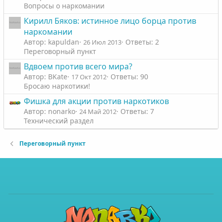
Вопросы о наркомании
Кирилл Бяков: истинное лицо борца против
наркомании
Автор: kapuldan
Ответы: 2
26 Июл 2013
Переговорный пункт
Вдвоем против всего мира?
Автор: BKate
Ответы: 90
17 Окт 2012
Бросаю наркотики!
Фишка для акции против наркотиков
Автор: nonarko
Ответы: 7
24 Май 2012
Технический раздел
Переговорный пункт