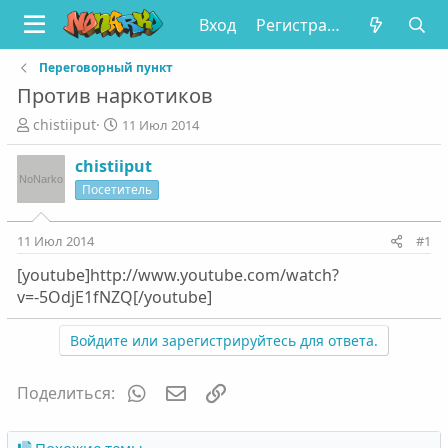
Вход
Регистрация
Переговорный пункт
Против наркотиков
А
Д
chistiiput
11 Июл 2014
в
а
т
т
chistiiput
о
а
Посетитель
р
н
т
а
е
ч
11 Июл 2014
#1
м
а
[youtube]http://www.youtube.com/watch?
ы
л
а
v=-5OdjE1fNZQ[/youtube]
Войдите или зарегистрируйтесь для ответа.
WhatsApp
Электронная почта
Ссылка
Поделиться: