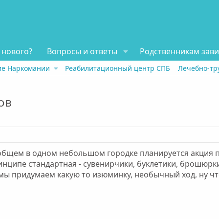
 нового?
Вопросы и ответы
Родственникам зав
ие Наркомании
Реабилитационный центр СПБ
Лечебно-тр
ов
. В общем в одном небольшом городке планируется акция
принципе стандартная - сувенирчики, буклетики, брошюрк
ы придумаем какую то изюминку, необычный ход, ну что н