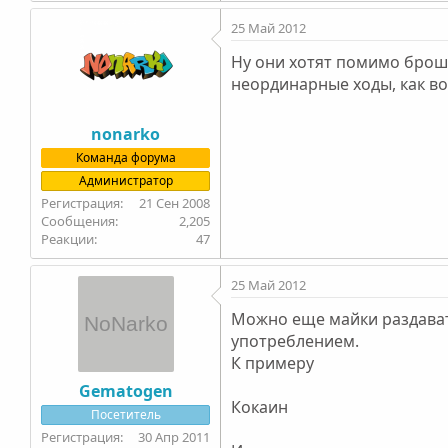
25 Май 2012
Ну они хотят помимо брошюр
неординарные ходы, как во
nonarko
Команда форума
Администратор
21 Сен 2008
2,205
47
25 Май 2012
Можно еще майки раздават
употреблением.
К примеру
Gematogen
Кокаин
Посетитель
30 Апр 2011