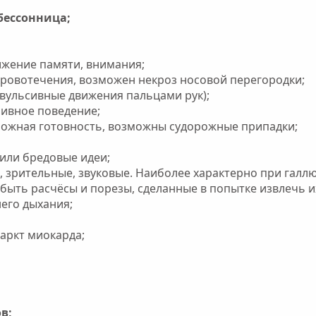
бессонница;
ижение памяти, внимания;
кровотечения, возможен некроз носовой перегородки;
вульсивные движения пальцами рук);
сивное поведение;
ожная готовность, возможны судорожные припадки;
или бредовые идеи;
 зрительные, звуковые. Наиболее характерно при галл
т быть расчёсы и порезы, сделанные в попытке извлечь и
его дыхания;
аркт миокарда;
в;