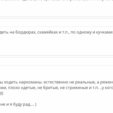
идеть на бордюрах, скамейках и т.п., по одному и кучками
ы ходить наркоманы. естественно не реальные, а ряжены
ми, плохо одетые, не бритые, не стриженые и т.п. ..у ког
))
 и я буду рад.... )