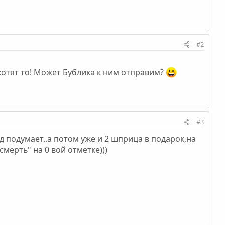
#2
о хотят то! Может Бублика к ним отправим?
#3
 подумает..а потом уже и 2 шприца в подарок,на
мерть" на 0 вой отметке)))