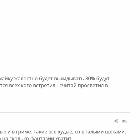
майку жалостно будет выкидывать.80% будут
тся всех кого встретил - считай просветил в
#6
е и в гриме. Такие все худые, со впалыми щеками,
о на сколько фантазии хватит.