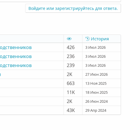
Войдите или зарегистрируйтесь для ответа.
История
родственников
426
3 Июл 2026
родственников
236
3 Июл 2026
родственников
239
3 Июл 2026
я
2K
27 Июн 2026
663
13 Ноя 2025
11K
18 Июн 2025
2K
26 Июн 2024
43K
29 Апр 2024