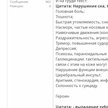
И на груди текст:
963
Цитата: Нарушение сна, 
4
Головная боль;
Тошнота;
Быстрая утомляемость, сн
Насморк, частые носовые 
Навязчивые движения (кон
Раздражительность, агрес
Тремор, повышенная судор
Депрессия;
Психозы, параноидальные 
Галлюцинации: тактильные,
связи с этим на коже могу
Нарушение функции внешн
Церебральный инсульт;
Аритмия, стенокардия, инф
Склонность к суициду.
Героин
Цитата: - выпадение зубо