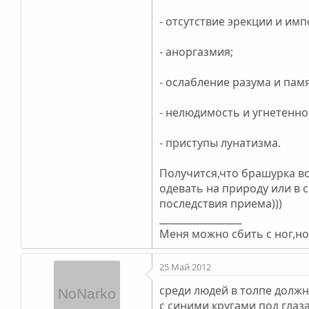
- отсутствие эрекции и им
- аноргазмия;
- ослабление разума и пам
- нелюдимость и угнетенно
- приступы лунатизма.
Получится,что брашурка в
одевать на природу или в с
последствия приема)))
_________________
Меня можно сбить с ног,но 
25 Май 2012
среди людей в толпе должн
с синими кругами под глаза