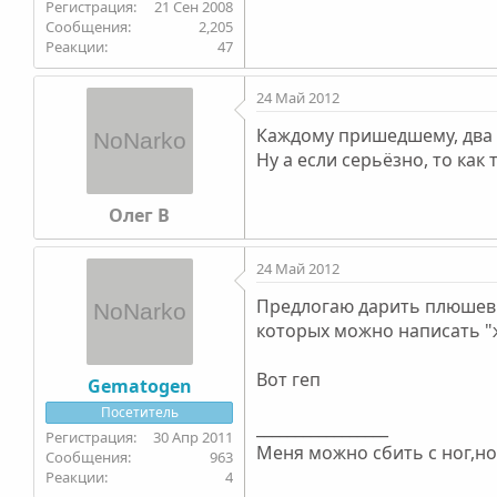
21 Сен 2008
2,205
47
24 Май 2012
Каждому пришедшему, два 
Ну а если серьёзно, то как
Олег В
24 Май 2012
Предлогаю дарить плюшевые
которых можно написать "жи
Вот геп
Gematogen
Посетитель
_________________
30 Апр 2011
Меня можно сбить с ног,но 
963
4