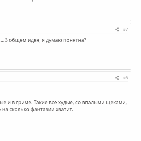
#7
....В общем идея, я думаю понятна?
#8
е и в гриме. Такие все худые, со впалыми щеками,
о на сколько фантазии хватит.