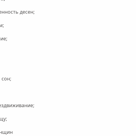
енность десен;
м;
ие;
 сон;
бездвиживание;
щу;
енщин