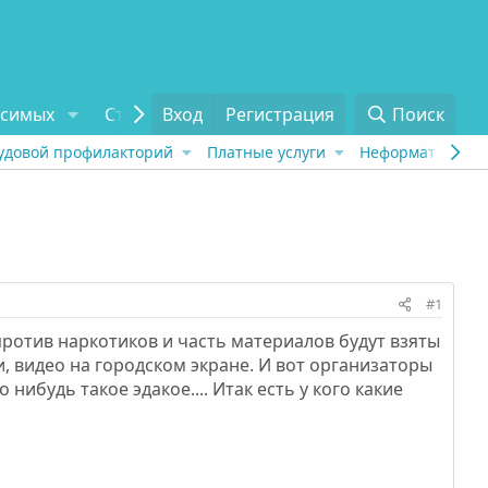
исимых
Статьи
Вход
Отзывы
Регистрация
О проекте
Поиск
Tel
удовой профилакторий
Платные услуги
Неформат
Рех
#1
 против наркотиков и часть материалов будут взяты
и, видео на городском экране. И вот организаторы
ибудь такое эдакое.... Итак есть у кого какие