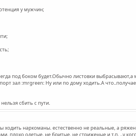
потенция у мужчин;
яти;
сть;
сегда под боком будет.Обычно листовки выбрасывают,а 
порт зал :mrgreen: Ну или по дому ходить.А что..получае
нельзя сбить с пути.
ы ходить наркоманы. естественно не реальные, а ряжены
ми, плохо одетые, не бритые, не стриженые и т.п. ..у ког