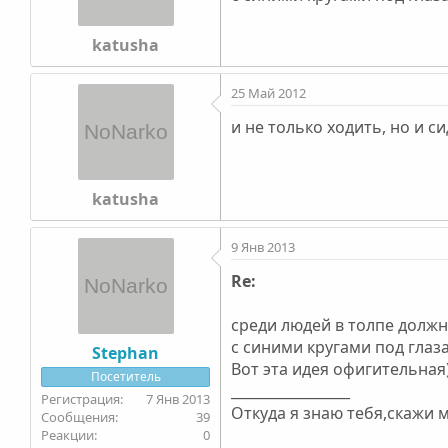
katusha
25 Май 2012
и не только ходить, но и с
katusha
9 Янв 2013
Re:
среди людей в толпе должн
с синими кругами под глаза
Stephan
Вот эта идея офигительная)
Посетитель
_________________
7 Янв 2013
Откуда я знаю тебя,скажи мне
39
0