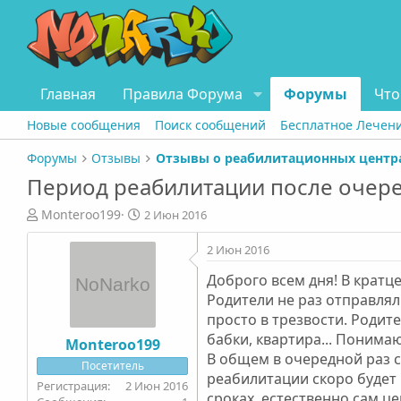
Главная
Правила Форума
Форумы
Что
Новые сообщения
Поиск сообщений
Бесплатное Лечен
Форумы
Отзывы
Период реабилитации после очер
А
Д
Monteroo199
2 Июн 2016
в
а
т
т
2 Июн 2016
о
а
Доброго всем дня! В кратц
р
н
т
а
Родители не раз отправлял
е
ч
просто в трезвости. Родите
м
а
бабки, квартира... Понима
Monteroo199
ы
л
В общем в очередной раз с
Посетитель
а
реабилитации скоро будет 
2 Июн 2016
сроках, естественно сам це