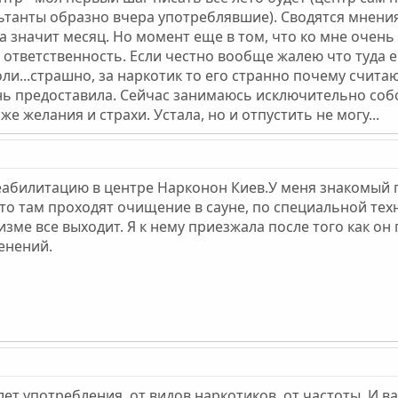
ьтанты образно вчера употреблявшие). Сводятся мнения 
а значит месяц. Но момент еще в том, что ко мне очень
ю ответственность. Если честно вообще жалею что туда 
оли...страшно, за наркотик то его странно почему счита
нь предоставила. Сейчас занимаюсь исключительно собо
же желания и страхи. Устала, но и отпустить не могу...
еабилитацию в центре Нарконон Киев.У меня знакомый 
то там проходят очищение в сауне, по специальной тех
зме все выходит. Я к нему приезжала после того как он 
енений.
лет употребления, от видов наркотиков, от частоты. И в