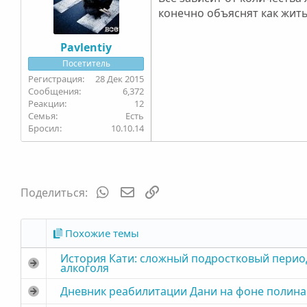
конечно объяснят как жить 
Pavlentiy
Посетитель
28 Дек 2015
6,372
12
Семья
Есть
Бросил
10.10.14
WhatsApp
Электронная почта
Ссылка
Поделиться:
Похожие темы
История Кати: сложный подростковый перио
алкоголя
Дневник реабилитации Дани на фоне полин