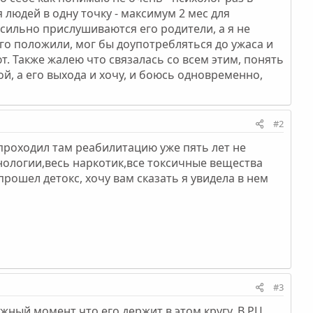
людей в одну точку - максимум 2 мес для
 сильно прислушиваются его родители, а я не
его положили, мог бы доупотребляться до ужаса и
ют. Также жалею что связалась со всем этим, понять
й, а его выхода и хочу, и боюсь одновременно,
#2
проходил там реабилитацию уже пять лет не
нологии,весь наркотик,все токсичные вещества
прошел детокс, хочу вам сказать я увидела в нем
#3
ажный момент что его держит в этом кругу. В РЦ