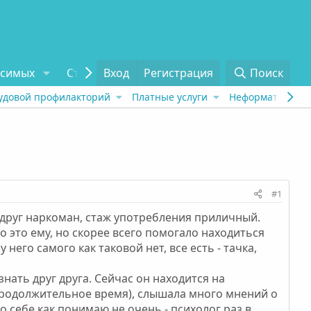
исимых
Статьи
Вход
Отзывы
Регистрация
О проекте
Поиск
Tel
удовой профилакторий
Платные услуги
Неформат
Рех
#1
й друг наркоман, стаж употребления приличный.
 это ему, но скорее всего помогало находиться
его самого как таковой нет, все есть - тачка,
нать друг друга. Сейчас он находится на
 продолжительное время), слышала много мнений о
по себе как понимаю не очень - психолог раз в