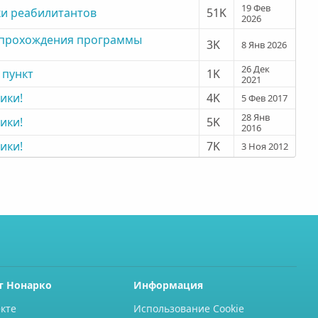
19 Фев
и реабилитантов
51K
2026
 прохождения программы
3K
8 Янв 2026
26 Дек
 пункт
1K
2021
ики!
4K
5 Фев 2017
28 Янв
ики!
5K
2016
ики!
7K
3 Ноя 2012
т Нонарко
Информация
кте
Использование Cookie