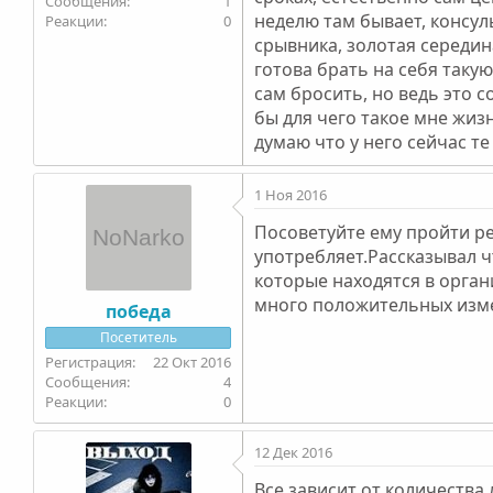
1
неделю там бывает, консул
0
срывника, золотая середин
готова брать на себя таку
сам бросить, но ведь это с
бы для чего такое мне жиз
думаю что у него сейчас те 
1 Ноя 2016
Посоветуйте ему пройти р
употребляет.Рассказывал ч
которые находятся в органи
много положительных изм
победа
Посетитель
22 Окт 2016
4
0
12 Дек 2016
Все зависит от количества 