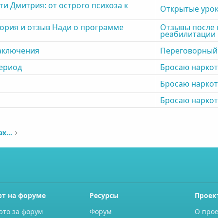
 Дмитрия: от острого психоза к
Открытые урок
тория и отзыв Нади о программе
Отзывы после
реабилитации
заключения
Переговорный
ериод
Бросаю наркот
Бросаю наркот
Бросаю наркот
Отзывы о реабилитационных центрах наркозависимых
рт на форуме
Ресурсы
Проек
это за форум
Форум
О прое