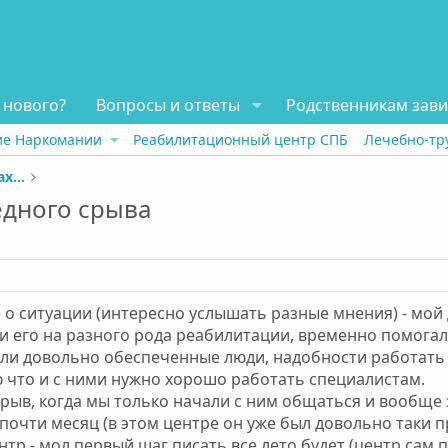
 нового?
Вопросы и ответы
Родственникам зав
ие Наркомании
Реабилитационный центр СПБ
Лечебно-тр
Отзывы о реабилитационных центрах наркозависимых
едного срыва
е о ситуации (интересно услышать разные мнения) - мо
и его на разного рода реабилитации, временно помогало
ли довольно обеспеченные люди, надобности работать у н
ю что и с ними нужно хорошо работать специалистам.
рыв, когда мы только начали с ним общаться и вообще з
почти месяц (в этом центре он уже был довольно таки
нтр - мол первый шаг писать все лето будет (центр сам 