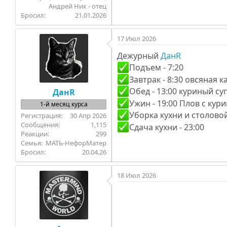
Андрей Ник - отец
Бросил
21.01.2026
17 Июл 2026
Дежурный
ДанR
Подъем - 7:20
Завтрак - 8:30 овсяная 
Обед - 13:00 куриный су
ДанR
Ужин - 19:00 Плов с кур
1-й месяц курса
Уборка кухни и столовой
30 Апр 2026
1,115
Сдача кухни - 23:00
299
Семья
МАТЬ-НефорМатер
Бросил
20.04.26
18 Июл 2026