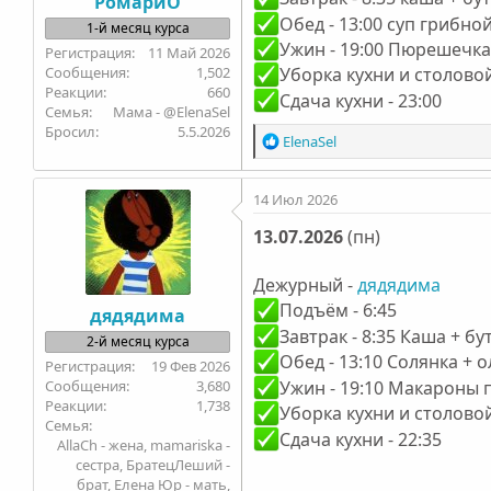
РомариО
Обед - 13:00 суп грибно
1-й месяц курса
Ужин - 19:00 Пюрешечка
11 Май 2026
1,502
Уборка кухни и столовой
660
Сдача кухни - 23:00
Семья
Мама - @ElenaSel
Бросил
5.5.2026
Р
ElenaSel
е
а
14 Июл 2026
к
ц
13.07.2026
(пн)
и
и
:
Дежурный -
дядядима
Подъём - 6:45
дядядима
Завтрак - 8:35 Каша + б
2-й месяц курса
Обед - 13:10 Солянка + 
19 Фев 2026
Ужин - 19:10 Макароны 
3,680
1,738
Уборка кухни и столовой
Семья
Сдача кухни - 22:35
AllaCh - жена, mamariska -
сестра, БратецЛеший -
брат, Елена Юр - мать,