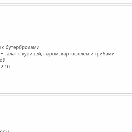
ая с бутербродами
 + салат с курицей, сыром, картофелем и грибами
ной
22:10
теры