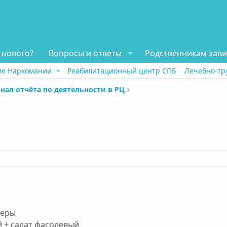
 нового?
Вопросы и ответы
Родственникам зав
ие Наркомании
Реабилитационный центр СПБ
Лечебно-тр
нал отчёта по деятельности в РЦ
теры
й + салат фасолевый