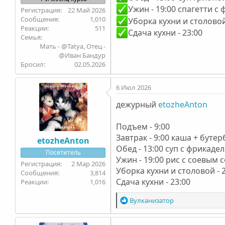
Ужин - 19:00 спагетти с
22 Май 2026
1,010
Уборка кухни и столовой
511
Сдача кухни - 23:00
Семья
Мать - @Tatya, Отец -
@Иван Бандур
Бросил
02.05.2026
6 Июл 2026
дежурный
etozheAnton
Подъем - 9:00
Завтрак - 9:00 каша + буте
etozheAnton
Обед - 13:00 суп с фрикад
Посетитель
Ужин - 19:00 рис с соевым
2 Мар 2026
Уборка кухни и столовой - 
3,814
Сдача кухни - 23:00
1,016
Р
Вулканизатоp
е
а