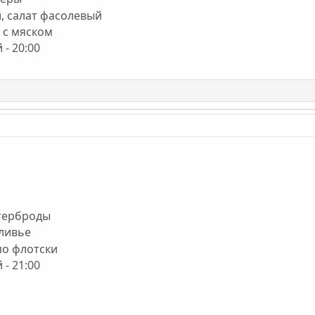
й, салат фасолевый
 с мяском
 - 20:00
утерброды
оливье
по флотски
 - 21:00