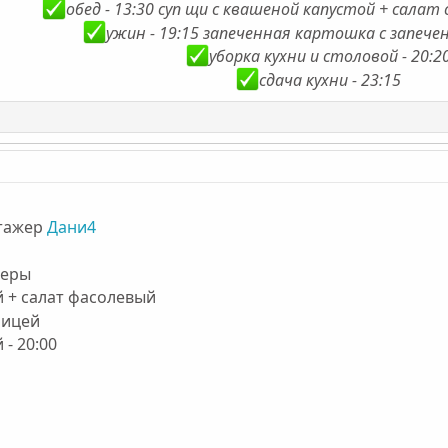
обед - 13:30 суп щи c квашеной капустой + салат 
ужин - 19:15 запеченная картошка с запече
уборка кухни и столовой - 20:2
сдача кухни - 23:15
тажер
Дани4
теры
й + салат фасолевый
рицей
 - 20:00