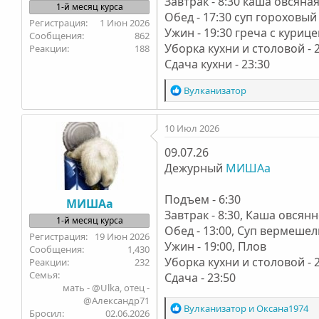
Завтрак - 8:30 каша овсяна
1-й месяц курса
Обед - 17:30 суп гороховы
1 Июн 2026
Ужин - 19:30 греча с куриц
862
Уборка кухни и столовой - 
188
Сдача кухни - 23:30
Р
Вулканизатоp
е
а
10 Июл 2026
к
ц
09.07.26
и
Дежурный
и
МИШАа
:
Подъем - 6:30
МИШАа
Завтрак - 8:30, Каша овся
1-й месяц курса
Обед - 13:00, Суп вермеше
19 Июн 2026
Ужин - 19:00, Плов
1,430
Уборка кухни и столовой - 
232
Семья
Сдача - 23:50
мать - @Ulka, отец -
@Александр71
Р
Вулканизатоp
и
Оксана1974
Бросил
02.06.2026