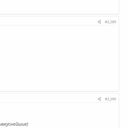
#2,289
#2,290
аивкуснейшие)