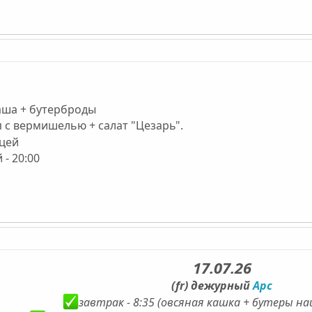
каша + бутерброды
п с вермишелью + салат "Цезарь".
ицей
 - 20:00
17.07.26
(fr)
дежурный
Арс
завтрак - 8:35 (овсяная кашка + бутеры н