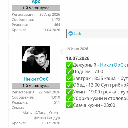
Арс
1-й месяц курса
30 Апр 2026
1,172
464
Бросил
21.04.2026
Р
Lisik
е
а
19 Июл 2026
к
ц
18.07.2026
и
и
Дежурный -
НикитОоС
с
:
Подьем - 7:00
Завтрак - 8:35 каша + бу
НикитОоС
Обед - 13:00 Суп грибно
1-й месяц курса
Ужин - 19:00 гречка с ку
22 Май 2026
1,010
Уборка кухни и столовой
511
Сдача кухни - 23:00
Семья
Мать - @Tatya, Отец -
@Иван Бандур
Бросил
02.05.2026