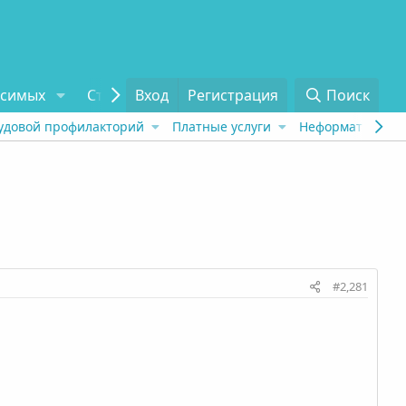
исимых
Статьи
Вход
Отзывы
Регистрация
О проекте
Поиск
Tel
удовой профилакторий
Платные услуги
Неформат
Рех
#2,281