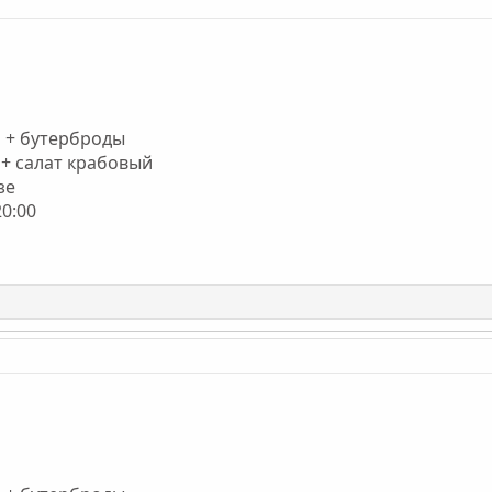
я + бутерброды
 + салат крабовый
зе
20:00