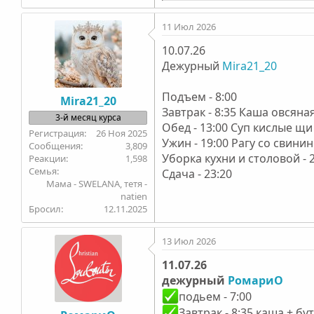
е
а
11 Июл 2026
к
ц
10.07.26
и
Дежурный
и
Mira21_20
:
Подъем - 8:00
Mira21_20
Завтрак - 8:35 Каша овсян
3-й месяц курса
Обед - 13:00 Суп кислые щи
26 Ноя 2025
Ужин - 19:00 Рагу со свини
3,809
Уборка кухни и столовой - 
1,598
Семья
Сдача - 23:20
Мама - SWELANA, тетя -
natien
Бросил
12.11.2025
13 Июл 2026
11.07.26
дежурный
РомариО
подьем - 7:00
Завтрак - 8:35 каша + бу