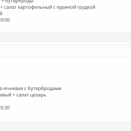
я + бутерброды
й + салат картофельный с куриной грудкой
ей
20:00
нно-ячневая с бутербродами
ливый + салат цезарь
20:30