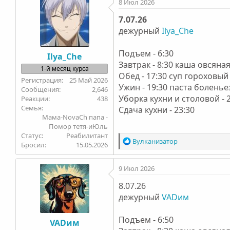
8 Июл 2026
к
ц
7.07.26
и
дежурный
и
Ilya_Che
:
Подъем - 6:30
Ilya_Che
Завтрак - 8:30 каша овсяна
1-й месяц курса
Обед - 17:30 суп гороховый
25 Май 2026
Ужин - 19:30 паста боленье
2,646
Уборка кухни и столовой - 
438
Семья
Сдача кухни - 23:30
Мама-NovaCh папа -
Помор тетя-иЮль
Статус
Реабилитант
Р
Вулканизатоp
Бросил
15.05.2026
е
а
9 Июл 2026
к
ц
8.07.26
и
дежурный
и
VADим
:
Подъем - 6:50
VADим