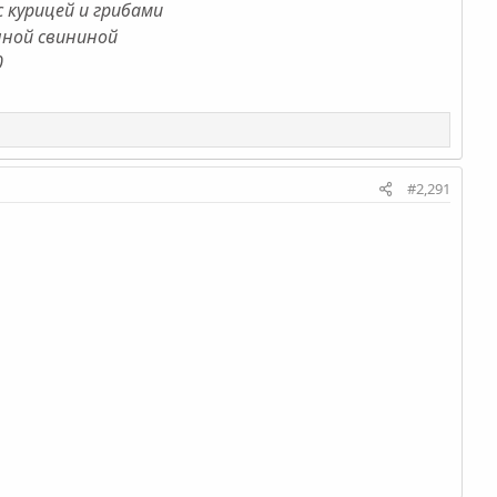
с курицей и грибами
нной свининой
0
#2,291