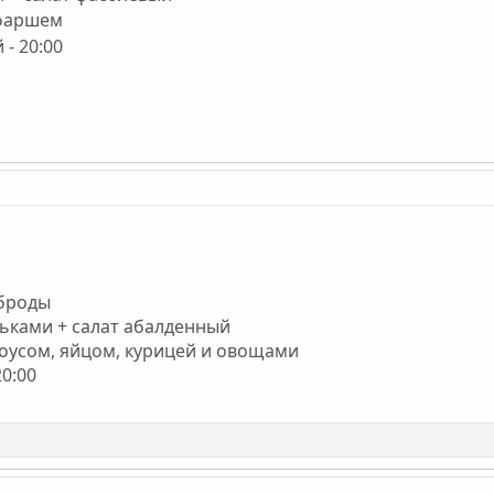
 фаршем
 - 20:00
рброды
ельками + салат абалденный
 соусом, яйцом, курицей и овощами
20:00