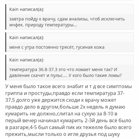
Kain написал(а):
завтра пойду к врачу, сдам анализы, чтоб исключить
инфек. природу температуры…
Kain написал(а):
меня с утра постоянно трясёт, гусиная кожа
Kain написал(а):
температура 36.8-37.3 это что ломает меня так? И
давление скачет и пульс…. У кого было такие ломы?
У меня было такое всего знабит и т д все симптомы
гриппа и простуды,правдо если темпиратура 37-
37,5 долго уже держится сходи к врачу может
правдо дело в другом,больше 2х недель я думаю
кумарить не должно,слитал на сухую за 8-10 в
перый вечер начинал кумарить 2-3й день всё было
в разгаре,4-5 был самый пик их тежелле было всего
прежить,мысли только о игле друзья под шуку