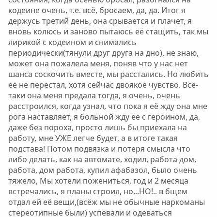
кодеине очень, т.е. всё, бросаем, да, да. Итог я
держусь третий день, она срывается и плачет, я
вновь колюсь и заново пытаюсь её стащить, так мы
лирикой с кодеином и снимались
периодически(тянули друг друга на дно), не знаю,
может она пожалела меня, поняв что у нас нет
шанса соскочить вместе, мы расстались. Но любить
её не перестал, хотя сейчас двоякое чувство. Всё-
таки она меня предала тогда, я очень, очень
расстроился, когда узнал, что пока я её жду она мне
рога наставляет, я больной жду её с героином, да,
даже без пороха, просто лишь бы приехала на
работу, мне УЖЕ легче будет, а в итоге такая
подстава! Потом подвязка и потеря смысла что
либо делать, как на автомате, ходил, работа дом,
работа, дом работа, купил афабазол, было очень
тяжело, Мы хотели пожениться, год и 2 месяца
встречались, я планы строил, но,..НО!.. в бщем
отдал ей её вещи,(всёж мы не обычные наркоманы
стереотипные были) успевали и одеваться