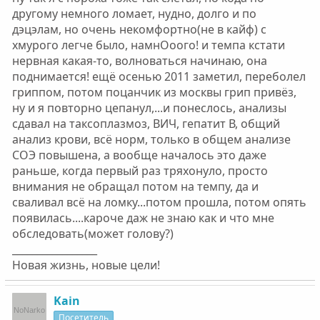
другому немного ломает, нудно, долго и по
дэцэлам, но очень некомфортно(не в кайф) с
хмурого легче было, намнОоого! и темпа кстати
нервная какая-то, волноваться начинаю, она
поднимается! ещё осенью 2011 заметил, переболел
гриппом, потом поцанчик из москвы грип привёз,
ну и я повторно цепанул,...и понеслось, анализы
сдавал на таксоплазмоз, ВИЧ, гепатит В, общий
анализ крови, всё норм, только в общем анализе
СОЭ повышена, а вообще началось это даже
раньше, когда первый раз тряхонуло, просто
внимания не обращал потом на темпу, да и
сваливал всё на ломку...потом прошла, потом опять
появилась....кароче даж не знаю как и что мне
обследовать(может голову?)
_________________
Новая жизнь, новые цели!
Kain
Посетитель