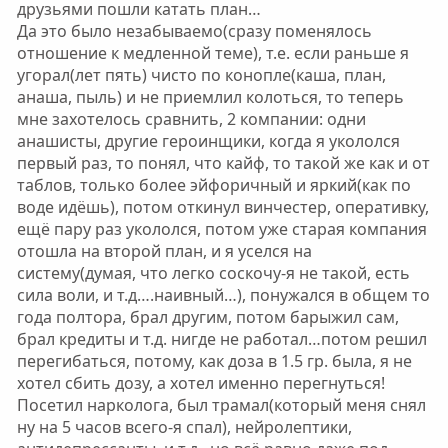
друзьями пошли катать план…
Да это было незабываемо(сразу поменялось
отношение к медленной теме), т.е. если раньше я
угорал(лет пять) чисто по конопле(каша, план,
анаша, пыль) и не приемлил колоться, то теперь
мне захотелось сравнить, 2 компании: одни
анашисты, другие героинщики, когда я укололся
первый раз, то понял, что кайф, то такой же как и от
таблов, только более эйфоричный и яркий(как по
воде идёшь), потом откинул винчестер, оперативку,
ещё пару раз укололся, потом уже старая компания
отошла на второй план, и я уселся на
систему(думая, что легко соскочу-я не такой, есть
сила воли, и т.д….наивный…), понужался в общем то
года полтора, брал другим, потом барыжил сам,
брал кредиты и т.д. нигде не работал…потом решил
перегибаться, потому, как доза в 1.5 гр. была, я не
хотел сбить дозу, а хотел именно перегнуться!
Посетил нарколога, был трамал(который меня снял
ну на 5 часов всего-я спал), нейролептики,