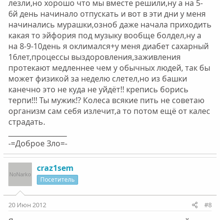
лезли,но хорошо что мы вместе решили,ну а на 5-
6й день начинало отпускать и вот в эти дни у меня
начинались мурашки,озноб даже начала приходить
какая то эйфория под музыку вообще болдел,ну а
на 8-9-10день я оклимался+у меня диабет сахарный
16лет,процессы выздоровления,заживления
протекают медленнее чем у обычных людей, так бы
может физикой за неделю слетел,но из башки
канечно это не куда не уйдёт!! крепись борись
терпи!!! Ты мужик!? Колеса всякие пить не советаю
организм сам себя излечит,а то потом ещё от калес
страдать.
_________________
-=Доброе Зло=-
craz1sem
Посетитель
20 Июн 2012
#8