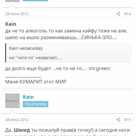
28 Июн 2012
#14
Kain
да че то алкоголь то как замена кайфу тоже не але.
шило на мыло размениваешь....СИНЬКА-ЗЛО....
Kain написал(а):
но "чего-то" нехватает....
да долго еще будет ...че то не то.... :mrgreen:
_________________
Меня КУМАРИТ этот МИР
Kain
Посетитель
28 Июн 2012
#15
Да,
Шмид
ты пожалуй прав(в точку!) а сегодня ноги