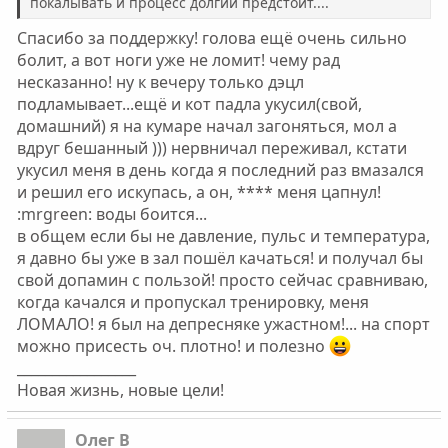
покалывать и процесс долгий предстоит....
Спасибо за поддержку! голова ещё очень сильно
болит, а вот ноги уже не ломит! чему рад
несказанно! ну к вечеру только дэцл
подламывает...ещё и кот падла укусил(свой,
домашний) я на кумаре начал загоняться, мол а
вдруг бешанный ))) нервничал переживал, кстати
укусил меня в день когда я последний раз вмазался
и решил его искупась, а он, **** меня цапнул!
:mrgreen: воды боится...
в общем если бы не давление, пульс и температура,
я давно бы уже в зал пошёл качаться! и получал бы
свой допамин с пользой! просто сейчас сравниваю,
когда качался и пропускал тренировку, меня
ЛОМАЛО! я был на депресняке ужастном!... на спорт
можно присесть оч. плотно! и полезно
_________________
Новая жизнь, новые цели!
Олег В