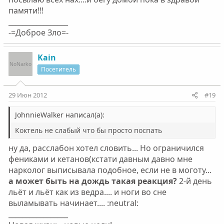
памяти!!!
_________________
-=Доброе Зло=-
Kain
Посетитель
29 Июн 2012
#19
JohnnieWalker написал(а):
Коктель не слабый что бы просто поспать
ну да, расслабон хотел словить... Но ограничился
фениками и кетанов(кстати давным давно мне
нарколог выписывала подобное, если не в моготу...
а может быть на дождь такая реакция?
2-й день
льёт и льёт как из ведра.... и ноги во сне
выламывать начинает.... :neutral:
_________________