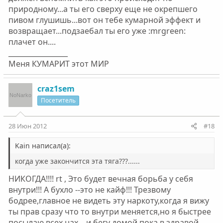
природному...а ты его сверху еще не окрепшего
пивом глушишь...вот он тебе кумарной эффект и
возвращает...подзаебал ты его уже :mrgreen:
плачет он....
_________________
Меня КУМАРИТ этот МИР
craz1sem
Посетитель
28 Июн 2012
#18
Kain написал(а):
когда уже закончится эта тяга???......
НИКОГДА!!!! rt , Это будет вечная борьба у себя
внутри!!! А бухло --это не кайф!!! Трезвому
бодрее,главное не видеть эту наркоту,когда я вижу
ты прав сразу что то внутри меняется,но я быстрее
посылаю всех нах....и бегу домой пока в здравой