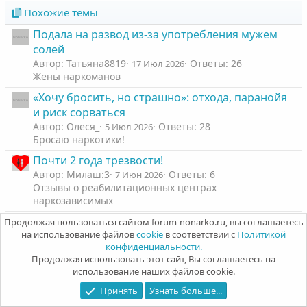
Похожие темы
Подала на развод из-за употребления мужем
солей
Автор: Татьяна8819
Ответы: 26
17 Июл 2026
Жены наркоманов
«Хочу бросить, но страшно»: отхода, паранойя
и риск сорваться
Автор: Олеся_
Ответы: 28
5 Июл 2026
Бросаю наркотики!
Почти 2 года трезвости!
Автор: Милаш:3
Ответы: 6
7 Июн 2026
Отзывы о реабилитационных центрах
наркозависимых
Статистика метода Нонарко за 5 лет
Продолжая пользоваться сайтом forum-nonarko.ru, вы соглашаетесь
на использование файлов
cookie
в соответствии с
Политикой
Автор: ЁлкаКсю
Ответы: 2
6 Фев 2026
конфиденциальности.
Отзывы о реабилитационных центрах
Продолжая использовать этот сайт, Вы соглашаетесь на
наркозависимых
использование наших файлов cookie.
Слова благодарности
Принять
Узнать больше...
Автор: LuxFerre
Ответы: 15
16 Дек 2025