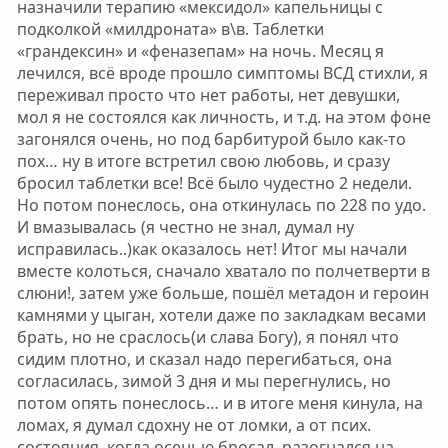
назначили терапию «мексидол» капельницы с
подколкой «милдроната» в\в. Таблетки
«грандексин» и «феназепам» на ночь. Месяц я
лечился, всё вроде прошло симптомы ВСД стихли, я
переживал просто что нет работы, нет девушки,
мол я не состоялся как личность, и т.д. на этом фоне
загонялся очень, но под барбитурой было как-то
пох… ну в итоге встретил свою любовь, и сразу
бросил таблетки все! Всё было чудестно 2 недели.
Но потом понеслось, она откинулась по 228 по удо.
И вмазывалась (я честно не знал, думал ну
исправилась..)как оказалось нет! Итог мы начали
вместе колоться, сначало хватало по полчетверти в
слюни!, затем уже больше, пошёл метадон и героин
камнями у цыган, хотели даже по закладкам весами
брать, но не сраслось(и слава Богу), я понял что
сидим плотно, и сказал надо перегибаться, она
согласилась, зимой 3 дня и мы перегнулись, но
потом опять понеслось… и в итоге меня кинула, на
ломах, я думал сдохну не от ломки, а от псих.
состояния, когда осенью бросал, разогнался на