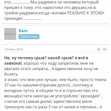
это....................Мы радуемся за человека который
пришел к тому ,что наркотики это дерьмо,но в
тройне радуемся,когда человек РЕАЛЬНО К ЭТОМУ
приходит...................
Kain
Посетитель
19 Июн 2012
#3
Не, ну почему срыв? какой срыв? я всё в
завязке!
, хорошо что коду запретили, мне не
хватало этого запрета... я единственное хочу не
болеть
и знаю, что мне уже лучше, чем было, просто темпа
37 как-то накаляет(причём долго)...поэтому и
мондраж чуток. в общем то я и спросил про это
вконце(кстати никогда не употреблял "крокодил",
считая это самым дном). единственное меня
тряхонуло как-то раза 3 так от ханки и героина... я