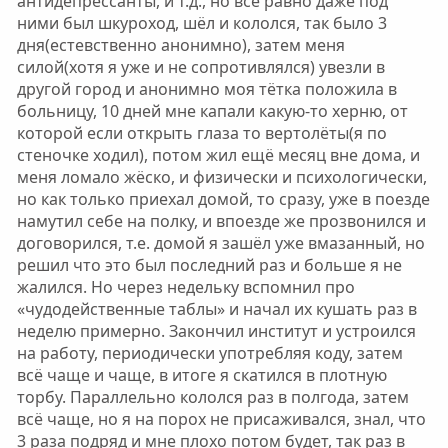
антидепрессанты, и т.д., но всё равно даже под
ними был шкуроход, шёл и кололся, так было 3
дня(естевственно анонимно), затем меня
силой(хотя я уже и не сопротивлялся) увезли в
другой город и анонимно моя тётка положила в
больницу, 10 дней мне капали какую-то херню, от
которой если открыть глаза то вертолёты(я по
стеночке ходил), потом жил ещё месяц вне дома, и
меня ломало жёско, и физически и психологически,
но как только приехал домой, то сразу, уже в поезде
намутил себе на полку, и впоезде же прозвонился и
договорился, т.е. домой я зашёл уже вмазанный, но
решил что это был последний раз и больше я не
жалился. Но через недельку вспомнил про
«чудодейственные таблы» и начал их кушать раз в
неделю примерно. Закончил институт и устроился
на работу, периодически употребляя коду, затем
всё чаще и чаще, в итоге я скатился в плотную
торбу. Параллельно кололся раз в полгода, затем
всё чаще, но я на порох не присаживался, знал, что
3 раза подряд и мне плохо потом будет, так раз в