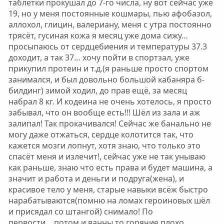
таблетки прокушал до 7-го числа, ну вот сейчас уже
19, но у меня постоянные кошмары, пью афобазол,
аллохол, глицин, валериану, меня с утра постоянно
трясёт, гусиная кожа я месяц уже дома сижу…
просыпаюсь от сердцебиения и температуры 37.3
доходит, а так 37… хочу пойти в спортзал, уже
прикупил протеин и т.д.(я раньше просто спортом
занимался, и был довольно большой кабаняра б-
билдинг) зимой ходил, до прав ещё, за месяц
набрал 8 кг. И кодеина не очень хотелось, я просто
забывал, что он вообще есть!!! Шёл из зала и аж
залипал! Так прокачивался! Сейчас же банально не
могу даже отжаться, сердце колотится так, что
кажется мозги лопнут, хотя знаю, что только это
спасёт меня и излечит!, сейчас уже не так унываю
как раньше, знаю что есть права и будет машина, а
значит и работа и деньги и подруга(жена), и
красивое тело у меня, старые навыки всёж быстро
нарабатываются(помню на ломах героиновых шёл
и присядал со штангой) снимало! По
первости….потом и ванны то горячие плохо