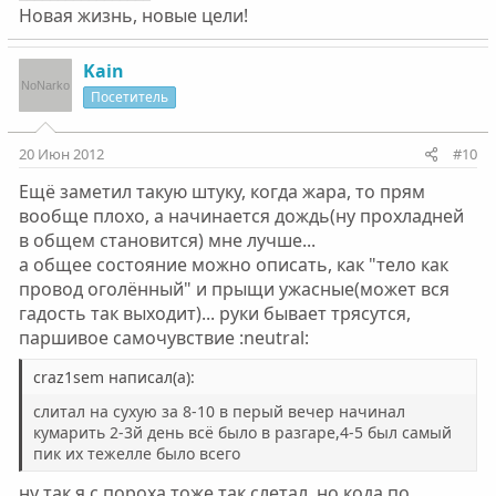
Новая жизнь, новые цели!
Kain
Посетитель
20 Июн 2012
#10
Ещё заметил такую штуку, когда жара, то прям
вообще плохо, а начинается дождь(ну прохладней
в общем становится) мне лучше...
а общее состояние можно описать, как "тело как
провод оголённый" и прыщи ужасные(может вся
гадость так выходит)... руки бывает трясутся,
паршивое самочувствие :neutral:
craz1sem написал(а):
слитал на сухую за 8-10 в перый вечер начинал
кумарить 2-3й день всё было в разгаре,4-5 был самый
пик их тежелле было всего
ну так я с пороха тоже так слетал, но кода по