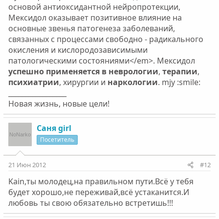
основой антиоксидантной нейропротекции,
Мексидол оказывает позитивное влияние на
основные звенья патогенеза заболеваний,
связанных с процессами свободно - радикального
окисления и кислородозависимыми
патологическими состояниями</em>. Мексидол
успешно применяется в неврологии
,
терапии
,
психиатрии
, хирургии и
наркологии
. mjy :smile:
_________________
Новая жизнь, новые цели!
Саня girl
Посетитель
21 Июн 2012
#12
Kain,ты молодец,на правильном пути.Всё у тебя
будет хорошо,не переживай,всё устаканится.И
любовь ты свою обязательно встретишь!!!