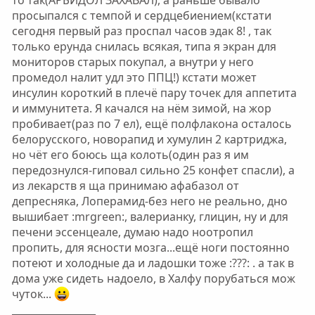
то так(АРБИДОЛ ЗАХАВАЛ), а раньше бывало
просыпался с темпой и сердцебиением(кстати
сегодня первый раз проспал часов эдак 8! , так
только ерунда снилась всякая, типа я экран для
мониторов старых покупал, а внутри у него
промедол налит удл это ППЦ!) кстати может
инсулин короткий в плечё пару точек для аппетита
и иммунитета. Я качался на нём зимой, на жор
пробивает(раз по 7 ел), ещё полфлакона осталось
белорусского, новорапид и хумулин 2 картриджа,
но чёт его боюсь ща колоть(один раз я им
передознулся-гиповал сильно 25 конфет спасли), а
из лекарств я ща принимаю афабазол от
депресняка, Лоперамид-без него не реально, дно
вышибает :mrgreen:, валерианку, глицин, ну и для
печени эссенцеале, думаю надо ноотропил
пропить, для ясности мозга...ещё ноги постоянно
потеют и холодные да и ладошки тоже :???: . а так в
дома уже сидеть надоело, в Халфу порубаться мож
чуток...
_________________