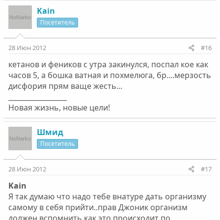
Kain
Посетитель
28 Июн 2012
#16
кетанов и феников с утра закинулся, поспал кое как
часов 5, а бошка ватная и похмелюга, бр....мерзость
дисфория прям ваще жесть...
_________________
Новая жизнь, новые цели!
Шмид
Посетитель
28 Июн 2012
#17
Kain
Я так думаю что надо тебе внатуре дать организму
самому в себя прийти..прав Джоник организм
должен вспомнить как это происходит по