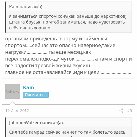
Kain написал(а):
я заниматься спортом хочу(как раньше до наркотиков)
штанга брусья, но чтоб заниматься, надо чувствовать
себя очень хорошо
организм приведешь в норму и займешся
спортом.....сейчас это опасно наверное,такие
нагрузки................. ты еще месяц,как
переломался.подожди чуток................ а там и спорт и
все радости трезвой жизни вкусиш..................
главное не останавливайся ,иди к цели..........................
Kain
Посетитель
19 Июн 2012
#5
JohnnieWalker написал(а):
Сил тебе камрад сейчас начнет то там болеть,то здесь