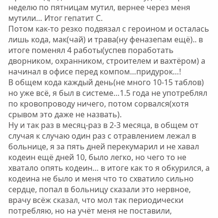
неделю по пятницам мутил, вернее через меня
мутили… Итог гепатит С.
Потом как-то резко подвязал с героином и осталась
лишь кода, мак(чай) и трава(ну феназепам ещё).. в
итоге поменял 4 работы(успев поработать
дворником, охранником, строителем и вахтёром) а
начинал в офисе перед компом…придурок…!
В общем кода каждый день(не много 10-15 таблов)
но уже всё, я был в системе…1.5 года не употреблял
по кровопроводу ничего, потом сорвался(хотя
срывом это даже не назвать).
Ну и так раз в месяц-раз в 2-3 месяца, в общем от
случая к случаю один раз с отравлением лежал в
больнице, я за пять дней перекумарил и не хавал
кодеин ещё дней 10, было легко, но чего то не
хватало опять кодеин… в итоге как то я обкурился, а
кодеина не было и меня что то схватило сильно
сердце, попал в больницу сказали это нервное,
врачу всёж сказал, что мол так периодически
потребляю, но на учёт меня не поставили,