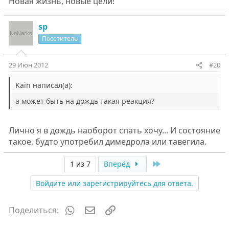
Новая жизнь, новые цели!
sp
Посетитель
29 Июн 2012
#20
Kain написал(а):
а может быть на дождь такая реакция?
Лично я в дождь наоборот спать хочу... И состояние
такое, будто употребил димедрола или тавегила.
Last
1 из 7
Вперёд
Войдите или зарегистрируйтесь для ответа.
WhatsApp
Электронная почта
Ссылка
Поделиться: