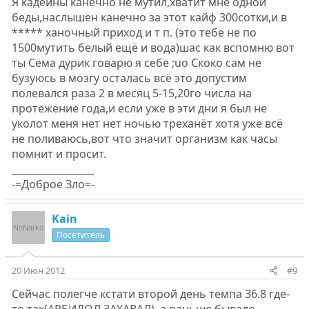
Я кадеины канечно не мутил,хватит мне одной
беды,наслышен канечно за этот кайф 300сотки,и в
***** ханочный приход и т п. (это тебе не по
1500мутить белый ещё и вода)шас как вспомню вот
ты Сёма дурик говарю я себе ;uo Скоко сам не
бузуюсь в мозгу осталась всё это допустим
полевался раза 2 в месяц 5-15,20го числа на
протежение года,и если уже в эти дни я был не
уколот меня нет нет ночью треханёт хотя уже всё
не поливаюсь,вот что значит организм как часы
помнит и просит.
_________________
-=Доброе Зло=-
Kain
Посетитель
20 Июн 2012
#9
Сейчас полегче кстати второй день темпа 36.8 где-