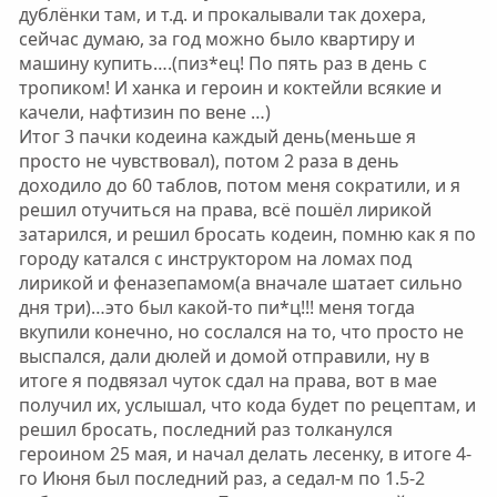
дублёнки там, и т.д. и прокалывали так дохера,
сейчас думаю, за год можно было квартиру и
машину купить….(пиз*ец! По пять раз в день с
тропиком! И ханка и героин и коктейли всякие и
качели, нафтизин по вене …)
Итог 3 пачки кодеина каждый день(меньше я
просто не чувствовал), потом 2 раза в день
доходило до 60 таблов, потом меня сократили, и я
решил отучиться на права, всё пошёл лирикой
затарился, и решил бросать кодеин, помню как я по
городу катался с инструктором на ломах под
лирикой и феназепамом(а вначале шатает сильно
дня три)…это был какой-то пи*ц!!! меня тогда
вкупили конечно, но сослался на то, что просто не
выспался, дали дюлей и домой отправили, ну в
итоге я подвязал чуток сдал на права, вот в мае
получил их, услышал, что кода будет по рецептам, и
решил бросать, последний раз толканулся
героином 25 мая, и начал делать лесенку, в итоге 4-
го Июня был последний раз, а седал-м по 1.5-2