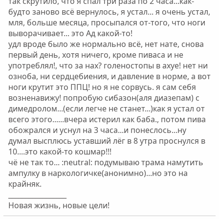
так скрутило, что я спал три раза по 2 часа...как-
будто заново всё вернулось, я устал... я очень устал,
мля, больше месяца, просыпался от-того, что ноги
выворачивает... это Ад какой-то!
удл вроде было же нормально всё, нет нате, снова
первый день, хотя ничего, кроме пиваса и не
употреблял!, что за нах? голеностопы в ахуе! нет ни
озноба, ни сердцебиения, и давление в норме, а вот
ноги крутит это ППЦ! но я не сорвусь. я сам себя
возненавижу! попробую сибазон(аля диазепам) с
димедролом...(если легче не станет...)как я устал от
всего этого......вчера истерил как баба., потом пива
обожрался и уснул на 3 часа...и понеслось...ну
думал высплюсь уставший лёг в 8 утра проснулся в
10....это какой-то кошмар!!!
чё не так то... :neutral: подумываю трама намутить
ампулку в наркологичке(анонимно)...но это на
крайняк.
_________________
Новая жизнь, новые цели!