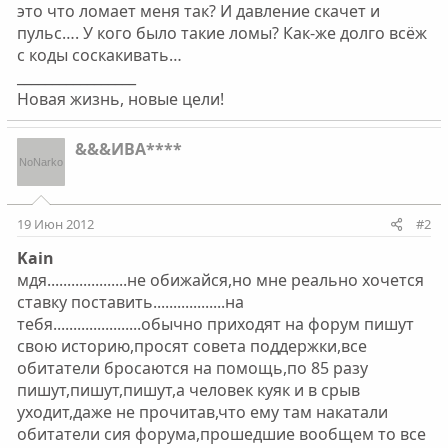
это что ломает меня так? И давление скачет и
пульс…. У кого было такие ломы? Как-же долго всёж
с коды соскакивать…
_________________
Новая жизнь, новые цели!
&&&ИВА****
19 Июн 2012
#2
Kain
мдя....................не обижайся,но мне реально хочется
ставку поставить..................на
тебя......................обычно приходят на форум пишут
свою историю,просят совета поддержки,все
обитатели бросаются на помощь,по 85 разу
пишут,пишут,пишут,а человек куяк и в срыв
уходит,даже не прочитав,что ему там накатали
обитатели сия форума,прошедшие вообщем то все