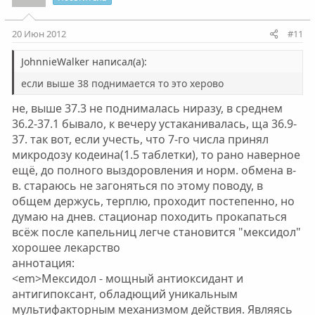
20 Июн 2012
#11
JohnnieWalker написал(а):
если выше 38 поднимается то это херово
не, выше 37.3 не поднималась ниразу, в среднем
36.2-37.1 бывало, к вечеру устаканивалась, ща 36.9-
37. так вот, если учесть, что 7-го числа принял
микродозу кодеина(1.5 таблетки), то рано наверное
ещё, до полного выздоровления и норм. обмена в-
в. стараюсь не загоняться по этому поводу, в
общем держусь, терплю, проходит постепенно, но
думаю на днев. стационар походить прокапаться
всёж после капельниц легче становится "мексидол"
хорошее лекарство
аннотация:
<em>Мексидол - мощный антиоксидант и
антигипоксант, обладющий уникальным
мультифакторным механизмом действия. Являясь