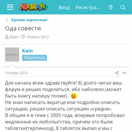
Вход
Регистрация
Бросаю наркотики!
Ода совести
А
Д
Kain
19 Июн 2012
в
а
т
т
Kain
о
а
Посетитель
р
н
т
а
е
ч
19 Июн 2012
#1
м
а
ы
л
Для начала всем здравствуйте! 8) долго читал ваш
а
форум и решил поделиться, ибо наболело.(может
быть книгу напишу позже)..
Не знал написать вкратце или подробно описать
ситуацию, решил описать ситуацию «средне».
В общем я в теме с 2005 года, впервые попробовал
медленные из любопытства, причём это были
таблетки(терпинкод), 8 таблеток выпил и мы с