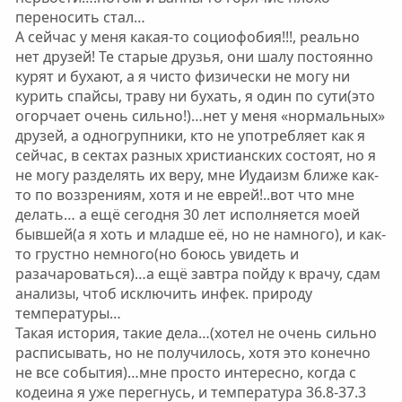
переносить стал…
А сейчас у меня какая-то социофобия!!!, реально
нет друзей! Те старые друзья, они шалу постоянно
курят и бухают, а я чисто физически не могу ни
курить спайсы, траву ни бухать, я один по сути(это
огорчает очень сильно!)…нет у меня «нормальных»
друзей, а одногрупники, кто не употребляет как я
сейчас, в сектах разных христианских состоят, но я
не могу разделять их веру, мне Иудаизм ближе как-
то по воззрениям, хотя и не еврей!..вот что мне
делать… а ещё сегодня 30 лет исполняется моей
бывшей(а я хоть и младше её, но не намного), и как-
то грустно немного(но боюсь увидеть и
разачароваться)…а ещё завтра пойду к врачу, сдам
анализы, чтоб исключить инфек. природу
температуры…
Такая история, такие дела…(хотел не очень сильно
расписывать, но не получилось, хотя это конечно
не все события)…мне просто интересно, когда с
кодеина я уже перегнусь, и температура 36.8-37.3