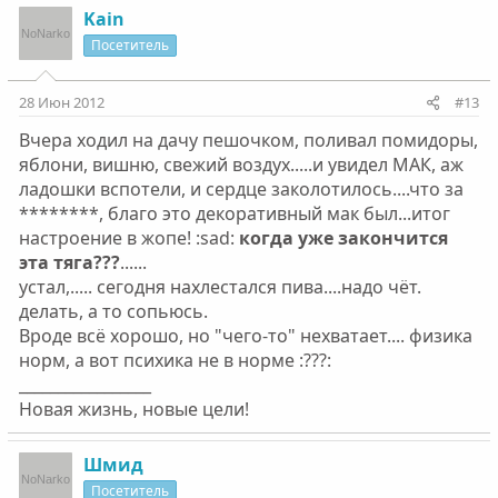
Kain
Посетитель
28 Июн 2012
#13
Вчера ходил на дачу пешочком, поливал помидоры,
яблони, вишню, свежий воздух.....и увидел МАК, аж
ладошки вспотели, и сердце заколотилось....что за
********, благо это декоративный мак был...итог
настроение в жопе! :sad:
когда уже закончится
эта тяга???
......
устал,..... сегодня нахлестался пива....надо чёт.
делать, а то сопьюсь.
Вроде всё хорошо, но "чего-то" нехватает.... физика
норм, а вот психика не в норме :???:
_________________
Новая жизнь, новые цели!
Шмид
Посетитель