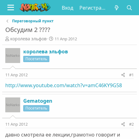
Вход
Регистрация
Переговорный пункт
Обсудим 2 ????
А
Д
королева эльфов
11 Апр 2012
в
а
т
т
королева эльфов
о
а
Посетитель
р
н
т
а
е
ч
11 Апр 2012
#1
м
а
http://www.youtube.com/watch?v=amC46KY9G58
ы
л
а
Gematogen
Посетитель
11 Апр 2012
#2
давно смотрела ее лекции,грамотно говорит и