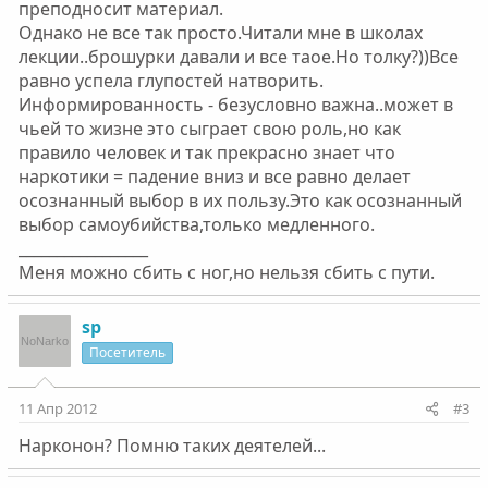
преподносит материал.
Однако не все так просто.Читали мне в школах
лекции..брошурки давали и все таое.Но толку?))Все
равно успела глупостей натворить.
Информированность - безусловно важна..может в
чьей то жизне это сыграет свою роль,но как
правило человек и так прекрасно знает что
наркотики = падение вниз и все равно делает
осознанный выбор в их пользу.Это как осознанный
выбор самоубийства,только медленного.
_________________
Меня можно сбить с ног,но нельзя сбить с пути.
sp
Посетитель
11 Апр 2012
#3
Нарконон? Помню таких деятелей...