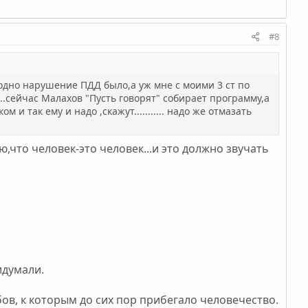
#8
аже одно нарушение ПДД было,а уж мне с моими 3 ст по
т.....сейчас Малахов "Пусть говорят" собирает программу,а
и так ему и надо ,скажут........... надо же отмазать
,что человек-это человек...и это должно звучать
идумали.
бов, к которым до сих пор прибегало человечество.