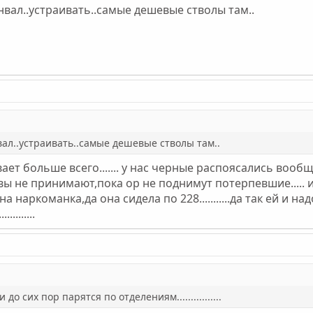
нвал..устраивать..самые дешевые стволы там..
ал..устраивать..самые дешевые стволы там..
ет больше всего....... у нас черные распоясались вооб
вы не принимают,пока ор не поднимут потерпевшие..... и
 она наркоманка,да она сидела по 228...........да так ей и на
..........
о сих пор парятся по отделениям................