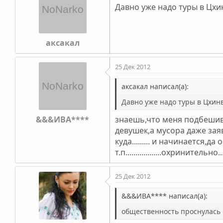
Давно уже надо туры в Цхи
аксакал
25 Дек 2012
аксакал написал(а):
Давно уже надо туры в Цхинв
&&&ИВА****
знаешь,что меня подбешива
девушек,а мусора даже зая
куда......... и начинается,да
т.п..................охринительно.....
25 Дек 2012
&&&ИВА**** написал(а):
общественность проснулась и д