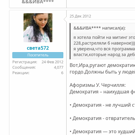
&&&ИВА****
25 Дек 2012
&&&ИВА**** написал(а):
я хотела пойти на митинг это
228,растреляли б наверное))))
света572
я уверена,что вся программа 
власти,которые народ за дебило
Посетитель
24 Фев 2012
Вот,Ира,ругают демократию
4,077
гордо.Должны быть у людей
6
Афоризмы У. Черчилля:
Демократия – наихудшая фо
• Демократия - не лучший с
• Демократия - отвратител
• Демократия — это худший