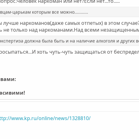
прос.Человек наркоман или нет?Если нет...то.....
цам-царькам которым все можно...........
лучше наркоманов(даже самых отпетых) в этом случае?
ь не только над наркоманами.Над всеми незащищенными.
спертиза должна была быть и на наличие алкоголя и других веществ..
сыпаться...И хоть чуть-чуть защищаться от беспредел
ивами:
расивими!
ttp://www.kp.ru/online/news/1328810/