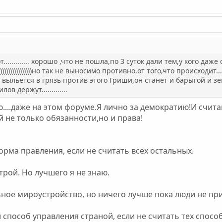
т............. хорошо ,что не пошла,по 3 суток дали тем,у кого д
)))))))))))))))но так не выносимо противно,от того,что происходи
выльется в грязь против этого Гриши,он станет и барыгой и зеком 
в держут.............
....даже на этом форуме.Я лично за демократию!И считаю
 не только обязанности,но и права!
рма правления, если не считать всех остальных.
трой. Но лучшего я не знаю.
ьное мироустройство, но ничего лучше пока люди не пр
 способ управления страной, если не считать тех спосо