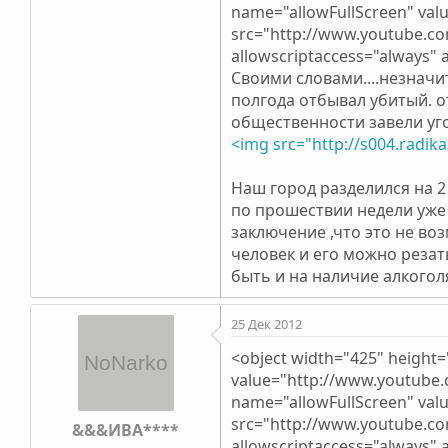
name="allowFullScreen" va
src="http://www.youtube.co
allowscriptaccess="always" 
Своими словами....незначит
полгода отбывал убитый. от
общественности завели угол
<img src="http://s004.radik
Наш город разделился на 2 л
по прошествии недели уже 
заключение ,что это не возмож
человек и его можно резать
быть и на наличие алкоголя и д
25 Дек 2012
<object width="425" heigh
value="http://www.youtub
name="allowFullScreen" va
src="http://www.youtube.c
&&&ИВА****
allowscriptaccess="always" 