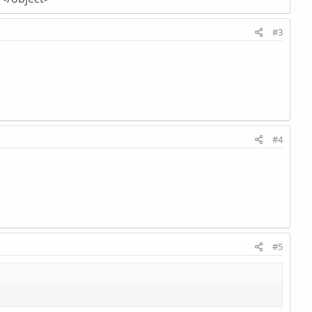
#3
#4
#5