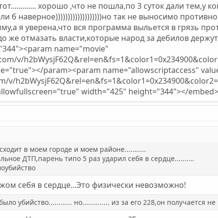
от............. хорошо ,что не пошла,по 3 суток дали тем,
и б наверное)))))))))))))))))))но так не выносимо противн
му,а я уверена,что вся программа выльется в грязь прот
 надо же отмазать власти,которые народ за дебилов держут.....
t="344"><param name="movie"
e.com/v/h2bWysjF62Q&rel=en&fs=1&color1=0x234900&col
lue="true"></param><param name="allowscriptaccess" va
om/v/h2bWysjF62Q&rel=en&fs=1&color1=0x234900&color2=0x
allowfullscreen="true" width="425" height="344"></embed
одит в моем городе и моем районе...........
ьное ДТП,парень типо 5 раз ударил себя в сердце..........
моубийство
ожом себя в сердце...Это физически невозможно!
о убийство............ но.............. из за его 228,он получается н