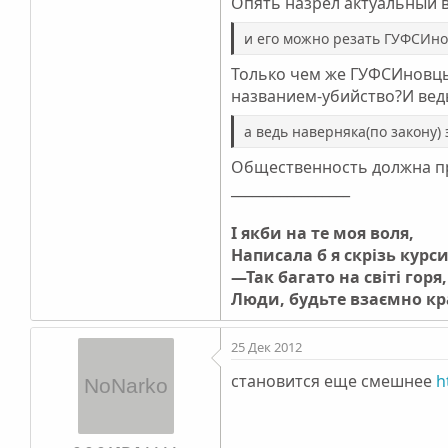
Опять назрел актуальный во
и его можно резать ГУФСИнов
Только чем же ГУФСИновцы 
названием-убийство?И вед
а ведь наверняка(по закону) эк
Общественность должна про
_________________
І якби на те моя воля,
Написала б я скрізь курс
—Так багато на світі горя,
Люди, будьте взаємно к
25 Дек 2012
становится еще смешнее
h