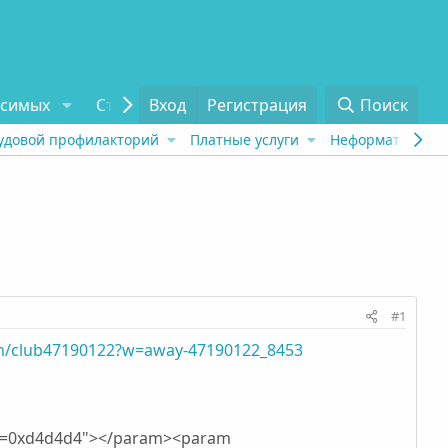
исимых
Статьи
Вход
Отзывы
Регистрация
О проекте
Поиск
Tel
удовой профилакторий
Платные услуги
Неформат
Рех
#1
om/club47190122?w=away-47190122_8453
r2=0xd4d4d4"></param><param