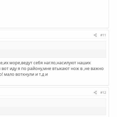
#11
ще,их море,ведут себя нагло,насилуют наших
 вот иду я по району,мне втыкают нож в ,не важно
до! мало воткнули и т.д и
#12