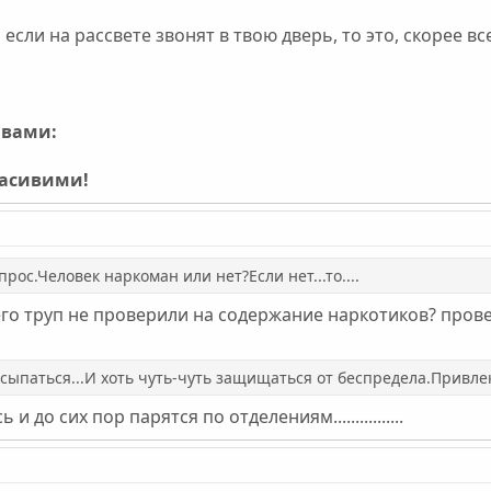
 если на рассвете звонят в твою дверь, то это, скорее вс
ивами:
расивими!
рос.Человек наркоман или нет?Если нет...то....
 его труп не проверили на содержание наркотиков? про
ыпаться...И хоть чуть-чуть защищаться от беспредела.Привлек
до сих пор парятся по отделениям................