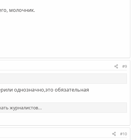
его, молочник.
#9
верили однозначно,это обязательная
ать журналистов...
#10