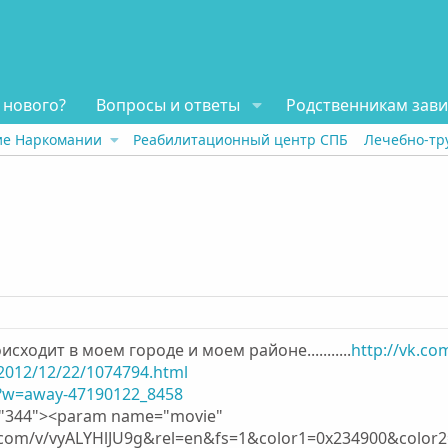
 нового?
Вопросы и ответы
Родственникам зав
ие Наркомании
Реабилитационный центр СПБ
Лечебно-тр
сходит в моем городе и моем районе...........
http://vk.c
/2012/12/22/1074794.html
2?w=away-47190122_8458
t="344"><param name="movie"
e.com/v/vyALYHlJU9g&rel=en&fs=1&color1=0x234900&colo