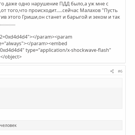
у кого даже одно нарушение ПДД было,а уж мне с
о,от того,что происходит.....сейчас Малахов "Пусть
ив этого Гриши,он станет и барыгой и зеком и так
........
or2=0xd4d4d4"></param><param
lue="always"></param><embed
d4d4d4" type="application/x-shockwave-flash"
></object>
#6
е человек