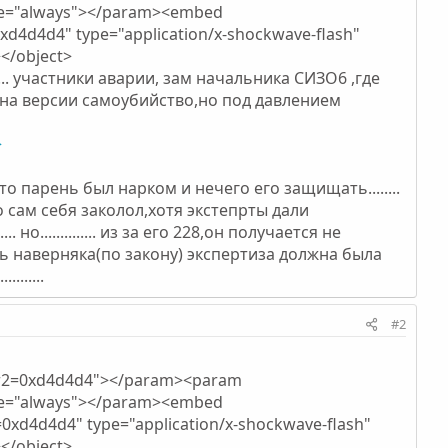
lue="always"></param><embed
d4d4d4" type="application/x-shockwave-flash"
></object>
... участники аварии, зам начальника СИЗО6 ,где
ло на версии самоубийство,но под давлением
>
,что парень был нарком и нечего его защищать........
 сам себя заколол,хотя экстепрты дали
о.............. из за его 228,он получается не
дь наверняка(по закону) экспертиза должна была
.......
#2
or2=0xd4d4d4"></param><param
lue="always"></param><embed
xd4d4d4" type="application/x-shockwave-flash"
></object>