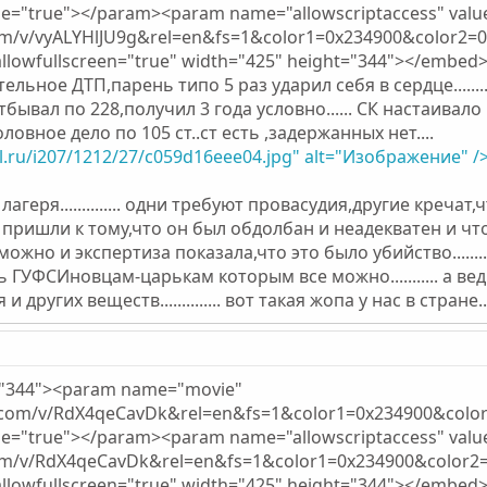
lue="true"></param><param name="allowscriptaccess" va
m/v/vyALYHlJU9g&rel=en&fs=1&color1=0x234900&color2=0x
allowfullscreen="true" width="425" height="344"></embed
ельное ДТП,парень типо 5 раз ударил себя в сердце.......
бывал по 228,получил 3 года условно...... СК настаива
овное дело по 105 ст..ст есть ,задержанных нет....
al.ru/i207/1212/27/c059d16eee04.jpg" alt="Изображение" /
агеря.............. одни требуют провасудия,другие кречат
пришли к тому,что он был обдолбан и неадекватен и что
но и экспертиза показала,что это было убийство............ н
 ГУФСИновцам-царькам которым все можно........... а ве
ругих веществ.............. вот такая жопа у нас в стране......
t="344"><param name="movie"
e.com/v/RdX4qeCavDk&rel=en&fs=1&color1=0x234900&col
lue="true"></param><param name="allowscriptaccess" va
om/v/RdX4qeCavDk&rel=en&fs=1&color1=0x234900&color2=0
allowfullscreen="true" width="425" height="344"></embed