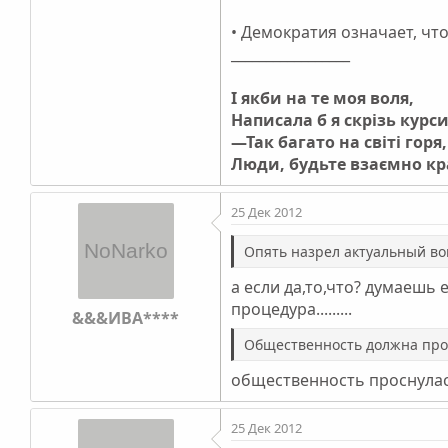
• Демократия означает, что
_________________
І якби на те моя воля,
Написала б я скрізь курс
—Так багато на світі горя,
Люди, будьте взаємно к
25 Дек 2012
Опять назрел актуальный воп
а если да,то,что? думаешь
процедура.........
&&&ИВА****
Общественность должна прос
общественность проснулась и 
25 Дек 2012