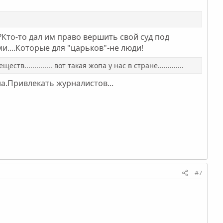
Кто-то дал им право вершить свой суд под
...Которые для "царьков"-не люди!
............ вот такая жопа у нас в стране.............
а.Привлекать журналистов...
#7