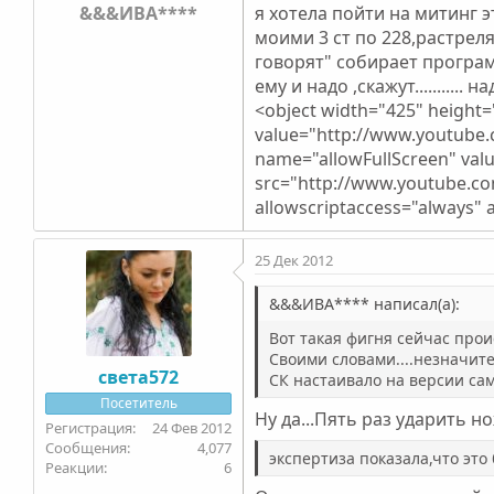
&&&ИВА****
я хотела пойти на митинг эт
моими 3 ст по 228,растрелял
говорят" собирает програм
ему и надо ,скажут...........
<object width="425" heigh
value="http://www.youtub
name="allowFullScreen" va
src="http://www.youtube.c
allowscriptaccess="always" 
25 Дек 2012
&&&ИВА**** написал(а):
Вот такая фигня сейчас происх
Своими словами....незначител
света572
СК настаивало на версии са
Посетитель
Ну да...Пять раз ударить н
24 Фев 2012
4,077
экспертиза показала,что это был
6