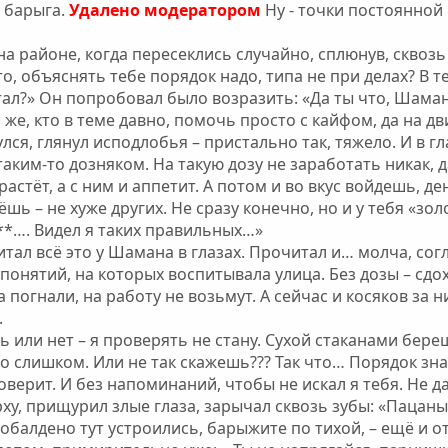
е барыга.
Удалено модератором
Ну - точки постоянной 
 районе, когда пересеклись случайно, сплюнув, сквозь
о, объяснять тебе порядок надо, типа не при делах? В т
тал?» Он попробовал было возразить: «Да ты что, Шаман?
 же, кто в теме давно, помочь просто с кайфом, да на д
ся, глянул исподлобья – пристально так, тяжело. И в г
 таким-то дозняком. На такую дозу не заработать никак, 
 растёт, а с ним и аппетит. А потом и во вкус войдешь, д
ь – не хуже других. Не сразу конечно, но и у тебя «зо
**…. Видел я таких правильных…»
тал всё это у Шамана в глазах. Прочитал и… молча, согл
 понятий, на которых воспитывала улица. Без дозы – сдохн
а погнали, на работу не возьмут. А сейчас и косяков за 
.
или нет – я проверять не стану. Сухой стаканами берешь
о слишком. Или не так скажешь??? Так что… Порядок зна
верит. И без напоминаний, чтобы не искал я тебя. Не да
ху, прищурил злые глаза, зарычал сквозь зубы: «Пацаны 
 обалдено тут устроились, барыжите по тихой, – ещё и от