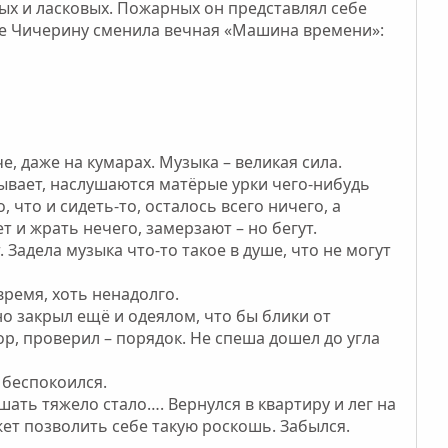
рых и ласковых. Пожарных он представлял себе
ене Чичерину сменила вечная «Машина времени»:
е, даже на кумарах. Музыка – великая сила.
бывает, наслушаются матёрые урки чего-нибудь
, что и сидеть-то, осталось всего ничего, а
ет и жрать нечего, замерзают – но бегут.
. Задела музыка что-то такое в душе, что не могут
время, хоть ненадолго.
о закрыл ещё и одеялом, что бы блики от
ор, проверил – порядок. Не спеша дошел до угла
е беспокоился.
шать тяжело стало…. Вернулся в квартиру и лег на
жет позволить себе такую роскошь. Забылся.