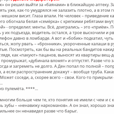
» он решил выйти за «баянами» в ближайшую аптеку. З
ять уже, как-то умудрялся не залазить плотно, а в этом 
а мешком висит. Глаза впали. Не человек – приведение к
 его обогнала белая «семёрка» с крепкими ребятами вну
» - определил: менты. Всё, доигрались – это «приём». По
 у их подъезда, водитель остался, а трое выскочили и 
телефон давно в ломбарде. А вот и «бобик» подкатил, чут
ься, жопу рвать – «бронники», укороченные калаши в 
тые. Посмотреть, как бы вы на реальных бандитов наки
 глядя, как «пакуют» пацанов, выносят из квартиры вещ-
промурыжат, «дубинала вломят» и отпустят. Разве что за
огда и загреметь не долго. А Ден попал по полной – поп
 а если распространение докажут – вообще труба. Какая
Может соседи, а, скорее всего – свои. Кого-то прикрыли 
ы…
 из пулемёта. ****…
ногим больше чем те, кто понятия не имели с чем и с 
зь зубы – «ненавижу наркоманов». А он знал, хорошо зна
Сильнее он ненавидел разве что барыг.