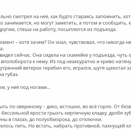
ьно смотрел на неё, как будто стараясь запомнить, хот
о занимается, но могут заметить, а потом и сообщить, ку
другим, спеша на работу, посыплются из подъезда.
мент – хотя зачем? Он знал, чувствовал, что никогда не
а.
 видел сейчас. Она сидела на скамейке у подъезда, чуть
 вполоборота к нему. Из под неаккуратно и криво натян
утренний ветерок теребил его, игрался, шутя щекотал з
а губах.
ом, у неё под ногами…
ыть по-звериному – дико, истошно, во всё горло. От без
 В бессильной ярости грызть кирпичную кладку, дробя з
ны в глазах, до полуобморока, до отключки.
елось пить. Но встать, набрать противной, пахнущей хло