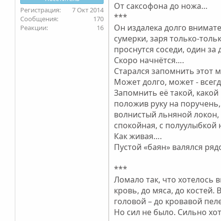
От саксофона до ножа…
7 Окт 2014
***
170
Он издалека долго внимател
16
сумерки, заря только-тольк
проснутся соседи, один за 
Скоро начнётся….
Старался запомнить этот мо
Может долго, может - всегд
Запомнить её такой, какой
положив руку на поручень,
волнистый льняной локон, 
спокойная, с полуулыбкой н
Как живая….
Пустой «баян» валялся ряд
***
Ломало так, что хотелось в
кровь, до мяса, до костей.
головой – до кровавой пеле
Но сил не было. Сильно хот