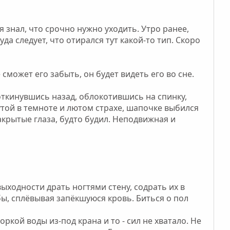
я знал, что срочно нужно уходить. Утро ранее,
да следует, что отирался тут какой-то тип. Скоро
 сможет его забыть, он будет видеть его во сне.
 откинувшись назад, облокотившись на спинку,
утой в темноте и лютом страхе, шапочке выбился
акрытые глаза, будто будил. Неподвижная и
выходности драть ногтями стену, содрать их в
убы, сплёвывая запёкшуюся кровь. Биться о пол
ркой воды из-под крана и то - сил не хватало. Не