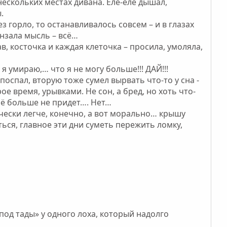
нескольких местах дивана. Еле-еле дышал,
.
з горло, то останавливалось совсем – и в глазах
нзала мысль – всё…
в, косточка и каждая клеточка – просила, умоляла,
 я умираю,… что я не могу больше!!! ДАЙ!!!
поспал, вторую тоже сумел вырвать что-то у сна -
е время, урывками. Не сон, а бред, но хоть что-
ьё больше не придет…. Нет…
зически легче, конечно, а вот морально… крышу
ься, главное эти дни суметь пережить ломку,
«под тады» у одного лоха, который надолго