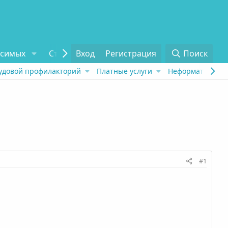
исимых
Статьи
Вход
Отзывы
Регистрация
О проекте
Поиск
Tel
удовой профилакторий
Платные услуги
Неформат
Рех
#1