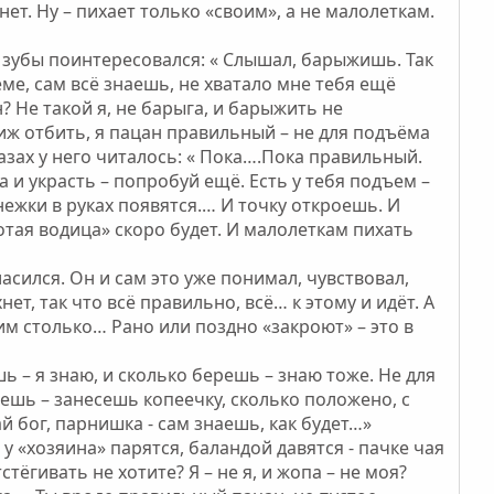
нет. Ну – пихает только «своим», а не малолеткам.
 зубы поинтересовался: « Слышал, барыжишь. Так
еме, сам всё знаешь, не хватало мне тебя ещё
 Не такой я, не барыга, и барыжить не
виж отбить, я пацан правильный – не для подъёма
лазах у него читалось: « Пока….Пока правильный.
да и украсть – попробуй ещё. Есть у тебя подъем –
енежки в руках появятся.… И точку откроешь. И
лотая водица» скоро будет. И малолеткам пихать
асился. Он и сам это уже понимал, чувствовал,
ет, так что всё правильно, всё… к этому и идёт. А
ним столько… Рано или поздно «закроют» – это в
 – я знаю, и сколько берешь – знаю тоже. Не для
ешь – занесешь копеечку, сколько положено, с
й бог, парнишка - сам знаешь, как будет…»
у «хозяина» парятся, баландой давятся - пачке чая
стёгивать не хотите? Я – не я, и жопа – не моя?