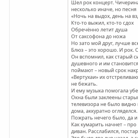
Шел рок концерт. Чичерина
несколько иначе, но песня
«Ночь на выдох, день на в
Кто-то выжил, кто-то сдох
Обречённо летит душа
От саксофона до ножа
Но зато мой друг, лучше в
Блюз – это хорошо. И рок. 
Он вспомнил, как старый с
душевного и им становится 
поймают – новый срок накру
«Вертухаи» их отстреливают
не бежать.
И ему музыка помогала убе
Окна были заклеены старым
телевизора не было видно 
дома, аккуратно огляделся.
Пожрать нечего было, да и 
Как кумарить начнет – про 
диван. Расслабился, поста
Это было два дня назад, а 