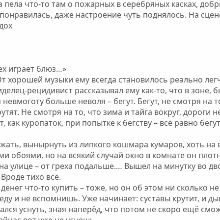
 пела что-то там о пожарных в серебряных касках, доб
 понравилась, даже настроение чуть поднялось. На сц
здох
сех играет блюз…»
От хорошей музыки ему всегда становилось реально легч
иделец-рецидивист рассказывал ему как-то, что в зоне, 
невмоготу больше неволя – бегут. Бегут, не смотря на то
тят. Не смотря на то, что зима и тайга вокруг, дороги н
, как куропаток, при попытке к бегству – всё равно бегут
жать, вынырнуть из липкого кошмара кумаров, хоть на 
и обоями, но на всякий случай окно в комнате он плотн
на улице – от греха подальше.… Вышел на минутку во дв
 Вроде тихо всё.
денег что-то купить – тоже, но он об этом ни сколько н
еду и не вспомнишь. Уже начинает: суставы крутит, и ды
рался уснуть, зная наперёд, что потом не скоро ещё смо
сейчас вот уже не уснешь…