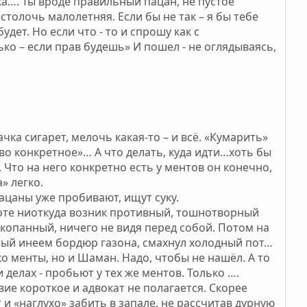
ка…. Ты вроде правильный пацан, не пустое
толочь малолетняя. Если бы не так – я бы тебе
удет. Но если что - то и спрошу как с
ко – если прав будешь» И пошел - не оглядываясь,
чка сигарет, мелочь какая-то – и всё. «Кумарить»
лово конкретное»… А что делать, куда идти…хоть бы
. Что на него конкретно есть у ментов он конечно,
» легко.
пацаны уже пробивают, ищут суку.
воте ниоткуда возник противный, тошнотворный
вкопанный, ничего не видя перед собой. Потом на
ытый инеем бордюр газона, смахнул холодный пот…
о менты, но и Шаман. Надо, чтобы не нашёл. А то
 делах - пробьют у тех же ментов. Только ….
твие короткое и адвокат не полагается. Скорее
ут и «наглухо» забить в запале, не рассчитав дурную