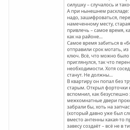
силушку – случалось и так
А при нынешнем раскладе: в
надо, зашифроваться, пере
намеченному месту, старая
привлечь – самое время, к
как на районе…
Самое время забиться в «б
отправили срок мотать, из 
ключ. Всё, что можно было
приглянулся, так что перен
необходимости. Хотя соседи
станут. Не должны…
В квартиру он попал без тр
старым. Открыл форточки 
вспомнил, как безуспешно 
межкомнатные двери проко
забрали бы, хоть на запча
(который давно уже был сл
вместо антенны какая-то п
завесу создаёт – всё не в