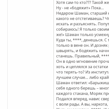
Хотя сам-то кто??? Такой ж
Ну - не «бодяжит» Пока…
Недаром Шаман, старший на
какого не отстегиваешь? Чт
искать и разъяснять. Попу
собираюсь! Я только своим
же!» Шаман только усмехнул
Куда ты, ****, денешься. С
только в вене он. И дозняк
швырять, и бодяжить начнёш
станешь. Правильный, ***
Он в одно мгновение прочи
хоть и цеплялся за остатки
что терять-то? Из институт
лучшем случае… либо край
Шаман ответил: «Барыжишь 
себя одного берешь – мног
каждого стакана, Моряк про
Подался вперед, навис свер
с воли рады. А вы, наркота,