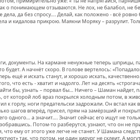
потом, примирительно уже: « Ты не напрягайся, парниш
ак о понимающем отзываются. Не лох, не балабол, не бес
 дела, да без спросу…. Делай, как положено - всё ровно б
а и кидалова прикрою. Маякни Моряку – разрулит. Толь
ьги, документы. На кармане ненужные теперь шприцы, па
что будет. А начнёт скоро. В голове вертелось: «Попада
перь ещё и искать станут, и хорошо искать, качественно
ого, что есть - хватит и надолго. Лет на десять «строгача
 Найти бы, узнать – порвал бы… Ничего – Шаман найдет, 
ь, от которой лоб враз покрылся холодным потом, в жи
ил к горлу, ноги предательски задрожали. Он встал как 
лько шагов вперёд, присел, прям на замёрзший и покр
его одного… а значит…. Значит сейчас его ищут не тольк
зобравшись. Потом-то разберутся, узнают, что он не при
, что ему от этого уже легче не станет. У Шамана следс
ихтуют» так, что потом, ни один хирург не склеит. А мог