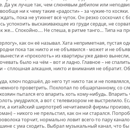
ое. Да уж лучше так, чем слюнявым дебилом или неподв
ообще ни к чему такие «радости» – за чужие-то косяки. 
ждать, пока не утихнет всё чуток. Он резко соскочил 
сь успокоить выскакивающее из груди сердце, не сорвать
ак же… Спокойно…. Не спеша, в ритме танго… Типа на пр
ерлогу», как он её называл. Хата неприметная, пустая о
родни пока так никто и не объявился - может и не объяви
 вынести и «проколоть» из квартиры уже давно вынесли
очевать было на чём – вот и ладно. Главное – не спалит
 – сплошная алкашня, никто и внимания не обратит. Об 
уда, ключ подошёл, до него тут никто так и не появлялс
немного проветрить. Похлопал по обшарпанному, со сле
хозяин пытался его впарить хоть кому-нибудь. Впарить ч
лоть умудрился, а вот с телевизором не выстрелило. Е
сти, а китайский ширпотреб нечитаемой фирмы производ
оман) – никого не прельстил, как он ни старался. Попро
роволока торчит, нормально ловит всего-то пару канало
 тишине с ума сходить. Выбрал музыкальный канал, что б