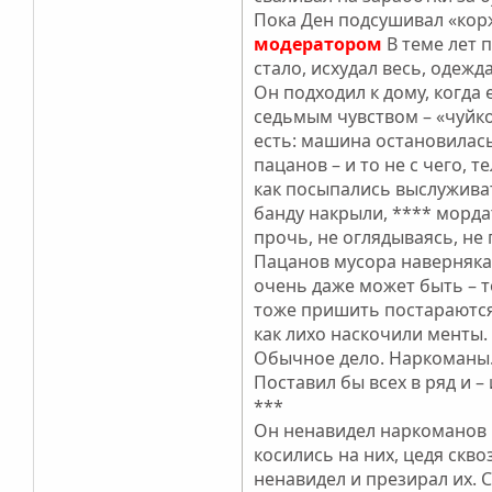
Пока Ден подсушивал «корж
модератором
В теме лет п
стало, исхудал весь, одежд
Он подходил к дому, когда
седьмым чувством – «чуйкой
есть: машина остановилась
пацанов – и то не с чего, 
как посыпались выслуживат
банду накрыли, **** морда
прочь, не оглядываясь, не
Пацанов мусора наверняка 
очень даже может быть – т
тоже пришить постараются,
как лихо наскочили менты. 
Обычное дело. Наркоман
Поставил бы всех в ряд и –
***
Он ненавидел наркоманов м
косились на них, цедя скво
ненавидел и презирал их. 