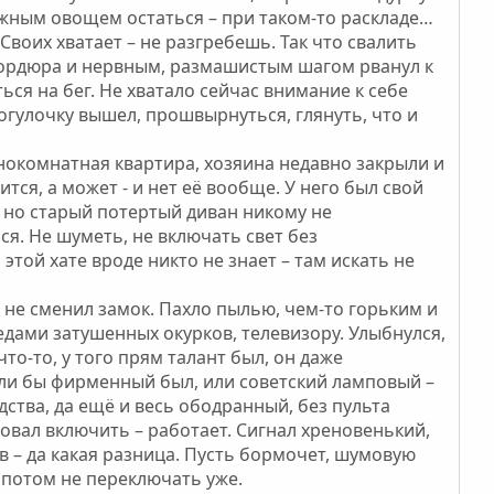
ижным овощем остаться – при таком-то раскладе…
Своих хватает – не разгребешь. Так что свалить
с бордюра и нервным, размашистым шагом рванул к
ся на бег. Не хватало сейчас внимание к себе
огулочку вышел, прошвырнуться, глянуть, что и
днокомнатная квартира, хозяина недавно закрыли и
тся, а может - и нет её вообще. У него был свой
, но старый потертый диван никому не
ься. Не шуметь, не включать свет без
этой хате вроде никто не знает – там искать не
я, не сменил замок. Пахло пылью, чем-то горьким и
дами затушенных окурков, телевизору. Улыбнулся,
то-то, у того прям талант был, он даже
сли бы фирменный был, или советский ламповый –
ства, да ещё и весь ободранный, без пульта
бовал включить – работает. Сигнал хреновенький,
в – да какая разница. Пусть бормочет, шумовую
ы потом не переключать уже.