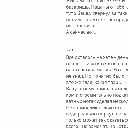
Живьем закопаю, ****!» И 
базаришь. Пацаны о тебе к
тупо башку свернул за такие
понимающего. От беспредел
не прощаясь…
А сейчас вот…
***
Всё осталось на хате – ден
начнёт – и «снятся» не на 
одна светлая мысль. Его те
не знал. Но понятно было: т
Кто же сдал, какая тварь?
Вдруг к нему пришла мысл
ком и стремительно подкат
ватных ногах сделал неско
Не «приняли» только его… 
ведь реально порвут, не ра
только может так оказаться
всего - не замочат, но «отр