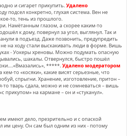
аодно и сигарет прикупить.
Удалено
году подсел конкретно, глухая система. Вен не
акое-то, тень из прошлого.
три. Намётанным глазом, а скорее каким-то
дошёл к дому, повернул за угол, выглянул. Так и
рванули в подъезд. Даже позвонить, предупредить
ь не на ходу стали выскакивать люди в форме. Вишь
руках - Уокеры хреновы. Можно подумать опасную
дывались, шакалы. Отвернулся, быстро пошёл
доки….«Вмазались», *****.
Удалено модератором
 кем-то «косяки», какие висят серьезные, что
робуй, спрыгни. Хранение, изготовление, притон –
-то тварь сдала, можно и не сомневаться – вишь
«с прикупом» на кармане – он и «стуканул».
кем имеют дело, презрительно и с опаской
л им цену. Он сам был одним из них - потому