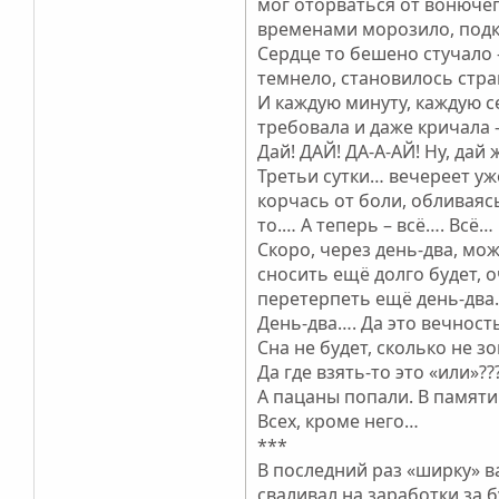
мог оторваться от вонючег
временами морозило, подка
Сердце то бешено стучало –
темнело, становилось стра
И каждую минуту, каждую се
требовала и даже кричала - 
Дай! ДАЙ! ДА-А-АЙ! Ну, дай
Третьи сутки… вечереет уже
корчась от боли, обливаяс
то.… А теперь – всё…. Всё
Скоро, через день-два, мож
сносить ещё долго будет, 
перетерпеть ещё день-два
День-два…. Да это вечность!
Сна не будет, сколько не 
Да где взять-то это «или»?
А пацаны попали. В памяти
Всех, кроме него…
***
В последний раз «ширку» ва
сваливал на заработки за 