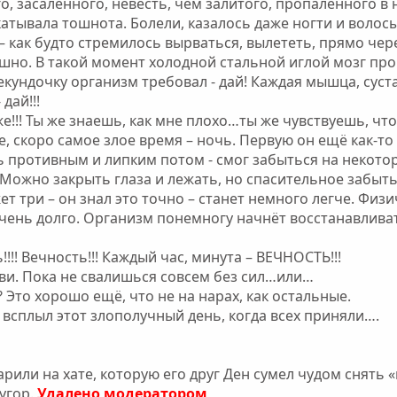
о, засаленного, невесть, чем залитого, пропаленного в 
тывала тошнота. Болели, казалось даже ногти и волосы
 как будто стремилось вырваться, вылететь, прямо чере
шно. В такой момент холодной стальной иглой мозг про
кундочку организм требовал - дай! Каждая мышца, суста
дай!!!
 же!!! Ты же знаешь, как мне плохо…ты же чувствуешь, что
, скоро самое злое время – ночь. Первую он ещё как-то 
ь противным и липким потом - смог забыться на некоторо
… Можно закрыть глаза и лежать, но спасительное забыт
ет три – он знал это точно – станет немного легче. Фи
очень долго. Организм понемногу начнёт восстанавливат
.
!!! Вечность!!! Каждый час, минута – ВЕЧНОСТЬ!!!
зови. Пока не свалишься совсем без сил…или…
?? Это хорошо ещё, что не на нарах, как остальные.
 всплыл этот злополучный день, когда всех приняли….
рили на хате, которую его друг Ден сумел чудом снять 
бугор.
Удалено модератором