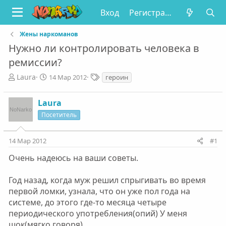
Вход
Регистрация
Жены наркоманов
Нужно ли контролировать человека в
ремиссии?
А
Д
Т
Laura
14 Мар 2012
героин
в
а
е
т
т
г
Laura
о
а
и
р
н
Посетитель
т
а
е
ч
14 Мар 2012
#1
м
а
ы
л
Очень надеюсь на ваши советы.
а
Год назад, когда муж решил спрыгивать во время
первой ломки, узнала, что он уже пол года на
системе, до этого где-то месяца четыре
периодического употребления(опий) У меня
шок(мягко говоря)