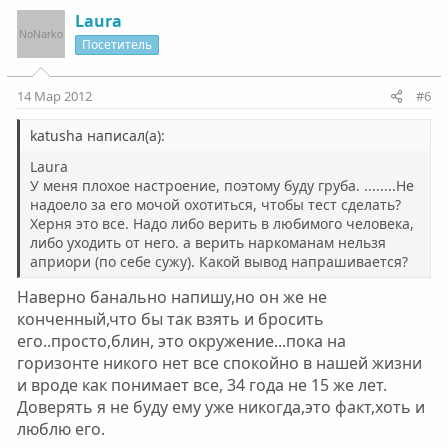
Laura
Посетитель
14 Мар 2012
#6
katusha написал(а):
Laura
У меня плохое настроение, поэтому буду груба. ........Не
надоело за его мочой охотиться, чтобы тест сделать?
Херня это все. Надо либо верить в любимого человека,
либо уходить от него. а верить наркоманам нельзя
априори (по себе сужу). Какой вывод напрашивается?
Наверно банально напишу,но он же не
конченный,что бы так взять и бросить
его..просто,блин, это окружение...пока на
горизонте никого нет все спокойно в нашей жизни
и вроде как понимает все, 34 года не 15 же лет.
Доверять я не буду ему уже никогда,это факт,хоть и
люблю его.