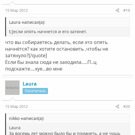
15 Мар 2012
#19
Laura написал(а):
t;]если опять начнется и его затянет.
что вы собираетесь делать, если это опять
начнётся? как хотите остановить ,чтобы не
затянуло?[/quote]
Если бы знала сюда не заходила.....П..ц
подскажте....хуе...во мне
Laura
Посетитель
15 Мар 2012
#20
nikko написал(а):
Laura
За восемь лет можно было бы и поумнеть, а не чушь