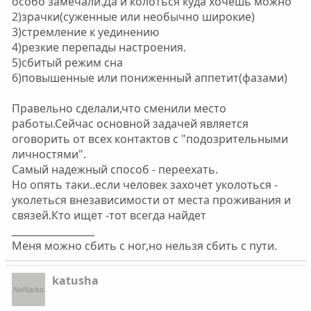
особо замечали.Да и колоться куда хочешь можно
2)зрачки(суженные или необычно широкие)
3)стремление к уединению
4)резкие перепады настроения.
5)сбитый режим сна
6)повышенные или пониженный аппетит(фазами)
Правельно сделали,что сменили место
работы.Сейчас основной задачей является
оговорить от всех контактов с "подозрительными
личностями".
Самый надежный способ - переехать.
Но опять таки..если человек захочет уколоться -
уколеться внезависимости от места проживания и
связей.Кто ищет -тот всегда найдет
_________________
Меня можно сбить с ног,но нельзя сбить с пути.
katusha