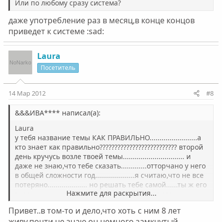
Или по любому сразу система?
даже употребление раз в месяц,в конце концов
приведет к системе :sad:
Laura
Посетитель
14 Мар 2012
#8
&&&ИВА**** написал(а):
Laura
у тебя название темы КАК ПРАВИЛЬНО........................а
кто знает как правильно?????????????????????????? второй
день кручусь возле твоей темы............................... и
даже не знаю,что тебе сказать.............отторчано у него
в общей сложности год....................я считаю,что не все
потеряно.................... но решать тебе самой......ты ж его
Нажмите для раскрытия...
знаешь............. ты ж видишь его желания,его
порывы..................от этого и отталкивайся.........а для
Привет..в том-то и дело,что хоть с ним 8 лет
дружков для старой работы,он кошелек........тупо
живу,почти не знаю,он немного замкнутый,