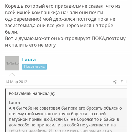
приведет к системе :sad:
Корешь который его присадил,мне сказал, что из
Нажмите для раскрытия...
всей ихней компашки(а начали они почти
одновременно) мой держался пол года,пока не
засистемил,а они все уже через месяц в торбе
были.
Вот и думаю,может он контролирует ПОКА,поэтому
и спалить его не могу
Laura
Посетитель
14 Мар 2012
#11
PoltavaMak написал(а):
Laura
А я бы тебе не советовал бы пока его бросать,объясню
почему,твой муж как не крути борется со своей
пагубной привычкой,если бы не боролся,то и бабки в
дом особо не приносил и за собой не ухаживал и на
тебя бы подзабил...И то что у него срывы,так это у