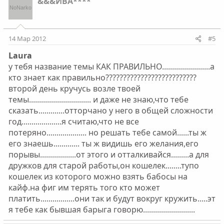
&&&ИВА****
14 Мар 2012
#5
Laura
у тебя название темы КАК ПРАВИЛЬНО........................а
кто знает как правильно??????????????????????????
второй день кручусь возле твоей
темы............................... и даже не знаю,что тебе
сказать.............отторчано у него в общей сложности
год....................я считаю,что не все
потеряно.................... но решать тебе самой......ты ж
его знаешь............. ты ж видишь его желания,его
порывы..................от этого и отталкивайся.........а для
дружков для старой работы,он кошелек........тупо
кошелек из которого можно взять бабосы на
кайф.на фиг им терять того кто может
платить.................они так и будут вокруг кружить.....эт
я тебе как бывшая барыга говорю..........................