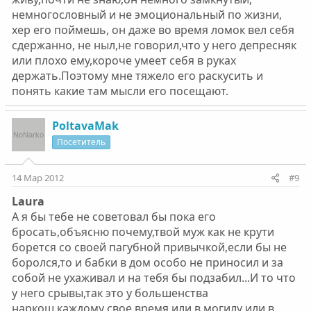
кошелек из которого можно взять бабосы на кайф.на
немногословный и не эмоциональный по жизни,
фиг им терять того кто может платить.................они так
и будут вокруг кружить.....эт я тебе как бывшая барыга
хер его поймешь, он даже во время ломок вел себя
говорю..........................
сдержанно, не ныл,не говорил,что у него депресняк
или плохо ему,короче умеет себя в руках
держать.Поэтому мне тяжело его раскусить и
понять какие там мысли его посещают.
PoltavaMak
Посетитель
14 Мар 2012
#9
Laura
А я бы тебе не советовал бы пока его
бросать,объясню почему,твой муж как не крути
борется со своей пагубной привычкой,если бы не
боролся,то и бабки в дом особо не приносил и за
собой не ухаживал и на тебя бы подзабил...И то что
у него срывы,так это у большенства
наркош,каждому свое время,или в могилу или в