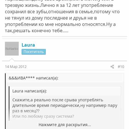
трезвую жизнь.Лично я за 12 лет употребление
сохранил все зубы,отношения в семье,потому что
не тянул из дому последнее и друья не в
употреблении ко мне нормально относятся.Ну а
так,решать конечно тебе.....
Laura
Посетитель
14 Мар 2012
#10
&&&ИВА**** написал(а):
Laura написал(а):
Скажите,а реально после срыва употреблять
длительное время периодически,ну например пару
раз в месяц??
Или по любому сразу система?
Нажмите для раскрытия...
даже употребление раз в месяц,в конце концов