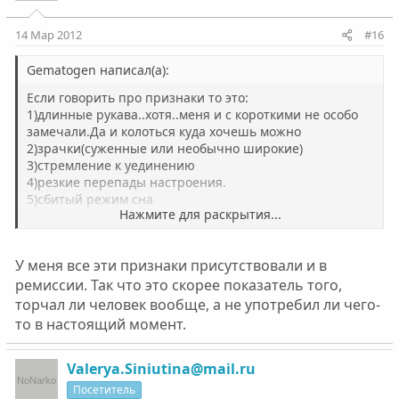
14 Мар 2012
#16
Gematogen написал(а):
Если говорить про признаки то это:
1)длинные рукава..хотя..меня и с короткими не особо
замечали.Да и колоться куда хочешь можно
2)зрачки(суженные или необычно широкие)
3)стремление к уединению
4)резкие перепады настроения.
5)сбитый режим сна
Нажмите для раскрытия...
6)повышенные или пониженный аппетит(фазами)
У меня все эти признаки присутствовали и в
ремиссии. Так что это скорее показатель того,
торчал ли человек вообще, а не употребил ли чего-
то в настоящий момент.
Valerya.Siniutina@mail.ru
Посетитель