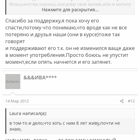
большенства наркош,каждому свое время,или в могилу
Нажмите для раскрытия...
или в трезвую жизнь.Лично я за 12 лет употребление
сохранил все зубы,отношения в семье,потому что не
Спасибо за поддержку,я пока хочу его
тянул из дому последнее и друья не в употреблении ко
спасти,потому что понимаю,что вроде как не все
мне нормально относятся.Ну а так,решать конечно
потеряно и друзья наши (они в курсе)тоже так
тебе.....
говорят
и поддерживают его т.к. он не изменился ваще даже
в момент употребления.Просто боюсь не упустит
момент,если опять начнется и его затянет.
&&&ИВА****
14 Мар 2012
#12
Laura написал(а):
в том-то и дело,что хоть с ним 8 лет живу,почти не
знаю,