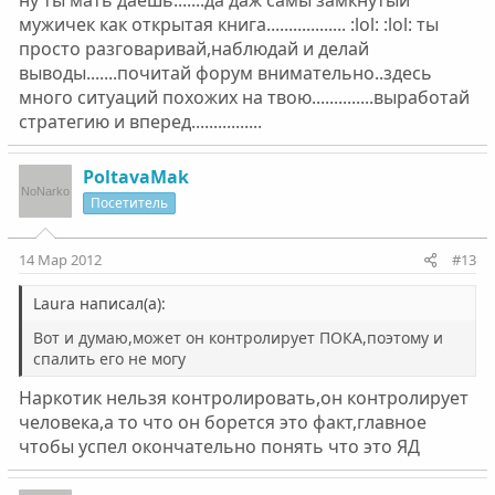
ну ты мать даешь.......да даж самы замкнутый
мужичек как открытая книга.................. :lol: :lol: ты
просто разговаривай,наблюдай и делай
выводы.......почитай форум внимательно..здесь
много ситуаций похожих на твою..............выработай
стратегию и вперед................
PoltavaMak
Посетитель
14 Мар 2012
#13
Laura написал(а):
Вот и думаю,может он контролирует ПОКА,поэтому и
спалить его не могу
Наркотик нельзя контролировать,он контролирует
человека,а то что он борется это факт,главное
чтобы успел окончательно понять что это ЯД