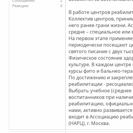
2
0
В работе центров реабилит
Коллектив центров, приним
него ранее грани жизни. А
средне – специальное или
На первом этапе применяе
периодически посещают це
святого писание с двух ты
Физическое состояние здо
культуре. В каждом центр
курсы фито и бальнео-тера
По достижению и закрепле
реабилитации - ресоциали
Выбрать учебное (среднее
воспитанников при наличи
реабилитацию, официально
нами, активно развиваетс
входит в Ассоциацию реа
(НАРЦ), г. Москва.