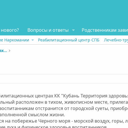
 нового?
Вопросы и ответы
Родственникам зав
ие Наркомании
Реабилитационный центр СПБ
Лечебно-тр
Отзывы о реабилитационных центрах наркозависимых
билитационных центрах КК "Кубань Территория здоровья
альный расположен в тихом, живописном месте, прилега
воспитанникам отстранится от городской суеты, приобр
наполненной смыслом жизни.
ся на побережье Черного моря - морской воздух, горы, л
ие духа и физическое здоровье воспитанников.