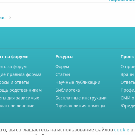
Отзывы о реабилитационных центрах наркозависимых
рт на форуме
Ресурсы
Проек
это за форум
Форум
О прое
ие правила форума
Статьи
Врачи 
росы и ответы
Научные публикации
Ответ
ощь родственникам
Библиотека
Профи
еты для зависимых
Бесплатные инструкции
СМИ о
платное лечение
Горячая линия помощи
Юриди
ru, вы соглашаетесь на использование файлов
cookie
в 