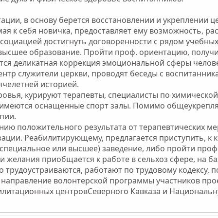
ации, в основу берется восстановлении и укреплении це
ая к себя новичка, предоставляет ему возможность, ра
ссоциацией достигнуть договоренности с рядом учебных
 высшее образование. Пройти проф. ориентацию, получ
тся деликатная коррекция эмоциональной сферы челове
нтр служители церкви, проводят беседы с воспитанник
сячелетней историей.
ровья, курируют терапевты, специалисты по химической
е имеются оснащенные спорт залы. Помимо общеукреп
пии.
нию положительного результата от терапевтических ме
зации. Реабилитирующему, предлагается приступить, к
 специальное или высшее) заведение, либо пройти проф
и желания приобщается к работе в сельхоз сфере, на б
 трудоустраиваются, работают по трудовому кодексу, п
я направление волонтерской программы участников про
билитационных центровСеверного Кавказа и Националь