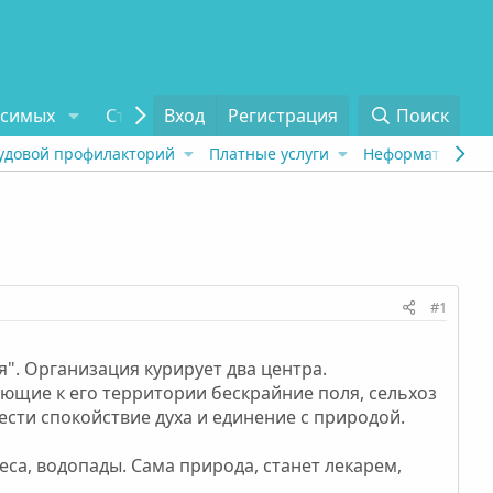
исимых
Статьи
Вход
Отзывы
Регистрация
О проекте
Поиск
Tel
удовой профилакторий
Платные услуги
Неформат
Рех
#1
". Организация курирует два центра.
ющие к его территории бескрайние поля, сельхоз
ести спокойствие духа и единение с природой.
еса, водопады. Сама природа, станет лекарем,