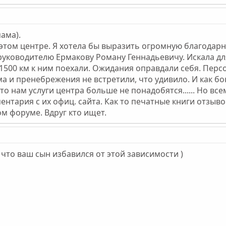
ама).
этом центре. Я хотела бы выразить огромную благодар
руководителю Ермакову Роману Геннадьевичу. Искала д
 1500 км к ним поехали. Ожидания оправдали себя. Пер
 и пренебрежения не встретили, что удивило. И как бо
о нам услуги центра больше не понадобятся...... Но вс
тария с их офиц. сайта. Как то печатные книги отзыв
м форуме. Вдруг кто ищет.
 что ваш сын избавился от этой зависимости )