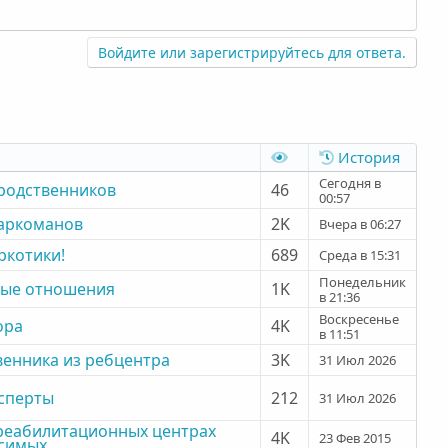
Войдите или зарегистрируйтесь для ответа.
История
Сегодня в
родственников
46
00:57
аркоманов
2K
Вчера в 06:27
ркотики!
689
Среда в 15:31
Понедельник
мые отношения
1K
в 21:36
Воскресенье
ора
4K
в 11:51
венника из ребцентра
3K
31 Июл 2026
ксперты
212
31 Июл 2026
реабилитационных центрах
4K
23 Фев 2015
симых