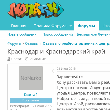
Главная
Правила Форума
Форумы
Что
Новые сообщения
Поиск сообщений
Бесплатное Лечен
Форумы
Отзывы
Краснодар и Краснодарский край
А
Д
Света1
21 Июл 2015
в
а
т
т
21 Июл 2015
о
а
Здравствуйте.
р
н
т
а
Хочу рассказать Вам о реа
е
ч
Центр в поселке Индустри
м
а
угодья Центра, позволяют 
Света1
ы
л
Набраться сил для новой 
Посетитель
а
Центр п. Агой, располагает
21 Июл 2015
возьмется за восстановлен