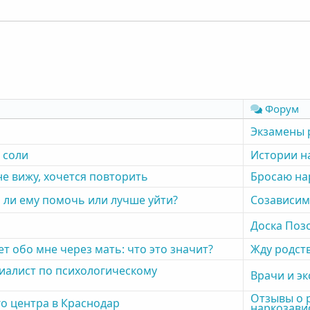
Форум
Экзамены 
 соли
Истории н
е вижу, хочется повторить
Бросаю на
 ли ему помочь или лучше уйти?
Созависи
Доска Поз
 обо мне через мать: что это значит?
Жду родст
циалист по психологическому
Врачи и э
Отзывы о 
о центра в Краснодар
наркозави