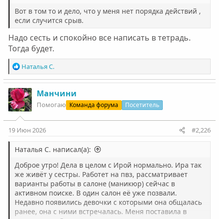
Вот в том то и дело, что у меня нет порядка действий ,
если случится срыв.
Надо сесть и спокойно все написать в тетрадь.
Тогда будет.
Р
Наталья С.
е
а
к
Манчини
ц
Помогаю
Команда форума
Посетитель
и
и
:
19 Июн 2026
#2,226
Наталья С. написал(а):
Доброе утро! Дела в целом с Ирой нормально. Ира так
же живёт у сестры. Работет на пвз, рассматривает
варианты работы в салоне (маникюр) сейчас в
активном поиске. В один салон её уже позвали.
Недавно появились девочки с которыми она общалась
ранее, она с ними встречалась. Меня поставила в