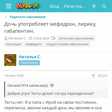
Вход
Регистрация
Родители наркоманов
Дочь употребляет мефедрон, лирику,
габапентин.
А
Д
Т
Наталья С.
2 Янв 2026
аптечная наркомания
в
а
е
изоляция
мефедрон
подростковая наркомания
т
т
г
о
а
и
Наталья С.
р
н
т
а
Посетитель
е
ч
м
а
19 Июн 2026
#2,221
ы
л
а
Оксана1974 написал(а):
Доброе утро! Тесты делает сестра периодически?
Тесты нет. Я и папа с Ирой на связи постоянно,
переписка, звонки каждый день мы звоним и она