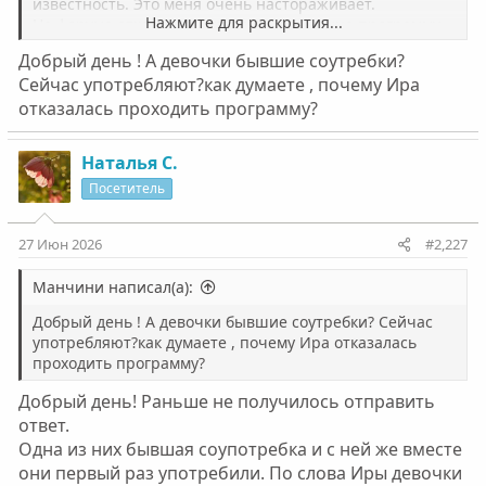
известность. Это меня очень настораживает.
Нажмите для раскрытия...
На форуме отказалась проходить до конца программу,
ссылаясь на то, что не хочет опять в это всё
Добрый день ! А девочки бывшие соутребки?
возвращаться, что не видит в этом смысла , уже всё
Сейчас употребляют?как думаете , почему Ира
осознала (её слова).
отказалась проходить программу?
Наталья С.
Посетитель
27 Июн 2026
#2,227
Манчини написал(а):
Добрый день ! А девочки бывшие соутребки? Сейчас
употребляют?как думаете , почему Ира отказалась
проходить программу?
Добрый день! Раньше не получилось отправить
ответ.
Одна из них бывшая соупотребка и с ней же вместе
они первый раз употребили. По слова Иры девочки