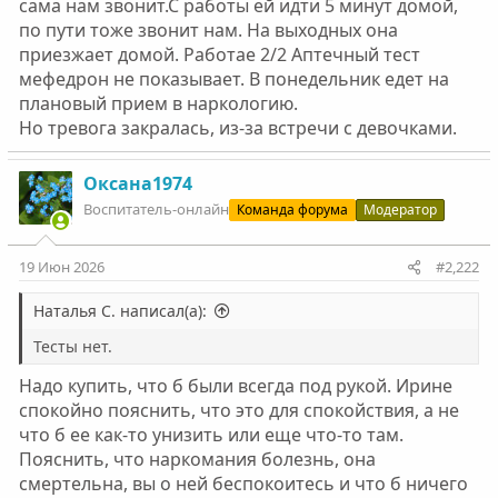
сама нам звонит.С работы ей идти 5 минут домой,
по пути тоже звонит нам. На выходных она
приезжает домой. Работае 2/2 Аптечный тест
мефедрон не показывает. В понедельник едет на
плановый прием в наркологию.
Но тревога закралась, из-за встречи с девочками.
Оксана1974
Воспитатель-онлайн
Команда форума
Модератор
19 Июн 2026
#2,222
Наталья С. написал(а):
Тесты нет.
Надо купить, что б были всегда под рукой. Ирине
спокойно пояснить, что это для спокойствия, а не
что б ее как-то унизить или еще что-то там.
Пояснить, что наркомания болезнь, она
смертельна, вы о ней беспокоитесь и что б ничего