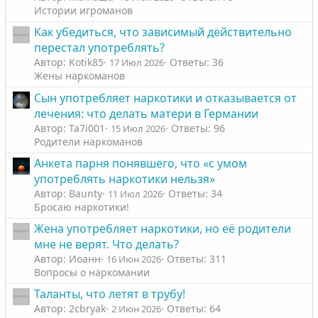
о
о
Истории игроманов
с
с
Как убедиться, что зависимый действительно
перестал употреблять?
Автор: Kotik85
Ответы: 36
17 Июл 2026
Жены наркоманов
Сын употребляет наркотики и отказывается от
лечения: что делать матери в Германии
Автор: Ta7i001
Ответы: 96
15 Июл 2026
Родители наркоманов
Анкета парня понявшего, что «с умом
употреблять наркотики нельзя»
Автор: Baunty
Ответы: 34
11 Июл 2026
Бросаю наркотики!
Жена употребляет наркотики, но её родители
мне не верят. Что делать?
Автор: Иоанн
Ответы: 311
16 Июн 2026
Вопросы о наркомании
Таланты, что летят в трубу!
Автор: 2cbryak
Ответы: 64
2 Июн 2026