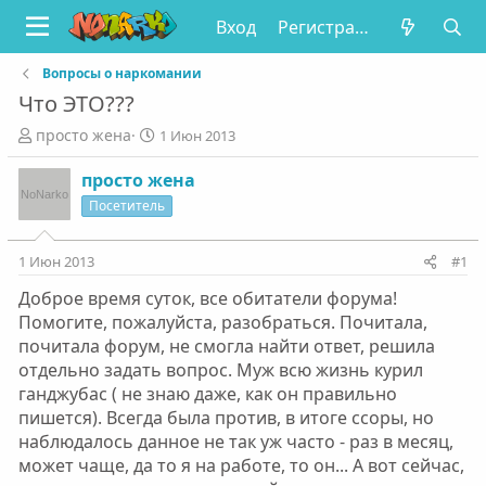
Вход
Регистрация
Вопросы о наркомании
Что ЭТО???
А
Д
просто жена
1 Июн 2013
в
а
т
т
просто жена
о
а
Посетитель
р
н
т
а
е
ч
1 Июн 2013
#1
м
а
Доброе время суток, все обитатели форума!
ы
л
а
Помогите, пожалуйста, разобраться. Почитала,
почитала форум, не смогла найти ответ, решила
отдельно задать вопрос. Муж всю жизнь курил
ганджубас ( не знаю даже, как он правильно
пишется). Всегда была против, в итоге ссоры, но
наблюдалось данное не так уж часто - раз в месяц,
может чаще, да то я на работе, то он... А вот сейчас,