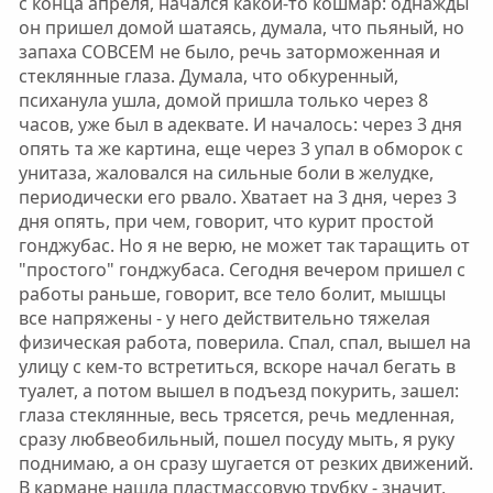
с конца апреля, начался какой-то кошмар: однажды
он пришел домой шатаясь, думала, что пьяный, но
запаха СОВСЕМ не было, речь заторможенная и
стеклянные глаза. Думала, что обкуренный,
психанула ушла, домой пришла только через 8
часов, уже был в адеквате. И началось: через 3 дня
опять та же картина, еще через 3 упал в обморок с
унитаза, жаловался на сильные боли в желудке,
периодически его рвало. Хватает на 3 дня, через 3
дня опять, при чем, говорит, что курит простой
гонджубас. Но я не верю, не может так таращить от
"простого" гонджубаса. Сегодня вечером пришел с
работы раньше, говорит, все тело болит, мышцы
все напряжены - у него действительно тяжелая
физическая работа, поверила. Спал, спал, вышел на
улицу с кем-то встретиться, вскоре начал бегать в
туалет, а потом вышел в подъезд покурить, зашел:
глаза стеклянные, весь трясется, речь медленная,
сразу любвеобильный, пошел посуду мыть, я руку
поднимаю, а он сразу шугается от резких движений.
В кармане нашла пластмассовую трубку - значит,