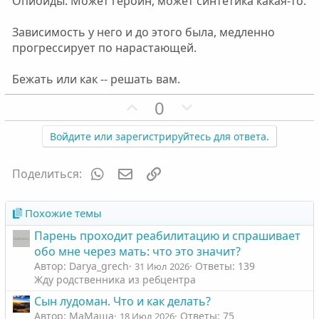
Опиойды. Может героин, может синтетика какая-то.
Зависимость у него и до этого была, медленно
прогрессирует по нарастающей.
Бежать или как -- решать вам.
П
Н
0
о
е
з
г
Войдите или зарегистрируйтесь для ответа.
и
а
т
т
WhatsApp
Электронная почта
Ссылка
Поделиться:
и
и
в
в
Похожие темы
н
н
Парень проходит реабилитацию и спрашивает
ы
ы
обо мне через мать: что это значит?
й
й
Автор: Darya_grech
Ответы: 139
31 Июл 2026
г
г
Жду родственника из ребцентра
о
о
Сын лудоман. Что и как делать?
л
л
Автор: МаМаша
Ответы: 75
18 Июл 2026