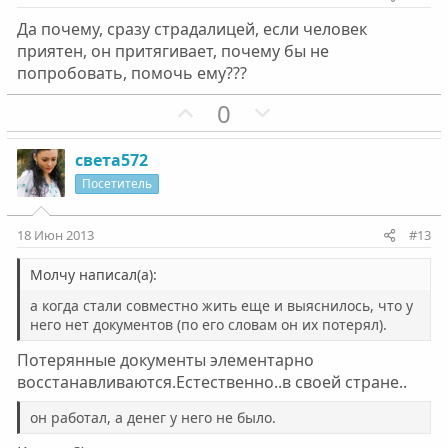
в
в
Да почему, сразу страдалицей, если человек
н
н
приятен, он притягивает, почему бы не
ы
ы
попробовать, помочь ему???
й
й
г
П
г
Н
0
о
о
о
е
л
з
л
г
света572
о
и
о
а
Посетитель
с
т
с
т
и
и
18 Июн 2013
#13
в
в
н
н
Молчу написал(а):
ы
ы
а когда стали совместно жить еще и выяснилось, что у
й
й
него нет документов (по его словам он их потерял).
г
г
Потерянные документы элементарно
о
о
восстанавливаются.Естественно..в своей стране..
л
л
о
о
он работал, а денег у него не было.
с
с