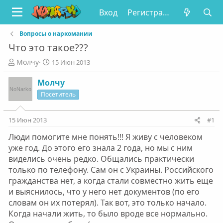
Вход
Регистрация
Вопросы о наркомании
Что это такое???
А
Д
Молчу
15 Июн 2013
в
а
т
т
Молчу
о
а
Посетитель
р
н
т
а
е
ч
15 Июн 2013
#1
м
а
Люди помогите мне понять!!! Я живу с человеком
ы
л
а
уже год. До этого его знала 2 года, но мы с ним
виделись очень редко. Общались практически
только по телефону. Сам он с Украины. Российского
гражданства нет, а когда стали совместно жить еще
и выяснилось, что у него нет документов (по его
словам он их потерял). Так вот, это только начало.
Когда начали жить, то было вроде все нормально.