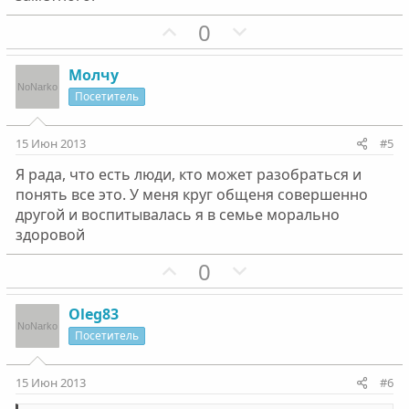
П
Н
0
о
е
з
г
Молчу
и
а
Посетитель
т
т
и
и
15 Июн 2013
#5
в
в
Я рада, что есть люди, кто может разобраться и
н
н
понять все это. У меня круг общеня совершенно
ы
ы
другой и воспитывалась я в семье морально
й
й
здоровой
г
г
П
Н
0
о
о
о
е
л
л
з
г
о
о
Oleg83
и
а
с
с
Посетитель
т
т
и
и
15 Июн 2013
#6
в
в