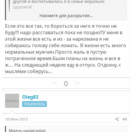
другой и воспитывалась я в семье морально
л
л
здоровой
о
о
Нажмите для раскрытия...
ты хоть напиши. нашла ответ или нет. на самотек не
с
с
оставляй.
Если это все так, то бороться за него я точно не
Нажмите для раскрытия...
буду!!! надо расставаться пока не поздно!!У меня в
этой жизни все есть и из - за наркомана я не
собираюсь голову себе ломать. В жизни есть много
нормальных мужчин.Просто жаль в пустую
потраченное время.Были планы на жизнь и все в
ж.... На следующей неделе еду в отпуск. Отдохну, с
мыслями соберусь...
П
Н
0
о
е
з
г
Oleg83
и
а
Посетитель
т
т
и
и
18 Июн 2013
#8
в
в
Молчу написал(а):