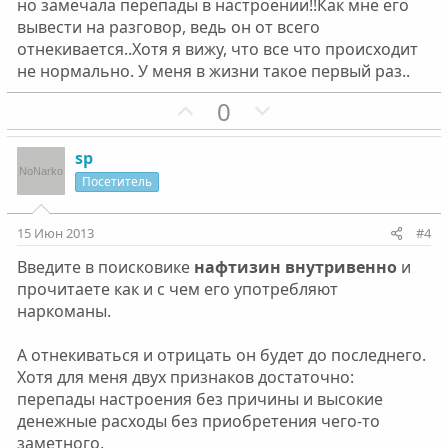
но замечала перепады в настроении!!Как мне его
ы
ы
вывести на разговор, ведь он от всего
й
й
отнекивается..Хотя я вижу, что все что происходит
г
г
не нормально. У меня в жизни такое первый раз..
о
о
П
Н
0
л
л
о
е
о
о
з
г
с
с
sp
и
а
Посетитель
т
т
и
и
15 Июн 2013
#4
в
в
Введите в поисковике
нафтизин внутривенно
и
н
н
прочитаете как и с чем его употребляют
ы
ы
наркоманы.
й
й
г
г
А отнекиваться и отрицать он будет до последнего.
о
о
Хотя для меня двух признаков достаточно:
л
л
перепады настроения без причины и высокие
о
о
денежные расходы без приобретения чего-то
с
с
заметного.