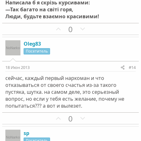
Написала б я скрізь курсивами:
—Так багато на світі горя,
Люди, будьте взаємно красивими!
П
Н
0
о
е
з
г
Oleg83
и
а
Посетитель
т
т
и
и
18 Июн 2013
#14
в
в
сейчас, каждый первый наркоман и что
н
н
отказываться от своего счастья из-за такого
ы
ы
пустяка, шутка. на самом деле, это серьезный
й
й
вопрос, но если у тебя есть желание, почему не
г
г
попытаться??? а вот и вылезет.
о
о
П
Н
0
л
л
о
е
о
о
з
г
с
с
sp
и
а
Посетитель