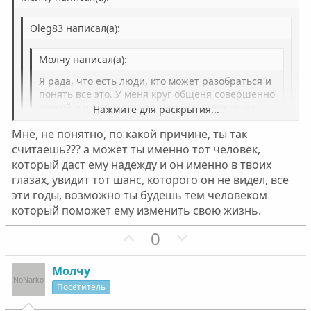
н
н
ы
ы
Oleg83 написал(а):
й
й
г
г
Молчу написал(а):
о
о
л
л
Я рада, что есть люди, кто может разобраться и
понять все это. У меня круг общеня совершенно
о
о
другой и воспитывалась я в семье морально
Нажмите для раскрытия...
с
с
здоровой
Мне, не понятно, по какой причине, ты так
Нажмите для раскрытия...
ты хоть напиши. нашла ответ или нет. на самотек
считаешь??? а может ты именно тот человек,
не оставляй.
который даст ему надежду и он именно в твоих
Если это все так, то бороться за него я точно не буду!!!
Нажмите для раскрытия...
надо расставаться пока не поздно!!У меня в этой
глазах, увидит тот шанс, которого он не видел, все
жизни все есть и из - за наркомана я не собираюсь
эти годы, возможно ты будешь тем человеком
голову себе ломать. В жизни есть много нормальных
который поможет ему изменить свою жизнь.
мужчин.Просто жаль в пустую потраченное
время.Были планы на жизнь и все в ж.... На
П
Н
0
следующей неделе еду в отпуск. Отдохну, с мыслями
о
е
соберусь...
з
г
Молчу
и
а
Посетитель
т
т