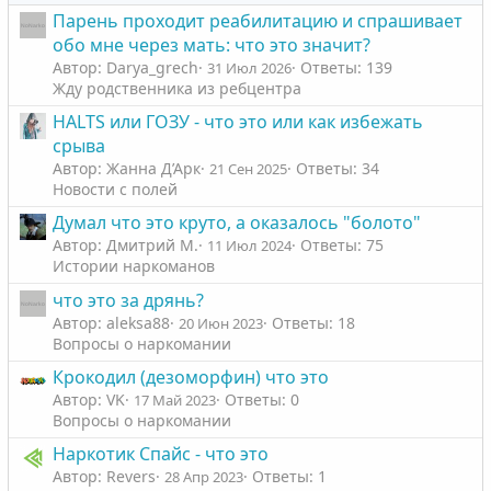
й
й
Парень проходит реабилитацию и спрашивает
г
г
обо мне через мать: что это значит?
о
о
Автор: Darya_grech
Ответы: 139
31 Июл 2026
л
л
Жду родственника из ребцентра
о
о
HALTS или ГОЗУ - что это или как избежать
с
с
срыва
Автор: Жанна Д’Арк
Ответы: 34
21 Сен 2025
Новости с полей
Думал что это круто, а оказалось "болото"
Автор: Дмитрий М.
Ответы: 75
11 Июл 2024
Истории наркоманов
что это за дрянь?
Автор: aleksa88
Ответы: 18
20 Июн 2023
Вопросы о наркомании
Крокодил (дезоморфин) что это
Автор: VK
Ответы: 0
17 Май 2023
Вопросы о наркомании
Наркотик Спайс - что это
Автор: Revers
Ответы: 1
28 Апр 2023