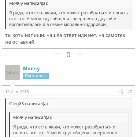
н
н
Молчу написал(а):
ы
ы
Я рада, что есть люди, кто может разобраться и понять
й
й
все это. У меня круг общеня совершенно другой и
воспитывалась я в семье морально здоровой
г
г
о
о
ты хоть напиши. нашла ответ или нет. на самотек
л
л
не оставляй.
о
о
П
Н
0
с
с
о
е
з
г
Молчу
и
а
Посетитель
т
т
и
и
16 Июн 2013
#7
в
в
н
н
Oleg83 написал(а):
ы
ы
Молчу написал(а):
й
й
г
г
Я рада, что есть люди, кто может разобраться и
о
о
понять все это. У меня круг общеня совершенно