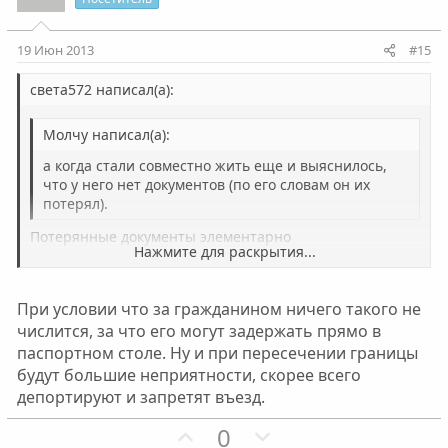
т
т
и
и
19 Июн 2013
#15
в
в
н
н
света572 написал(а):
ы
ы
Молчу написал(а):
й
й
г
г
а когда стали совместно жить еще и выяснилось,
о
о
что у него нет документов (по его словам он их
потерял).
л
л
о
о
Потерянные документы элементарно
Нажмите для раскрытия...
восстанавливаются.Естественно..в своей стране..
с
с
Нажмите для раскрытия...
При условии что за гражданином ничего такого не
числится, за что его могут задержать прямо в
паспортном столе. Ну и при пересечении границы
будут большие неприятности, скорее всего
депортируют и запретят въезд.
П
Н
0