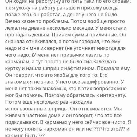
Он ходил на работу (ну это пять таки по его словам,
т.к я ухожу на работу раньше и прихожу всегда
позже его). он работал, а денег у него не было.
Вечно какие то проблемы. Потом вообще просто
лежал на диване несколько месяцев. У меня стали
пропадать деньги. Причем суммы приличные. Он
сначала отнекивался, а потом говорил, что ему
надо и он мне их вернет (не уточняет никогда для
чего надо..)У меня нет привычки лазить по
карманам, а тут просто не было сил.Залезла в
куртку и нашла шприц с нафтизином. Показала ему.
Он говорит, что это якобы для кого то. Его
знакомых я не знаю. У него все зашифрованно. У
меня нет таких знакомых, кто в этих вопросах мне
мог бы помочь. Поэтому обратилась к интернету.
Потом еще несколько раз находила
использованные шприцы. Он отнекивается. Мы
живем в частном доме и он говорит, что это все
подкидывают. В карманах у него сейчас все чисто. Я
не могу понять наркоман он или нет???Что это??? и
как мне быть ???