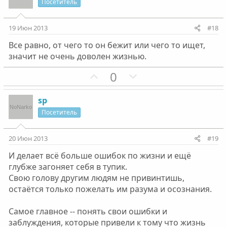
и
а
Посетитель
л
л
т
т
о
о
и
и
19 Июн 2013
#18
с
с
в
в
Все равно, от чего то он бежит или чего то ищет,
н
н
значит не очень доволен жизнью.
ы
ы
й
й
П
Н
0
г
г
о
е
о
о
з
г
sp
л
л
и
а
Посетитель
о
о
т
т
с
с
и
и
20 Июн 2013
#19
в
в
И делает всё больше ошибок по жизни и ещё
н
н
глубже загоняет себя в тупик.
ы
ы
Свою голову другим людям не привинтишь,
й
й
остаётся только пожелать им разума и осознания.
г
г
о
о
Самое главное -- понять свои ошибки и
л
л
заблуждения, которые привели к тому что жизнь