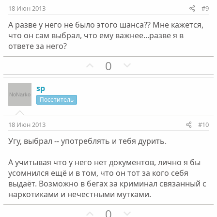
и
и
18 Июн 2013
#9
в
в
А разве у него не было этого шанса?? Мне кажется,
н
н
что он сам выбрал, что ему важнее...разве я в
ы
ы
ответе за него?
й
й
г
П
г
Н
0
о
о
о
е
л
з
л
г
sp
о
и
о
а
Посетитель
с
т
с
т
и
и
18 Июн 2013
#10
в
в
Угу, выбрал -- употреблять и тебя дурить.
н
н
ы
ы
А учитывая что у него нет документов, лично я бы
й
й
усомнился ещё и в том, что он тот за кого себя
г
г
выдаёт. Возможно в бегах за криминал связанный с
о
о
наркотиками и нечестными мутками.
л
л
П
Н
0
о
о