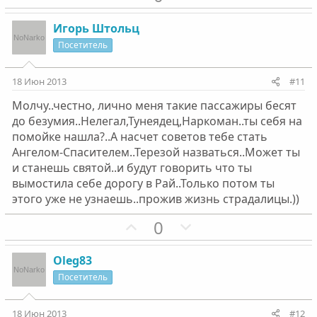
о
е
с
с
з
г
Игорь Штольц
и
а
Посетитель
т
т
и
и
18 Июн 2013
#11
в
в
Молчу..честно, лично меня такие пассажиры бесят
н
н
до безумия..Нелегал,Тунеядец,Наркоман..ты себя на
ы
ы
помойке нашла?..А насчет советов тебе стать
й
й
Ангелом-Спасителем..Терезой назваться..Может ты
г
г
и станешь святой..и будут говорить что ты
о
о
вымостила себе дорогу в Рай..Только потом ты
л
л
этого уже не узнаешь..прожив жизнь страдалицы.))
о
о
П
Н
0
с
с
о
е
з
г
Oleg83
и
а
Посетитель
т
т
и
и
18 Июн 2013
#12