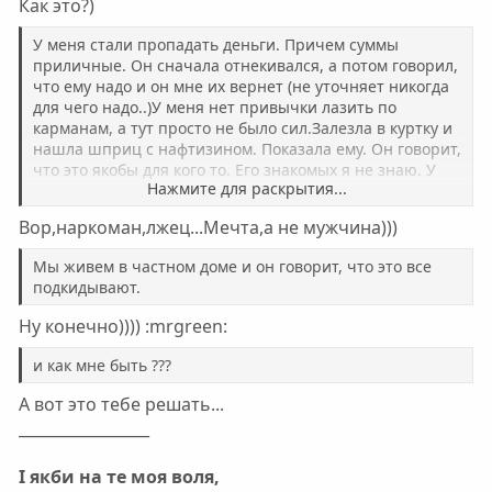
Как это?)
У меня стали пропадать деньги. Причем суммы
приличные. Он сначала отнекивался, а потом говорил,
что ему надо и он мне их вернет (не уточняет никогда
для чего надо..)У меня нет привычки лазить по
карманам, а тут просто не было сил.Залезла в куртку и
нашла шприц с нафтизином. Показала ему. Он говорит,
что это якобы для кого то. Его знакомых я не знаю. У
Нажмите для раскрытия...
него все зашифрованно.
Вор,наркоман,лжец...Мечта,а не мужчина)))
Мы живем в частном доме и он говорит, что это все
подкидывают.
Ну конечно)))) :mrgreen:
и как мне быть ???
А вот это тебе решать...
_________________
І якби на те моя воля,