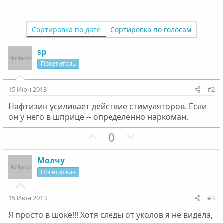
Сортировка по дате
Сортировка по голосам
sp
Посетитель
15 Июн 2013
#2
Нафтизин усиливает действие стимуляторов. Если
он у него в шприце -- определённо наркоман.
П
Н
0
о
е
з
г
Молчу
и
а
Посетитель
т
т
и
и
15 Июн 2013
#3
в
в
Я просто в шоке!!! Хотя следы от уколов я не видела,
н
н