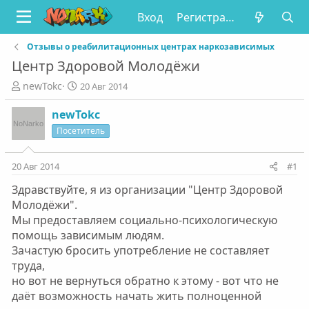
Вход
Регистрация
Отзывы о реабилитационных центрах наркозависимых
Центр Здоровой Молодёжи
А
Д
newTokc
20 Авг 2014
в
а
т
т
newTokc
о
а
Посетитель
р
н
т
а
е
ч
20 Авг 2014
#1
м
а
Здравствуйте, я из организации "Центр Здоровой
ы
л
а
Молодёжи".
Мы предоставляем социально-психологическую
помощь зависимым людям.
Зачастую бросить употребление не составляет
труда,
но вот не вернуться обратно к этому - вот что не
даёт возможность начать жить полноценной