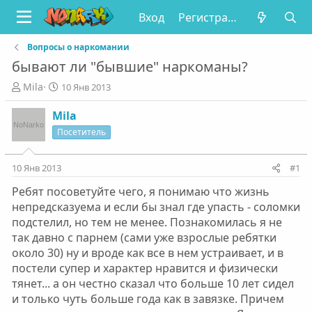
Вход
Регистрация
Вопросы о наркомании
бывают ли "бывшие" наркоманы?
А
Д
Mila
10 Янв 2013
в
а
т
т
Mila
о
а
Посетитель
р
н
т
а
е
ч
10 Янв 2013
#1
м
а
Ребят посоветуйте чего, я понимаю что жизнь
ы
л
а
непредсказуема и если бы знал где упасть - соломки
подстелил, но тем не менее. Познакомилась я не
так давно с парнем (сами уже взрослые ребятки
около 30) ну и вроде как все в нем устраивает, и в
постели супер и характер нравится и физически
тянет... а он честно сказал что больше 10 лет сидел
и только чуть больше года как в завязке. Причем