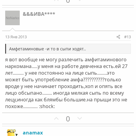
о
е
з
г
&&&ИВА****
и
а
т
т
и
и
13 Янв 2013
#13
в
в
н
н
Амфетаминовые -и то в сыпи ходят..
ы
ы
я вот вообще не могу разлечить амфитаминового
й
й
наркомана.....у меня на работе девченка есть.ей 27
г
г
лет......... у нее постоянно на лице сыпь........это
о
о
может быть употребление амфа??????????только
л
л
вроде у нее начинает проходить,хоп и опять все
о
о
лицо обсыпано........ иногда мелкая сыпь по всему
лецу,иногда как блямбы большие.на прыщи это не
с
с
похоже............ :shock:
П
Н
0
о
е
з
г
anamax