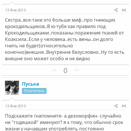
т
т
и
и
13 Янв 2013
#8
в
в
Сестра..все-таки это больше миф..про гниющих
н
н
крокодильщиков..В ю-тубе как правило под
ы
ы
Крокодильщиками..показаны поражения тканей от
й
й
Коаксила..Если у человека..есть вены..он долго
г
г
гнить не будет(относительно
о
о
конечно)внешне..Внутренне безусловно..Ну то есть
л
л
внешне оно может особо и не видно
о
о
П
Н
0
с
с
о
е
з
г
Пуська
и
а
Посетитель
т
т
и
и
13 Янв 2013
#9
в
в
Подскажите /напомните- а дезоморфин- случайно
н
н
не "годишкой" именуют? я к тому, что обычно срок
ы
ы
жизни у начавших употреблять постоянно