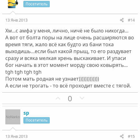
и
а
Посетитель
т
т
и
и
13 Янв 2013
#14
в
в
Хм...с амфа у меня, лично, ничё не было никогда...
н
н
А вот от болта поры на лице очень расширяются во
ы
ы
время тяги, жало всё как будто из бани тока
й
й
выходишь...если был какой прыщ, то его раздувает
г
г
сразу и всяка мелкая хрень выскакивает. И упаси
о
о
бог начать в этот момент морду свою ковырять...
л
л
tgh tgh tgh tgh
о
о
Потом мать родная не узнает)))))))))))))
с
с
А если не трогать - то всё проходит вместе с тягой.
П
Н
0
о
е
з
г
sp
и
а
Посетитель
т
т
и
и
13 Янв 2013
#15