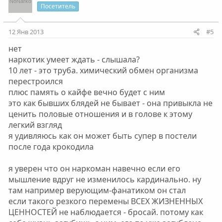
и
и
а
Посетитель
:
т
т
и
и
12 Янв 2013
#5
в
в
нет
н
н
наркотик умеет ждать - слышала?
ы
ы
10 лет - это труба. химический обмен организма
й
й
перестроился
г
г
плюс память о кайфе вечно будет с ним
о
о
это как бывших блядей не бывает - она привыкла не
л
л
ценить половые отношения и в голове к этому
о
о
легкий взгляд
с
с
я удивляюсь как он может быть супер в постели
после года крокодила
я уверен что он наркоман навечно если его
мышление вдруг не изменилось кардинально. ну
там например верующим-фанатиком он стал
если такого резкого перемены ВСЕХ ЖИЗНЕННЫХ
ЦЕННОСТЕЙ не наблюдается - бросай. потому как