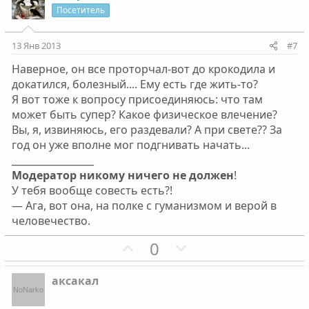
о
о
и
а
Посетитель
л
л
т
т
о
о
и
и
13 Янв 2013
#7
с
с
в
в
Наверное, он все проторчал-вот до крокодила и
н
н
докатился, болезный.... Ему есть где жить-то?
ы
ы
Я вот тоже к вопросу присоединяюсь: что там
й
й
может быть супер? Какое физическое влечение?
г
г
Вы, я, извиняюсь, его раздевали? А при свете?? За
о
о
год он уже вполне мог подгнивать начать...
л
л
_________________
о
о
Модератор никому ничего не должен
!
с
с
У тебя вообще совесть есть?!
— Ага, вот она, на полке с гуманизмом и верой в
человечество.
П
Н
0
о
е
з
г
аксакал
и
а