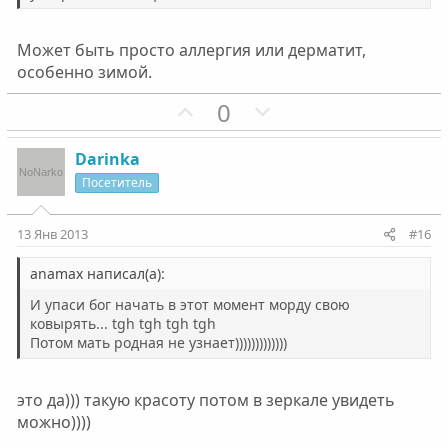
Может быть просто аллергия или дерматит,
особенно зимой.
П
Н
0
о
е
з
г
Darinka
и
а
Посетитель
т
т
и
и
13 Янв 2013
#16
в
в
н
н
anamax написал(а):
ы
ы
И упаси бог начать в этот момент морду свою
й
й
ковырять... tgh tgh tgh tgh
Потом мать родная не узнает)))))))))))))
г
г
о
о
л
л
это да))) такую красоту потом в зеркале увидеть
о
о
можно))))
с
с
_________________