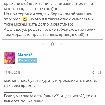
времени в общем-то ничего не зависит, хотя по
мне-так годок, это не срок))))
Но при хорошем уходе и бережном обращении
:mrgreen:
(ну это я в таком-сяком смысле) мы
тоже можем жить долго и счастливо)))
А дальше уж решать только тебе,исходя из своих
там морально-нравственных принципов)))))))
П
Н
0
о
е
з
г
Мария*
и
а
Посетитель
т
т
и
и
11 Янв 2013
#3
в
в
моё мнение, будете курить и крокодилить вместе,
н
н
ну через время...
ы
ы
_________________
й
й
Если у человека есть "зачем?" и "для чего?", то он
г
г
вынесет любые "как?"