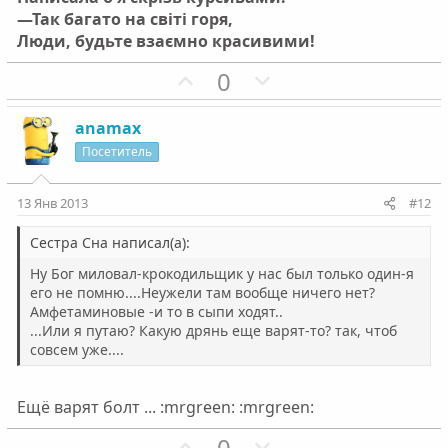
—Так багато на світі горя,
Люди, будьте взаємно красивими!
П
Н
0
о
е
з
г
anamax
и
а
Посетитель
т
т
и
и
13 Янв 2013
#12
в
в
н
н
Сестра Сна написал(а):
ы
ы
Ну Бог миловал-крокодильщик у нас был только один-я
й
й
его не помню....Неужели там вообще ничего нет?
Амфетаминовые -и то в сыпи ходят..
г
г
...Или я путаю? Какую дрянь еще варят-то? так, чтоб
о
о
совсем уже....
л
л
о
о
Ещё варят болт ... :mrgreen: :mrgreen:
с
с
П
Н
0