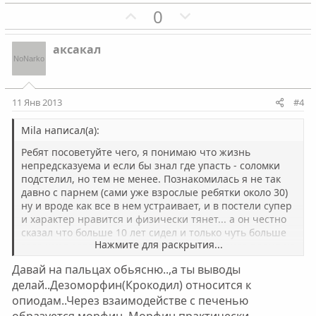
о
о
П
Н
0
л
л
о
е
о
о
з
г
с
с
аксакал
и
а
т
т
и
и
11 Янв 2013
#4
в
в
н
н
Mila написал(а):
ы
ы
Ребят посоветуйте чего, я понимаю что жизнь
й
й
непредсказуема и если бы знал где упасть - соломки
подстелил, но тем не менее. Познакомилась я не так
г
г
давно с парнем (сами уже взрослые ребятки около 30)
о
о
ну и вроде как все в нем устраивает, и в постели супер
л
л
и характер нравится и физически тянет... а он честно
о
о
сказал что больше 10 лет сидел и только чуть больше
Нажмите для раскрытия...
года как в завязке. Причем сидел в последнее время на
с
с
кракодиле... Я не то чтобы испугалась. Просто даже не
Давай на пальцах обьясню..,а ты выводы
знаю как информацию переварить. Сама иногда
делай..Дезоморфин(Крокодил) относится к
покуриваю травку (примерно раз в пол года, могу
опиодам..Через взаимодействе с печенью
годами не прикасаться, могу чаще) и никогда не
считала что это проблема. А тут... растерялась...