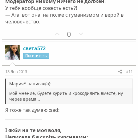
л
л
Модератор никому ничего не должен
!
о
о
У тебя вообще совесть есть?!
с
с
— Ага, вот она, на полке с гуманизмом и верой в
человечество.
П
Н
0
о
е
з
г
света572
и
а
Посетитель
т
т
и
и
13 Янв 2013
#11
в
в
н
н
Mapия* написал(а):
ы
ы
моё мнение, будете курить и крокодилить вместе, ну
й
й
через время...
г
г
Я тоже так думаю :sad:
о
о
_________________
л
л
о
о
І якби на те моя воля,
с
с
Написала б я скрізь курсивами: