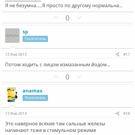
Я не безумна.....Я просто по другому нормальна...
П
Н
0
о
е
з
г
sp
и
а
Посетитель
т
т
и
и
13 Янв 2013
#17
в
в
Потом ходить с лицом измазанным йодом...
н
н
ы
ы
П
Н
0
й
й
о
е
г
г
з
г
anamax
о
о
и
а
Посетитель
л
л
т
т
о
о
и
и
13 Янв 2013
#18
с
с
в
в
Это наверное всякие там сальные железы
н
н
начинают тоже в стимульном режиме
ы
ы