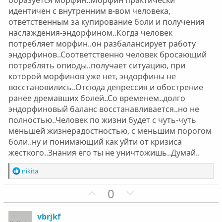
образуется морфин..Морфин практически
идентичен с внутренним в-вом человека,
ответственным за купирование боли и получения
наслаждения-эндорфином..Когда человек
потребляет морфин..он разбалансирует работу
эндорфинов..Соответственно человек бросающий
потреблять опиоды..получает ситуацию, при
которой морфинов уже нет, эндорфины не
восстановились..Отсюда депрессия и обострение
ранее дремавших болей..Со временем..долго
эндорфиновый баланс восстанавливается..но не
полностью..Человек по жизни будет с чуть-чуть
меньшей жизнерадостностью, с меньшим порогом
боли..ну и понимающий как уйти от кризиса
жесткого..Знания его ты не уничтожишь..Думай..
Р
nikita
е
а
П
Н
0
к
о
е
ц
з
г
и
vbrjkf