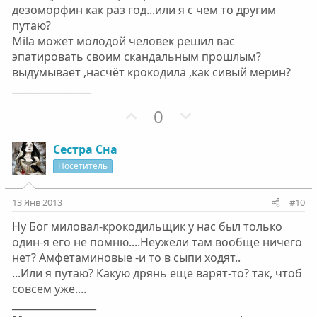
й
й
дезоморфин как раз год...или я с чем то другим
г
г
путаю?
о
о
Mila может молодой человек решил вас
л
л
эпатировать своим скандальным прошлым?
о
о
выдумывает ,насчёт крокодила ,как сивый мерин?
с
с
________________
П
Н
0
о
е
з
г
Сестра Сна
и
а
Посетитель
т
т
и
и
13 Янв 2013
#10
в
в
Ну Бог миловал-крокодильщик у нас был только
н
н
один-я его не помню....Неужели там вообще ничего
ы
ы
нет? Амфетаминовые -и то в сыпи ходят..
й
й
...Или я путаю? Какую дрянь еще варят-то? так, чтоб
г
г
совсем уже....
о
о
_________________