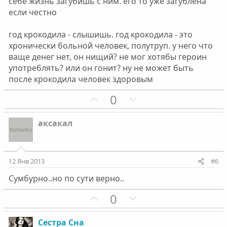
себе жизнь загубишь с ним. его то уже загублена
если честно
год крокодила - слышишь. год крокодила - это
хронически больной человек, полутруп. у него что
ваще денег нет, он нищий? не мог хотябы героин
употреблять? или он гонит? ну не может быть
после крокодила человек здоровым
П
Н
0
о
е
з
г
аксакал
и
а
т
т
и
и
12 Янв 2013
#6
в
в
Сумбурно..но по сути верно..
н
н
ы
ы
П
Н
0
й
й
о
е
г
г
з
г
Сестра Сна