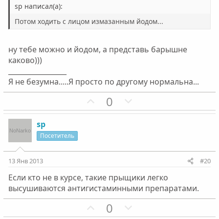
sp написал(а):
Потом ходить с лицом измазанным йодом...
ну тебе можно и йодом, а представь барышне
каково)))
_________________
Я не безумна.....Я просто по другому нормальна...
П
Н
0
о
е
з
г
sp
и
а
Посетитель
т
т
и
и
13 Янв 2013
#20
в
в
Если кто не в курсе, такие прыщики легко
н
н
высушиваются антигистаминными препаратами.
ы
ы
й
й
П
Н
0
г
г
о
е