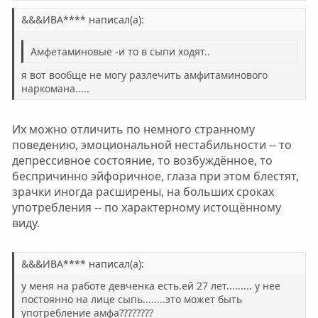
в
в
н
н
&&&ИВА**** написал(а):
ы
ы
Амфетаминовые -и то в сыпи ходят..
й
й
г
г
я вот вообще не могу разлечить амфитаминового
о
о
наркомана.....
л
л
о
о
Их можно отличить по немного странному
с
с
поведению, эмоциональной нестабильности -- то
депрессивное состояние, то возбуждённое, то
беспричинно эйфоричное, глаза при этом блестят,
зрачки иногда расширены, на больших сроках
употребления -- по характерному истощённому
виду.
&&&ИВА**** написал(а):
у меня на работе девченка есть.ей 27 лет......... у нее
постоянно на лице сыпь........это может быть
употребление амфа????????