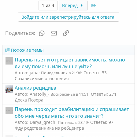
о
о
з
г
Last
1 из 4
Вперёд
л
л
и
а
Войдите или зарегистрируйтесь для ответа.
о
о
т
т
с
с
и
и
WhatsApp
Электронная почта
Ссылка
Поделиться:
в
в
н
н
ы
ы
Похожие темы
й
й
Парень пьет и отрицает зависимость: можно
г
г
ли ему помочь или лучше уйти?
о
о
Автор: jaba
Ответы: 53
Понедельник в 21:36
л
л
Созависимые отношения
о
о
Анализ рецидива
с
с
Автор: Anatoliy_
Ответы: 271
Воскресенье в 11:51
Доска Позора
Парень проходит реабилитацию и спрашивает
обо мне через мать: что это значит?
Автор: Darya_grech
Ответы: 97
Пятница в 23:49
Жду родственника из ребцентра