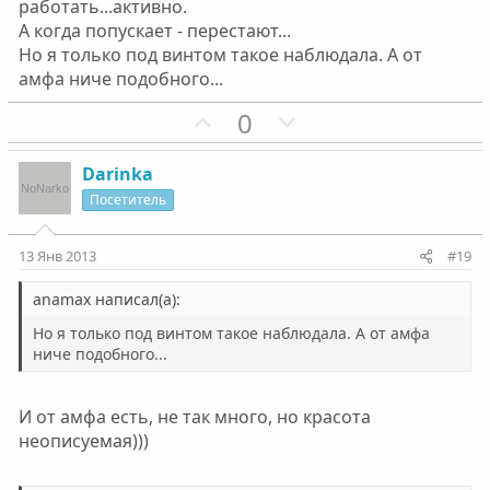
работать...активно.
й
й
А когда попускает - перестают...
г
г
Но я только под винтом такое наблюдала. А от
о
о
амфа ниче подобного...
л
л
П
Н
0
о
о
о
е
с
с
з
г
Darinka
и
а
Посетитель
т
т
и
и
13 Янв 2013
#19
в
в
н
н
anamax написал(а):
ы
ы
Но я только под винтом такое наблюдала. А от амфа
й
й
ниче подобного...
г
г
о
о
И от амфа есть, не так много, но красота
л
л
неописуемая)))
о
о
с
с