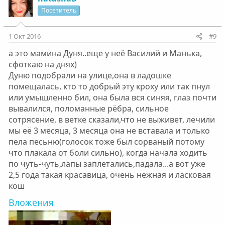
Посетитель
1 Окт 2016
#9
а это мамина Дуня..еще у неё Василий и Манька,
сфоткаю на днях)
Дуню подобрали на улице,она в ладошке
помещалась, кто то добрый эту кроху или так пнул
или умышленно бил, она была вся синяя, глаз почти
вывалился, поломанные рёбра, сильное
сотрясение, в ветке сказали,что не выживет, лечили
мы её 3 месяца, 3 месяца она не вставала и только
пела песьню(голосок тоже был сорваный потому
что плакала от боли сильно), когда начала ходить
по чуть-чуть,лапы заплетались,падала...а вот уже
2,5 года такая красавица, очень нежная и ласковая
кош
Вложения