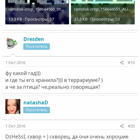
ramdisk-crop_158644560_9Yoc.jpg
ramdisk-crop_158644551_ALi1.jpg
13.3 KB · Просмотры: 57
33.2 KB · Просмотры: 53
Dresden
Посетитель
1 Окт 2016
#19
фу какой гад)))
и где ты его хранила?))) в террариуме? )
а че за птица? че,реально говорящая?
natashaD
Посетитель
1 Окт 2016
#20
DzHeSsI, сквор = ) скворец. да они очень хорошие