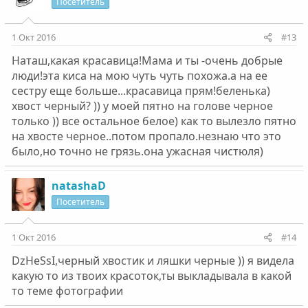
Посетитель
1 Окт 2016
#13
Наташ,какая красавица!Мама и ты -очень добрые
люди!эта киса на мою чуть чуть похожа.а на ее
сестру еще больше...красавица прям!беленька)
хвост черный? )) у моей пятно на голове черное
только )) все остальное белое) как то вылезло пятно
на хвосте черное..потом пропало.незнаю что это
было,но точно не грязь.она ужасная чистюля)
natashaD
Посетитель
1 Окт 2016
#14
DzHeSsI,черный хвостик и ляшки черные )) я видела
какую то из твоих красоток,ты выкладывала в какой
то теме фотографии