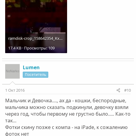
ramdisk-crop_158642354_Kx7B7Z.jpg
17.4 KB · Просмотры: 109
Lumen
Посетитель
1 Окт 2016
#10
Мальчик и Девочка...., ах да - кошки, беспородные,
мальчика можно сказать подкинули, девочку взяли
через год, чтобы первому не грустно было..... Как-то
так...
Фотки скину позже с компа - на iPade, к сожалению
фоток нет