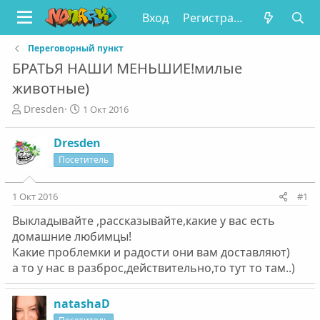
Вход
Регистрация
Переговорный пункт
БРАТЬЯ НАШИ МЕНЬШИЕ!милые
животные)
А
Д
Dresden
1 Окт 2016
в
а
т
т
Dresden
о
а
Посетитель
р
н
т
а
е
ч
1 Окт 2016
#1
м
а
ы
л
Выкладывайте ,рассказывайте,какие у вас есть
а
домашние любимцы!
Какие проблемки и радости они вам доставляют)
а то у нас в разброс,действительно,то тут то там..)
natashaD