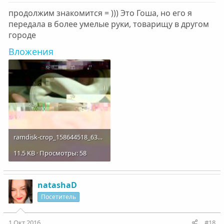
продолжим знакомится = ))) Это Гоша, но его я
передала в более умелые руки, товарищу в другом
городе
Вложения
ramdisk-crop_158644518_63GBi0L.jpg
11.5 KB · Просмотры: 58
natashaD
Посетитель
1 Окт 2016
#18