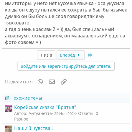
имитаторы. у него нет кусочка язычка - оса укусила
когда он с дуру пытался её сожрать,а был бы язычек
думаю он бы больше слов говорил,так ему
тяжковато.
а гад очень красивый = )) да, был специальный
аквариум с оснащением, он маааааленький ещё на
фото совсем = )
Last
1 из 8
Вперёд
Войдите или зарегистрируйтесь для ответа.
WhatsApp
Электронная почта
Ссылка
Поделиться:
Похожие темы
Корейская сказка "Братья"
Автор: Антуанетта
Ответы: 0
22 Ноя 2024
Разное
Наши 3 чувства .