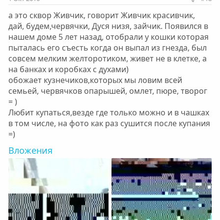
а это сквор Живчик, говорит Живчик красивчик,
дай, будем,червячки, Дуся низя, зайчик. Появился в
нашем доме 5 лет назад, отобрали у кошки которая
пыталась его съесть когда он выпал из гнезда, был
совсем мелким желторотиком, живет не в клетке, а
на банках и коробках с духами)
обожает кузнечиков,которых мы ловим всей
семьей, червячков опарышей, омлет, пюре, творог
= )
Любит купаться,везде где только можно и в чашках
в том числе, на фото как раз сушится после купания
=)
Вложения