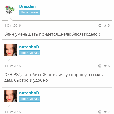
Dresden
Посетитель
1 Окт 2016
#15
блин,уменьшать придется...нелюблюяэтодело((
natashaD
Посетитель
1 Окт 2016
#16
DzHeSsI,а я тебе сейчас в личку хоррошую ссыль
дам, быстро и удобно
natashaD
Посетитель
1 Окт 2016
#17