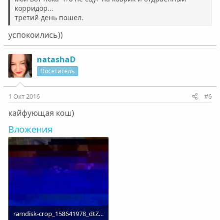
корридор...
третий день пошел.
успокоились))
natashaD
Посетитель
1 Окт 2016
#6
кайфующая кош)
Вложения
ramdisk-crop_158641978_dtZz0z.jpg