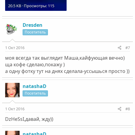
20.5 KB · Просмотры: 115
Dresden
Посетитель
1 Окт 2016
#7
моя всегда так выглядит Маша,кайфующая вечно)
ща кофе сделаю,покажу )
а одну фотку тут на днях сделала-уссышься просто ))
natashaD
Посетитель
1 Окт 2016
#8
DzHeSsI,давай, жду))
natashaD