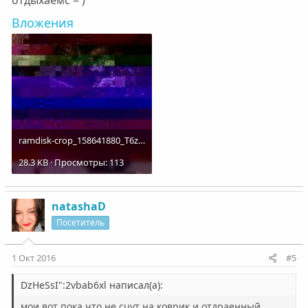
отдыхаемс = )
Вложения
ramdisk-crop_158641880_T6zR.jpg
28.3 KB · Просмотры: 113
natashaD
Посетитель
1 Окт 2016
#5
DzHeSsI":2vbab6xl написал(а):
мои вот пока что не сцут на коврик и отдраенный