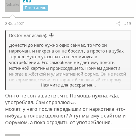
к
EVa
ц
Посетитель
и
и
:
8 Фев 2021
#19
Doctor написал(а):
Донести до него нужно одно сейчас, то что он
наркоман, и нихрена он не бросил , а просто на зубах
терпел. Нужно указывать на его минуса в
употреблении. Его самообман не даëт ему понять
истинной картины происходящего. Причем донести
иногда в жëсткой и ультимативной форме. Он не какой
не кормилиц семьи, он торчëк безвольный которому
Нажмите для раскрытия...
нужна помощь близких и родных.
Он-то не соглашается, что Помощь нужна. «Да,
употреблял. Сам справлюсь».
может, у него после передышки от наркотика что-
нибудь в голове щёлкнет? А тут мы ему с сайтом и
форумом, а пока оградить от употребления.