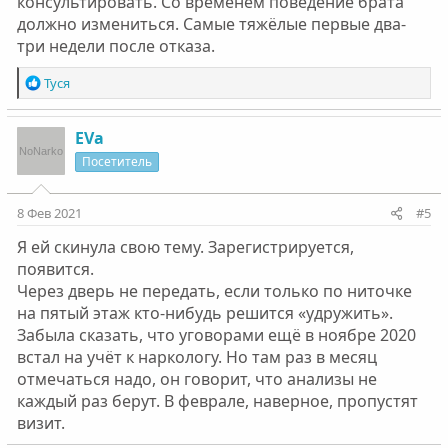
консультировать. Со временем поведение брата
должно измениться. Самые тяжёлые первые два-
три недели после отказа.
Р
Туся
е
а
к
EVa
ц
Посетитель
и
и
:
8 Фев 2021
#5
Я ей скинула свою тему. Зарегистрируется,
появится.
Через дверь не передать, если только по ниточке
на пятый этаж кто-нибудь решится «удружить».
Забыла сказать, что уговорами ещё в ноябре 2020
встал на учёт к наркологу. Но там раз в месяц
отмечаться надо, он говорит, что анализы не
каждый раз берут. В феврале, наверное, пропустят
визит.