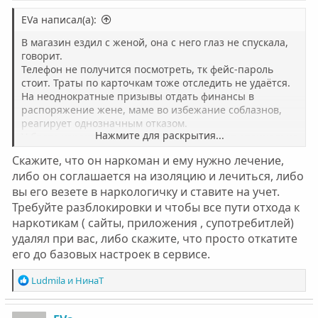
EVa написал(а):
В магазин ездил с женой, она с него глаз не спускала,
говорит.
Телефон не получится посмотреть, тк фейс-пароль
стоит. Траты по карточкам тоже отследить не удаётся.
На неоднократные призывы отдать финансы в
распоряжение жене, маме во избежание соблазнов,
реагирует однозначным отказом.
Нажмите для раскрытия...
У брата характер очень упёртый: он может специально
что-то делать или не делать, если на него оказывают
Скажите, что он наркоман и ему нужно лечение,
давление. Он утверждает, что тогда сам бросил, и
либо он соглашается на изоляцию и лечиться, либо
сейчас тоже сам без статей и форумов. Пока радуемся,
вы его везете в наркологичку и ставите на учет.
что дома сидеть согласился. А как дальше
продвинуться не знаем. Как донести, что ему Помощь
Требуйте разблокировки и чтобы все пути отхода к
нужна?
наркотикам ( сайты, приложения , супотребитлей)
удалял при вас, либо скажите, что просто откатите
его до базовых настроек в сервисе.
Р
Ludmila
и
НинаТ
е
а