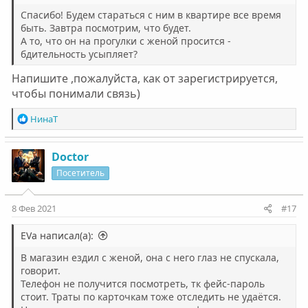
Спасибо! Будем стараться с ним в квартире все время
быть. Завтра посмотрим, что будет.
А то, что он на прогулки с женой просится -
бдительность усыпляет?
Напишите ,пожалуйста, как от зарегистрируется,
чтобы понимали связь)
Р
НинаТ
е
а
к
Doctor
ц
Посетитель
и
и
:
8 Фев 2021
#17
EVa написал(а):
В магазин ездил с женой, она с него глаз не спускала,
говорит.
Телефон не получится посмотреть, тк фейс-пароль
стоит. Траты по карточкам тоже отследить не удаётся.