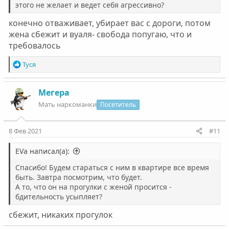
этого не желает и ведет себя агрессивно?
конечно отваживает, убирает вас с дороги, потом
жена сбежит и вуаля- свобода попугаю, что и
требовалось
Р
Туся
е
а
к
Мегера
ц
Мать наркоманки
Посетитель
и
и
:
8 Фев 2021
#11
EVa написал(а):
Спасибо! Будем стараться с ним в квартире все время
быть. Завтра посмотрим, что будет.
А то, что он на прогулки с женой просится -
бдительность усыпляет?
сбежит, никаких прогулок