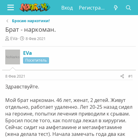
Вход
Регистрация
Бросаю наркотики!
Брат - наркоман.
А
Д
EVa
8 Фев 2021
в
а
т
т
EVa
о
а
Посетитель
р
н
т
а
е
ч
8 Фев 2021
#1
м
а
ы
л
Здравствуйте.
а
Мой брат наркоман. 46 лет, женат, 2 детей. Живут
отдельно, работает удаленно. Лет 20-25 назад сидел
на героине, попытки лечения приводили к срывам.
Бросил после того, как полгода лежал в хирургии.
Сейчас сидит на амфетамине и метамфетамине
(жена делала тест). Начала замечать года два как