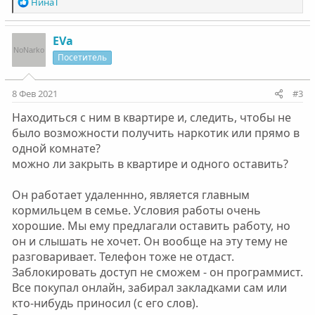
Р
НинаТ
е
а
к
EVa
ц
Посетитель
и
и
:
8 Фев 2021
#3
Находиться с ним в квартире и, следить, чтобы не
было возможности получить наркотик или прямо в
одной комнате?
можно ли закрыть в квартире и одного оставить?
Он работает удаленнно, является главным
кормильцем в семье. Условия работы очень
хорошие. Мы ему предлагали оставить работу, но
он и слышать не хочет. Он вообще на эту тему не
разговаривает. Телефон тоже не отдаст.
Заблокировать доступ не сможем - он программист.
Все покупал онлайн, забирал закладками сам или
кто-нибудь приносил (с его слов).