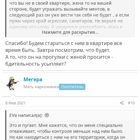
что вы не в своей квартире, жена то на вашей
стороне, будет угражать вызывайте ментов, в
следующий раз он уже вести так себя не будет , а если
прям через край агрессия, санитаров. Не верьте не
единому его слову. Я умудрялся употреблять лëжа в
Нажмите для раскрытия...
психиатрической больнице на мед
освидетельствовании где и телефонов быть не должно.
Спасибо! Будем стараться с ним в квартире все
время быть. Завтра посмотрим, что будет.
А то, что он на прогулки с женой просится -
бдительность усыпляет?
Мегера
Мать наркоманки
Посетитель
8 Фев 2021
#10
EVa написал(а):
Это и пугает. Мне кажется, что он меня специально
отваживает, чтобы контроля меньше над ним было.
Но как находиться с ним на его территории, когда он