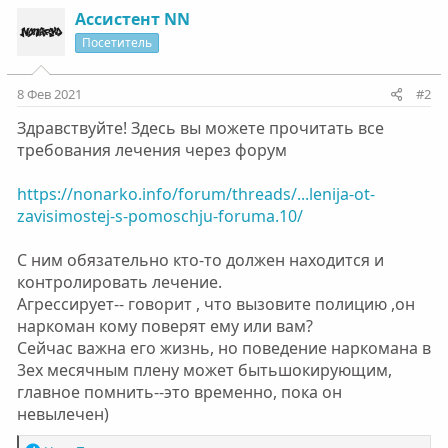
к
Ассистент NN
ц
Посетитель
и
и
:
8 Фев 2021
#2
Здравствуйте! Здесь вы можете прочитать все
требования лечения через форум
https://nonarko.info/forum/threads/...lenija-ot-
zavisimostej-s-pomoschju-foruma.10/
С ним обязательно кто-то должен находится и
контролировать лечение.
Агрессирует-- говорит , что вызовите полицию ,он
наркоман кому поверят ему или вам?
Сейчас важна его жизнь, но поведение наркомана в
3ех месячным плену может бытьшокирующим,
главное помнить--это временно, пока он
невылечен)