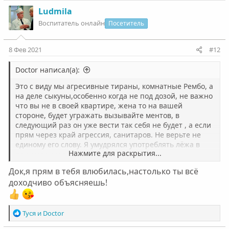
Ludmila
Воспитатель онлайн
Посетитель
8 Фев 2021
#12
Doctor написал(а):
Это с виду мы агресивные тираны, комнатные Рембо, а
на деле сыкуны,особенно когда не под дозой, не важно
что вы не в своей квартире, жена то на вашей
стороне, будет угражать вызывайте ментов, в
следующий раз он уже вести так себя не будет , а если
прям через край агрессия, санитаров. Не верьте не
единому его слову. Я умудрялся употреблять лëжа в
Нажмите для раскрытия...
психиатрической больнице на мед
освидетельствовании где и телефонов быть не должно.
Док,я прям в тебя влюбилась,настолько ты всё
доходчиво объясняешь!
Р
Туся
и
Doctor
е