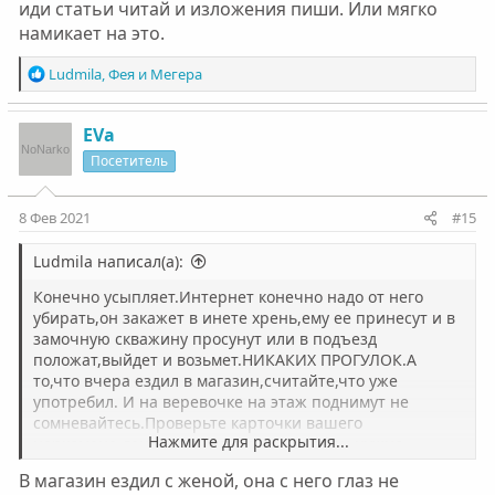
иди статьи читай и изложения пиши. Или мягко
намикает на это.
Р
Ludmila
,
Фея
и
Мегера
е
а
к
EVa
ц
Посетитель
и
и
:
8 Фев 2021
#15
Ludmila написал(а):
Конечно усыпляет.Интернет конечно надо от него
убирать,он закажет в инете хрень,ему ее принесут и в
замочную скважину просунут или в подъезд
положат,выйдет и возьмет.НИКАКИХ ПРОГУЛОК.А
то,что вчера ездил в магазин,считайте,что уже
употребил. И на веревочке на этаж поднимут не
сомневайтесь.Проверьте карточки вашего
Нажмите для раскрытия...
наркомана,деньги на киви и т.д. Телефон нужно
убрать.Вот возьмите его тел.и посмотрите,что там у
В магазин ездил с женой, она с него глаз не
него...даю 100% договаривается о том чтобы принесли