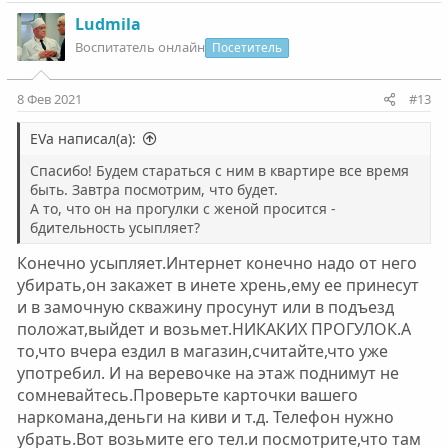
а
к
Ludmila
ц
Воспитатель онлайн
Посетитель
и
и
:
8 Фев 2021
#13
EVa написал(а):
Спасибо! Будем стараться с ним в квартире все время
быть. Завтра посмотрим, что будет.
А то, что он на прогулки с женой просится -
бдительность усыпляет?
Конечно усыпляет.Интернет конечно надо от него
убирать,он закажет в инете хрень,ему ее принесут
и в замочную скважину просунут или в подъезд
положат,выйдет и возьмет.НИКАКИХ ПРОГУЛОК.А
то,что вчера ездил в магазин,считайте,что уже
употребил. И на веревочке на этаж поднимут не
сомневайтесь.Проверьте карточки вашего
наркомана,деньги на киви и т.д. Телефон нужно
убрать.Вот возьмите его тел.и посмотрите,что там