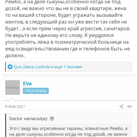
Рембо, а на деле сыкуны,особенно когда не под
дозой, не важно что вы не в своей квартире, жена
то на вашей стороне, будет угражать вызывайте
ментов, в следующий раз он уже вести так себя не
будет , а если прям через край агрессия, санитаров.
Не верьте не единому его слову. Я умудрялся
употреблять лëжа в психиатрической больнице на
мед освидетельствовании где и телефонов быть не
должно.
Р
Туся
,
Diana
,
Ludmila
и ещё 1 человек
е
а
к
EVa
ц
Посетитель
и
и
:
8 Фев 2021
#9
Doctor написал(а):
Это с виду мы агресивные тираны, комнатные Рембо, а
на деле сыкуны,особенно когда не под дозой, не важно