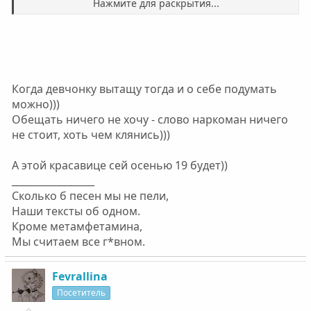
Нажмите для раскрытия...
Душу.Говорят..никогда не поздно.А не другого
человека.
Вот и начни с себя.Но ведь не хочешь?
Нажмите для раскрытия...
Сколько лет девочке?
Когда девчонку вытащу тогда и о себе подумать
можно)))
Обещать ничего не хочу - слово наркоман ничего
не стоит, хоть чем клянись)))
А этой красавице сей осенью 19 будет))
_________________
Сколько б песен мы не пели,
Наши тексты об одном.
Кроме метамфетамина,
Мы считаем все г*вном.
Fevrallina
Посетитель