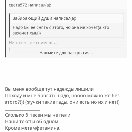
света572 написал(а):
Забирающий души написал(а):
Надо бы ее снять с этого, но она не хочет(а кто
захочет хыы))
Не хочет--не снимешь...
типа тебе можно а мне нет?
Нажмите для раскрытия...
Действительно) Почему тебе можно а ей
Нажмите для раскрытия...
нет?))Несправедливо ведь)))
Ее можно сделать здоровой(а че новое слово бабах))
но при этом не оздоравливая меня и чтоб мы жили
Вы меня вообще тут надежды лишили
так же вместе?
Нажмите для раскрытия...
Походу и мне бросать надо, ноооо можно же без
Шансы призрачные...Будете ждать своего
этого?))) (жучки такие гады, они есть но их и нет))
дна...Потеряете окончательно здоровье...На этом пути
_________________
много "интересного" будет...
Сколько б песен мы не пели,
Нажмите для раскрытия...
(бойтесь жуков люди!!))
Наши тексты об одном.
Кроме метамфетамина,
Вот-вот..Галлюцинации тоже будут(((