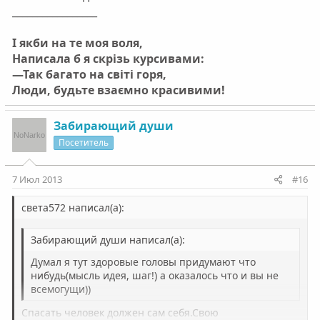
_________________
І якби на те моя воля,
Написала б я скрізь курсивами:
—Так багато на світі горя,
Люди, будьте взаємно красивими!
Забирающий души
Посетитель
7 Июл 2013
#16
света572 написал(а):
Забирающий души написал(а):
Думал я тут здоровые головы придумают что
нибудь(мысль идея, шаг!) а оказалось что и вы не
всемогущи))
Спасать человек должен сам себя.Свою