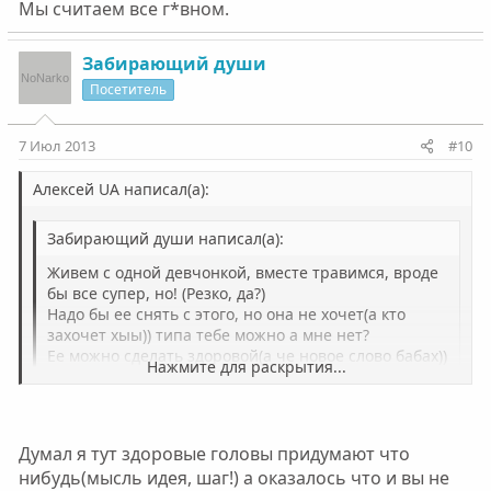
Мы считаем все г*вном.
Забирающий души
Посетитель
Нажмите для раскрытия...
7 Июл 2013
#10
Алексей UA написал(а):
Забирающий души написал(а):
Живем с одной девчонкой, вместе травимся, вроде
бы все супер, но! (Резко, да?)
Надо бы ее снять с этого, но она не хочет(а кто
захочет хыы)) типа тебе можно а мне нет?
Ее можно сделать здоровой(а че новое слово бабах))
Нажмите для раскрытия...
но при этом не оздоравливая меня и чтоб мы жили
так же вместе?(бойтесь жуков люди!!))
Нажмите для раскрытия...
Думал я тут здоровые головы придумают что
ты же и сам знаешь ответ на вопрос, аж рассмешил,
Буду крайне благодарен за ценные советы)))
честно). С тобой у нее шансов нет
нибудь(мысль идея, шаг!) а оказалось что и вы не