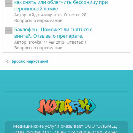
как снять или облегчить бессоницу при
героиновой ломке
Автор: Айда
Ответы: 28
4 Мар 2018
Вопросы о наркомании
Баклофен...Поможет ли сняться с
винта?...Отзывы о препарате.
Автор: Iro4ka
Ответы: 1
11 Авг 2013
Вопросы о наркомании
Бросаю наркотики!
Медицинские услуги оказывает ООО "ЭЛЬМЕД",
ИНН 7810962111, ОГРН 1247800062180. Адрес: