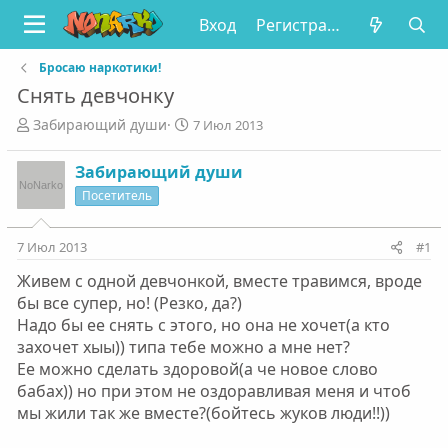
Вход
Регистрация
Бросаю наркотики!
Снять девчонку
А
Д
Забирающий души
7 Июл 2013
в
а
т
т
Забирающий души
о
а
Посетитель
р
н
т
а
е
ч
7 Июл 2013
#1
м
а
ы
л
Живем с одной девчонкой, вместе травимся, вроде
а
бы все супер, но! (Резко, да?)
Надо бы ее снять с этого, но она не хочет(а кто
захочет хыы)) типа тебе можно а мне нет?
Ее можно сделать здоровой(а че новое слово
бабах)) но при этом не оздоравливая меня и чтоб
мы жили так же вместе?(бойтесь жуков люди!!))