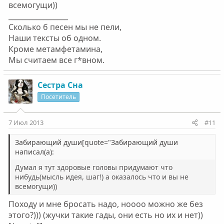
всемогущи))
_________________
Сколько б песен мы не пели,
Наши тексты об одном.
Кроме метамфетамина,
Мы считаем все г*вном.
Сестра Сна
Посетитель
7 Июл 2013
#11
Забирающий души[quote="Забирающий души
написал(а):
Думал я тут здоровые головы придумают что
нибудь(мысль идея, шаг!) а оказалось что и вы не
всемогущи))
Походу и мне бросать надо, ноооо можно же без
этого?))) (жучки такие гады, они есть но их и нет))