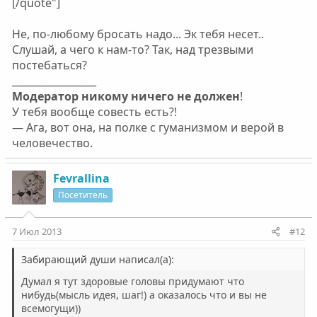
[/quote"]
Не, по-любому бросать надо... Эк тебя несет..
Слушай, а чего к нам-то? Так, над трезвыми
постебаться?
_________________
Модератор никому ничего не должен
!
У тебя вообще совесть есть?!
— Ага, вот она, на полке с гуманизмом и верой в
человечество.
Fevrallina
Посетитель
7 Июл 2013
#12
Забирающий души написал(а):
Думал я тут здоровые головы придумают что
нибудь(мысль идея, шаг!) а оказалось что и вы не
всемогущи))