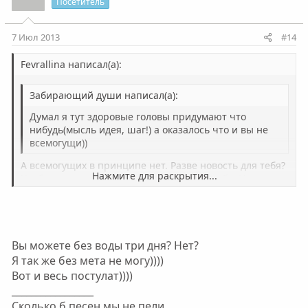
Посетитель
7 Июл 2013
#14
Fevrallina написал(а):
Забирающий души написал(а):
Думал я тут здоровые головы придумают что
нибудь(мысль идея, шаг!) а оказалось что и вы не
всемогущи))
А всемогущих в принципе нет. Разве новость для тебя?
Нажмите для раскрытия...
Чтобы изменить что-то вокруг, начни с себя. Никто не
отменял сей постулат.
Нажмите для раскрытия...
Вы можете без воды три дня? Нет?
Я так же без мета не могу))))
Вот и весь постулат))))
_________________
Сколько б песен мы не пели,