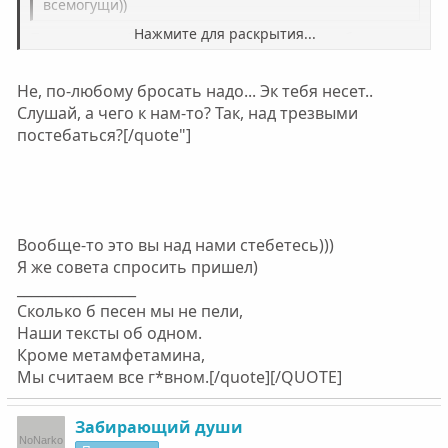
всемогущи))
Нажмите для раскрытия...
Походу и мне бросать надо, ноооо можно же без
этого?))) (жучки такие гады, они есть но их и нет))
Не, по-любому бросать надо... Эк тебя несет..
Нажмите для раскрытия...
Слушай, а чего к нам-то? Так, над трезвыми
постебаться?[/quote"]
Вообще-то это вы над нами стебетесь)))
Я же совета спросить пришел)
_________________
Сколько б песен мы не пели,
Наши тексты об одном.
Кроме метамфетамина,
Мы считаем все г*вном.[/quote][/QUOTE]
Забирающий души