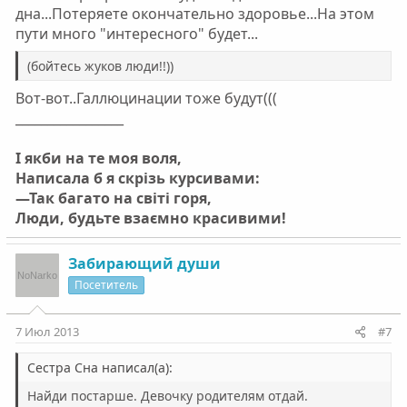
дна...Потеряете окончательно здоровье...На этом
пути много "интересного" будет...
(бойтесь жуков люди!!))
Вот-вот..Галлюцинации тоже будут(((
_________________
І якби на те моя воля,
Написала б я скрізь курсивами:
—Так багато на світі горя,
Люди, будьте взаємно красивими!
Забирающий души
Посетитель
7 Июл 2013
#7
Сестра Сна написал(а):
Найди постарше. Девочку родителям отдай.