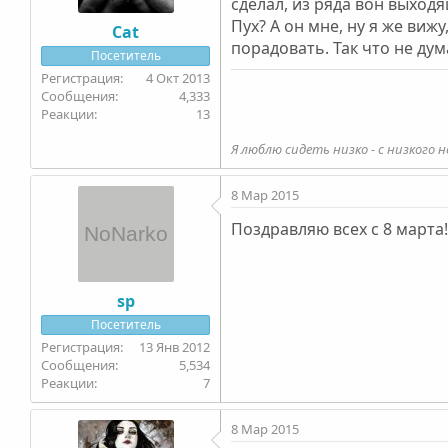
сделал, из ряда вон выход
Пух? А он мне, ну я же ви
Cat
порадовать. Так что не ду
Посетитель
4 Окт 2013
4,333
13
Я люблю сидеть низко - с низкого н
8 Мар 2015
Поздравляю всех с 8 марта
sp
Посетитель
13 Янв 2012
5,534
7
8 Мар 2015