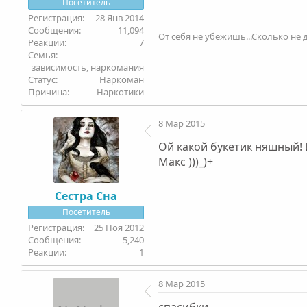
Посетитель
28 Янв 2014
11,094
От себя не убежишь...Сколько не д
7
Семья
зависимость, наркомания
Статус
Наркоман
Причина
Наркотики
8 Мар 2015
Ой какой букетик няшный!
Макс )))_)+
Сестра Сна
Посетитель
25 Ноя 2012
5,240
1
8 Мар 2015
спасибки