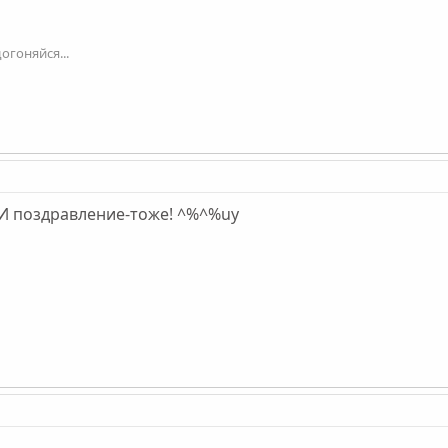
огоняйся...
 И поздравление-тоже! ^%^%uy