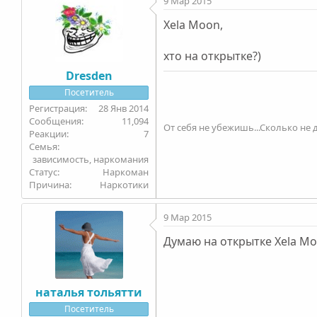
9 Мар 2015
Xela Moon,
хто на открытке?)
Dresden
Посетитель
28 Янв 2014
11,094
От себя не убежишь...Сколько не д
7
Семья
зависимость, наркомания
Статус
Наркоман
Причина
Наркотики
9 Мар 2015
Думаю на открытке Xela M
наталья тольятти
Посетитель