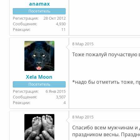
anamax
Посетитель
28 Окт 2012
4,930
11
8 Мар 2015
Тоже пожалуй поучаствую в
Xela Moon
*надо бы отметить тоже, п
Посетитель
6 Янв 2015
3,507
4
8 Мар 2015
Спасибо всем мужчинам и д
праздником весны. Праздно