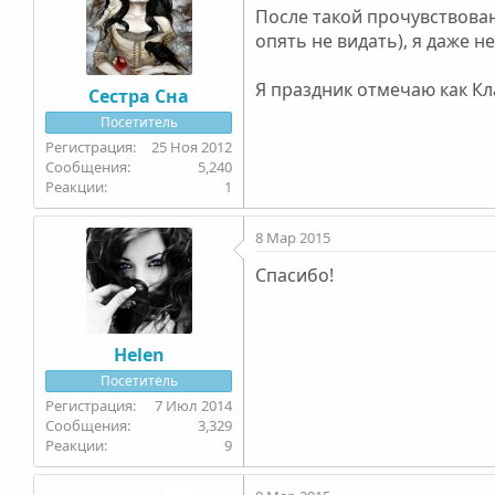
После такой прочувствован
опять не видать), я даже н
Я праздник отмечаю как Кл
Сестра Сна
Посетитель
25 Ноя 2012
5,240
1
8 Мар 2015
Спасибо!
Helen
Посетитель
7 Июл 2014
3,329
9