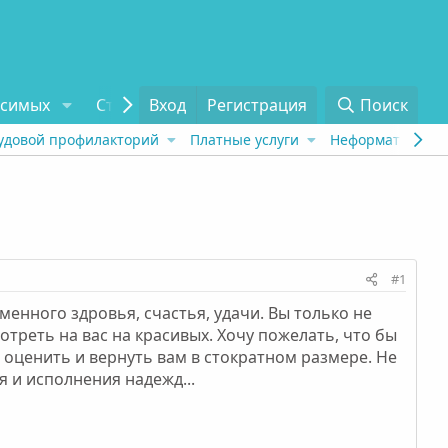
исимых
Статьи
Вход
Отзывы
Регистрация
О проекте
Поиск
Tel
удовой профилакторий
Платные услуги
Неформат
Рех
#1
енного здровья, счастья, удачи. Вы только не
отреть на вас на красивых. Хочу пожелать, что бы
т оценить и вернуть вам в стократном размере. Не
 и исполнения надежд...