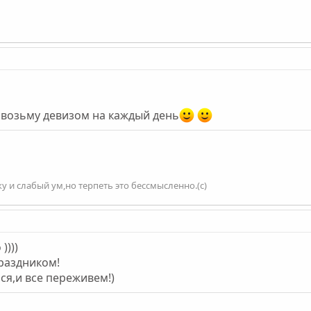
возьму девизом на каждый день
и слабый ум,но терпеть это бессмысленно.(с)
))))
праздником!
ся,и все переживем!)