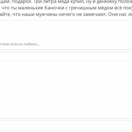
ящий, подарок. Три литра мёда купил, ну и денюжку поло
жу, что ты маленькие баночки с гречишным мёдом всё по
майте, что наши мужчины ничего не замечают. Они нас л
е так опасно падать...
!