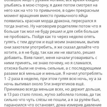
улыбаясь в мою сторну, я даже потом смотрел на
него как на что то привычное, в один прекрасным
момент вращения вместо привычного яйца
появилась красная морда дракона, пересрался я
тогда знатно. Ну наговорив родителям потом что я
больше так мол не буду решил и для себя больше
не пробовать. Пойдя как то через неделю опять
гулять с тем другом и ещё моим знакомым, выпив
они захотели употребить, я же сказал делайте что
хотите, а я не буду, так как им не хватало, решил
добавить. Взяв пакет, меня начали уговаривать с
ними принять, не знаю почему, но я сламался,
отхожа были не очень сильные, а с последующими
разами всё меньше и меньше. Я начел употреблять
1 -2 раза в неделю, при этом гуляя всю ночь, ну а за
ночь выпивал около 5ти энергетиков ещё.
Принимаю всегда меньше всех, но держит дольше,
в 13 раз стало плохо, жутко заболела голова, да так
сильно что чуть слёзы не пошли, а я за рулём был,
параноился что остановят, дома измерив давление