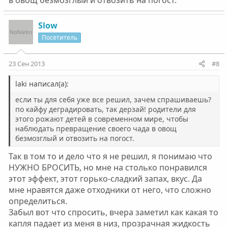
в овощ безмозглый и отвозить на погост.
алко написал(а):
С твоим то здоровьем тебе бы бифидок пить
Slow
Нажмите для раскрытия...
братан, а не разную химию! Я бы на твоём месте в
Посетитель
твои годы на протеинчик бы поднажал,вес бы хоть
в норму привёл,посля завёл бы себе 3-5 подружек
молодых да водил бы их домой по очереди когда
23 Сен 2013
#8
родители на даче,гораздо больше бы кайфа
получил,и не тошнило бы поутрам,..а ты нариков
laki написал(а):
Нажмите для раскрытия...
домой водиш...задумайся...баб води!
если ты для себя уже все решил, зачем спрашиваешь?
Ну так если и так всё плохо, надо ли пытаться. Вес
по кайфу деградировать, так дерзай! родители для
поднять не мог как раньше, так и сейчас.
этого рожают детей в современном мире, чтобы
Не нужны мне эти подружки продажные, а эти
наблюдать превращение своего чада в овощ
"нарики" стали для меня друзьями, только с ними я
безмозглый и отвозить на погост.
чувствую спокойствие, радость в общении, да и
девушки в этой компании из меня и ещё 4х человек
Так в том то и дело что я не решил, я понимаю что
есть. Но только смотрю на них и чувствую всю гниль
НУЖНО БРОСИТЬ, но мне на столько понравился
которая исходит из них
этот эффект, этот горько-сладкий запах, вкус. Да
мне нравятся даже отходники от него, что сложно
определиться.
Забыл вот что спросить, вчера заметил как какая то
капля падает из меня в низ, прозрачная жидкость