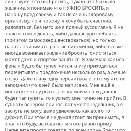
лишь хуже, что бы бросить, нужно что бы было
желание, я понимаю что НУЖНО БРОСИТЬ, я
наношу вред своему и так не очень здоровому
организму, но я не хочу, я хочу быть счастлив,
радоваться. Без него же я полный кусок гавна. Я не
знаю что мне делать, либо дальше уротреблять
(при этом самосовершенствоваться), но только
начать принимать разные витаминки, либо всё же
иногда возникает желание бросить, очиститься,
может даже и спортом заняться. Я замечаю как без
фена я будто бы тупее, читая книгу приходиться
перечитывать предложения несколько раз, а лучше
в слух. Даже главу одну перечитываю потому что не
запомнил что в ней было написано. Мне ещё в
институте жопу рвать, а если мой мозг и дальше
будет так тупить, то к успеху мне точно не прийти. В
субботу вечером принял, вот уже понедельник, а я
заснуть не могу, даже удивляюсь как долго то
держит. При этом я не думал стоит ли принимать, я
знал что буду, выхода нет и я всё равно приму.
Напишите просто советов, по всему тому бреду что