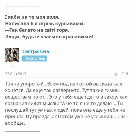
_________________
І якби на те моя воля,
Написала б я скрізь курсивами:
—Так багато на світі горя,
Люди, будьте взаємно красивими!
Сестра Сна
Посетитель
23 Сен 2013
#18
Точно упоротый.. Всем под наркотой высказаться
хочется. Да еще так развернуто. Тут такие гимны
веществам поют... Это у тебя еще где-то в закоулках
сознания сидит мысль: "А че-то я не то делаю".. Ты
послушай тут умных людей, пока она еще у тебя не
прошла! Ну правда, а? Потом уже не услышишь нас
вообще.
_________________