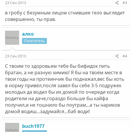
23 Сен 2013
#3
в гробу с безумным лицом сгнившее тело выглядит
совершенно, ты прав.
алко
Посетитель
23 Сен 2013
#4
С твоим то здоровьем тебе бы бифидок пить
братан, а не разную химию! Я бы на твоём месте в
твои годы на протеинчик бы поднажал,вес бы хоть
в норму привёл,посля завёл бы себе 3-5 подружек
молодых да водил бы их домой по очереди когда
родители на даче,гораздо больше бы кайфа
получил,и не тошнило бы поутрам,..а ты нариков
домой водиш...задумайся...баб води!
buch1977