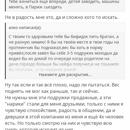
Тебе жениться еще впереди, детей заводить, машины
менять, в Париж сьездить
Не в радость мне это, да и сложно кого то искать.
алко написал(а):
С твоим то здоровьем тебе бы бифидок пить братан, а
не разную химию! Я бы на твоём месте в твои годы на
протеинчик бы поднажал,вес бы хоть в норму
привёл,посля завёл бы себе 3-5 подружек молодых да
водил бы их домой по очереди когда родители на
даче,гораздо больше бы кайфа получил,и не тошнило
бы поутрам,..а ты нариков домой
Нажмите для раскрытия...
водиш...задумайся...баб води!
Ну так если и так всё плохо, надо ли пытаться. Вес
поднять не мог как раньше, так и сейчас.
Не нужны мне эти подружки продажные, а эти
"нарики" стали для меня друзьями, только с ними я
чувствую спокойствие, радость в общении, да и
девушки в этой компании из меня и ещё 4х человек
есть. Но только смотрю на них и чувствую всю
гниль которая исходит из них