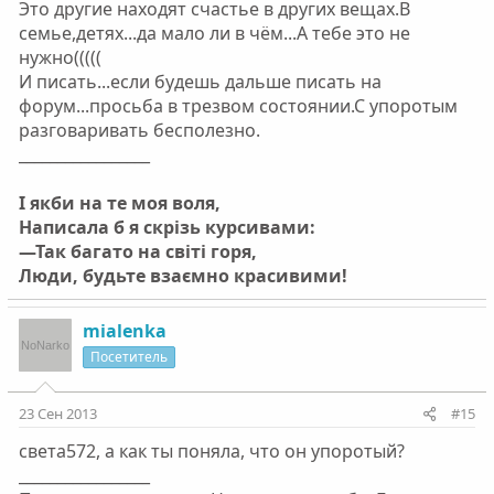
всему тому бреду что я написал, и писать ли мне
Это другие находят счастье в других вещах.В
дальше?
семье,детях...да мало ли в чём...А тебе это не
нужно(((((
И писать...если будешь дальше писать на
форум...просьба в трезвом состоянии.С упоротым
разговаривать бесполезно.
_________________
І якби на те моя воля,
Написала б я скрізь курсивами:
—Так багато на світі горя,
Люди, будьте взаємно красивими!
mialenka
Посетитель
23 Сен 2013
#15
света572, а как ты поняла, что он упоротый?
_________________