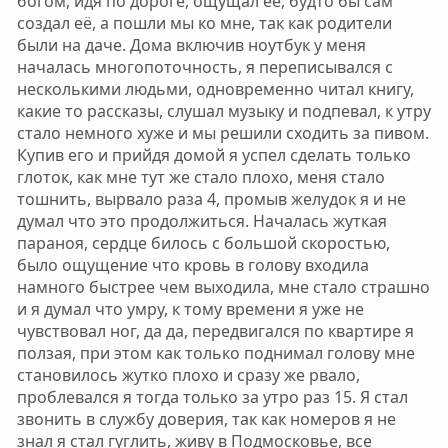
богом, идя по дороге, ощущал её, будто бы сам
создал её, а пошли мы ко мне, так как родители
были на даче. Дома включив ноутбук у меня
началась многопоточность, я переписывался с
несколькими людьми, одновременно читал книгу,
какие то рассказы, слушал музыку и подпевал, к утру
стало немного хуже и мы решили сходить за пивом.
Купив его и прийдя домой я успел сделать только
глоток, как мне тут же стало плохо, меня стало
тошнить, вырвало раза 4, промыв желудок я и не
думал что это продолжиться. Началась жуткая
параноя, сердце билось с большой скоростью,
было ощущение что кровь в голову входила
намного быстрее чем выходила, мне стало страшно
и я думал что умру, к тому времени я уже не
чувствовал ног, да да, передвигался по квартире я
ползая, при этом как только поднимал голову мне
становилось жутко плохо и сразу же рвало,
проблевался я тогда только за утро раз 15. Я стал
звонить в службу доверия, так как номеров я не
знал я стал гуглить, живу в Подмосковье, все