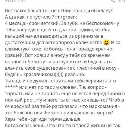
23 Сен 2013
#13
Вот наколбасил-то...не отбил пальцы об клаву?
А ща как, попустило ? :mrgreen:
4 месяца - срок детский. За зубы не беспокойся - у
тебя впереди ещё есть два-три годика, чтобы
кальций начал выводиться из организма в
достаточном для остеопороза количестве
И за
слизистую тоже не боись - она гораздо крепче
хрящей. Вот хрящи в носу у тебя со временем
вполне себе могут и разрушиться и будешь ты
влачить своё существование с пластиной в носу -
будешь красавчиком))))))) реально.
Ты ещё и не думал - стоить ли тебе херачить это
***** или нет по твоим словам. Т.е. вопрос -
торчать или не торчать ещё не встал перед тобой в
полный рост. Ну и чего ты от нас хочешь-то? Чтоб в
очередной раз тебе рассказали, что наркомания -
это болезнь неизбежно приводящая к смерти?
Хера тебе - ;gr иди торчи дальше.
Когда осознаешь, что что-то в твоей жизни не так -