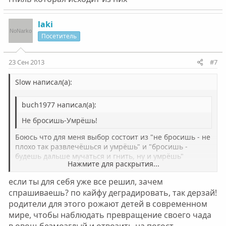
laki
Посетитель
23 Сен 2013
#7
Slow написал(а):
buch1977 написал(а):
Не бросишь-Умрёшь!
Боюсь что для меня выбор состоит из "не бросишь - не
плохо так развлечёшься и умрёшь" и "бросишь -
будешь дальше мучаться и гнить, ну и умрёшь"
Нажмите для раскрытия...
buch1977 написал(а):
если ты для себя уже все решил, зачем
Нажмите для раскрытия...
Тебе жениться еще впереди, детей заводить,
спрашиваешь? по кайфу деградировать, так дерзай!
машины менять, в Париж сьездить
родители для этого рожают детей в современном
мире, чтобы наблюдать превращение своего чада
Не в радость мне это, да и сложно кого то искать.