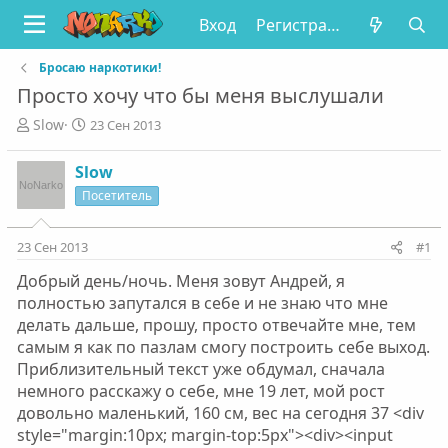
Вход
Регистрация
Бросаю наркотики!
Просто хочу что бы меня выслушали
А
Д
Slow
23 Сен 2013
в
а
т
т
Slow
о
а
Посетитель
р
н
т
а
е
ч
23 Сен 2013
#1
м
а
ы
л
Добрый день/ночь. Меня зовут Андрей, я
а
полностью запутался в себе и не знаю что мне
делать дальше, прошу, просто отвечайте мне, тем
самым я как по пазлам смогу построить себе выход.
Приблизительный текст уже обдумал, сначала
немного расскажу о себе, мне 19 лет, мой рост
довольно маленький, 160 см, вес на сегодня 37 <div
style="margin:10px; margin-top:5px"><div><input