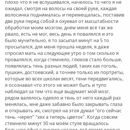
плохо что я не вслушивался, начелось то чего я не
ожидал, смотря на волосы на своей руке, каждая
волосинка поднималась и перемещалась, поставив
две руки перед собой я охуевал от масштабности
обработки моим мозгом, днём меня всё так же
рвало, есть не мог, весь день я повалялся и это
было мучительно, я то засыпал минут на 5 то
просыпался, для меня прошла неделя, я даже
спросил мать на следующее утро о том сколько я
провалялся, когда стемнело, глюков стало больше,
появлялась тень разных людей, таких как гоголь,
пушкин, достоевский, а точнее только их портреты,
которые во всех школах весят, тени передвигались,
я осознавал что этого не может быть и тупо
наблюдал за тем что ещё выдумает мой мозг,
рядом валялось одеяло и тень от него каждый раз
менялась, мне даже забавно было закрывать глаза
и открывать их, смотрел на этоя думал "ого сейчас
тень -череп" "хех а теперь цветок". Когда совсем
стемнело минут 30 на моём стуле вращалось
большое яйцо с руками ногами, всё время ехидно