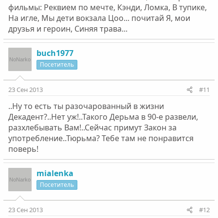
фильмы: Реквием по мечте, Кэнди, Ломка, В тупике,
На игле, Мы дети вокзала Цоо... почитай Я, мои
друзья и героин, Синяя трава...
buch1977
Посетитель
23 Сен 2013
#11
..Ну то есть ты разочарованный в жизни
Декадент?..Нет уж!..Такого Дерьма в 90-е развели,
разхлебывать Вам!..Сейчас примут Закон за
употребление..Тюрьма? Тебе там не понравится
поверь!
mialenka
Посетитель
23 Сен 2013
#12