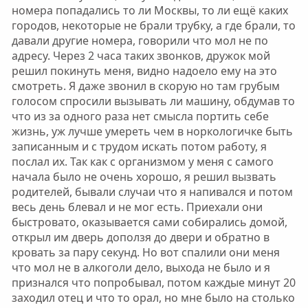
номера попадались то ли Москвы, то ли ещё каких
городов, некоторые не брали трубку, а где брали, то
давали другие номера, говорили что мол не по
адресу. Через 2 часа таких звонков, дружок мой
решил покинуть меня, видно надоело ему на это
смотреть. Я даже звонил в скорую но там грубым
голосом спросили вызывать ли машину, обдумав то
что из за одного раза нет смысла портить себе
жизнь, уж лучше умереть чем в норкологичке быть
записанным и с трудом искать потом работу, я
послал их. Так как с организмом у меня с самого
начала было не очень хорошо, я решил вызвать
родителей, бывали случаи что я напивался и потом
весь день блевал и не мог есть. Приехали они
быстровато, оказывается сами собирались домой,
открыл им дверь доползя до двери и обратно в
кровать за пару секунд. Но вот спалили они меня
что мол не в алкоголи дело, выхода не было и я
признался что попробывал, потом каждые минут 20
заходил отец и что то орал, но мне было на столько