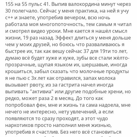
155 на 55 пульс 41. Выпив валокордина минут через
30 полегчало. Сейчас у меня практика, на ней я учу
с++ и знаете, употребив вечером, всю ночь
работала моя многопоточность, тем самым я читал
и смотрел видео уроки. Мне кается я нашёл смысл
жизни, 19 раз назад. Эффект длиться у меня дольше
чем у моих друзей, но боюсь что разваливаюсь я
быстрее их, так как вешу сейчас 37 для 19ти то лет,
думаю всё будет хуже и хуже, зубы все стали жёлто-
прозрачные, щупая языком их, шершавые, иногда
крошиться, забыл сказать что молочные продукты
я не пью с 3х лет как отравился, запах молока
вызывает рвоту, из за гастрита начел иногда
выпивать "активиа" или другие подобные хрени, но
редко, может раза 2 в месяц. До того как
попробовал фен, мне и жизнь та сама надоела, мне
нечего не интересно, нету увлечений, а если
появляются то сразу проходят, а этот чудо
наркотиков просто наполнил меня жизнью,
употребив я счастлив. Без него всё становиться