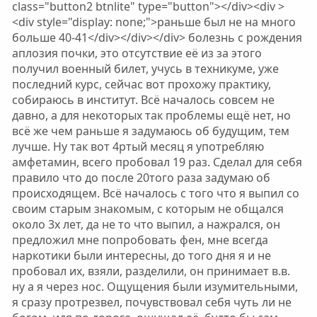
class="button2 btnlite" type="button"></div><div >
<div style="display: none;">раньше был не на много
больше 40-41</div></div></div> болезнь с рождения
аплозия почки, это отсутствие её из за этого
получил военный билет, учусь в техникуме, уже
последний курс, сейчас вот прохожу практику,
собираюсь в институт. Всё началось совсем не
давно, а для некоторых так проблемы ещё нет, но
всё же чем раньше я задумаюсь об будущим, тем
лучше. Ну так вот 4ртый месяц я употребляю
амфетамин, всего пробовал 19 раз. Сделал для себя
правило что до после 20того раза задумаю об
происходящем. Всё началось с того что я выпил со
своим старым знакомым, с которым не общался
около 3х лет, да не то что выпил, а нажрался, он
предложил мне попробовать фен, мне всегда
наркотики были интересны, до того дня я и не
пробовал их, взяли, разделили, он принимает в.в.
ну а я через нос. Ощущения были изумительными,
я сразу протрезвел, почувствовал себя чуть ли не