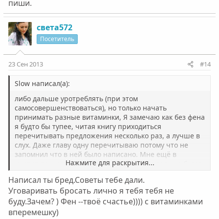
пиши.
света572
Посетитель
23 Сен 2013
#14
Slow написал(а):
либо дальше уротреблять (при этом
самосовершенствоваться), но только начать
принимать разные витаминки, Я замечаю как без фена
я будто бы тупее, читая книгу приходиться
перечитывать предложения несколько раз, а лучше в
слух. Даже главу одну перечитываю потому что не
запомнил что в ней было написано. Мне ещё в
Нажмите для раскрытия...
институте жопу рвать, а если мой мозг и дальше будет
так тупить, то к успеху мне точно не прийти. В субботу
Написал ты бред.Советы тебе дали.
вечером принял, вот уже понедельник, а я заснуть не
Уговаривать бросать лично я тебя тебя не
могу, даже удивляюсь как долго то держит. При этом я
буду.Зачем? ) Фен --твоё счастье)))) с витаминками
не думал стоит ли принимать, я знал что буду, выхода
нет и я всё равно приму. Напишите просто советов, по
вперемешку)