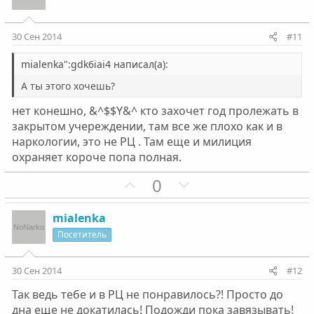
о
и
о
а
с
т
с
т
и
и
30 Сен 2014
#11
в
в
н
н
mialenka":gdk6iai4 написал(а):
ы
ы
А ты этого хочешь?
й
й
нет конешно, &^$$Y&^ кто захочет год пролежать в
г
г
закрытом учереждении, там все же плохо как и в
о
о
наркологии, это не РЦ . Там еще и милиция
л
л
охраняет короче попа полная.
о
о
П
Н
0
с
с
о
е
з
г
mialenka
и
а
Посетитель
т
т
и
и
30 Сен 2014
#12
в
в
Так ведь тебе и в РЦ не понравилось?! Просто до
н
н
дна еще не докатилась! Подожди пока завязывать!