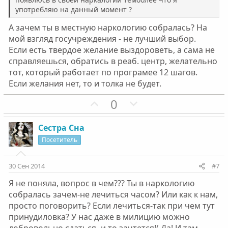
й
й
употребляю на данный момент ?
г
г
о
о
А зачем ты в местную наркологию собралась? На
л
л
мой взгляд госучреждения - не лучший выбор.
о
о
Если есть твердое желание выздороветь, а сама не
с
с
справляешься, обратись в реаб. центр, желательно
тот, который работает по програмее 12 шагов.
Если желания нет, то и толка не будет.
П
Н
0
о
е
з
г
Сестра Сна
и
а
Посетитель
т
т
и
и
30 Сен 2014
#7
в
в
Я не поняла, вопрос в чем??? Ты в наркологию
н
н
собралась зачем-не лечиться часом? Или как к нам,
ы
ы
просто поговорить? Если лечиться-так при чем тут
й
й
принудиловка? У нас даже в милицию можно
г
г