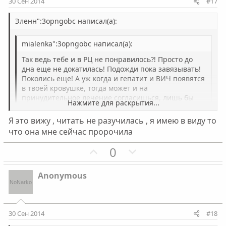
30 Сен 2014
#17
в
в
н
н
Эленн":3opngobc написал(а):
ы
ы
mialenka":3opngobc написал(а):
й
й
г
г
Так ведь тебе и в РЦ не понравилось?! Просто до
о
о
дна еще не докатилась! Подожди пока завязывать!
Поколись еще! А уж когда и гепатит и ВИЧ появятся
л
л
в твоей кровушке, тогда может и на
о
о
принудительное лечение согласишься, лишь бы
Нажмите для раскрытия...
с
с
крыша над головой была. А? Как тебе такая
перспектива?
Я это вижу , читать не разучилась , я имею в виду то
Нажмите для раскрытия...
что она мне сейчас пророчила
Девушка, тут у всех история не "айс", и у тебя в том
П
Н
0
числе. С хорошими историями сюда не приходят...
о
е
&&nunu
з
г
Anonymous
и
а
т
т
и
и
30 Сен 2014
#18
в
в