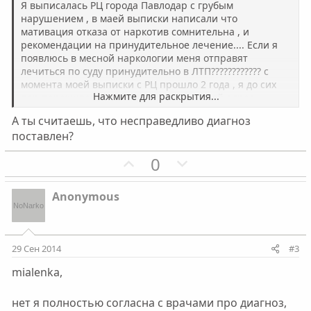
Я выписалась РЦ города Павлодар с грубым
нарушением , в маей выписки написали что
мативация отказа от наркотив сомнительна , и
рекомендации на принудительное лечение.... Если я
появлюсь в месной наркологии меня отправят
лечиться по суду принудительно в ЛТП???????????? с
момента моей выписки с РЦ прошло 2 года , я до сих
Нажмите для раскрытия...
пор переживаю, от неизвесности тот мой адрес
изменился что указан в больничном деле, а я знаю что
А ты считаешь, что несправедливо диагноз
по мойму такие выписки сообщают учасковому, тогда
поставлен?
когда я вернулась домой с РЦ я сразу сменила адрес
думаю по этой причине не нашли меня тогда...могут
П
Н
0
меня туда пожить в ЛТП принудительно если я
о
е
появлюсь в своей наркалогии темболее что я
употребляю на данный момент ? если да то по каккой
з
г
Anonymous
причине? скажите пожалуста кто как думает????
и
а
@#$%^H ЗАРАНЕЕ СПАСИБО %$r#
т
т
и
и
29 Сен 2014
#3
в
в
mialenka,
н
н
ы
ы
нет я полностью согласна с врачами про диагноз,