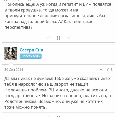
ы
ы
Поколись еще! А уж когда и гепатит и ВИЧ появятся
й
й
в твоей кровушке, тогда может и на
г
г
принудительное лечение согласишься, лишь бы
о
о
крыша над головой была. А? Как тебе такая
л
л
перспектива?
о
о
П
Н
0
с
с
о
е
з
г
Сестра Сна
и
а
Посетитель
т
т
и
и
30 Сен 2014
#13
в
в
Да мы никак не думаем! Тебе же уже сказали: никто
н
н
тебя в наркологию за шиворот не тащит!
ы
ы
Не хочешь проблем- РЦ много, далеко не все они
й
й
государственные. Но за них, конечно, платить надо.
г
г
Родственникам. Возможно, они уже не хотят-их
о
о
тоже можно понять.
л
л