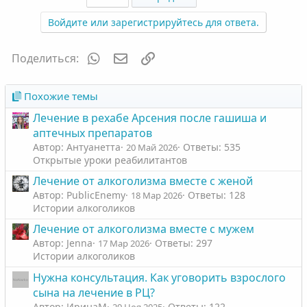
з
г
л
л
и
а
Войдите или зарегистрируйтесь для ответа.
о
о
т
т
с
с
и
и
WhatsApp
Электронная почта
Ссылка
Поделиться:
в
в
н
н
ы
ы
Похожие темы
й
й
Лечение в рехабе Арсения после гашиша и
г
г
аптечных препаратов
о
о
Автор: Антуанетта
Ответы: 535
20 Май 2026
л
л
Открытые уроки реабилитантов
о
о
Лечение от алкоголизма вместе с женой
с
с
Автор: PublicEnemy
Ответы: 128
18 Мар 2026
Истории алкоголиков
Лечение от алкоголизма вместе с мужем
Автор: Jenna
Ответы: 297
17 Мар 2026
Истории алкоголиков
Нужна консультация. Как уговорить взрослого
сына на лечение в РЦ?
Автор: ИринаМ
Ответы: 122
29 Ноя 2025