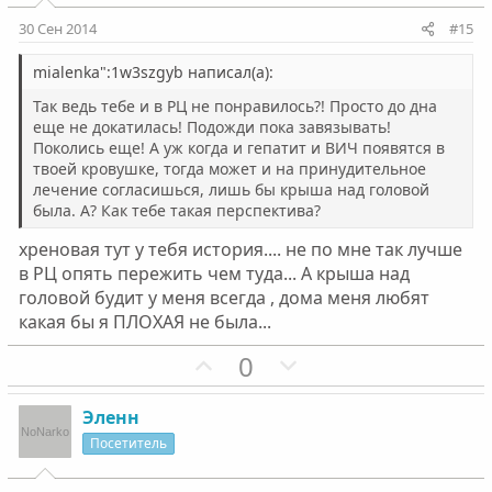
и
и
30 Сен 2014
#15
в
в
н
н
mialenka":1w3szgyb написал(а):
ы
ы
Так ведь тебе и в РЦ не понравилось?! Просто до дна
й
й
еще не докатилась! Подожди пока завязывать!
Поколись еще! А уж когда и гепатит и ВИЧ появятся в
г
г
твоей кровушке, тогда может и на принудительное
о
о
лечение согласишься, лишь бы крыша над головой
л
л
была. А? Как тебе такая перспектива?
о
о
хреновая тут у тебя история.... не по мне так лучше
с
с
в РЦ опять пережить чем туда... А крыша над
головой будит у меня всегда , дома меня любят
какая бы я ПЛОХАЯ не была...
П
Н
0
о
е
з
г
Эленн
и
а
Посетитель
т
т