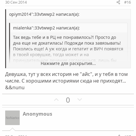
и
и
30 Сен 2014
#16
в
в
н
н
opiym2014":33vtwwp2 написал(а):
ы
ы
mialenka":33vtwwp2 написал(а):
й
й
г
г
Так ведь тебе и в РЦ не понравилось?! Просто до
о
о
дна еще не докатилась! Подожди пока завязывать!
Поколись еще! А уж когда и гепатит и ВИЧ появятся
л
л
в твоей кровушке, тогда может и на
о
о
принудительное лечение согласишься, лишь бы
Нажмите для раскрытия...
с
с
крыша над головой была. А? Как тебе такая
перспектива?
Девушка, тут у всех история не "айс", и у тебя в том
Нажмите для раскрытия...
числе. С хорошими историями сюда не приходят...
хреновая тут у тебя история.... не по мне так лучше в
&&nunu
РЦ опять пережить чем туда... А крыша над головой
будит у меня всегда , дома меня любят какая бы я
П
Н
0
ПЛОХАЯ не была...
о
е
з
г
Anonymous
и
а
т
т
и
и