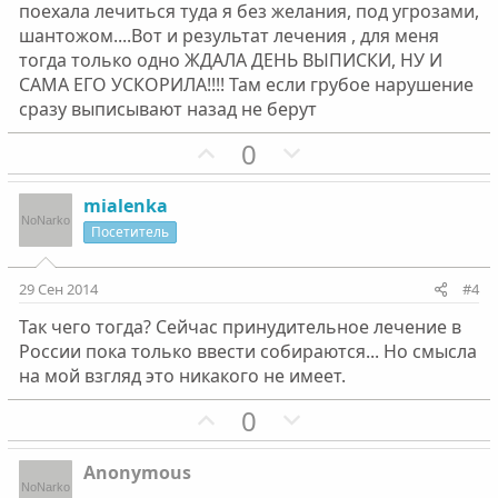
й
й
поехала лечиться туда я без желания, под угрозами,
г
г
шантожом....Вот и результат лечения , для меня
о
о
тогда только одно ЖДАЛА ДЕНЬ ВЫПИСКИ, НУ И
л
л
САМА ЕГО УСКОРИЛА!!!! Там если грубое нарушение
о
о
сразу выписывают назад не берут
с
с
П
Н
0
о
е
з
г
mialenka
и
а
Посетитель
т
т
и
и
29 Сен 2014
#4
в
в
Так чего тогда? Сейчас принудительное лечение в
н
н
России пока только ввести собираются... Но смысла
ы
ы
на мой взгляд это никакого не имеет.
й
й
г
П
г
Н
0
о
о
о
е
л
з
л
г
Anonymous