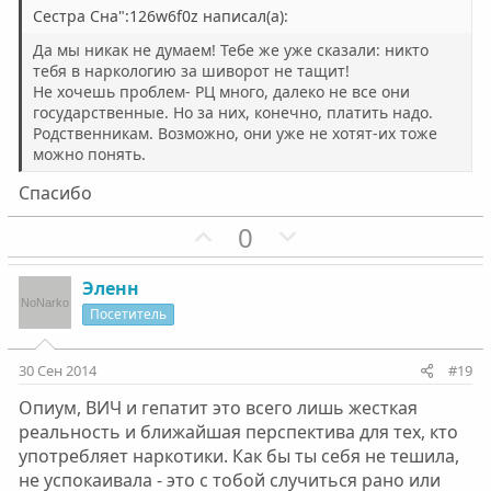
н
н
Сестра Сна":126w6f0z написал(а):
ы
ы
Да мы никак не думаем! Тебе же уже сказали: никто
й
й
тебя в наркологию за шиворот не тащит!
Не хочешь проблем- РЦ много, далеко не все они
г
г
государственные. Но за них, конечно, платить надо.
о
о
Родственникам. Возможно, они уже не хотят-их тоже
л
л
можно понять.
о
о
Спасибо
с
с
П
Н
0
о
е
з
г
Эленн
и
а
Посетитель
т
т
и
и
30 Сен 2014
#19
в
в
Опиум, ВИЧ и гепатит это всего лишь жесткая
н
н
реальность и ближайшая перспектива для тех, кто
ы
ы
употребляет наркотики. Как бы ты себя не тешила,
й
й
не успокаивала - это с тобой случиться рано или