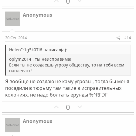
П
Н
0
о
о
о
е
с
с
з
г
Anonymous
и
а
т
т
и
и
30 Сен 2014
#14
в
в
н
н
Helen":1g5k07l6 написал(а):
ы
ы
opiym2014 , ты неисправима!
й
й
Если ты не создаешь угрозу обществу, то на тебя всем
наплевать!
г
г
о
о
Я вообще не создаю не каму угрозы , тогда бы меня
л
л
посадили в тюрьму там такие в исправительных
о
о
колониях. не надо болтать ерунды %^RFDF
с
с
П
Н
0
о
е
з
г
Anonymous
и
а
т
т