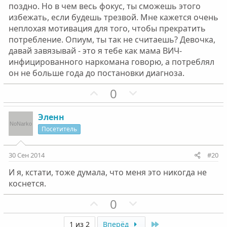
г
г
поздно. Но в чем весь фокус, ты сможешь этого
о
о
избежать, если будешь трезвой. Мне кажется очень
л
л
неплохая мотивация для того, чтобы прекратить
о
о
потребление. Опиум, ты так не считаешь? Девочка,
с
с
давай завязывай - это я тебе как мама ВИЧ-
инфицированного наркомана говорю, а потреблял
он не больше года до постановки диагноза.
П
Н
0
о
е
з
г
Эленн
и
а
Посетитель
т
т
и
и
30 Сен 2014
#20
в
в
И я, кстати, тоже думала, что меня это никогда не
н
н
коснется.
ы
ы
й
й
П
Н
0
г
г
о
е
о
о
Last
1 из 2
Вперёд