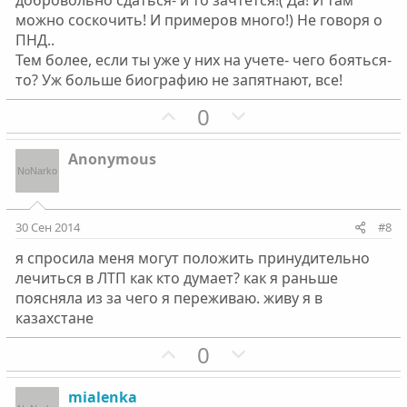
добровольно сдаться- и то зачтется!( Да! И там
о
о
можно соскочить! И примеров много!) Не говоря о
л
л
ПНД..
о
о
Тем более, если ты уже у них на учете- чего бояться-
с
с
то? Уж больше биографию не запятнают, все!
П
Н
0
о
е
з
г
Anonymous
и
а
т
т
и
и
30 Сен 2014
#8
в
в
я спросила меня могут положить принудительно
н
н
лечиться в ЛТП как кто думает? как я раньше
ы
ы
поясняла из за чего я переживаю. живу я в
й
й
казахстане
г
г
П
Н
0
о
о
о
е
л
л
з
г
о
о
mialenka