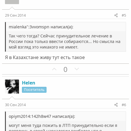
о
и
о
а
с
т
с
т
и
и
29 Сен 2014
#5
в
в
н
н
mialenka":3vvomspn написал(а):
ы
ы
Так чего тогда? Сейчас принудительное лечение в
й
й
России пока только ввести собираются... Но смысла на
мой взгляд это никакого не имеет.
г
г
о
о
Я в Казахстане живу тут есть такое
л
л
П
Н
0
о
о
о
е
с
с
з
г
Helen
и
а
Посетитель
т
т
и
и
30 Сен 2014
#6
в
в
н
н
opiym2014:142h8w47 написал(а):
ы
ы
могут меня туда пожить в ЛТП принудительно если я
появлюсь в своей наркалогии темболее что я