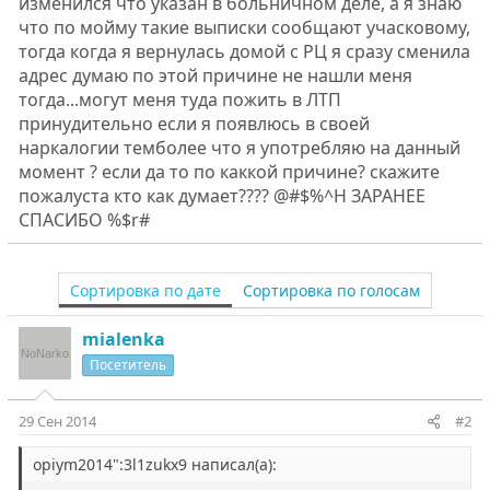
изменился что указан в больничном деле, а я знаю
что по мойму такие выписки сообщают учасковому,
тогда когда я вернулась домой с РЦ я сразу сменила
адрес думаю по этой причине не нашли меня
тогда...могут меня туда пожить в ЛТП
принудительно если я появлюсь в своей
наркалогии темболее что я употребляю на данный
момент ? если да то по каккой причине? скажите
пожалуста кто как думает???? @#$%^H ЗАРАНЕЕ
СПАСИБО %$r#
Сортировка по дате
Сортировка по голосам
mialenka
Посетитель
29 Сен 2014
#2
opiym2014":3l1zukx9 написал(а):