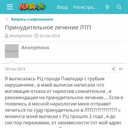
Вход
Регистрация
Вопросы о наркомании
Принудительное лечение ЛТП
А
Д
Anonymous
29 Сен 2014
в
а
т
т
Anonymous
о
а
р
н
т
а
е
ч
29 Сен 2014
#1
м
а
Я выписалась РЦ города Павлодар с грубым
ы
л
а
нарушением , в маей выписки написали что
мативация отказа от наркотив сомнительна , и
рекомендации на принудительное лечение.... Если я
появлюсь в месной наркологии меня отправят
лечиться по суду принудительно в ЛТП???????????? с
момента моей выписки с РЦ прошло 2 года , я до
сих пор переживаю, от неизвесности тот мой адрес