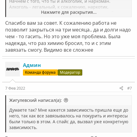
Начнем с того, что ты и алкоголик, и наркоман.
Алкоголь - легальный, к сожалению, наркотик.
Нажмите для раскрытия...
Наркомания - рефлекс, обычный обстановочный
рефлекс. Ты кайфанул первый раз, мозг закрепил
Спасибо вам за совет. К сожалению работа не
приятное чувство и требует ещё, каждый раз, гоняя
позволит закрыться на три месяца.. да и долги надо
тягу. А разум придумывает для тебя причины, твои
чем - то гасить. Но это уже моя проблема. Была
психозащиты, для чего ты как бы это делаешь. Рефлекс
гасится за 90 дней в полной изоляции с трезвым
надежда, что раз химию бросил, то и с этим
родственником, гормоны приходят в норму за 2
завязать смогу. Видимо все сложнее
месяца. Сейчас ты - кукла во власти рефлекса, с
полным отсутствием самокритики, т.е. в анозогнозии.
Админ
Мой совет - лечиться от всех зависимостей,
полностью, и жить в трезвости, без тяг, не терпеть и
Команда форума
Модератор
не переходить с вещества на вещество.
Начни читать статьи и поговори с мамой, ты не
7 Фев 2022
виноват, что ты наркоман. И она не виновата. Тебе
#7
просто не повезло, парень.
Жигулевский написал(а):
Думаете так? Мне кажется зависимость пришла еще до
него, так как все завязывалось на покурить и интересы
были только в этом. А спайс да, вызвал уже конкретную
зависимость.