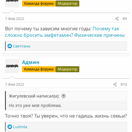
ц
Команда форума
Модератор
и
и
:
7 Фев 2022
#9
Вот почему ты зависим многие годы:
Почему так
сложно бросить амфетамин? Физические причины
Р
Светлана
е
а
к
Админ
ц
Команда форума
Модератор
и
и
:
7 Фев 2022
#10
Жигулевский написал(а):
Но это уже моя проблема.
Точно твоя? Ты уверен, что не гадишь жизнь семьи?
Р
Ludmila
е