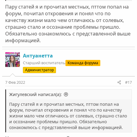
ещё немного поторчать, да и вообще, я пока не в
Пару статей я и прочитал местных, пттом попал на
жо.пе, контролирую ситуацию, я не конченный".
форум, почитал откровения и понял что по
Только дна у наркомании нет. Вернее, есть.
качеству жизни мало чем отличаюсь от солевых,
страшно стало и осознание проблемы пришло.
Обязательно ознакомлюсь с представленной выше
информацией.
Антуанетта
Старший воспитатель
Команда форума
Администратор
7 Фев 2022
#17
Жигулевский написал(а):
Пару статей я и прочитал местных, пттом попал на
форум, почитал откровения и понял что по качеству
жизни мало чем отличаюсь от солевых, страшно стало
и осознание проблемы пришло. Обязательно
ознакомлюсь с представленной выше информацией.