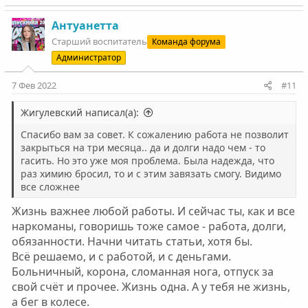
а
к
Антуанетта
ц
Старший воспитатель
Команда форума
и
Администратор
и
:
7 Фев 2022
#11
Жигулевский написал(а):
Спасибо вам за совет. К сожалению работа не позволит
закрыться на три месяца.. да и долги надо чем - то
гасить. Но это уже моя проблема. Была надежда, что
раз химию бросил, то и с этим завязать смогу. Видимо
все сложнее
Жизнь важнее любой работы. И сейчас ты, как и все
наркоманы, говоришь тоже самое - работа, долги,
обязанности. Начни читать статьи, хотя бы.
Всё решаемо, и с работой, и с деньгами.
Больничный, корона, сломанная нога, отпуск за
свой счёт и прочее. Жизнь одна. А у тебя не жизнь,
а бег в колесе.