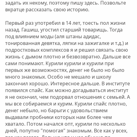
задать их некому, поэтому пишу здесь. Позвольте
вкратце рассказать свою историю.
Первый раз употребил в 14 лет, тоесть пол жизни
назад. Гашиш, угостил старший товарищь. Тогда
под влиянием моды (аля штаны адидас,
тонированная девятка, ляпки на зажигалке и т.д.) и
подростковых комплексов я и решил связать свою
жизнь с дымом плотно и безвозвратно. Дальше все
сами понимают. Курили курили и курили при
первых же возможностях, денег не было но было
много знакомых. Особо не мешало и школу
закончил хорошо. Интересное дальше. В институте
появился спайс. Как можно догадываться институт
я не окончил, чем подорвал отношения с семьей. А
мы все собираемся и курим. Курили спайс плотно,
денег небыло, но барыги с удовольствием
выдавали пробники которых нам более чем
хватало. Потом начался опт, курили по несколько
дней, попутно "помогая" знакомым. Все как у всех,