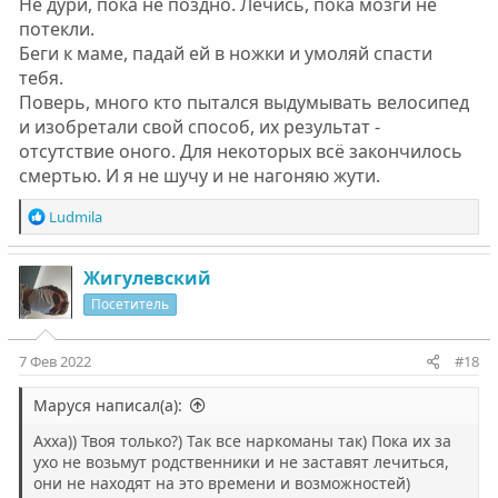
Не дури, пока не поздно. Лечись, пока мозги не
потекли.
Беги к маме, падай ей в ножки и умоляй спасти
тебя.
Поверь, много кто пытался выдумывать велосипед
и изобретали свой способ, их результат -
отсутствие оного. Для некоторых всё закончилось
смертью. И я не шучу и не нагоняю жути.
Р
Ludmila
е
а
к
Жигулевский
ц
Посетитель
и
и
:
7 Фев 2022
#18
Маруся написал(а):
Ахха)) Твоя только?) Так все наркоманы так) Пока их за
ухо не возьмут родственники и не заставят лечиться,
они не находят на это времени и возможностей)