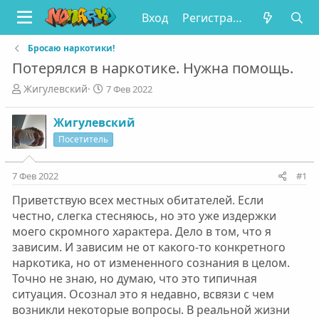
Вход
Регистрация
Бросаю наркотики!
Потерялся в наркотике. Нужна помощь.
А
Д
Жигулевский
7 Фев 2022
в
а
т
т
Жигулевский
о
а
Посетитель
р
н
т
а
е
ч
7 Фев 2022
#1
м
а
ы
л
Приветствую всех местных обитателей. Если
а
честно, слегка стесняюсь, но это уже издержки
моего скромного характера. Дело в том, что я
зависим. И зависим не от какого-то конкретного
наркотика, но от измененного сознания в целом.
Точно не знаю, но думаю, что это типичная
ситуация. Осознал это я недавно, всвязи с чем
возникли некоторые вопросы. В реальной жизни