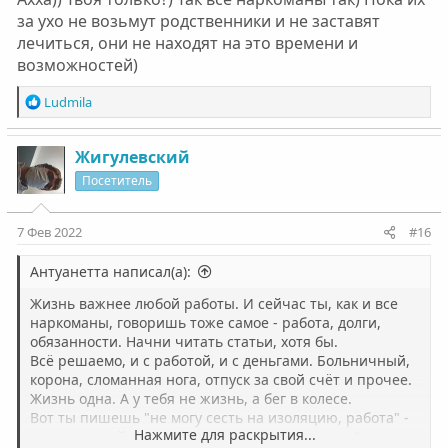
за ухо не возьмут родственники и не заставят
лечиться, они не находят на это времени и
возможностей)
Р
Ludmila
е
а
к
Жигулевский
ц
Посетитель
и
и
:
7 Фев 2022
#16
Антуанетта написал(а):
Жизнь важнее любой работы. И сейчас ты, как и все
наркоманы, говоришь тоже самое - работа, долги,
обязанности. Начни читать статьи, хотя бы.
Всё решаемо, и с работой, и с деньгами. Больничный,
корона, сломанная нога, отпуск за свой счёт и прочее.
Жизнь одна. А у тебя не жизнь, а бег в колесе.
Вот ты пишешь "не могу сесть на изоляцию, работа" -
Нажмите для раскрытия...
а я, здоровый трезвый человек читаю это как "я хочу