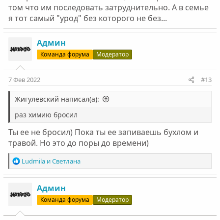
том что им последовать затруднительно. А в семье
я тот самый "урод" без которого не без...
Админ
Команда форума
Модератор
7 Фев 2022
#13
Жигулевский написал(а):
раз химию бросил
Ты ее не бросил) Пока ты ее запиваешь бухлом и
травой. Но это до поры до времени)
Р
Ludmila
и
Светлана
е
а
к
Админ
ц
Команда форума
Модератор
и
и