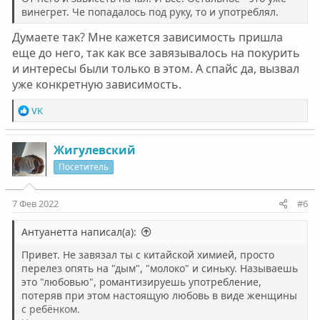
винегрет. Че попадалось под руку, то и употреблял.
Думаете так? Мне кажется зависимость пришла
еще до него, так как все завязывалось на покурить
и интересы были только в этом. А спайс да, вызвал
уже конкретную зависимость.
Р
VK
е
а
к
Жигулевский
ц
Посетитель
и
и
:
7 Фев 2022
#6
Антуанетта написал(а):
Привет. Не завязал ты с китайской химией, просто
перелез опять на "дым", "молоко" и синьку. Называешь
это "любовью", романтизируешь употребление,
потеряв при этом настоящую любовь в виде женщины
с ребёнком.