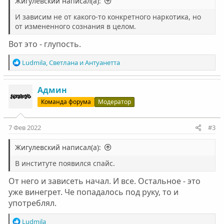
Жигулевский написал(а):
И зависим не от какого-то конкретного наркотика, но
от измененного сознания в целом.
Вот это - глупость.
Р
Ludmila
,
Светлана
и
Антуанетта
е
а
к
Админ
ц
Команда форума
Модератор
и
и
:
7 Фев 2022
#3
Жигулевский написал(а):
В институте появился спайс.
От него и зависеть начал. И все. Остальное - это
уже винегрет. Че попадалось под руку, то и
употреблял.
Р
Ludmila