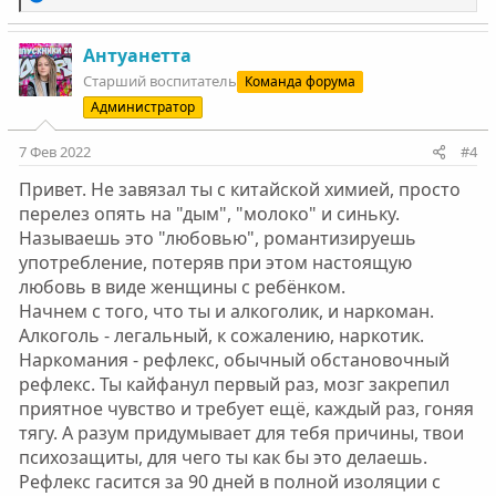
е
а
к
Антуанетта
ц
Старший воспитатель
Команда форума
и
Администратор
и
:
7 Фев 2022
#4
Привет. Не завязал ты с китайской химией, просто
перелез опять на "дым", "молоко" и синьку.
Называешь это "любовью", романтизируешь
употребление, потеряв при этом настоящую
любовь в виде женщины с ребёнком.
Начнем с того, что ты и алкоголик, и наркоман.
Алкоголь - легальный, к сожалению, наркотик.
Наркомания - рефлекс, обычный обстановочный
рефлекс. Ты кайфанул первый раз, мозг закрепил
приятное чувство и требует ещё, каждый раз, гоняя
тягу. А разум придумывает для тебя причины, твои
психозащиты, для чего ты как бы это делаешь.
Рефлекс гасится за 90 дней в полной изоляции с