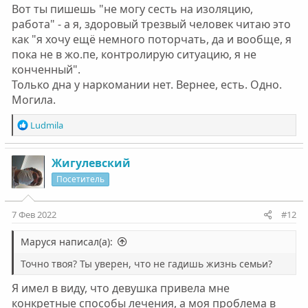
Вот ты пишешь "не могу сесть на изоляцию,
работа" - а я, здоровый трезвый человек читаю это
как "я хочу ещё немного поторчать, да и вообще, я
пока не в жо.пе, контролирую ситуацию, я не
конченный".
Только дна у наркомании нет. Вернее, есть. Одно.
Могила.
Р
Ludmila
е
а
к
Жигулевский
ц
Посетитель
и
и
:
7 Фев 2022
#12
Маруся написал(а):
Точно твоя? Ты уверен, что не гадишь жизнь семьи?
Я имел в виду, что девушка привела мне
конкретные способы лечения, а моя проблема в