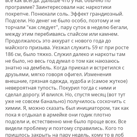
все как всегда. Дальше что у нас обычно по
программе? Заинтересовали нас наркотики
покрепче. Понюхали соль. Эффект грандиозный.
Подсели. Но денег не было особо, поэтому и не
торчали "как следует", пару суток в неделю бегали,
между этим перебиваясь спайсом или камнем.
Продолжалось это аккурат с нового года до
майского призыва. Уезжал служить 59 кг при росте
186 см, было тяжко. Служил далеко и наркоты там
не было, но весь год думал о том как наюзаюсь
знатно на дембель. Когда приехал и встретился с
друзьями, мягко говоря офигел. Изменения
внешние, грязная одежда, худоба и (самое жуткое)
невероятная тупость. Покурил тогда с ними и
сделал дорогу. И влился. Но, спустя месяц (вот тут
уже не совсем банально) получилось соскочить с
химии. Я, можно сказать был инициатором, так как
пока я отдыхал в армейке они годик плотно
подсели и, естественно мне было проще всех. Все
видели проблему и поэтому справились. Кого то
пришлось закрыть на пару недель, кому то в лоб