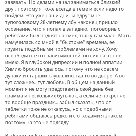
завязать. Но делами начал заниматься близкий
друг, поэтому я тоже всегда в теме и если надо то
пойдем. Это уже наши дни.. и вдруг мне
тупоголовому 28-летнему лбу наконец пришло
осознание, что я попал в западню.. поговорив с
ребятами был поднят на смех, толку там мало. Мать
намучилась со мной в "быстрые" времена, ее
грузить подобными проблемами не хочу. Хочу
освободиться от зависимостей, но сил на это не
имею. Я в глубокой дипрессии и полной аппатии.
Химию бросить удалось, потому что не совсем
дураки и старших слушали когда то во дворе. А вот
тут сложнее.. тут любовь. В общем на данный
момент я не могу представить свой день без
грамма и нескольких бутылок, а если че покрепче
то вообще праздник... забыл сказать, что от
таблетки тоже не откажусь, но с подобными
ребятами общаюсь редко и с отходами я знаком,
поэтому на это не подсяду.
В общем, ребята, прошу извинить за длинный