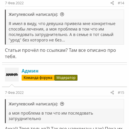
:
7 Фев 2022
#14
Жигулевский написал(а):
Я имел в виду, что девушка привела мне конкретные
способы лечения, а моя проблема в том что им
последовать затруднительно. А в семье я тот самый
"урод" без которого не без...
Статьи прочёл по ссылкам? Там все описано про
тебя.
Админ
Команда форума
Модератор
7 Фев 2022
#15
Жигулевский написал(а):
а моя проблема в том что им последовать
затруднительно
Ахха)) Твоя только?) Так все наркоманы так) Пока их