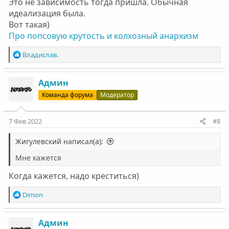
Это не зависимость тогда пришла. Обычная
идеализация была.
Вот такая)
Про попсовую крутость и колхозный анархизм
Р
Владислав.
е
а
к
Админ
ц
Команда форума
Модератор
и
и
:
7 Фев 2022
#8
Жигулевский написал(а):
Мне кажется
Когда кажется, надо креститься)
Р
Dimon
е
а
к
Админ