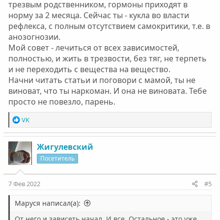
трезвым родственником, гормоны приходят в
норму за 2 месяца. Сейчас ты - кукла во власти
рефлекса, с полным отсутствием самокритики, т.е. в
анозогнозии.
Мой совет - лечиться от всех зависимостей,
полностью, и жить в трезвости, без тяг, не терпеть
и не переходить с вещества на вещество.
Начни читать статьи и поговори с мамой, ты не
виноват, что ты наркоман. И она не виновата. Тебе
просто не повезло, парень.
Р
VK
е
а
к
Жигулевский
ц
Посетитель
и
и
:
7 Фев 2022
#5
Маруся написал(а):
От него и зависеть начал. И все. Остальное - это уже