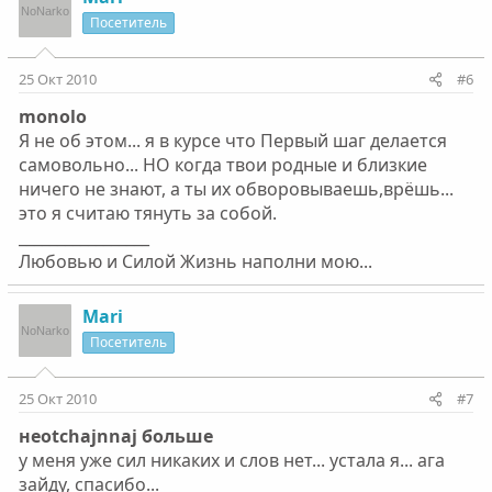
Посетитель
25 Окт 2010
#6
monolo
Я не об этом... я в курсе что Первый шаг делается
самовольно... НО когда твои родные и близкие
ничего не знают, а ты их обворовываешь,врёшь...
это я считаю тянуть за собой.
_________________
Любовью и Силой Жизнь наполни мою...
Mari
Посетитель
25 Окт 2010
#7
неotchajnnaj больше
у меня уже сил никаких и слов нет... устала я... ага
зайду, спасибо...