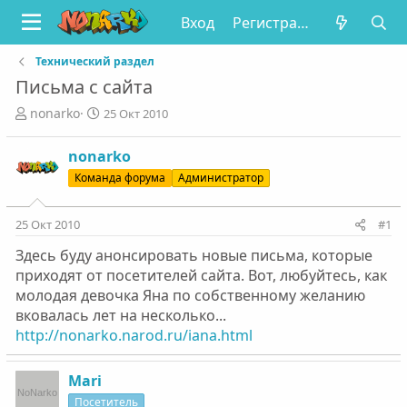
Вход
Регистрация
Технический раздел
Письма с сайта
А
Д
nonarko
25 Окт 2010
в
а
т
т
nonarko
о
а
Команда форума
Администратор
р
н
т
а
е
ч
25 Окт 2010
#1
м
а
ы
л
Здесь буду анонсировать новые письма, которые
а
приходят от посетителей сайта. Вот, любуйтесь, как
молодая девочка Яна по собственному желанию
вковалась лет на несколько...
http://nonarko.narod.ru/iana.html
Mari
Посетитель