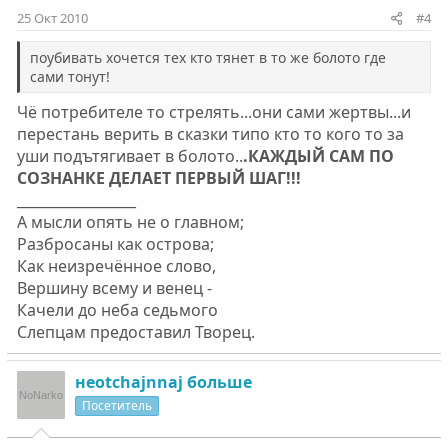
25 Окт 2010
#4
поубивать хочется тех кто тянет в то же болото где
сами тонут!
Чё потребителе то стрелять...они сами жертвы...и
перестань верить в сказки типо кто то кого то за
уши подътягивает в болото..
.КАЖДЫЙ САМ ПО
СОЗНАНКЕ ДЕЛАЕТ ПЕРВЫЙ ШАГ!!!
_________________
А мысли опять не о главном;
Разбросаны как острова;
Как неизречённое слово,
Вершину всему и венец -
Качели до неба седьмого
Слепцам предоставил Творец.
неotchajnnaj больше
Посетитель