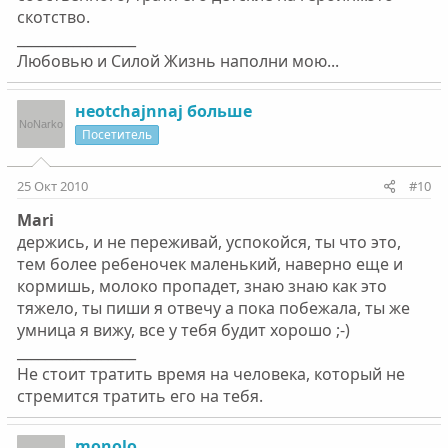
скотство.
_________________
Любовью и Силой Жизнь наполни мою...
неotchajnnaj больше
Посетитель
25 Окт 2010
#10
Mari
держись, и не переживай, успокойся, ты что это,
тем более ребеночек маленький, наверно еще и
кормишь, молоко пропадет, знаю знаю как это
тяжело, ты пиши я отвечу а пока побежала, ты же
умница я вижу, все у тебя будит хорошо ;-)
_________________
Не стоит тратить время на человека, который не
стремится тратить его на тебя.
monolo