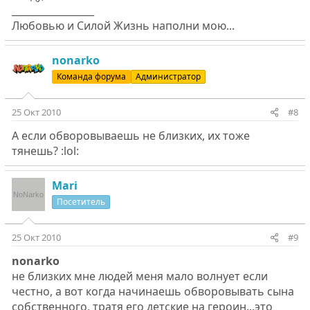
_________________
Любовью и Силой Жизнь наполни мою...
nonarko
Команда форума
Администратор
25 Окт 2010
#8
А если обворовываешь не близких, их тоже
тянешь? :lol:
Mari
Посетитель
25 Окт 2010
#9
nonarko
не близких мне людей меня мало волнует если
честно, а вот когда начинаешь обворовывать сына
собственного, тратя его детские на героин...это