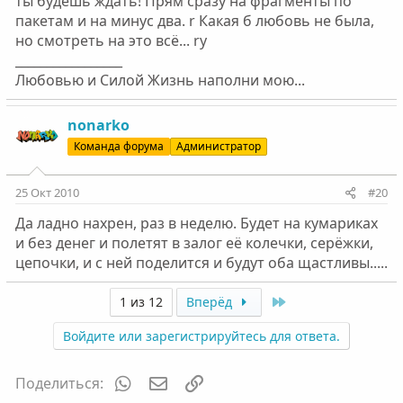
ты будешь ждать! Прям сразу на фрагменты по
пакетам и на минус два. r Какая б любовь не была,
но смотреть на это всё... ry
_________________
Любовью и Силой Жизнь наполни мою...
nonarko
Команда форума
Администратор
25 Окт 2010
#20
Да ладно нахрен, раз в неделю. Будет на кумариках
и без денег и полетят в залог её колечки, серёжки,
цепочки, и с ней поделится и будут оба щастливы.....
Last
1 из 12
Вперёд
Войдите или зарегистрируйтесь для ответа.
WhatsApp
Электронная почта
Ссылка
Поделиться: