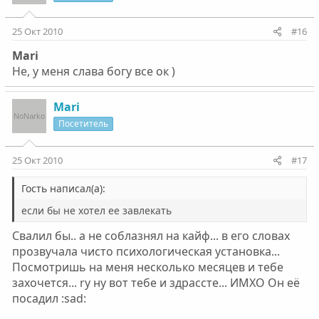
25 Окт 2010
#16
Mari
Не, у меня слава богу все ок )
Mari
Посетитель
25 Окт 2010
#17
Гость написал(а):
если бы не хотел ее завлекать
Свалил бы.. а не соблазнял на кайф... в его словах
прозвучала чисто психологическая установка...
Посмотришь на меня несколько месяцев и тебе
захочется... ry ну вот тебе и здрассте... ИМХО Он её
посадил :sad:
_________________