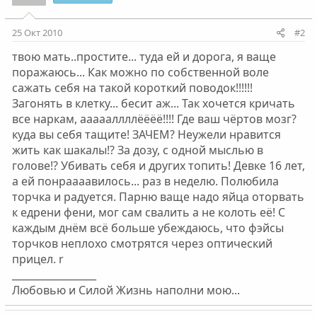
25 Окт 2010
#2
твою мать..простите... туда ей и дорога, я ваще
поражаюсь... Как можно по собственной воле
сажать себя на такой короткий поводок!!!!!!
Загонять в клетку... бесит аж... Так хочется кричать
все наркам, аааааллллёёёё!!!! Где ваш чёртов мозг?
куда вы себя тащите! ЗАЧЕМ? Неужели нравится
жить как шакалы!? За дозу, с одной мыслью в
голове!? Убивать себя и других топить! Девке 16 лет,
а ей понраааавилось... раз в неделю. Полюбила
торчка и радуется. Парню ваще надо яйца оторвать
к едрени фени, мог сам свалить а не колоть её! С
каждым днём всё больше убеждаюсь, что фэйсы
торчков неплохо смотрятся через оптический
прицел. r
_________________
Любовью и Силой Жизнь наполни мою...