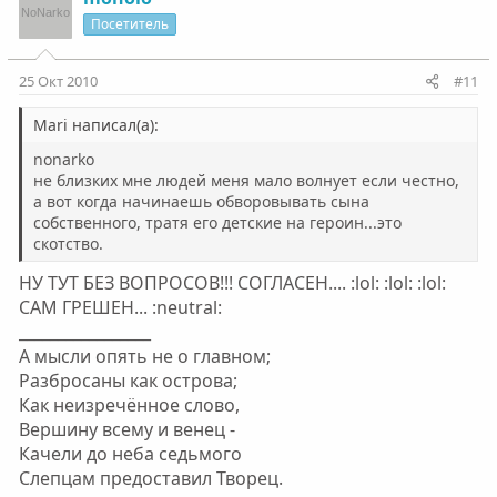
Посетитель
25 Окт 2010
#11
Mari написал(а):
nonarko
не близких мне людей меня мало волнует если честно,
а вот когда начинаешь обворовывать сына
собственного, тратя его детские на героин...это
скотство.
НУ ТУТ БЕЗ ВОПРОСОВ!!! СОГЛАСЕН.... :lol: :lol: :lol:
САМ ГРЕШЕН... :neutral:
_________________
А мысли опять не о главном;
Разбросаны как острова;
Как неизречённое слово,
Вершину всему и венец -
Качели до неба седьмого
Слепцам предоставил Творец.