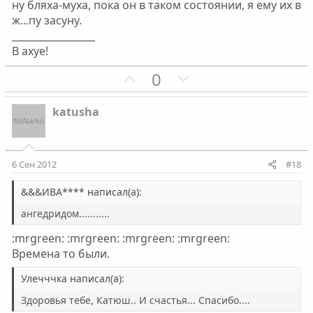
с
с
ну бляха-муха, пока он в таком состоянии, я ему их в
ж...пу засуну.
_________________
В ахуе!
П
Н
0
о
е
з
г
katusha
и
а
т
т
и
и
6 Сен 2012
#18
в
в
н
н
&&&ИВА**** написал(а):
ы
ы
ангедридом...........
й
й
:mrgreen: :mrgreen: :mrgreen: :mrgreen:
г
г
Времена то были.
о
о
л
л
Улечччка написал(а):
о
о
Здоровья тебе, Катюш.. И счастья... Спасибо....
с
с