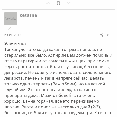
о
о
П
Н
0
л
л
о
е
о
о
з
г
katusha
с
с
и
а
т
т
и
и
6 Сен 2012
#11
в
в
Улечччка
н
н
Тряхануло - это когда какая-то грязь попала, не
ы
ы
стерильно все было. Аспирин Вам должен помочь и
й
й
от температуры и от ломоты в мышцах. при ломке
г
г
ждать рвоты, поноса, боли в суставах, бессонницы,
о
о
депрессии. Не советую использовать сильно много
л
л
лекарств, печень и так в напряге сейчас. Делать
о
о
только одно - терпеть (Вам обоим). но на всякий
с
с
случай имейте от поноса и желудка какие-то
препараты дома. Мази от болей - это очень
хорошо. Ванна горячая. все это переживаемо
вполне. Рвота и понос на несколько дней (2-3),
бессонница и боли в суставах - недели три. Хотя нет,