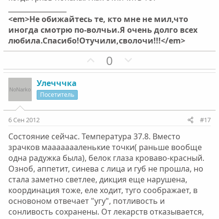
ы
ы
_________________
й
й
<em>Не обижайтесь те, кто мне не мил,что
г
г
иногда смотрю по-волчьи.Я очень долго всех
о
о
любила.Спасибо!Отучили,сволочи!!!</em>
л
л
П
Н
0
о
о
о
е
с
с
з
г
Улечччка
и
а
Посетитель
т
т
и
и
6 Сен 2012
#17
в
в
Состояние сейчас. Температура 37.8. Вместо
н
н
зрачков маааааааленькие точки( раньше вообще
ы
ы
одна радужка была), белок глаза кроваво-красный.
й
й
Озноб, аппетит, синева с лица и губ не прошла, но
г
г
стала заметно светлее, дикция еще нарушена,
о
о
координация тоже, еле ходит, туго соображает, в
л
л
основоном отвечает "угу", потливость и
о
о
сонливость сохранены. От лекарств отказывается,