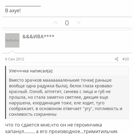
с
с
_________________
В ахуе!
П
Н
0
о
е
з
г
&&&ИВА****
и
а
т
т
и
и
6 Сен 2012
#20
в
в
н
н
Улечччка написал(а):
ы
ы
Вместо зрачков маааааааленькие точки( раньше
й
й
вообще одна радужка была), белок глаза кроваво-
красный. Озноб, аппетит, синева с лица и губ не
г
г
прошла, но стала заметно светлее, дикция еще
о
о
нарушена, координация тоже, еле ходит, туго
л
л
соображает, в основоном отвечает "угу", потливость и
о
о
сонливость сохранены
с
с
что то сдается мне,что он не героинчика
хапанул......... а его производное...тримитильчик