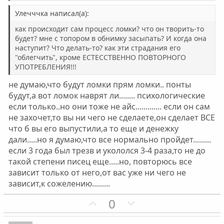
г
г
Улечччка написал(а):
о
о
л
л
как происходит сам процесс ломки? что он творить-то
будет? мне с топором в обнимку засыпать? И когда она
о
о
наступит? Что делать-то? как эти страдания его
с
с
"облегчить", кроме ЕСТЕССТВЕННО ПОВТОРНОГО
УПОТРЕБЛЕНИЯ!!!
не думаю,что будут ломки прям ломки.. понты
будут,а вот ломок наврят ли........ психологические
если только..но они тоже не айс............. если он сам
не захочет,то вы ни чего не сделаете,он сделает ВСЕ
что б вы его выпустили,а то еще и денежку
дали.....но я думаю,что все нормально пройдет.........
если 3 года был трезв и укололся 3-4 раза,то не до
такой степени писец еще.....но, повторюсь все
зависит только от него,от вас уже ни чего не
зависит,к сожелению.........
П
Н
0
о
е