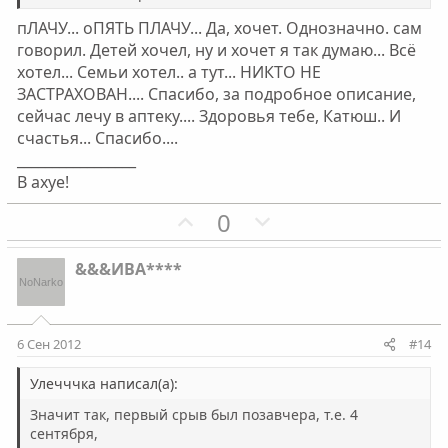
г
г
пЛАЧУ... оПЯТЬ ПЛАЧУ... Да, хочет. Однозначно. сам
о
о
говорил. Детей хочел, ну и хочет я так думаю... Всё
л
л
хотел... Семьи хотел.. а тут... НИКТО НЕ
о
о
ЗАСТРАХОВАН.... Спасибо, за подробное описание,
с
с
сейчас лечу в аптеку.... Здоровья тебе, Катюш.. И
счастья... Спасибо....
_________________
В ахуе!
П
Н
0
о
е
з
г
&&&ИВА****
и
а
т
т
и
и
6 Сен 2012
#14
в
в
н
н
Улечччка написал(а):
ы
ы
Значит так, первый срыв был позавчера, т.е. 4
й
й
сентября,