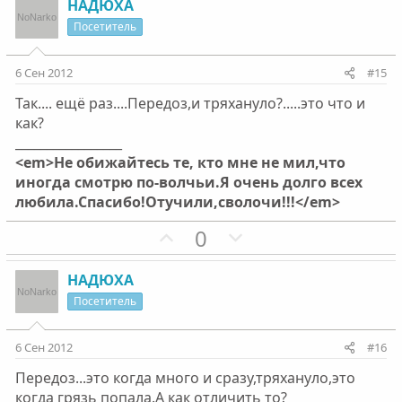
з
г
НАДЮХА
и
а
Посетитель
т
т
и
и
6 Сен 2012
#15
в
в
Так.... ещё раз....Передоз,и тряхануло?.....это что и
н
н
как?
ы
ы
_________________
й
й
<em>Не обижайтесь те, кто мне не мил,что
г
г
иногда смотрю по-волчьи.Я очень долго всех
о
о
любила.Спасибо!Отучили,сволочи!!!</em>
л
л
П
Н
0
о
о
о
е
с
с
з
г
НАДЮХА
и
а
Посетитель
т
т
и
и
6 Сен 2012
#16
в
в
Передоз...это когда много и сразу,тряхануло,это
н
н
когда грязь попала.А как отличить то?