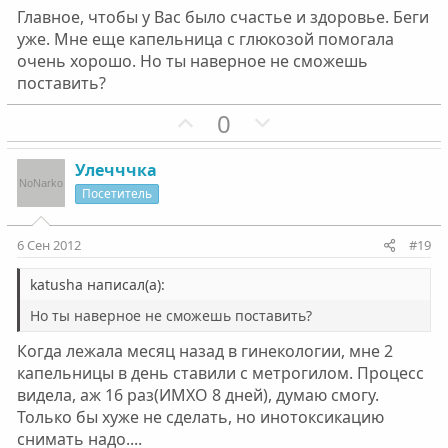
Главное, чтобы у Вас было счастье и здоровье. Беги
уже. Мне еще капельница с глюкозой помогала
очень хорошо. Но ты наверное не сможешь
поставить?
П
Н
0
о
е
з
г
Улечччка
и
а
Посетитель
т
т
и
и
6 Сен 2012
#19
в
в
н
н
katusha написал(а):
ы
ы
Но ты наверное не сможешь поставить?
й
й
Когда лежала месяц назад в гинекологии, мне 2
г
г
капельницы в день ставили с метрогилом. Процесс
о
о
видела, аж 16 раз(ИМХО 8 дней), думаю смогу.
л
л
Только бы хуже не сделать, но инотоксикацию
о
о
снимать надо....