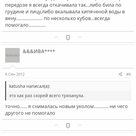
о
о
передозе я всегда откачивала так...либо била по
л
л
грудине и лицу,либо вкалывала кипяченой воды в
о
о
вену...................... по несколько кубов...всегда
с
с
помогало..............
П
Н
0
о
е
з
г
&&&ИВА****
и
а
т
т
и
и
6 Сен 2012
#6
в
в
н
н
katusha написал(а):
ы
ы
это как раз скорей всего тряханула.
й
й
точно...... я снималась новым уколом............ ни чего
г
г
другого не помогало
о
о
л
л
П
Н
0
о
о
о
е