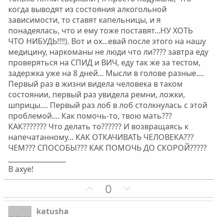
когда выводят из состояния алкогольной
зависимости, то ставят капельницы, и я
понадеялась, что и ему тоже поставят...НУ ХОТЬ
ЧТО НИБУДЬ!!!!). Вот и ох...евай после этого на нашу
медицину, наркоманы не люди что ли???? завтра еду
проверяться на СПИД и ВИЧ, еду так же за тестом,
задержка уже на 8 дней... Мысли в голове разные....
Первый раз в жизни видела человека в таком
состоянии, первый раз увидела ремни, ложки,
шприцы.... Первый раз лоб в лоб столкнулась с этой
проблемой.... Как помочь-то, твою мать???
КАК??????? Что делать то?????? И возвращаясь к
напечатанному... КАК ОТКАЧИВАТЬ ЧЕЛОВЕКА???
ЧЕМ??? СПОСОБЫ??? КАК ПОМОЧЬ ДО СКОРОЙ?????
_________________
В ахуе!
П
Н
0
о
е
з
г
katusha