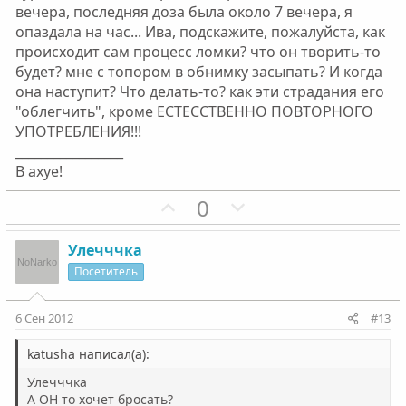
вечера, последняя доза была около 7 вечера, я
опаздала на час... Ива, подскажите, пожалуйста, как
происходит сам процесс ломки? что он творить-то
будет? мне с топором в обнимку засыпать? И когда
она наступит? Что делать-то? как эти страдания его
"облегчить", кроме ЕСТЕССТВЕННО ПОВТОРНОГО
УПОТРЕБЛЕНИЯ!!!
_________________
В ахуе!
П
Н
0
о
е
з
г
Улечччка
и
а
Посетитель
т
т
и
и
6 Сен 2012
#13
в
в
н
н
katusha написал(а):
ы
ы
Улечччка
й
й
А ОН то хочет бросать?