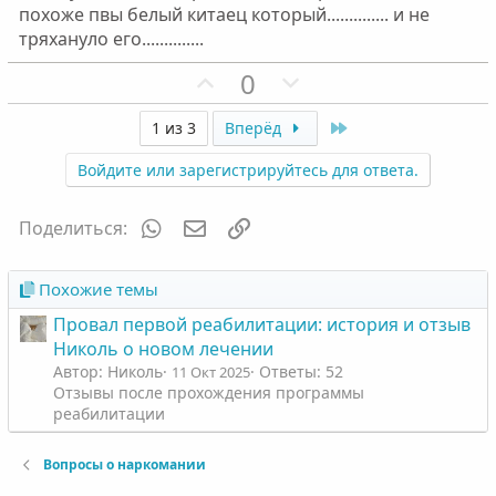
похоже пвы белый китаец который.............. и не
тряхануло его..............
П
Н
0
о
е
з
г
Last
1 из 3
Вперёд
и
а
Войдите или зарегистрируйтесь для ответа.
т
т
и
и
WhatsApp
Электронная почта
Ссылка
Поделиться:
в
в
н
н
ы
ы
Похожие темы
й
й
Провал первой реабилитации: история и отзыв
г
г
Николь о новом лечении
о
о
Автор: Николь
Ответы: 52
11 Окт 2025
л
л
Отзывы после прохождения программы
реабилитации
о
о
с
с
Вопросы о наркомании