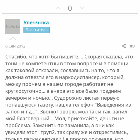
П
Н
0
о
е
з
г
Улечччка
и
а
Посетитель
т
т
и
и
6 Сен 2012
#3
в
в
Спасибо, что хотя бы пишите.... Скорая сказала, что
н
н
тони не компетентны в этом вопросе и в помощи
ы
ы
как таковой отказали, сославшись на то, что я
й
й
должна отвезти его в наркодиспансер, который,
г
г
между прочем в нашем городе работает не
о
о
круглосуточно... а вчера это все было поздним
л
л
вечером и ночью... Судорожно листая первую
о
о
попавшуюся газету, нашла телефон "Выведения из
с
с
запоя и т.д...", Звоню Говорю, мол так и так, запил
мой благоверный... Мол, приезжайте, деньги не
проблема. Заманить-то заманила, а они как
увидели этот "труп2, так сразу же и открестились,
только пятки сверкали ( я просто подумала, что