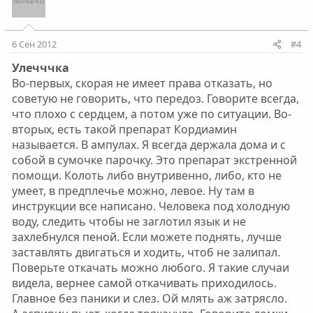
и
а
т
т
и
и
6 Сен 2012
#4
в
в
Улечччка
н
н
Во-первых, скорая не имеет права отказать, но
ы
ы
советую не говорить, что передоз. Говорите всегда,
й
й
что плохо с сердцем, а потом уже по ситуации. Во-
г
г
вторых, есть такой препарат Кордиамин
о
о
называется. В ампулах. Я всегда держала дома и с
л
л
собой в сумочке парочку. Это препарат экстренной
о
о
помощи. Колоть либо внутривенно, либо, кто не
с
с
умеет, в предплечье можно, левое. Ну там в
инструкции все написано. Человека под холодную
воду, следить чтобы не заглотил язык и не
захлебнулся пеной. Если можете поднять, лучше
заставлять двигаться и ходить, чтоб не залипал.
Поверьте откачать можно любого. Я такие случаи
видела, вернее самой откачивать приходилось.
Главное без паники и слез. Ой млять аж затрясло.