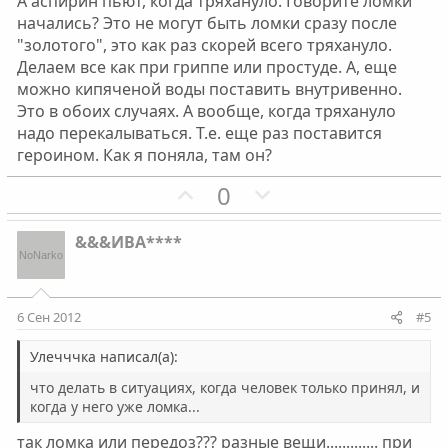
А аспирин пьют, когда тряхануло. Говорите ломки
начались? Это не могут быть ломки сразу после
"золотого", это как раз скорей всего тряхануло.
Делаем все как при гриппе или простуде. А, еще
можно кипяченой воды поставить внутривенно.
Это в обоих случаях. А вообще, когда тряхануло
надо перекалываться. Т.е. еще раз поставится
героином. Как я поняла, там он?
П
Н
0
о
е
з
г
&&&ИВА****
и
а
т
т
и
и
6 Сен 2012
#5
в
в
н
н
Улечччка написал(а):
ы
ы
что делать в ситуациях, когда человек только принял, и
й
й
когда у него уже ломка...
г
г
так ломка или передоз??? разные вещи............. при