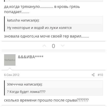
г
г
да,когда тряхануло.............. в кровь грязь
о
о
попадает........
л
л
о
о
katusha написал(а):
с
с
Ну некоторые и водой из лужи колятся
зновала одного,на моче своей гер варил........
П
Н
0
о
е
з
г
&&&ИВА****
и
а
т
т
и
и
6 Сен 2012
#10
в
в
н
н
Улечччка написал(а):
ы
ы
? Когда будет ломка????
й
й
сколько времени прошло после срыва???????
г
г