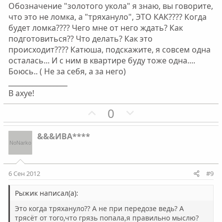
Обозначение "золотого укола" я знаю, вы говорите,
что это не ломка, а "тряхануло", ЭТО КАК???? Когда
будет ломка???? Чего мне от него ждать? Как
подготовиться?? Что делать? Как это
происходит???? Катюша, подскажите, я совсем одна
осталась... И с ним в квартире буду тоже одна....
Боюсь.. ( Не за себя, а за него)
_________________
В ахуе!
П
Н
0
о
е
з
г
&&&ИВА****
и
а
т
т
и
и
6 Сен 2012
#9
в
в
н
н
Рыжик написал(а):
ы
ы
Это когда тряхануло?? А не при передозе ведь? А
й
й
трясёт от того,что грязь попала,я правильно мыслю?