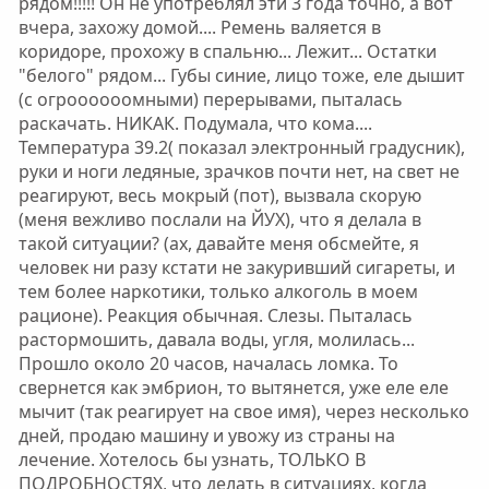
рядом!!!!! Он не употреблял эти 3 года точно, а вот
вчера, захожу домой.... Ремень валяется в
коридоре, прохожу в спальню... Лежит... Остатки
"белого" рядом... Губы синие, лицо тоже, еле дышит
(с огроооооомными) перерывами, пыталась
раскачать. НИКАК. Подумала, что кома....
Температура 39.2( показал электронный градусник),
руки и ноги ледяные, зрачков почти нет, на свет не
реагируют, весь мокрый (пот), вызвала скорую
(меня вежливо послали на ЙУХ), что я делала в
такой ситуации? (ах, давайте меня обсмейте, я
человек ни разу кстати не закуривший сигареты, и
тем более наркотики, только алкоголь в моем
рационе). Реакция обычная. Слезы. Пыталась
растормошить, давала воды, угля, молилась...
Прошло около 20 часов, началась ломка. То
свернется как эмбрион, то вытянется, уже еле еле
мычит (так реагирует на свое имя), через несколько
дней, продаю машину и увожу из страны на
лечение. Хотелось бы узнать, ТОЛЬКО В
ПОДРОБНОСТЯХ, что делать в ситуациях, когда