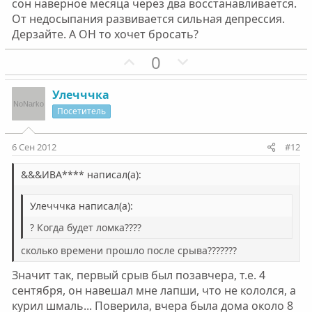
сон наверное месяца через два восстанавливается.
От недосыпания развивается сильная депрессия.
Дерзайте. А ОН то хочет бросать?
П
Н
0
о
е
з
г
Улечччка
и
а
Посетитель
т
т
и
и
6 Сен 2012
#12
в
в
н
н
&&&ИВА**** написал(а):
ы
ы
Улечччка написал(а):
й
й
г
г
? Когда будет ломка????
о
о
сколько времени прошло после срыва???????
л
л
о
о
Значит так, первый срыв был позавчера, т.е. 4
сентября, он навешал мне лапши, что не кололся, а
с
с
курил шмаль... Поверила, вчера была дома около 8