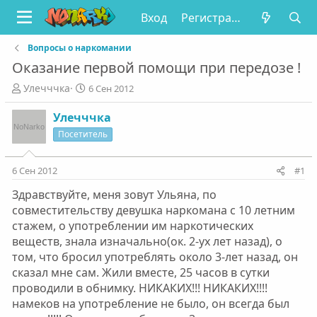
Вход
Регистрация
Вопросы о наркомании
Оказание первой помощи при передозе !
А
Д
Улечччка
6 Сен 2012
в
а
т
т
Улечччка
о
а
Посетитель
р
н
т
а
е
ч
6 Сен 2012
#1
м
а
Здравствуйте, меня зовут Ульяна, по
ы
л
а
совместительству девушка наркомана с 10 летним
стажем, о употреблении им наркотических
веществ, знала изначально(ок. 2-ух лет назад), о
том, что бросил употреблять около 3-лет назад, он
сказал мне сам. Жили вместе, 25 часов в сутки
проводили в обнимку. НИКАКИХ!!! НИКАКИХ!!!!
намеков на употребление не было, он всегда был