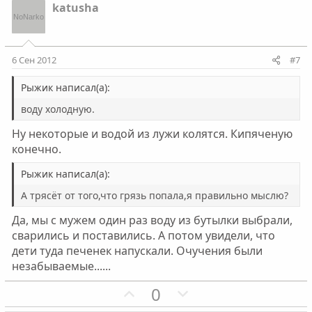
с
с
з
г
katusha
и
а
т
т
и
и
6 Сен 2012
#7
в
в
н
н
Рыжик написал(а):
ы
ы
воду холодную.
й
й
Ну некоторые и водой из лужи колятся. Кипяченую
г
г
конечно.
о
о
л
л
Рыжик написал(а):
о
о
А трясёт от того,что грязь попала,я правильно мыслю?
с
с
Да, мы с мужем один раз воду из бутылки выбрали,
сварились и поставились. А потом увидели, что
дети туда печенек напускали. Очучения были
незабываемые......
П
Н
0
о
е