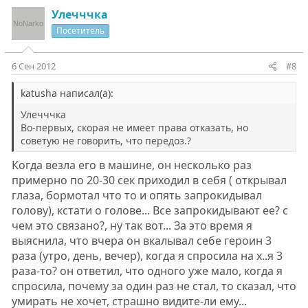
з
г
Улечччка
и
а
Посетитель
т
т
и
и
6 Сен 2012
#8
в
в
н
н
katusha написал(а):
ы
ы
Улечччка
й
й
Во-первых, скорая не имеет права отказать, но
советую не говорить, что передоз.?
г
г
о
о
Когда везла его в машине, он несколько раз
л
л
примерно по 20-30 сек приходил в себя ( открывал
о
о
глаза, бормотал что то и опять запрокидывал
с
с
голову), кстати о голове... Все запрокидывают ее? с
чем это связано?, ну так вот... За это время я
выяснила, что вчера он вкалывал себе героин 3
раза (утро, день, вечер), когда я спросила на х..я 3
раза-то? он ответил, что одного уже мало, когда я
спросила, почему за один раз не стал, то сказал, что
умирать не хочет, страшно видите-ли ему...