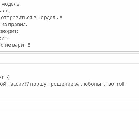
е модель,
ало,
отправиться в бордель!!!
 из правил,
оворит:
оит-
о не варит!!!
т ;-)
ой пассии?? прошу прощение за любопытство :roll: