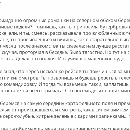
…
жиданно огромные ромашки на северном обском берегу
тливые недели? Помнишь, как ты приносила бутерброды в
рке, ели, и ты, смеясь, рассказывала про влюбленных 
ране, ты просыпаешься и видишь, как я старательно вы
месяц после знакомства ты сказала: нам лучше расстатьс
, скучая, проторчал в беседке. Было тягостно. Но тут н
огать. Делал это полдня. И случилось маленькое чудо – 
 не знал, что через несколько рейсов ты помчишься за м
сотни километров. Ты позвонишь и будешь реветь в теле
ю командировку. И тогда ты возьмешь такси, заплатишь 
ас останется всего три часа. Сто восемьдесят наших мин
еремся на самую середину картофельного поля и прямо
елые от происшедшего, и смотреть, как в синем зимнем
е серо-голубые, хитрые зеленые с карими крапинками… т
 Когда ты обнимаешь меня, ты становишься сумасшедшим