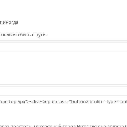
ет иногда
нельзя сбить с пути.
rgin-top:5px"><div><input class="button2 btnlite" type="bu
через полстраны в северный город Инту, где она должна