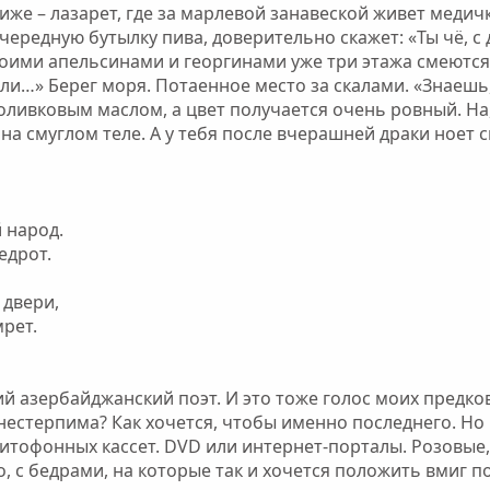
иже – лазарет, где за марлевой занавеской живет медич
чередную бутылку пива, доверительно скажет: «Ты чё, с 
твоими апельсинами и георгинами уже три этажа смеются.
или…» Берег моря. Потаенное место за скалами. «Знаешь
ливковым маслом, а цвет получается очень ровный. На,
на смуглом теле. А у тебя после вчерашней драки ноет с
й народ.
едрот.
 двери,
рет.
й азербайджанский поэт. И это тоже голос моих предко
 нестерпима? Как хочется, чтобы именно последнего. Но 
нитофонных кассет. DVD или интернет-порталы. Розовы
ло, с бедрами, на которые так и хочется положить вмиг