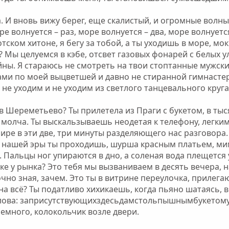
. И вновь вижу берег, еще скалистый, и огромные волны 
оре волнуется – раз, море волнуется – два, море волнуе
отском хитоне, я бегу за тобой, а ты уходишь в море, 
ы? Мы целуемся в кэбе, отсвет газовых фонарей с белых 
ы. Я стараюсь не смотреть на твои стоптанные мужские
и по моей выцветшей и давно не стиранной гимнастерк
не уходим и не уходим из светлого танцевального круга
в Шереметьево? Ты прилетела из Праги с букетом, в ты
ал молча. Ты выскальзываешь неодетая к телефону, легк
мире в эти две, три минуты разделяющего нас разговора.
о нашей эры ты проходишь, шурша красным платьем, мим
х. Пальцы ног упираются в дно, а соленая вода плещетс
ке у рынка? Это тебя мы вызваниваем в десять вечера, н
точно зная, зачем. Это ты в витрине переулочка, прилег
на всё? Ты податливо хихикаешь, когда пьяно шатаясь, в
лова: заприсутствующихздесьдамстольпышнымбукето
немного, колокольчик возле двери.