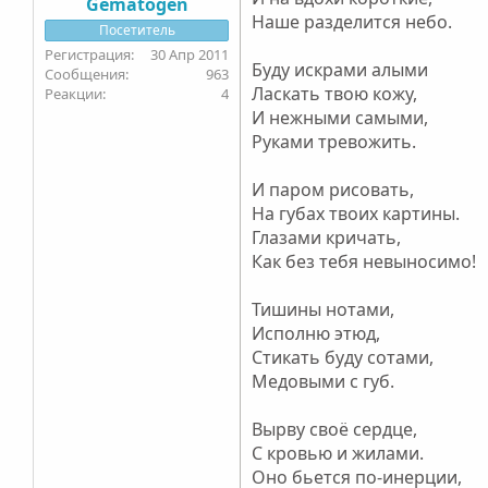
Gematogen
Наше разделится небо.
Посетитель
30 Апр 2011
Буду искрами алыми
963
Ласкать твою кожу,
4
И нежными самыми,
Руками тревожить.
И паром рисовать,
На губах твоих картины.
Глазами кричать,
Как без тебя невыносимо!
Тишины нотами,
Исполню этюд,
Стикать буду сотами,
Медовыми с губ.
Вырву своё сердце,
С кровью и жилами.
Оно бьется по-инерции,