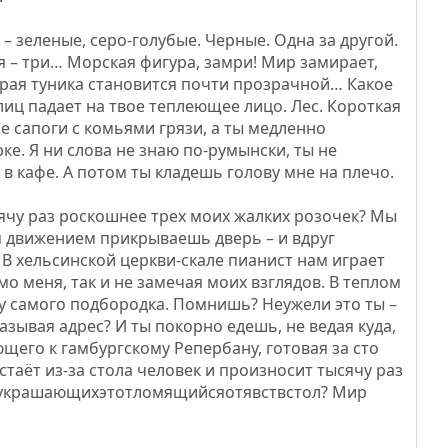
– зеленые, серо-голубые. Черные. Одна за другой.
тся – три… Морская фигура, замри! Мир замирает,
мокрая туника становится почти прозрачной… Какое
улиц падает на твое теплеющее лицо. Лес. Короткая
 сапоги с комьями грязи, а ты медленно
е. Я ни слова не знаю по-румынски, ты не
 в кафе. А потом ты кладешь голову мне на плечо.
сячу раз роскошнее трех моих жалких розочек? Мы
им движением прикрываешь дверь – и вдруг
 В хельсинской церкви-скале пианист нам играет
о меня, так и не замечая моих взглядов. В теплом
я у самого подбородка. Помнишь? Неужели это ты –
азывая адрес? И ты покорно едешь, не ведая куда,
ающего к гамбургскому Репербану, готовая за сто
стаёт из-за стола человек и произносит тысячу раз
мукрашающихэтотломящийсяотявствстол? Мир