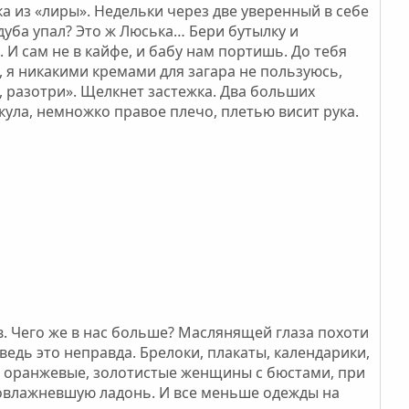
ка из «лиры». Недельки через две уверенный в себе
дуба упал? Это ж Люська… Бери бутылку и
 И сам не в кайфе, и бабу нам портишь. До тебя
, я никакими кремами для загара не пользуюсь,
 разотри». Щелкнет застежка. Два больших
кула, немножко правое плечо, плетью висит рука.
в. Чего же в нас больше? Маслянящей глаза похоти
ведь это неправда. Брелоки, плакаты, календарики,
е, оранжевые, золотистые женщины с бюстами, при
 повлажневшую ладонь. И все меньше одежды на