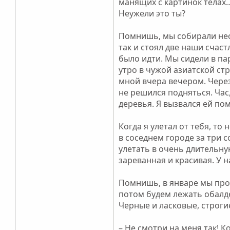
манящих с картинок телах
Неужели это ты?
Помнишь, мы собирали нео
так и стоял две наши счас
было идти. Мы сидели в па
утро в чужой азиатской ст
мной вчера вечером. Через 
не решился подняться. Час
деревья. Я вызвался ей пом
Когда я улетал от тебя, то
в соседнем городе за три 
улетать в очень длительну
зареванная и красивая. У н
Помнишь, в январе мы проб
потом будем лежать обалд
Черные и ласковые, строги
– Не смотри на меня так!