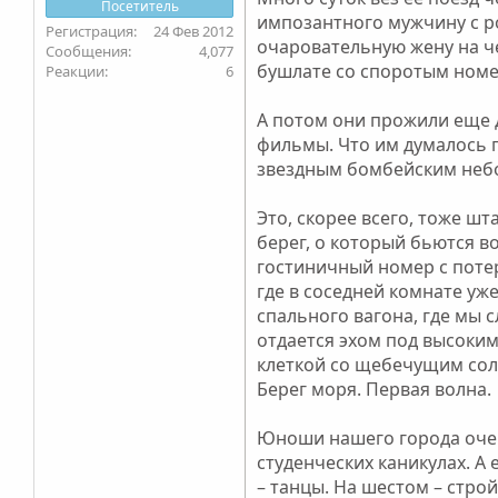
Посетитель
импозантного мужчину с р
24 Фев 2012
очаровательную жену на че
4,077
бушлате со споротым номе
6
А потом они прожили еще д
фильмы. Что им думалось п
звездным бомбейским небом
Это, скорее всего, тоже ш
берег, о который бьются во
гостиничный номер с поте
где в соседней комнате уж
спального вагона, где мы 
отдается эхом под высоким
клеткой со щебечущим сол
Берег моря. Первая волна.
Юноши нашего города очень
студенческих каникулах. А
– танцы. На шестом – стро