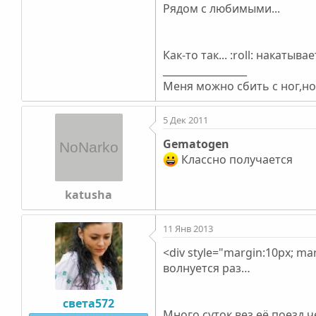
Рядом с любимыми...
Как-то так... :roll: накатыва
_________________
Меня можно сбить с ног,но 
5 Дек 2011
Gematogen
Классно получается
katusha
11 Янв 2013
<div style="margin:10px; ma
волнуется раз…
света572
Много суток вез её поезд 