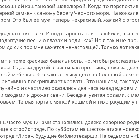
оскошной каштановой шевелюрой. Когда-то перспектив
рной «эмке» к самому берегу Черного моря. На вокзале 
ром. Это был её муж, теперь некрасивый, жалкий с ог
вадцать пять лет. И под старость очень любили, взяв в
од жгучие песни о глазах и родинках? Но я так и не пр
 до сих пор мне кажется ненастоящей. Только вот кака
тамп и тоже красивая банальность, но, чтобы рассказат
лны. Одна за другой. Я застилаю простынь, пока за двер
ртой мебелью. Это каюта плывущего по большой реке те
е ритмично поскрипывает кровать. Это наш дом, так тру
случайно и счастливо оказались два часа назад вдвоем 
и сводами и дрожат свечи. Беседка, увитая розами, с 
овьем. Теплая юрта с мягкой кошмой и тихо ржущим у п
 часто мужчинами становились далеко севернее родимы
 еще в стройотряде. По субботам на шестом этаже новех
йотряд «Лира», будущие библиотекарши. На седьмом – «Б