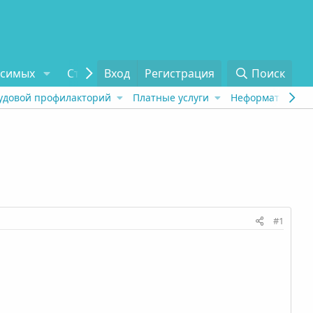
исимых
Статьи
Вход
Отзывы
Регистрация
О проекте
Поиск
Tel
удовой профилакторий
Платные услуги
Неформат
Рех
#1