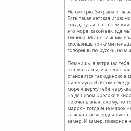
Не смотрю. Закрываю глаза
Есть такая детская игра: м
когда, путаясь в своем иди
это море, какой век, где м
тишина. Мы не слышим войн
скользишь тонкими пальцам
говоришь по-русски, но мы 
Помнишь, я встречал тебя 
ехали в такси, и я ревнов
становится так одиноко в 
Сибелиуса. В пятом веке д
море я держу тебя на рука
на дешевом брелоке в киос
не очень зная, к кому, но 
марок – тогда еще марок – 
слышанные «сердечные» с
замер. И замер, позвонив 