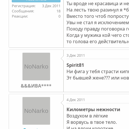
Ты вроде не красавица и н
3 Дек 2011
На лесть твою разинул я *б
18
Вместо того чтоб попросту 
0
Увы не стал я исключением
Походу правду поговорка г
Когда у мужика кой чего ст
то голова его действительн
3 Дек 2011
Spirit81
Ни фига у тебя страсти кипя
Эт бывшей жене??? или нов
&&&ИВА****
4 Дек 2011
Километры нежности
Воздухом в лёгкие
Я ворвусь в твое тело.
И на вдохи короткие,