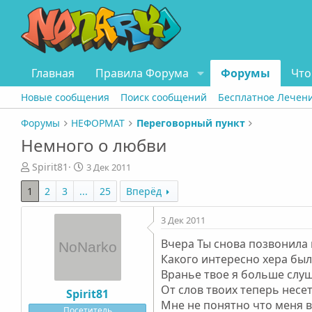
Главная
Правила Форума
Форумы
Что
Новые сообщения
Поиск сообщений
Бесплатное Лечен
Форумы
НЕФОРМАТ
Переговорный пункт
Немного о любви
А
Д
Spirit81
3 Дек 2011
в
а
1
2
3
...
25
Вперёд
т
т
о
а
р
н
3 Дек 2011
т
а
Вчера Ты снова позвонила 
е
ч
Какого интересно хера был
м
а
ы
л
Вранье твое я больше слуш
а
От слов твоих теперь несе
Spirit81
Мне не понятно что меня в
Посетитель