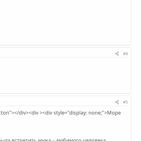
#4
#5
tton"></div><div ><div style="display: none;">Море
 была встретить мужа – любимого человека,