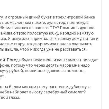
, и огромный дикий букет в трехлитровой банке
 промасленном пакете, дул ветер, нам некуда
в тебя мальчишек из вашего ПТУ? Помнишь душное
глаживаю твою полосатую юбку, изрядно измятую
я. Я испугался, примчался к твоему дому, но так и
а счастье старушка-дворничиха начала окапывать
ты вышла, чтоб никогда уже не расставаться.
ной. Погода будет нелетной, и ваш самолет посадят
фоне, потому что через десять часов мне надо
кучу рублей, появишься далеко за полночь,
ут.
 на белом мягком снегу расстелем дубленку, а
 небе набирает высоту серебряный самолет?
вои глаза.
.