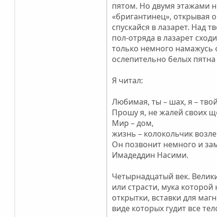
пятом. Но двумя этажами н
«бригантинец», открывая о
спускайся в лазарет. Над 
пол-отряда в лазарет сход
только немного намажусь о
ослепительно белых пятна 
Я читал:
Любимая, ты – шах, я – тво
Прошу я, не жалей своих щ
Мир – дом,
жизнь – колокольчик возле
Он позвонит немного и зам
Имадеддин Насими.
Четырнадцатый век. Велики
или страсти, мука которой
открытки, вставки для маг
виде которых гудит все те