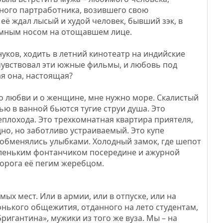
ного партработника, возившего свою
её ждал лысый и худой человек, бывший зэк, в
ромным носом на отощавшем лице.
нуков, ходить в летний кинотеатр на индийские
очувствовал эти южные фильмы, и любовь под
я она, настоящая?
ь о любви и о женщине, мне нужно море. Скалистый
ью в ванной бьются тугие струи душа. Это
плохода. Это трехкомнатная квартира приятеля,
дно, но заботливо устраиваемый. Это купе
и обменялись улыбками. Холодный замок, где шепот
маленьким фонтанчиком посередине и ажурной
орога её пегим жеребцом.
х мест. Или в армии, или в отпуске, или на
онького общежития, отданного на лето студентам,
ригантина», мужики из того же вуза. Мы – на