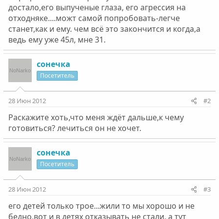
достало,его выпученые глаза, его агрессия на
отходняке....можт самой попробовать-легче
станет,как и ему. чем всё это закончится и когда,а
ведь ему уже 45л, мне 31.
сонечка
Посетитель
28 Июн 2012
#2
Раскажите хоть,что меня ждёт дальше,к чему
готовиться? лечиться он не хочет.
сонечка
Посетитель
28 Июн 2012
#3
его детей только трое...жили то мы хорошо и не
бедно,вот и в детях отказывать не стали, а тут