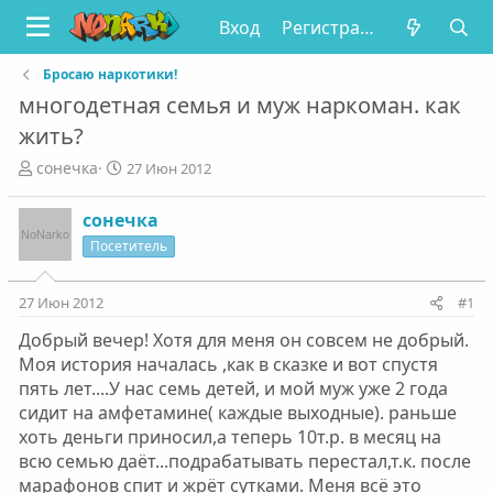
Вход
Регистрация
Бросаю наркотики!
многодетная семья и муж наркоман. как
жить?
А
Д
сонечка
27 Июн 2012
в
а
т
т
сонечка
о
а
Посетитель
р
н
т
а
е
ч
27 Июн 2012
#1
м
а
ы
л
Добрый вечер! Хотя для меня он совсем не добрый.
а
Моя история началась ,как в сказке и вот спустя
пять лет....У нас семь детей, и мой муж уже 2 года
сидит на амфетамине( каждые выходные). раньше
хоть деньги приносил,а теперь 10т.р. в месяц на
всю семью даёт...подрабатывать перестал,т.к. после
марафонов спит и жрёт сутками. Меня всё это