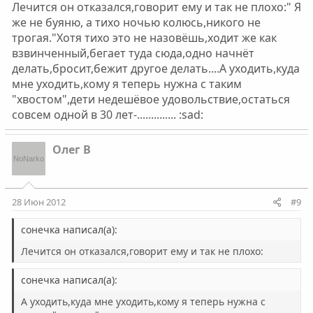
Лечится он отказался,говорит ему и так не плохо:" Я
же не буяню, а тихо ночью колюсь,никого не
трогая."Хотя тихо это не назовёшь,ходит же как
взвинченный,бегает туда сюда,одно начнёт
делать,бросит,бежит другое делать....А уходить,куда
мне уходить,кому я теперь нужна с таким
"хвостом",дети недешёвое удовольствие,остаться
совсем одной в 30 лет-.............. :sad:
Олег В
28 Июн 2012
#9
сонечка написал(а):
Лечится он отказался,говорит ему и так не плохо:
сонечка написал(а):
А уходить,куда мне уходить,кому я теперь нужна с