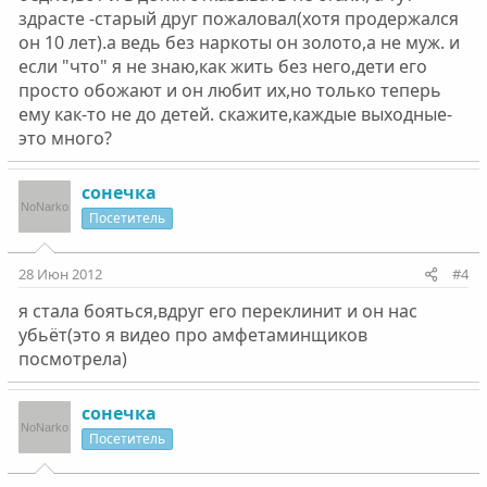
здрасте -старый друг пожаловал(хотя продержался
он 10 лет).а ведь без наркоты он золото,а не муж. и
если "что" я не знаю,как жить без него,дети его
просто обожают и он любит их,но только теперь
ему как-то не до детей. скажите,каждые выходные-
это много?
сонечка
Посетитель
28 Июн 2012
#4
я стала бояться,вдруг его переклинит и он нас
убьёт(это я видео про амфетаминщиков
посмотрела)
сонечка
Посетитель