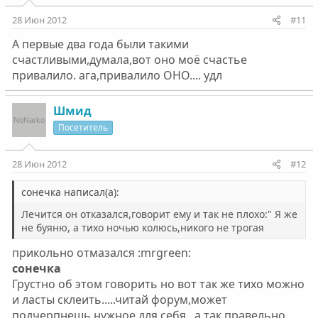
28 Июн 2012
#11
А первые два года были такими
счастливыми,думала,вот оно моё счастье
привалило. ага,привалило ОНО.... удл
Шмид
Посетитель
28 Июн 2012
#12
сонечка написал(а):
Лечится он отказался,говорит ему и так не плохо:" Я же
не буяню, а тихо ночью колюсь,никого не трогая
прикольно отмазался :mrgreen:
сонечка
Грустно об этом говорить но вот так же тихо можно
и ласты склеить.....читай форум,может
подчерпнешь нужное для себя...а так правельно