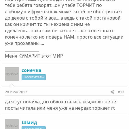
тебе ребята говорят...он у тебя ТОРЧИТ по
любому,шифруется как может чтоб не обостряться
до делов с тобой и все....а ведь с такой постановой
как он кричит то ты нехрена с ним не
сделаешь...пока сам не захочет....х.з. советовать
конечно легко но поверь НАМ. просто все ситуации
уже прохаваны....
_________________
Меня КУМАРИТ этот МИР
сонечка
Посетитель
28 Июн 2012
#13
да я тут почила, ;uo обхохоталась вся,можт не те
посты читала или меня уже на нервах торкает rt
Шмид