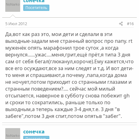
сонечка
Посетитель
5 Июл 2012
#16
Да,вот как раз это, мои дети и сделали в эти
выходные-задали мне странный вопрос про папу. rt
муженёк опять марафонил трое суток ,а когда
вернулся......ужас....меня,грит,ещё прёт,я типа 3 дня
сам от себя бегал(глюканул,короче).Ему кажется,что
все его осуждают,все за ним следят и т.д. И вот дети-
то меня и спрашивают,а почему ,папа,когда дома
не ночует,потом приходит со странными глазами и
странным поведением?.... сейчас мой милый
отсыпается, наверное в субботу снова побежит gh
и сроки то сократились, раньше только по
выходным,а теперь каждые 3-4 дня,т.е. 3 дня "в
забеге",потом 3 дня спит,потом опятьв "забег".
сонечка
Посетитель