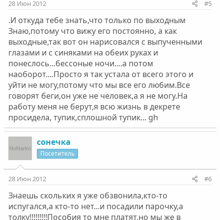
28 Июн 2012
#5
.И откуда тебе знать,что только по выходным
Знаю,потому что вижу его постоянно, а как
выходные,так вот он нарисовался с выпученными
глазами и с синяками на обеих руках и
понеслось...бессоные ночи....а потом
наоборот....Просто я так устала от всего этого и
уйти не могу,потому что мы все его любим.Все
говорят беги,он уже не человек,а я не могу.На
работу меня не берут,я всю жизнь в декрете
просидела, тупик,сплошной тупик... gh
сонечка
Посетитель
28 Июн 2012
#6
Знаешь скольких я уже обзвонила,кто-то
испугался,а кто-то нет...и посадили парочку,а
толку!!!!!!!!!Пособия то мне платят,но мы же в