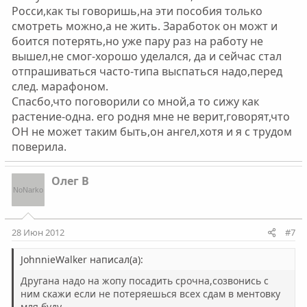
Росси,как ты говоришь,на эти пособия только
смотреть можно,а не жить. Заработок он можт и
боится потерять,но уже пару раз на работу не
вышел,не смог-хорошо уделался, да и сейчас стал
отпрашиваться часто-типа выспаться надо,перед
след. марафоном.
Спасбо,что поговорили со мной,а то сижу как
растение-одна. его родня мне не верит,говорят,что
ОН не может таким быть,он ангел,хотя и я с трудом
поверила.
Олег В
28 Июн 2012
#7
JohnnieWalker написал(а):
Другана надо на жопу посадить срочна,созвонись с
ним скажи если не потеряешься всех сдам в ментовку
мля буду.