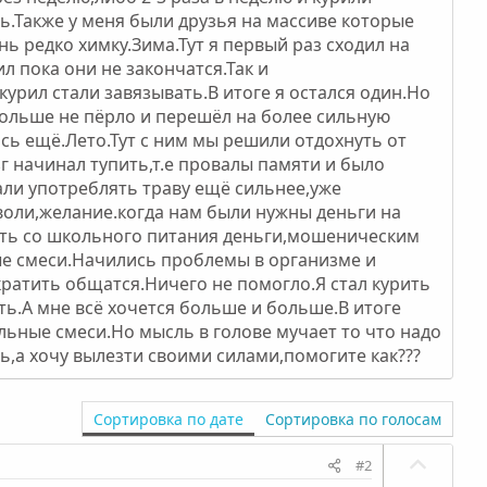
ь.Также у меня были друзья на массиве которые
нь редко химку.Зима.Тут я первый раз сходил на
ил пока они не закончатся.Так и
урил стали завязывать.В итоге я остался один.Но
больше не пёрло и перешёл на более сильную
ось ещё.Лето.Тут с ним мы решили отдохнуть от
г начинал тупить,т.е провалы памяти и было
али употреблять траву ещё сильнее,уже
воли,желание.когда нам были нужны деньги на
ть со школьного питания деньги,мошеническим
ые смеси.Начились проблемы в организме и
ратить общатся.Ничего не помогло.Я стал курить
ть.А мне всё хочется больше и больше.В итоге
льные смеси.Но мысль в голове мучает то что надо
ть,а хочу вылезти своими силами,помогите как???
Сортировка по дате
Сортировка по голосам
П
#2