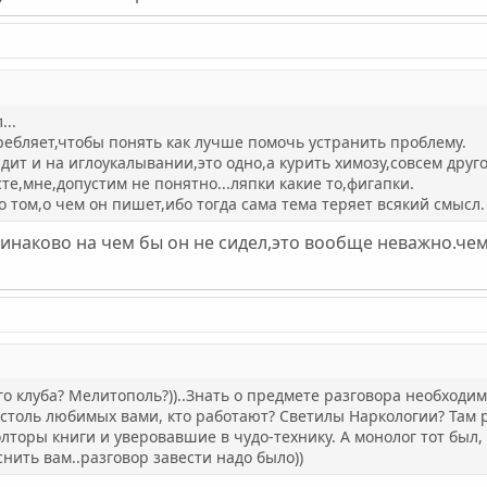
...
ребляет,чтобы понять как лучше помочь устранить проблему.
дит и на иглоукалывании,это одно,а курить химозу,совсем друго
сте,мне,допустим не понятно...ляпки какие то,фигапки.
 о том,о чем он пишет,ибо тогда сама тема теряет всякий смысл.
инаково на чем бы он не сидел,это вообще неважно.чем
го клуба? Мелитополь?))..Знать о предмете разговора необход
столь любимых вами, кто работают? Светилы Наркологии? Там 
торы книги и уверовавшие в чудо-технику. А монолог тот был,
снить вам..разговор завести надо было))