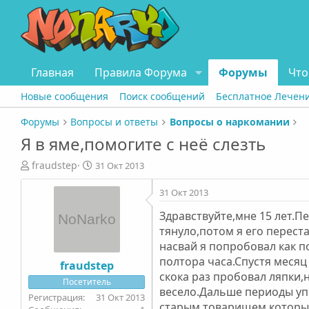
Главная
Правила Форума
Форумы
Что
Новые сообщения
Поиск сообщений
Бесплатное Лечен
Форумы
Вопросы и ответы
Вопросы о наркомании
Я в яме,помогите с неё слезть
А
Д
fraudstep
31 Окт 2013
в
а
т
т
31 Окт 2013
о
а
Здравствуйте,мне 15 лет.П
р
н
т
а
тянуло,потом я его перест
е
ч
насвай я попробовал как 
м
а
полтора часа.Спустя месяц
fraudstep
ы
л
скока раз пробовал ляпки,
Посетитель
а
весело.Дальше периоды уп
31 Окт 2013
старым товарищем который