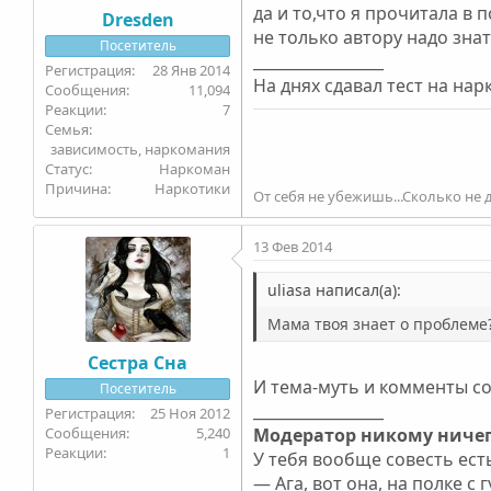
да и то,что я прочитала в 
Dresden
не только автору надо знат
Посетитель
_________________
28 Янв 2014
На днях сдавал тест на на
11,094
7
Семья
зависимость, наркомания
Статус
Наркоман
Причина
Наркотики
От себя не убежишь...Сколько не д
13 Фев 2014
uliasa написал(а):
Мама твоя знает о проблеме?
Сестра Сна
И тема-муть и комменты со
Посетитель
_________________
25 Ноя 2012
5,240
Модератор никому ничег
1
У тебя вообще совесть есть
— Ага, вот она, на полке с