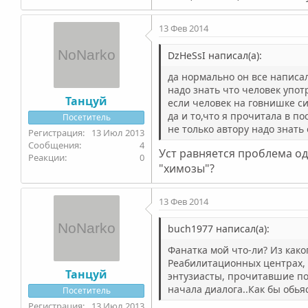
13 Фев 2014
DzHeSsI написал(а):
да нормально он все написал
надо знать что человек упот
Танцуй
если человек на говнишке си
да и то,что я прочитала в по
Посетитель
не только автору надо знать
13 Июл 2013
4
Уст равняется проблема од
0
"химозы"?
13 Фев 2014
buch1977 написал(а):
Фанатка мой что-ли? Из како
Реабилитационных центрах, 
Танцуй
энтузиасты, прочитавшие пол
начала диалога..Как бы обья
Посетитель
13 Июл 2013