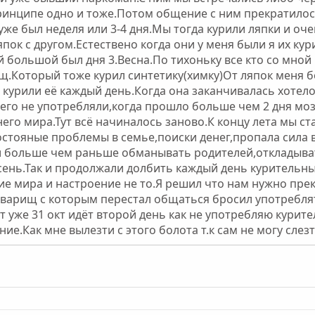
принципе одно и тоже.Потом общение с ним прекратилос
же был неделя или 3-4 дня.Мы тогда курили ляпки и оче
япок с другом.Естествено когда они у меня были я их кур
большой был дня 3.Весна.По тихоньку все кто со мной к
щ.Который тоже курил синтетику(химку)От ляпок меня 
 и курили её каждый день.Когда она заканчивалась хотел
го не употребляли,когда прошло больше чем 2 дня моз
го мира.Тут всё начиналось заново.К концу лета мы ст
стояные проблемы в семье,поиски денег,пропала сила 
и больше чем раньше обманывать родителей,откладыва
сень.Так и продолжали долбить каждый день курительн
е мира и настроение не то.Я решил что нам нужно прек
товарищ с которым перестал общаться бросил употребля
 уже 31 окт идёт второй день как не употребляю курите
ие.Как мне вылезти с этого болота т.к сам не могу слез