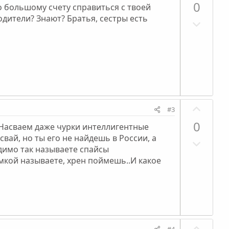
о
0
о большому счету справиться с твоей
з
одители? Знают? Братья, сестры есть
Н
и
е
т
г
и
а
в
т
н
и
ы
в
й
П
н
г
#3
о
ы
о
0
..Насваем даже чурки интеллигентные
з
й
л
вай, но ты его не найдешь в России, а
Н
и
г
о
идимо так называете спайсы
е
т
о
с
мкой называете, хрен поймешь..И какое
г
и
л
а
в
о
т
н
с
и
ы
в
й
П
#4