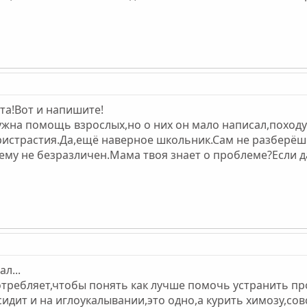
а!Вот и напишите!
жна помощь взрослых,но о них он мало написал,походу
пристрастия.Да,ещё наверное школьник.Сам не разберё
 ему не безразличен.Мама твоя знает о проблеме?Если д
л...
отребляет,чтобы понять как лучше помочь устранить пр
сидит и на иглоукалывании,это одно,а курить химозу,сов