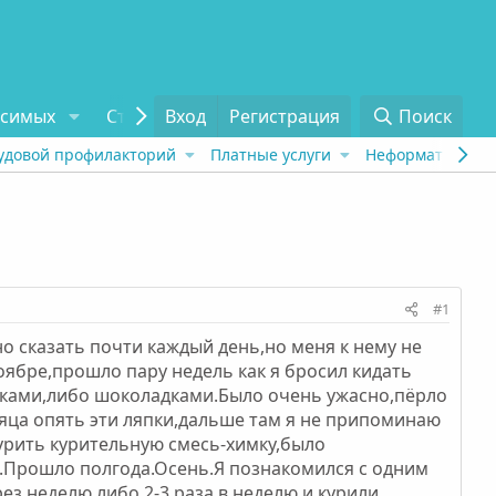
исимых
Статьи
Вход
Отзывы
Регистрация
О проекте
Поиск
Tel
удовой профилакторий
Платные услуги
Неформат
Рех
#1
но сказать почти каждый день,но меня к нему не
ноябре,прошло пару недель как я бросил кидать
япками,либо шоколадками.Было очень ужасно,пёрло
сяца опять эти ляпки,дальше там я не припоминаю
курить курительную смесь-химку,было
а.Прошло полгода.Осень.Я познакомился с одним
з неделю,либо 2-3 раза в неделю и курили