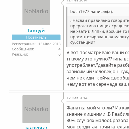
buch1977 написал(а):
..Насвай правильно говорить
прерогатива нищих среднеази
Танцуй
не хватит..Ляпки, вообще то
просинтезированная марихуа
Посетитель
субстанции?
13 Июл 2013
4
Я вот посматриваю ваши соо
0
тп,кому это нужно??типа в
употребляет,"давайте разби
зависимый человек,он нуж
чем не сидит сейчас,вообщ
чему вот эта серенада ваш
12 Фев 2014
Фанатка мой что-ли? Из ка
знание лишними..В Реабил
80% случаях малообразован
моя сердитая почитательни
buch1977