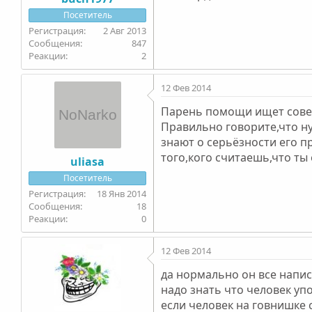
Посетитель
2 Авг 2013
847
2
12 Фев 2014
Парень помощи ищет совет
Правильно говорите,что ну
знают о серьёзности его 
того,кого считаешь,что ты
uliasa
Посетитель
18 Янв 2014
18
0
12 Фев 2014
да нормально он все написа
надо знать что человек уп
если человек на говнишке 