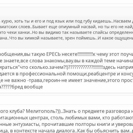
 курю, хоть ты и его и под язык или под губу кидаешь..Насваем
атских слоев..Бывает еще опиумный насвай, но ты его не найд
 это чеки ханки..Но вы видимо так называете спайсы определен
на..Что вы химкой называете, хрен поймешь..И какое ощущен
бщения,вы такую ЕРЕСЬ несете!!!!!!!!!!!!!к чему этот по
се знаете,все слова знакомы,вау.вы в каждой теме начи
раться"что сколько.зачем?!)????????????!!!!!!!!здесь нап
дается в профессиональной помощи,реабцентре и консу
е не важно -трава,героин-не имеет значение,этого прос
а?????бред вообще
кого клуба? Мелитополь?))..Знать о предмете разговор
итационных центрах, столь любимых вами, кто работаю
ные энтузиасты, прочитавшие полторы книги и уверовав
ца, в контексте начала диалога..Как бы обьяснить вам..