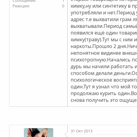
1
химку,ну или синтетику в 
0
употребляли и нет.Период у
адрес т.е выхватили грам л
выхватывали.Период самый 
появился ещё один товари
химку(траву).Тут мы с ним
наркоты.Прошло 2 дня.Ниче
непонятное видинее внешне
психотропную.Начались по
дурь мы начили работать 
способом делали деньги.О
психологическое восприяти
один.Тут я узнал что мой 
продолжаю курить один.Вот
снова получить это ощущен
31 Окт 2013