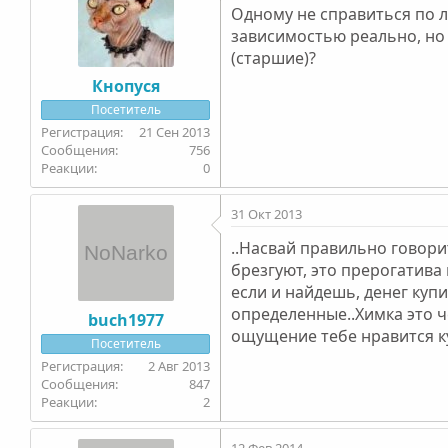
Одному не справиться по л
зависимостью реально, но н
(старшие)?
Кнопуся
Посетитель
21 Сен 2013
756
0
31 Окт 2013
..Насвай правильно говори
брезгуют, это прерогатива
если и найдешь, денег купи
определенные..Химка это ч
buch1977
ощущение тебе нравится к
Посетитель
2 Авг 2013
847
2
12 Фев 2014