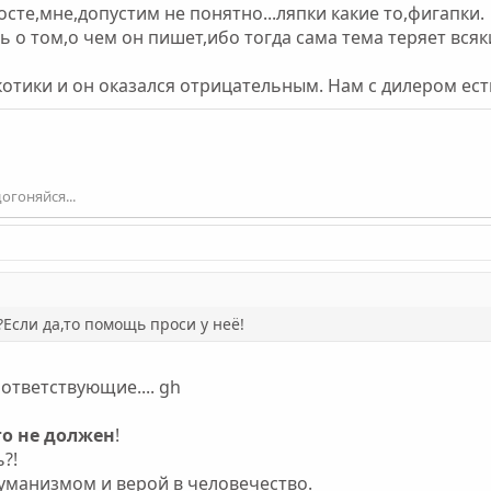
посте,мне,допустим не понятно...ляпки какие то,фигапки.
ь о том,о чем он пишет,ибо тогда сама тема теряет всяк
ркотики и он оказался отрицательным. Нам с дилером ест
огоняйся...
Если да,то помощь проси у неё!
ответствующие.... gh
о не должен
!
?!
 гуманизмом и верой в человечество.