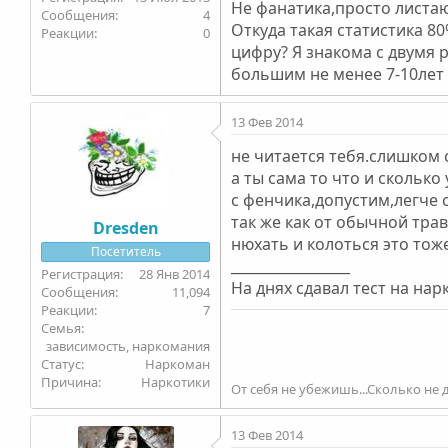
Не фанатика,просто листа
4
Откуда такая статистика 8
0
цифру? Я знакома с двумя
большим не менее 7-10лет 
13 Фев 2014
не читается тебя.слишком 
а ты сама то что и сколько
с фенчика,допустим,легче с
так же как от обычной тра
Dresden
нюхать и колоться это тож
Посетитель
_________________
28 Янв 2014
На днях сдавал тест на на
11,094
7
Семья
зависимость, наркомания
Статус
Наркоман
Причина
Наркотики
От себя не убежишь...Сколько не д
13 Фев 2014