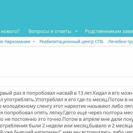
 нового?
Вопросы и ответы
Родственникам зав
ие Наркомании
Реабилитационный центр СПБ
Лечебно-тр
ервый раз я попробовал насвай в 13 лет.Кидал я его мож
ал употреблять.Употреблял я его где-то месяц.Потом в 
по молодёжному сленгу этот наркотик называют либо л
 я попробовал опять ляпку.Гдето ещё через полтора ме
но не постоянно это точно.Потом в апреле мне дали по
отребления были 2 недели или месяц,бывало и 2 месяц
 уже бывший наркоман.С ним мы встречались либо чере