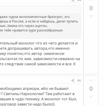
н
г
о
ы
о
0
з
й
л
Н
и
г
о
 даже чурки интеллигентные брезгуют, это
е
т
ешь в России, а если и найдешь, денег купить
о
с
г
ные..Химка это через ацетон,
и
л
ие тебе нравится куря разнообразные
а
в
о
т
н
с
и
учительный монолог что из чего делается и
ы
наете допрашивать автора,что именно
в
й
ример понятно,что автор -химически
н
г
льтантах по хим. зависимости.неважно на
ы
о
то следствие самой зависимости и все. К
й
л
г
о
о
с
П
#5
л
о
0
о
а необходимо априори, ибо не бывают
з
т? Светилы Наркологии? Там работают в
с
Н
и
шие в чудо-технику. А монолог тот был,
е
т
разговор завести надо было))