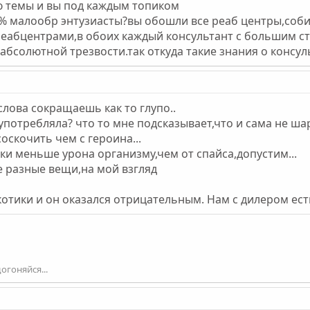
ю темы и вы под каждым топиком
0% малообр энтузиасты?вы обошли все реаб центры,соби
 реабцентрами,в обоих каждый консультант с большим с
абсолютной трезвости.так откуда такие знания о консул
слова сокращаешь как то глупо..
 употребляла? что то мне подсказывает,что и сама не шар
оскочить чем с героина...
вки меньше урона организму,чем от спайса,допустим...
е разные вещи,на мой взгляд
ркотики и он оказался отрицательным. Нам с дилером ест
огоняйся...