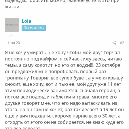
надежды....бросить можно,главное успеть это при
жизни...
Lola
Посетитель
1 Ноя 2011
#2
Я не хочу умирать. не хочу чтобы мой друг торчал
постоянно под кайфом. я сейчас сижу здесь, читаю
темы, а саму колотит. но это от водки!!!. 23 октября
он предложил мне попробовать первый раз
тропикану. Говорил все супер будет. а у меня крышу
сносит, еще хочу, вот и пью ее. мой друг уже 11 лет
этим периодически занимается. сначала героин, а
потом все подряд и таблетки и трава. многие его
друзья говорят мне, что его надо вытаскивать из
этого. но он сам не хочет, раз так делает! в 19 лет он
еще и вич подхватил, короче парню всего 30 лет, а
отходть от этого он не собирается. не знаю куда его
это все доведет.