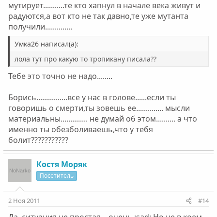
мутирует...........те кто хапнул в начале века живут и
радуются,а вот кто не так давно,те уже мутанта
получили..............
Умка26 написал(а):
лола тут про какую то тропикану писала??
Тебе это точно не надо........
Борись................все у нас в голове......если ты
говоришь о смерти,ты зовешь ее.............. мысли
материальны.............. не думай об этом.......... а что
именно ты обезболиваешь,что у тебя
болит???????????
Костя Моряк
Посетитель
2 Ноя 2011
#14