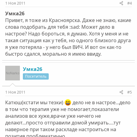
1 Ноя 2011
#4
Умка26
Привет, я тоже из Красноярска. Даже не знаю, какие
слова подобрать для тебя :sad: Может дело в
настрое? Надо бороться, я думаю. Хотя у меня и не
такая ситуация как у тебя, но одного близкого друга
я уже потеряла - у него был ВИЧ. И вот он как-то
быстро сдался, морально я имею ввиду.
Умка26
Посетитель
1 Ноя 2011
#5
Катюш(кстати мы тезки)
дело не в настрое...дело
в том что терапия уже не помогает,показатели
анализов все хуже,врачи уже ничего не
делают...просто отправили домой умирать....тут
наверное при таком раскладе настроиться на
позитив проблематично...