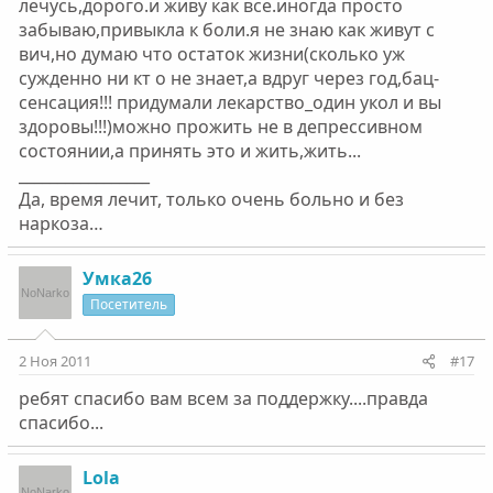
лечусь,дорого.и живу как все.иногда просто
забываю,привыкла к боли.я не знаю как живут с
вич,но думаю что остаток жизни(сколько уж
сужденно ни кт о не знает,а вдруг через год,бац-
сенсация!!! придумали лекарство_один укол и вы
здоровы!!!)можно прожить не в депрессивном
состоянии,а принять это и жить,жить...
_________________
Да, время лечит, только очень больно и без
наркоза…
Умка26
Посетитель
2 Ноя 2011
#17
ребят спасибо вам всем за поддержку....правда
спасибо...
Lola