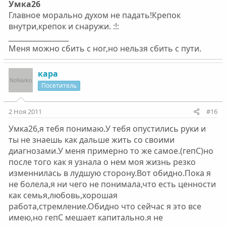
Умка26
Главное морально духом не падать!Крепок
внутри,крепок и снаружи. :!:
_________________
Меня можно сбить с ног,но нельзя сбить с пути.
кара
Посетитель
2 Ноя 2011
#16
Умка26,я тебя понимаю.У тебя опустились руки и
ты не знаешь как дальше жить со своими
диагнозами.У меня примерно то же самое.(гепС)но
после того как я узнала о нем моя жизнь резко
изменнилась в лудшую сторону.Вот обидно.Пока я
не болела,я ни чего не понимала,что есть ценности
как семья,любовь,хорошая
работа,стремление.Обидно что сейчас я это все
имею,но гепС мешает капитально.я не