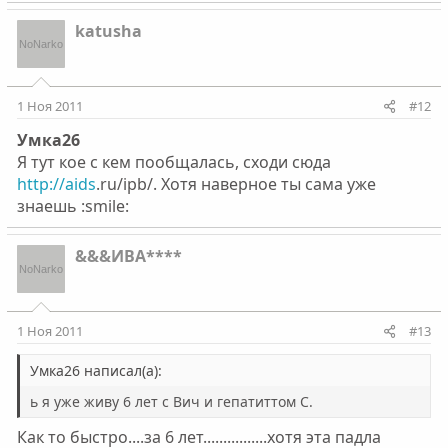
katusha
1 Ноя 2011
#12
Умка26
Я тут кое с кем пообщалась, сходи сюда
http://aids
.ru/ipb/. Хотя наверное ты сама уже
знаешь :smile:
&&&ИВА****
1 Ноя 2011
#13
Умка26 написал(а):
ь я уже живу 6 лет с Вич и гепатиттом С.
Как то быстро....за 6 лет................хотя эта падла