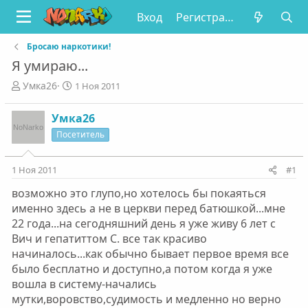
Вход
Регистрация
Бросаю наркотики!
Я умираю...
А
Д
Умка26
1 Ноя 2011
в
а
т
т
Умка26
о
а
Посетитель
р
н
т
а
е
ч
1 Ноя 2011
#1
м
а
ы
л
возможно это глупо,но хотелось бы покаяться
а
именно здесь а не в церкви перед батюшкой...мне
22 года...на сегодняшний день я уже живу 6 лет с
Вич и гепатиттом С. все так красиво
начиналось...как обычно бывает первое время все
было бесплатно и доступно,а потом когда я уже
вошла в систему-начались
мутки,воровство,судимость и медленно но верно