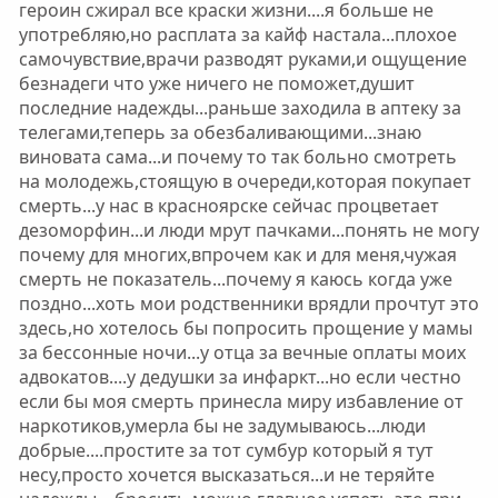
героин сжирал все краски жизни....я больше не
употребляю,но расплата за кайф настала...плохое
самочувствие,врачи разводят руками,и ощущение
безнадеги что уже ничего не поможет,душит
последние надежды...раньше заходила в аптеку за
телегами,теперь за обезбаливающими...знаю
виновата сама...и почему то так больно смотреть
на молодежь,стоящую в очереди,которая покупает
смерть...у нас в красноярске сейчас процветает
дезоморфин...и люди мрут пачками...понять не могу
почему для многих,впрочем как и для меня,чужая
смерть не показатель...почему я каюсь когда уже
поздно...хоть мои родственники врядли прочтут это
здесь,но хотелось бы попросить прощение у мамы
за бессонные ночи...у отца за вечные оплаты моих
адвокатов....у дедушки за инфаркт...но если честно
если бы моя смерть принесла миру избавление от
наркотиков,умерла бы не задумываюсь...люди
добрые....простите за тот сумбур который я тут
несу,просто хочется высказаться...и не теряйте