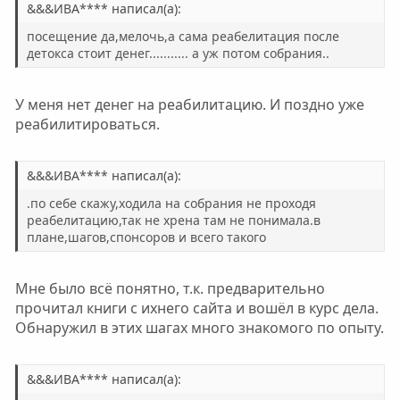
н
н
&&&ИВА**** написал(а):
ы
ы
посещение да,мелочь,а сама реабелитация после
й
й
детокса стоит денег........... а уж потом собрания..
г
г
о
о
У меня нет денег на реабилитацию. И поздно уже
л
л
реабилитироваться.
о
о
с
с
&&&ИВА**** написал(а):
.по себе скажу,ходила на собрания не проходя
реабелитацию,так не хрена там не понимала.в
плане,шагов,спонсоров и всего такого
Мне было всё понятно, т.к. предварительно
прочитал книги с ихнего сайта и вошёл в курс дела.
Обнаружил в этих шагах много знакомого по опыту.
&&&ИВА**** написал(а):