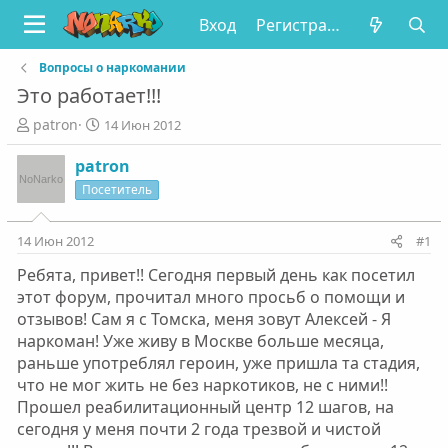
Вход
Регистрация
Вопросы о наркомании
Это работает!!!
А
Д
patron
14 Июн 2012
в
а
т
т
patron
о
а
Посетитель
р
н
т
а
е
ч
14 Июн 2012
#1
м
а
Ребята, привет!! Сегодня первый день как посетил
ы
л
а
этот форум, прочитал много просьб о помощи и
отзывов! Сам я с Томска, меня зовут Алексей - Я
наркоман! Уже живу в Москве больше месяца,
раньше употреблял героин, уже пришла та стадия,
что не мог жить не без наркотиков, не с ними!!
Прошел реабилитационный центр 12 шагов, на
сегодня у меня почти 2 года трезвой и чистой