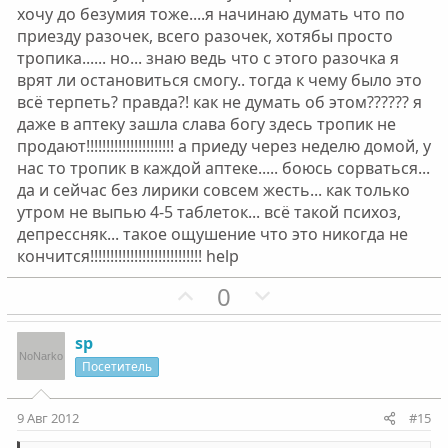
ы
ы
хочу до безумия тоже....я начинаю думать что по
й
й
приезду разочек, всего разочек, хотябы просто
г
г
тропика...... но... знаю ведь что с этого разочка я
о
о
врят ли остановиться смогу.. тогда к чему было это
л
л
всё терпеть? правда?! как не думать об этом?????? я
о
о
даже в аптеку зашла слава богу здесь тропик не
с
с
продают!!!!!!!!!!!!!!!!!!!!!! а приеду через неделю домой, у
нас то тропик в каждой аптеке..... боюсь сорваться...
да и сейчас без лирики совсем жесть... как только
утром не выпью 4-5 таблеток... всё такой психоз,
депрессняк... такое ощушение что это никогда не
кончится!!!!!!!!!!!!!!!!!!!!!!!!!!!! help
П
Н
0
о
е
з
г
sp
и
а
Посетитель
т
т
и
и
9 Авг 2012
#15
в
в