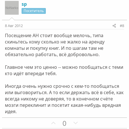
з
г
sp
и
а
Посетитель
т
т
и
и
8 Авг 2012
#8
в
в
Посещение АН стоит вообще мелочь, типа
н
н
скиньтесь кому сколько не жалко на аренду
ы
ы
комнаты и покупку книг. И по шагам там не
й
й
обязательно работать, всё добровольно.
г
г
о
о
Главное чем это ценно -- можно пообщаться с теми
л
л
кто идёт впереди тебя.
о
о
с
с
Иногда очень нужно срочно с кем-то пообщаться
или выговориться. А то если держать всё в себе, как
всегда никому не доверяя, то в конечном счёте
мозги переклинит и посетит какая-нибудь вредная
идея.
П
Н
0