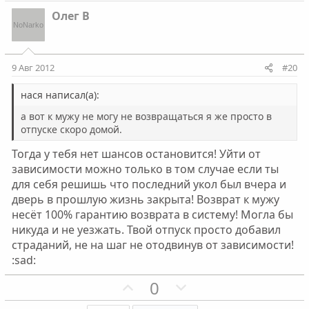
з
г
Олег В
и
а
т
т
и
и
9 Авг 2012
#20
в
в
н
н
нася написал(а):
ы
ы
а вот к мужу не могу не возвращаться я же просто в
й
й
отпуске скоро домой.
г
г
Тогда у тебя нет шансов остановится! Уйти от
о
о
зависимости можно только в том случае если ты
л
л
для себя решишь что последний укол был вчера и
о
о
дверь в прошлую жизнь закрыта! Возврат к мужу
с
с
несёт 100% гарантию возврата в систему! Могла бы
никуда и не уезжать. Твой отпуск просто добавил
страданий, не на шаг не отодвинув от зависимости!
:sad:
П
Н
0
о
е