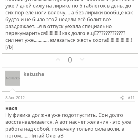
н
н
уже 7 дней сижу на лирике по 6 таблеток в день. до
ы
ы
сих пор еле ноги волочу.... а без лирики вообще как
й
й
будто и не было этой недели всё болит всё
г
г
раздражает....я в отпуск уехала специально
о
о
перекумариться!!!!!!!!!!!! как долго ещЁ?????????????
л
л
сил нет уже............ вмазаться жесть охота!!!!!!!!!!!!!!!!!!!!
о
о
[/b]
с
с
П
Н
0
о
е
з
г
katusha
и
а
т
т
и
и
8 Авг 2012
#11
в
в
нася
н
н
Ну физика должна уже подотпустить. Сон долго
ы
ы
восстанавливается. А вот насчет желания - это уже
й
й
работа над собой. поначалу только сила воли, а
г
г
потом.......Читай ОлегаВ