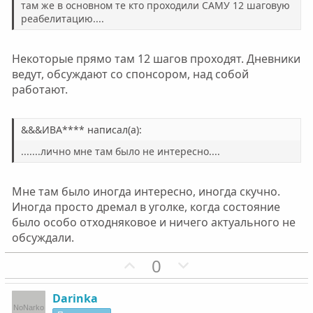
там же в основном те кто проходили САМУ 12 шаговую
реабелитацию....
Некоторые прямо там 12 шагов проходят. Дневники
ведут, обсуждают со спонсором, над собой
работают.
&&&ИВА**** написал(а):
.......лично мне там было не интересно....
Мне там было иногда интересно, иногда скучно.
Иногда просто дремал в уголке, когда состояние
было особо отходняковое и ничего актуального не
обсуждали.
П
Н
0
о
е
з
г
Darinka