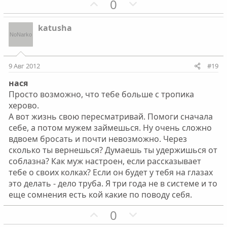
П
Н
0
о
е
з
г
katusha
и
а
т
т
и
и
9 Авг 2012
#19
в
в
нася
н
н
Просто возможно, что тебе больше с тропика
ы
ы
херово.
й
й
А вот жизнь свою пересматривай. Помоги сначала
г
г
себе, а потом мужем займешься. Ну очень сложно
о
о
вдвоем бросать и почти невозможно. Через
л
л
сколько ты вернешься? Думаешь ты удержишься от
о
о
соблазна? Как муж настроен, если рассказывает
с
с
тебе о своих колках? Если он будет у тебя на глазах
это делать - дело труба. Я три года не в системе и то
еще сомнения есть кой какие по поводу себя.
П
Н
0
о
е