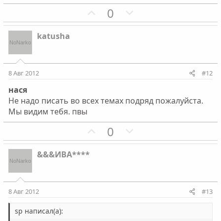
о
о
П
Н
0
л
л
о
е
о
о
з
г
с
с
katusha
и
а
т
т
и
и
8 Авг 2012
#12
в
в
нася
н
н
Не надо писать во всех темах подряд пожалуйста.
ы
ы
Мы видим тебя. пвы
й
й
г
П
г
Н
0
о
о
о
е
л
з
л
г
&&&ИВА****
о
и
о
а
с
т
с
т
и
и
8 Авг 2012
#13
в
в
н
н
sp написал(а):