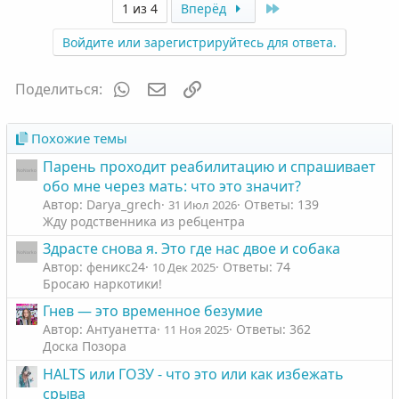
з
г
Last
1 из 4
Вперёд
и
а
Войдите или зарегистрируйтесь для ответа.
т
т
и
и
WhatsApp
Электронная почта
Ссылка
Поделиться:
в
в
н
н
ы
ы
Похожие темы
й
й
Парень проходит реабилитацию и спрашивает
г
г
обо мне через мать: что это значит?
о
о
Автор: Darya_grech
Ответы: 139
31 Июл 2026
л
л
Жду родственника из ребцентра
о
о
Здрасте снова я. Это где нас двое и собака
с
с
Автор: феникс24
Ответы: 74
10 Дек 2025
Бросаю наркотики!
Гнев — это временное безумие
Автор: Антуанетта
Ответы: 362
11 Ноя 2025
Доска Позора
HALTS или ГОЗУ - что это или как избежать
срыва