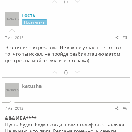
П
Н
0
л
л
о
е
о
о
з
г
Гость
с
с
и
а
Посетитель
т
т
и
и
7 Авг 2012
#5
в
в
Это типичная реклама. Не как не узнаешь что это
н
н
то, что ты искал, не пройдя реабилитацию в этом
ы
ы
центре.. на мой взгляд все это лажа)
й
й
г
П
г
Н
0
о
о
о
е
л
з
л
г
katusha
о
и
о
а
с
т
с
т
и
и
7 Авг 2012
#6
в
в
&&&ИВА****
н
н
Пусть будет. Редко когда прямо телефон оставляют.
ы
ы
Не думаю, что лажа. Реклама конечно, и деньги