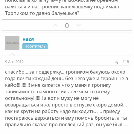
поползать хоть чуть-чуть можно, а не бревном
валяться и настроение капелюшечку поднимает.
Тропиком то давно балуешься?
П
Н
0
о
е
з
г
нася
и
а
Посетитель
т
т
и
и
9 Авг 2012
#18
в
в
спасибо... за поддержку... тропиком балуюсь около
н
н
года почти каждый день. без него уже и героин не в
ы
ы
кайф!!!!!!!!!!! мне кажется что у меня к тропику
й
й
зависимость намного сильнее чем ко всему
г
г
остальному!!!!!!!! а вот к мужу не могу не
о
о
возвращаться я же просто в отпуске скоро домой...
л
л
как не крути на работу надо выходить. .... приеду
о
о
постараюсь держаться и ему помочь бросить. а ты
с
с
правильно сказал про последний раз, он уже был.....