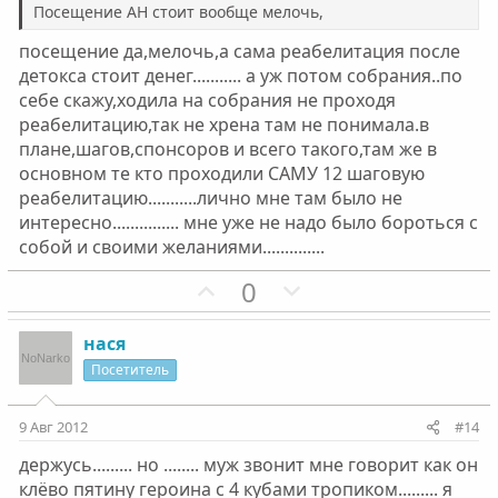
ы
ы
Посещение АН стоит вообще мелочь,
й
й
посещение да,мелочь,а сама реабелитация после
г
г
детокса стоит денег........... а уж потом собрания..по
о
о
себе скажу,ходила на собрания не проходя
л
л
реабелитацию,так не хрена там не понимала.в
о
о
плане,шагов,спонсоров и всего такого,там же в
с
с
основном те кто проходили САМУ 12 шаговую
реабелитацию...........лично мне там было не
интересно............... мне уже не надо было бороться с
собой и своими желаниями..............
П
Н
0
о
е
з
г
нася
и
а
Посетитель
т
т
и
и
9 Авг 2012
#14
в
в
держусь......... но ........ муж звонит мне говорит как он
н
н
клёво пятину героина с 4 кубами тропиком......... я