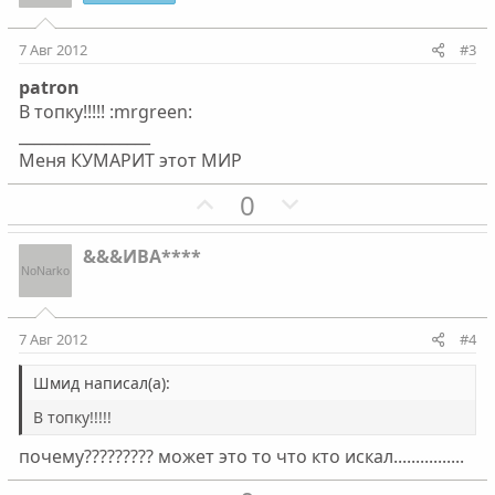
т
т
и
и
7 Авг 2012
#3
в
в
patron
н
н
В топку!!!!! :mrgreen:
ы
ы
_________________
й
й
Меня КУМАРИТ этот МИР
г
г
П
Н
0
о
о
о
е
л
л
з
г
о
о
&&&ИВА****
и
а
с
с
т
т
и
и
7 Авг 2012
#4
в
в
н
н
Шмид написал(а):
ы
ы
В топку!!!!!
й
й
почему????????? может это то что кто искал................
г
г
о
о