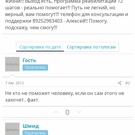
жизни!!! Выход есть, программа реабилитации 12
шагов - реально помогает!! Путь не легкий, но
верный, вам помогут!!! телефон для консультации и
поддержки 89252983403 - Алексей!! Помогу,
подскажу, чем смогу!!!
Сортировка по дате
Сортировка по голосам
Гость
Посетитель
7 Авг 2012
#2
Не кто не поможет человеку, если он сам этого не
захочет.. факт.
П
Н
0
о
е
з
г
Шмид
и
а
Посетитель