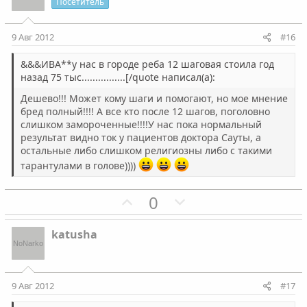
и
а
Посетитель
т
т
и
и
9 Авг 2012
#16
в
в
н
н
&&&ИВА**у нас в городе реба 12 шаговая стоила год
назад 75 тыс................[/quote написал(а):
ы
ы
й
й
Дешево!!! Может кому шаги и помогают, но мое мнение
бред полный!!!! А все кто после 12 шагов, поголовно
г
г
слишком замороченные!!!!У нас пока нормальный
о
о
результат видно ток у пациентов доктора Сауты, а
л
л
остальные либо слишком религиозны либо с такими
о
о
тарантулами в голове))))
с
с
П
Н
0
о
е
з
г
katusha
и
а
т
т
и
и
9 Авг 2012
#17
в
в