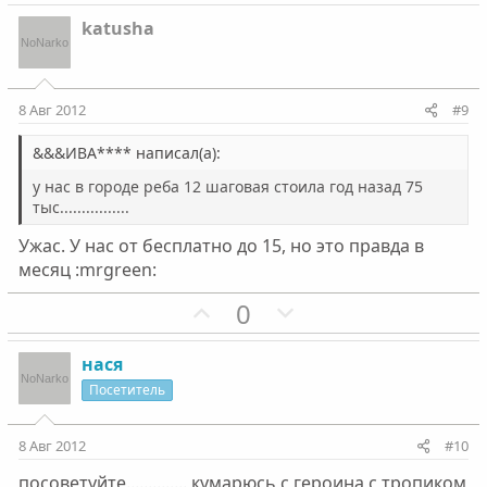
о
е
з
г
katusha
и
а
т
т
и
и
8 Авг 2012
#9
в
в
н
н
&&&ИВА**** написал(а):
ы
ы
у нас в городе реба 12 шаговая стоила год назад 75
й
й
тыс................
г
г
Ужас. У нас от бесплатно до 15, но это правда в
о
о
месяц :mrgreen:
л
л
П
Н
0
о
о
о
е
с
с
з
г
нася
и
а
Посетитель
т
т
и
и
8 Авг 2012
#10
в
в
посоветуйте.............. кумарюсь с героина с тропиком