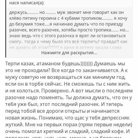
н
н
нася написал(а):
ы
ы
держусь......... но ........ муж звонит мне говорит как он
й
й
клёво пятину героина с 4 кубами тропиком......... я хочу
до безумия тоже....я начинаю думать что по приезду
г
г
разочек, всего разочек, хотябы просто тропика...... но...
о
о
знаю ведь что с этого разочка я врят ли остановиться
л
л
смогу.. тогда к чему было это всё терпеть? правда?! как
о
о
не думать об этом?????? я даже в аптеку зашла слава
Нажмите для раскрытия...
богу здесь тропик не продают!!!!!!!!!!!!!!!!!!!!!! а приеду
с
с
через неделю домой, у нас то тропик в каждой
Терпи казак, атаманом будешь)))))))) Думаешь мы
аптеке..... боюсь сорваться... да и сейчас без лирики
это не проходили? Все когда-то заканчивается. А к
совсем жесть... как только утром не выпью 4-5
мужу советую не возвращаться как минимум год,
таблеток... всё такой психоз, депрессняк... такое
ощушение что это никогда не кончится!!!!!!!!!!!!!!!!!!!!!!!!!!!!
если он в торбе сейчас. Не сможешь ты с ним жить
help
и не колоться. Проверено. А вот мысли о последнем
разочке надо поменять. Ты должна думать, что он у
тебя уже был, этот последний разочек. И теперь
перед тобой все дороги открыты и начинается
новая жизнь. Понимаю, что щас у тебя депрессняк
жуткий. Мне на первых порах (прям первые недели)
очень помогал крепкий и сладкий, сладкий кофе. И