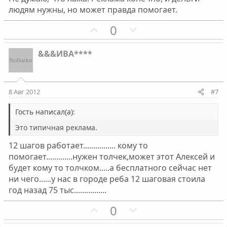
й
й
людям нужны, но может правда помогает.
г
г
П
Н
0
о
о
о
е
л
л
з
г
о
о
&&&ИВА****
и
а
с
с
т
т
и
и
8 Авг 2012
#7
в
в
н
н
Гость написал(а):
ы
ы
Это типичная реклама.
й
й
12 шагов работает................ кому то
г
г
помогает.............нужен толчек,может этот Алексей и
о
о
будет кому то толчком.....а бесплатного сейчас нет
л
л
ни чего......у нас в городе реба 12 шаговая стоила
о
о
год назад 75 тыс................
с
с
П
Н
0
о
е