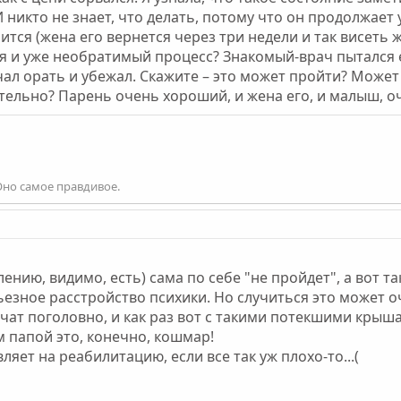
 никто не знает, что делать, потому что он продолжает 
тся (жена его вернется через три недели и так висеть ж
 и уже необратимый процесс? Знакомый-врач пытался ем
чал орать и убежал. Скажите – это может пройти? Може
тельно? Парень очень хороший, и жена его, и малыш, оч
Оно самое правдивое.
лению, видимо, есть) сама по себе "не пройдет", а вот 
ьезное расстройство психики. Но случиться это может 
орчат поголовно, и как раз вот с такими потекшими крыш
 папой это, конечно, кошмар!
ляет на реабилитацию, если все так уж плохо-то...(