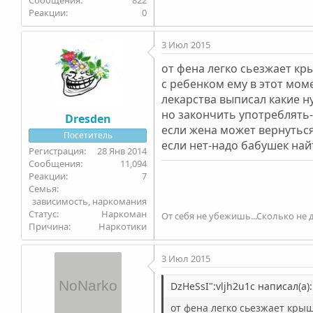
0
3 Июл 2015
от фена легко сьезжает кр
с ребенком ему в этот мом
лекарства выписал какие н
но закончить употреблять-эт
Dresden
если жена может вернутьс
Посетитель
если нет-надо бабушек най
28 Янв 2014
11,094
7
Семья
зависимость, наркомания
Статус
Наркоман
От себя не убежишь...Сколько не д
Причина
Наркотики
3 Июл 2015
DzHeSsI":vljh2u1c написал(а):
от фена легко сьезжает кры