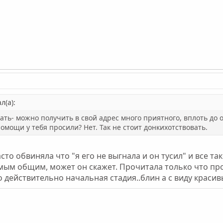
л(а):
зать- можно получить в свой адрес много приятного, вплоть до
помощи у тебя просили? Нет. Так не стоит донкихотствовать.
сто обвиняла что "я его не выгнала и он тусил" и все та
мым общим, может он скажет. Прочитала только что пр
дно действительно начальная стадия..блин а с виду крас