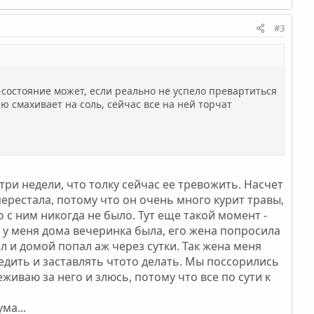
#3
о-состояние может, если реально не успело превартиться
ю смахивает на соль, сейчас все на ней торчат
 три недели, что толку сейчас ее тревожить. Насчет
перестала, потому что он очень много курит травы,
о с ним никогда не было. Тут еще такой момент -
ад у меня дома вечеринка была, его жена попросила
ел и домой попал аж через сутки. Так жена меня
следить и заставлять чтото делать. Мы поссорились
живаю за него и злюсь, потому что все по сути к
ма...