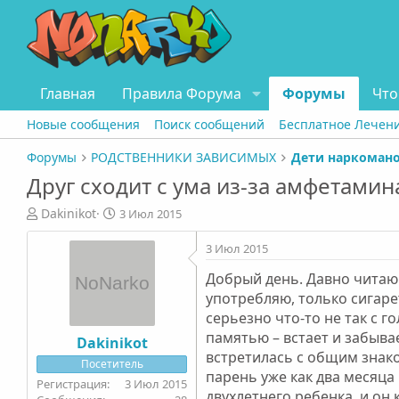
Главная
Правила Форума
Форумы
Что
Новые сообщения
Поиск сообщений
Бесплатное Лечен
Форумы
РОДСТВЕННИКИ ЗАВИСИМЫХ
Дети наркоман
Друг сходит с ума из-за амфетамин
А
Д
Dakinikot
3 Июл 2015
в
а
т
т
3 Июл 2015
о
а
Добрый день. Давно читаю 
р
н
т
а
употребляю, только сигарет
е
ч
серьезно что-то не так с г
м
а
памятью – встает и забывае
Dakinikot
ы
л
встретилась с общим знаком
Посетитель
а
парень уже как два месяца
3 Июл 2015
двухлетнего ребенка, и он 