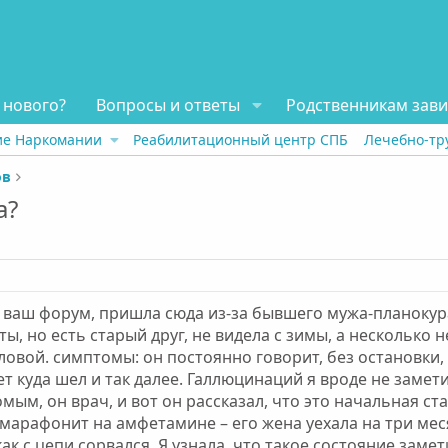
 нового?
Вопросы и ответы
Родственникам зав
ие Наркомании
Реабилитационный центр СПБ
Лечебно-тр
ов
а?
ваш форум, пришла сюда из-за бывшего мужа-планокура
ы, но есть старый друг, не видела с зимы, а несколько не
оловой. симптомы: он постоянно говорит, без остановки, 
т куда шел и так далее. Галлюцинаций я вроде не заметил
ым, он врач, и вот он рассказал, что это начальная ст
 марафонит на амфетамине – его жена уехала на три меся
как с цепи сорвался. Я узнала, что такое состояние замет