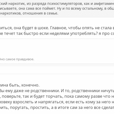
кий наркотик, из разряда психостимуляторов, как и амфетамин
писываете, она сама все поймет. Ну и по всему остальному, в об
 наркотиков, отношения в семье.
иться, она будет в шоке. Главное, чтобы опять не стала в
 течет так быстро если неделями употреблять? я про со
Оно самое правдивое.
мина быть, конечно.
Вы ему даже не родственники. И то, родственники ничуть
, поверьте, так и будет торчать, пока самому разве что 
еловеку взрослеть и напрягаться, если есть кому за него 
ть, поругать, простить, а в итоге сам за него все сдела