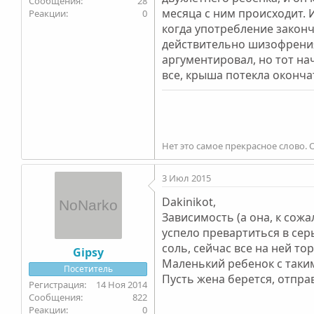
28
месяца с ним происходит. И
0
когда употребление закончи
действительно шизофрения
аргументировал, но тот на
все, крыша потекла оконча
Нет это самое прекрасное слово. 
3 Июл 2015
Dakinikot,
Зависимость (а она, к сожа
успело превартиться в сер
соль, сейчас все на ней т
Gipsy
Маленький ребенок с таким
Посетитель
Пусть жена берется, отправ
14 Ноя 2014
822
0