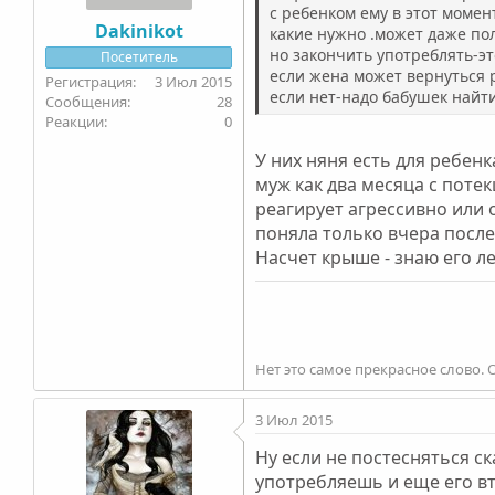
с ребенком ему в этот момен
Dakinikot
какие нужно .может даже пол
но закончить употреблять-это 
Посетитель
если жена может вернуться 
3 Июл 2015
если нет-надо бабушек найти
28
0
У них няня есть для ребенк
муж как два месяца с потек
реагирует агрессивно или 
поняла только вчера после
Насчет крыше - знаю его л
Нет это самое прекрасное слово. 
3 Июл 2015
Ну если не постесняться с
употребляешь и еще его втя