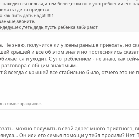
т находиться нельзя,и тем более,если он в употреблении.его на
ежать где то придется.
как пить дать надо!!!!!!1
раньше,звоните.
-дедушек ,теть,дядь,пусть ребенка забирают.
а. Не знаю, получится ли у жены раньше приехать, но ск
шей крышей и все об этом знали но постеснялись сказать
обижается и уходит. С употреблением - не знаю, как сей
 разговора с общим знакомым...
ет 8 всегда с крышей все стабильно было, отчего это не
Оно самое правдивое.
казать- можно получить в свой адрес много приятного, в
нула... Он или его семья помощи у тебя просили? Нет. 