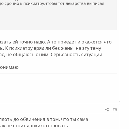
до срочно к психиатру,чтобы тот лекарства выписал
азать ей точно надо. А то приедет и окажется что
. К психиатру вряд ли без жены, на эту тему
час, не общаюсь с ним. Серьезность ситуации
 понимаю
#9
плоть до обвинения в том, что ты сама
Так не стоит донкихотствовать.