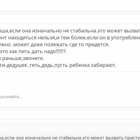
ыша,если она изначально не стабильна.это может вызв
ент находиться нельзя,и тем более,если он в употреблен
ужно .может даже полежать где то придется.
о как пить дать надо!!!!!!1
я раньше,звоните.
ти-дедушек ,теть,дядь,пусть ребенка забирают.
огоняйся...
ша,если она изначально не стабильна.это может вызвать прист