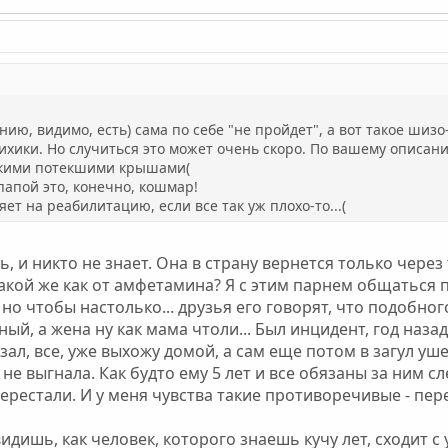
ению, видимо, есть) сама по себе "не пройдет", а вот такое шиз
ихики. Но случиться это может очень скоро. По вашему описани
 такими потекшими крышами(
папой это, конечно, кошмар!
ет на реабилитацию, если все так уж плохо-то...(
, и никто не знает. Она в страну вернется только через
 такой же как от амфетамина? Я с этим парнем общаться 
 но чтобы настолько... друзья его говорят, что подобног
ый, а жена ну как мама чтоли... Был инцидент, год наз
азал, все, уже выхожу домой, а сам еще потом в загул уш
 не выгнала. Как будто ему 5 лет и все обязаны за ним 
ерестали. И у меня чувства такие противоречивые - пере
идишь, как человек, которого знаешь кучу лет, сходит с у