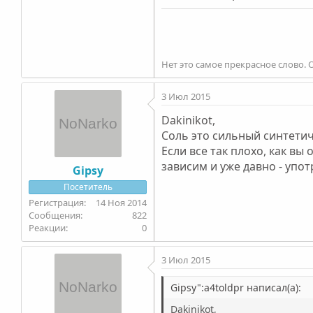
Нет это самое прекрасное слово. 
3 Июл 2015
Dakinikot,
Соль это сильный синтетич
Если все так плохо, как вы
зависим и уже давно - упо
Gipsy
Посетитель
14 Ноя 2014
822
0
3 Июл 2015
Gipsy":a4toldpr написал(а):
Dakinikot,