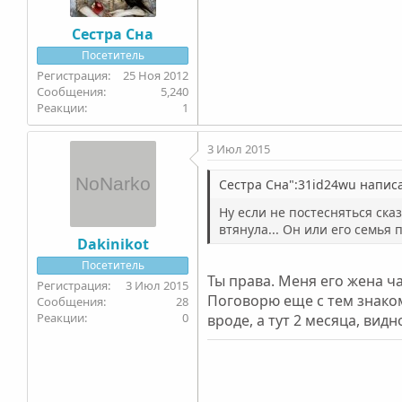
Сестра Сна
Посетитель
25 Ноя 2012
5,240
1
3 Июл 2015
Сестра Сна":31id24wu написа
Ну если не постесняться ска
втянула... Он или его семья 
Dakinikot
Посетитель
Ты права. Меня его жена ча
3 Июл 2015
Поговорю еще с тем знако
28
0
вроде, а тут 2 месяца, ви