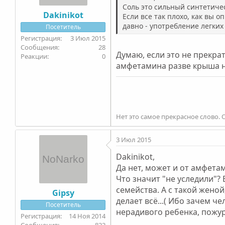
Соль это сильный синтетичес
Dakinikot
Если все так плохо, как вы о
давно - употребление легких
Посетитель
3 Июл 2015
28
Думаю, если это не прекрат
0
амфетамина разве крыша не
Нет это самое прекрасное слово. 
3 Июл 2015
Dakinikot,
Да нет, может и от амфета
Что значит "не уследили"? 
семейства. А с такой женой
Gipsy
делает всё...( Ибо зачем ч
Посетитель
нерадивого ребенка, пожури
14 Ноя 2014
822