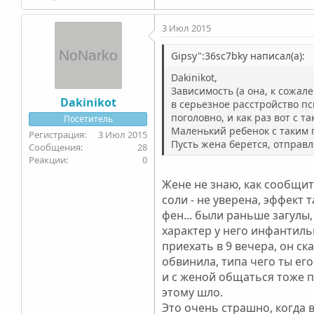
3 Июл 2015
Gipsy":36sc7bky написал(а):
Dakinikot,
Зависимость (а она, к сожал
Dakinikot
в серьезное расстройство пс
поголовно, и как раз вот с
Посетитель
Маленький ребенок с таким 
3 Июл 2015
Пусть жена берется, отправля
28
0
Жене не знаю, как сообщить
соли - не уверена, эффект
фен... были раньше загулы,
характер у него инфантильн
приехать в 9 вечера, он ск
обвинила, типа чего ты его
и с женой общаться тоже п
этому шло.
Это очень страшно, когда в