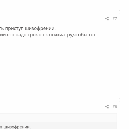
#7
ать приступ шизофрении.
ии.его надо срочно к психиатру,чтобы тот
#8
уп шизофрении.