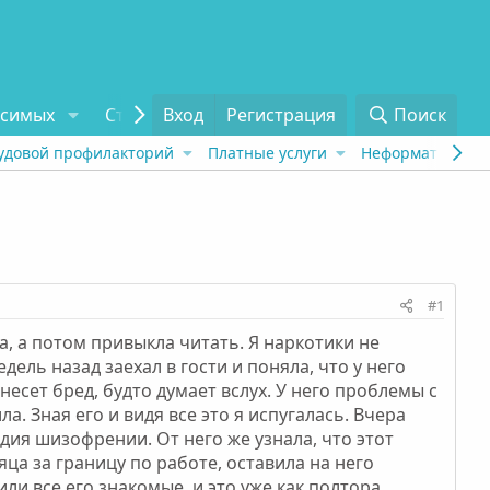
исимых
Статьи
Вход
Отзывы
Регистрация
О проекте
Поиск
Tel
удовой профилакторий
Платные услуги
Неформат
Рех
#1
, а потом привыкла читать. Я наркотики не
дель назад заехал в гости и поняла, что у него
несет бред, будто думает вслух. У него проблемы с
а. Зная его и видя все это я испугалась. Вчера
адия шизофрении. От него же узнала, что этот
ца за границу по работе, оставила на него
или все его знакомые, и это уже как полтора