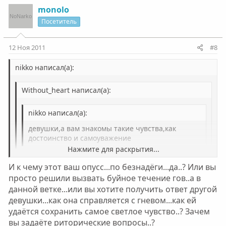
monolo
Посетитель
12 Ноя 2011
#8
nikko написал(а):
Without_heart написал(а):
nikko написал(а):
девушки,а вам знакомы такие чувства,как
достоинство и самоуважение
Нажмите для раскрытия...
К чему это вообще сказано?
И к чему этот ваш опусс...по безнадёги...да..? Или вы
Нажмите для раскрытия...
просто решили вызвать буйное течение гов..а в
Это был простой вопрос женам наркоманов, на
данной ветке...или вы хотите получить ответ другой
который даже ответить толком не могут, т. к. ничего и
Нажмите для раскрытия...
девушки...как она справляется с гневом...как ей
близкого к этим чувствам уже у них не осталось.
Бежать от них, срочно лечить свою психику надо,
удаётся сохранить самое светлое чувство..? Зачем
судьбы свои и детей спасать. Ваши проблемы вы
вы задаёте риторические вопросы..?