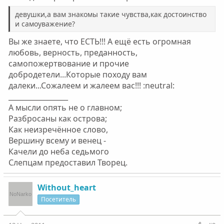
создаете себе сами. Именно поэтому ваши мужья (хотя
мужьями их назвать очень трудно) продолжают и будут
девушки,а вам знакомы такие чувства,как достоинство
продолжать употребление. а вы будете утешать друг
и самоуважение?
друга каким-то мифическим тяжелым и будто бы
Вы же знаете, что ЕСТЬ!!! А ещё есть огромная
благородным трудом. Не смешите людей.
любовь, верность, преданность,
самопожертвование и прочие
добродетели...Которые походу вам
далеки...Сожалеем и жалеем вас!!! :neutral:
_________________
А мысли опять не о главном;
Разбросаны как острова;
Как неизречённое слово,
Вершину всему и венец -
Качели до неба седьмого
Слепцам предоставил Творец.
Without_heart
Посетитель