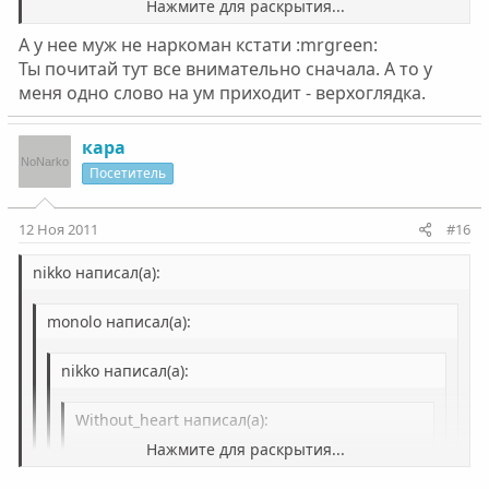
Нажмите для раскрытия...
и по-другому взглянуть на свою жизнь. Не будешь
А у нее муж не наркоман кстати :mrgreen:
принимать - опять же, это твое личное дело.
Ты почитай тут все внимательно сначала. А то у
Продолжай тешить себя надеждой,
меня одно слово на ум приходит - верхоглядка.
что ты самая обаятельная и привлекательная, что тебе
достался самый удивительный и прекрасный человек в
кара
мужья. Правда, он
Посетитель
оказался наркоманом, но это, на твой взгляд, мелочи
жизни. Самое главное, ты будешь за него бороться до
12 Ноя 2011
#16
последнего вздоха.
nikko написал(а):
monolo написал(а):
nikko написал(а):
Without_heart написал(а):
Нажмите для раскрытия...
nikko написал(а):