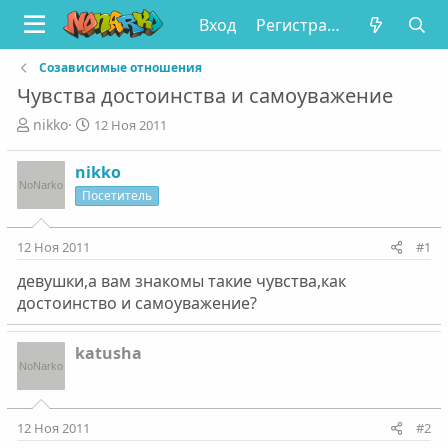
Вход
Регистрация
Созависимые отношения
Чувства достоинства и самоуважение
А
Д
nikko
12 Ноя 2011
в
а
т
т
nikko
о
а
Посетитель
р
н
т
а
е
ч
12 Ноя 2011
#1
м
а
ы
л
девушки,а вам знакомы такие чувства,как
а
достоинство и самоуважение?
katusha
12 Ноя 2011
#2