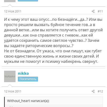
Вы же знаете, что ЕСТЬ!!! А ещё есть огромная любовь,
вы будете утешать друг друга каким-то мифическим
верность, преданность, самопожертвование и прочие
тяжелым и будто бы благородным трудом. Не
12 Ноя 2011
#11
добродетели...Которые походу вам далеки...Сожалеем и
смешите людей.
жалеем вас!!! :neutral:
И к чему этот ваш опусс...по безнадёги...да..? Или вы
Нажмите для раскрытия...
просто решили вызвать буйное течение гов..а в
данной ветке...или вы хотите получить ответ другой
девушки...как она справляется с гневом...как ей
удаётся сохранить самое светлое чувство..? Зачем
вы задаёте риторические вопросы..?
Не от безнадеги. От ужаса, что они пишут, как губят
свою единственную жизнь и жизни своих детей. И
мужьям не помогут и психику набекрень свернут.
nikko
Посетитель
12 Ноя 2011
#12
Without_heart написал(а):