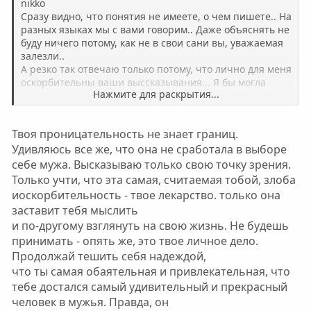
nikko
Сразу видно, что понятия не имеете, о чем пишете.. На
разных языках мы с вами говорим.. Даже объяснять не
буду ничего потому, как не в свои сани вы, уважаемая
залезли..
А резко так отвечаю только потому, что лично для меня
оскорбительны ваши выссказывания... Я бы могла
Нажмите для раскрытия...
наговорить тут вам на 2 страницы, и обидеть вас.. Но с
природой мне не тягаться...
Твоя проницательность не знает границ.
Я тут о мнение чье-то дешевое споткнулась... Упс...
Удивляюсь все же, что она не сработала в выборе
Раздавила....
себе мужа. Высказываю только свою точку зрения.
Только учти, что эта самая, считаемая тобой, злоба
иоскорбительность - твое лекарство. только она
заставит тебя мыслить
и по-другому взглянуть на свою жизнь. Не будешь
принимать - опять же, это твое личное дело.
Продолжай тешить себя надеждой,
что ты самая обаятельная и привлекательная, что
тебе достался самый удивительный и прекрасный
человек в мужья. Правда, он