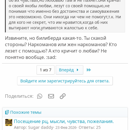
об их чувствах,но любовью там и не пахнет.они кричат
о своей якобы любви, лезут со своей помощью,не
понимая что именно без достоинства и самоуважения
это невозможно. Они никогда ни чем не помогут,т.к. Ни
для кого не секрет, что им нравится,когда об них
вытирают ноги,упиваются жалостью к себе.
Извините, но билиберда какая-то. Ты скакой
стороны? Наркоманов или жен наркоманов? Кто
лезет с помощью? А кто кричит о любви? Не
понятно вообще. :sad:
Last
1 из 7
Вперёд
Войдите или зарегистрируйтесь для ответа.
WhatsApp
Электронная почта
Ссылка
Поделиться:
Похожие темы
Посещение рц, мысли, чувства, пожелания.
Автор: Sugar daddy
Ответы: 25
23 Фев 2026