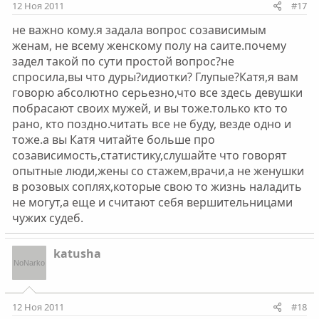
12 Ноя 2011
#17
не важно кому.я задала вопрос созависимым
женам, не всему женскому полу на саите.почему
задел такой по сути простой вопрос?не
спросила,вы что дуры?идиотки? Глупые?Катя,я вам
говорю абсолютно серьезно,что все здесь девушки
побрасают своих мужей, и вы тоже.только кто то
рано, кто поздно.читать все не буду, везде одно и
тоже.а вы Катя читайте больше про
созависимость,статистику,слушайте что говорят
опытные люди,жены со стажем,врачи,а не женушки
в розовых соплях,которые свою то жизнь наладить
не могут,а еще и считают себя вершительницами
чужих судеб.
katusha
12 Ноя 2011
#18