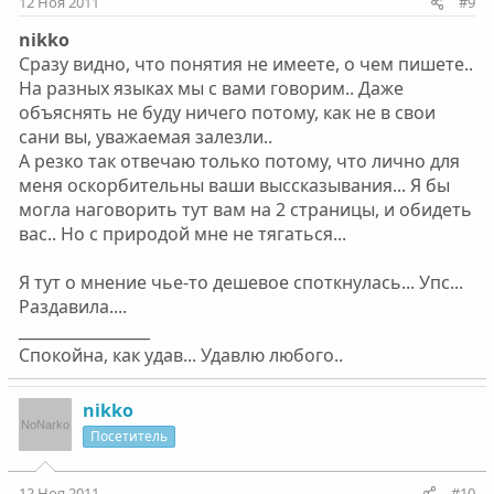
12 Ноя 2011
#9
nikko
Сразу видно, что понятия не имеете, о чем пишете..
На разных языках мы с вами говорим.. Даже
объяснять не буду ничего потому, как не в свои
сани вы, уважаемая залезли..
А резко так отвечаю только потому, что лично для
меня оскорбительны ваши выссказывания... Я бы
могла наговорить тут вам на 2 страницы, и обидеть
вас.. Но с природой мне не тягаться...
Я тут о мнение чье-то дешевое споткнулась... Упс...
Раздавила....
_________________
Спокойна, как удав... Удавлю любого..
nikko
Посетитель
12 Ноя 2011
#10