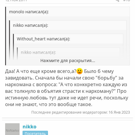
monolo написал(а):
nikko написал(а):
Without_heart написал(а):
nikko написал(а):
Нажмите для раскрытия...
девушки,а вам знакомы такие чувства,как
достоинство и самоуважение
Даа! А что еще кроме всего,а?
Было б чему
Нажмите для раскрытия...
завидовать. Сначала бы начали свою "борьбу" за
К чему это вообще сказано?
наркомана с вопроса: "А что конккретно каждую из
И к чему этот ваш опусс...по безнадёги...да..? Или вы
Нажмите для раскрытия...
просто решили вызвать буйное течение гов..а в
вас толкнуло в объятия страсти к наркоману?" Про
Это был простой вопрос женам наркоманов, на
данной ветке...или вы хотите получить ответ другой
истинную любовь тут даже не идет речи, поскольку
который даже ответить толком не могут, т. к. ничего
девушки...как она справляется с гневом...как ей удаётся
Нажмите для раскрытия...
они не знают, что это вообще такое.
и близкого к этим чувствам уже у них не осталось.
сохранить самое светлое чувство..? Зачем вы задаёте
Бежать от них, срочно лечить свою психику надо,
16 Янв 2023
риторические вопросы..?
Последнее редактирование модератором:
судьбы свои и детей спасать. Ваши проблемы вы
создаете себе сами. Именно поэтому ваши мужья
девушки,а вам знакомы такие чувства,как
nikko
(хотя мужьями их назвать очень трудно)
достоинство и самоуважение?
продолжают и будут продолжать употребление. а
Посетитель