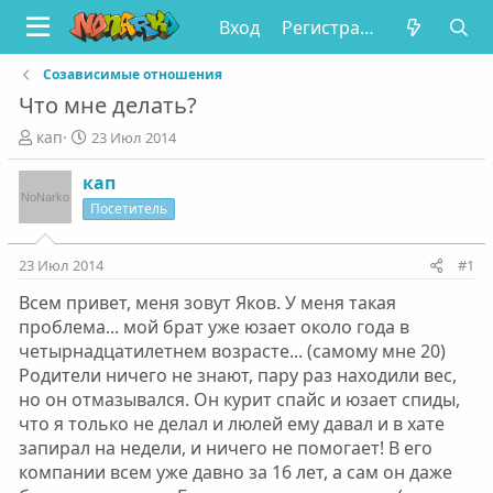
Вход
Регистрация
Созависимые отношения
Что мне делать?
А
Д
кап
23 Июл 2014
в
а
т
т
кап
о
а
Посетитель
р
н
т
а
е
ч
23 Июл 2014
#1
м
а
Всем привет, меня зовут Яков. У меня такая
ы
л
а
проблема... мой брат уже юзает около года в
четырнадцатилетнем возрасте... (самому мне 20)
Родители ничего не знают, пару раз находили вес,
но он отмазывался. Он курит спайс и юзает спиды,
что я только не делал и люлей ему давал и в хате
запирал на недели, и ничего не помогает! В его
компании всем уже давно за 16 лет, а сам он даже