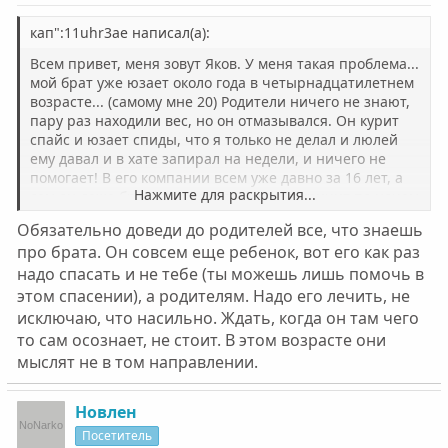
кап":11uhr3ae написал(а):
Всем привет, меня зовут Яков. У меня такая проблема...
мой брат уже юзает около года в четырнадцатилетнем
возрасте... (самому мне 20) Родители ничего не знают,
пару раз находили вес, но он отмазывался. Он курит
спайс и юзает спиды, что я только не делал и люлей
ему давал и в хате запирал на недели, и ничего не
помогает! В его компании всем уже давно за 16 лет, а
Нажмите для раскрытия...
сам он даже бросать не хочет. Бывает кричит по ночам
(или вообще не спит) и когда накуренный приходит
Обязательно доведи до родителей все, что знаешь
иногда у него страшные приходы. И трезвым он почти
про брата. Он совсем еще ребенок, вот его как раз
никогда не бывает, БОЖЕ! Что мне делать?!
надо спасать и не тебе (ты можешь лишь помочь в
этом спасении), а родителям. Надо его лечить, не
исключаю, что насильно. Ждать, когда он там чего
то сам осознает, не стоит. В этом возрасте они
мыслят не в том направлении.
Новлен
Посетитель