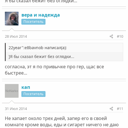
Я бы сказал бежит без оглядки...
вера и надежда
Посетитель
28 Июл 2014
#10
22year":e8bavnob написал(а):
]Я бы сказал бежит без оглядки...
согласна, эт я по привычке про гер, щас все
быстрее...
кап
Посетитель
31 Июл 2014
#11
Не хапает около трех дней, запер его в своей
комнате кроме воды, еды и сигарет ничего не даю