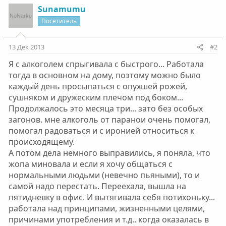
Sunamumu
Посетитель
13 Дек 2013
#2
Я с алкоголем спрыгивала с быстрого... Работала
тогда в основном на дому, поэтому можно было
каждый день просыпаться с опухшей рожей,
сушняком и дружеским плечом под боком...
Продолжалось это месяца три... зато без особых
загонов. мне алкоголь от паранои очень помогал,
помогал радоваться и с иронией относиться к
происходящему.
А потом дела немного выправились, я поняла, что
жопа миновала и если я хочу общаться с
нормальными людьми (невечно пьяными), то и
самой надо перестать. Переехала, вышла на
пятидневку в офис. И вытягивала себя потихоньку...
работала над принципами, жизненными целями,
причинами употребления и т.д.. когда оказалась в