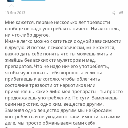
т
т
и
и
13 Дек 2013
#5
в
в
Мне кажется, первые несколько лет трезвости
н
н
вообще не надо употреблять ничего. Ни алкоголь,
ы
ы
ни что-либо другое.
й
й
Иначе легко можно скатиться с одной зависимости
г
г
в другую. И потом, психологически, мне кажется,
о
о
важно дать себе понять что ты можешь жить и
л
л
живёшь без всяких стимуляторов и мед.
о
о
препаратов. Что не надо ничего употреблять,
с
с
чтобы чувствовать себя хорошо. а если ты
прибегаешь к алкоголю, чтобы облегчить
состояние трезвости от наркотиков или
применяешь какие-либо мед препараты - ты просто
продолжаешь употребление. По сути. Заменяешь
один наркотик, одно хим. вещество другим.
Заменяя одно вещество другим мы не бросаем
употреблять и не уходим от зависимости на самом
деле, мы просто обманываем сами себя.