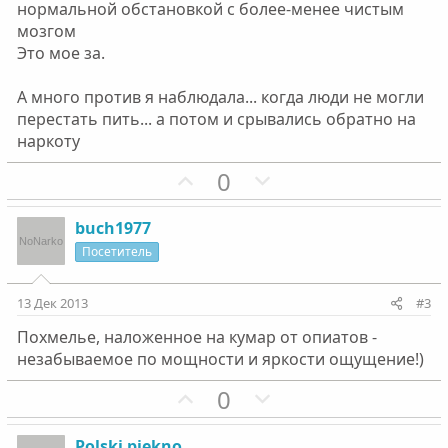
нормальной обстановкой с более-менее чистым
мозгом
Это мое за.
А много против я наблюдала... когда люди не могли
перестать пить... а потом и срывались обратно на
наркоту
П
Н
0
о
е
з
г
buch1977
и
а
Посетитель
т
т
и
и
13 Дек 2013
#3
в
в
Похмелье, наложенное на кумар от опиатов -
н
н
незабываемое по мощности и яркости ощущение!)
ы
ы
й
й
П
Н
0
г
г
о
е
о
о
з
г
Polski piękno