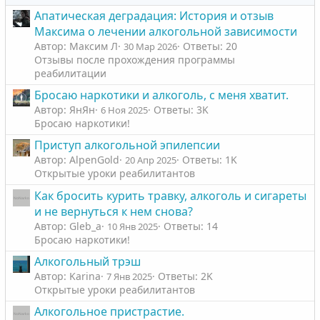
н
н
Апатическая деградация: История и отзыв
ы
ы
Максима о лечении алкогольной зависимости
й
й
Автор: Максим Л
Ответы: 20
30 Мар 2026
г
г
Отзывы после прохождения программы
о
о
реабилитации
л
л
Бросаю наркотики и алкоголь, с меня хватит.
о
о
Автор: ЯнЯн
Ответы: 3K
6 Ноя 2025
с
с
Бросаю наркотики!
Приступ алкогольной эпилепсии
Автор: AlpenGold
Ответы: 1K
20 Апр 2025
Открытые уроки реабилитантов
Как бросить курить травку, алкоголь и сигареты
и не вернуться к нем снова?
Автор: Gleb_a
Ответы: 14
10 Янв 2025
Бросаю наркотики!
Алкогольный трэш
Автор: Karinа
Ответы: 2K
7 Янв 2025
Открытые уроки реабилитантов
Алкогольное пристрастие.