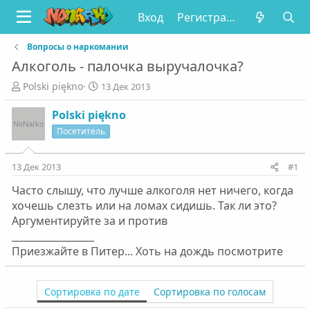
Вход
Регистрация
Вопросы о наркомании
Алкоголь - палочка выручалочка?
А
Д
Polski piękno
13 Дек 2013
в
а
т
т
Polski piękno
о
а
Посетитель
р
н
т
а
е
ч
13 Дек 2013
#1
м
а
Часто слышу, что лучше алкоголя нет ничего, когда
ы
л
а
хочешь слезть или на ломах сидишь. Так ли это?
Аргументируйте за и против
_________________
Приезжайте в Питер... Хоть на дождь посмотрите
Сортировка по дате
Сортировка по голосам