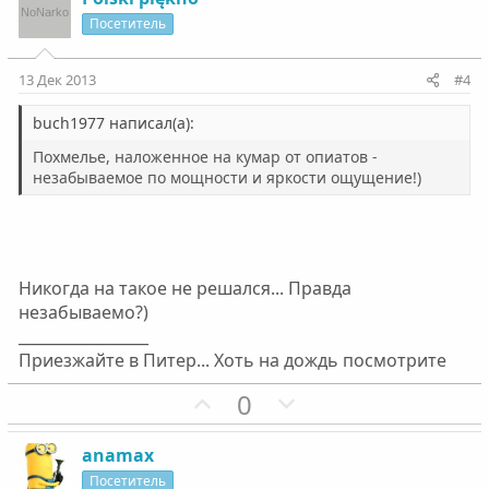
л
л
и
а
Посетитель
о
о
т
т
с
с
и
и
13 Дек 2013
#4
в
в
н
н
buch1977 написал(а):
ы
ы
Похмелье, наложенное на кумар от опиатов -
й
й
незабываемое по мощности и яркости ощущение!)
г
г
о
о
л
л
о
о
Никогда на такое не решался... Правда
с
с
незабываемо?)
_________________
Приезжайте в Питер... Хоть на дождь посмотрите
П
Н
0
о
е
з
г
anamax
и
а
Посетитель