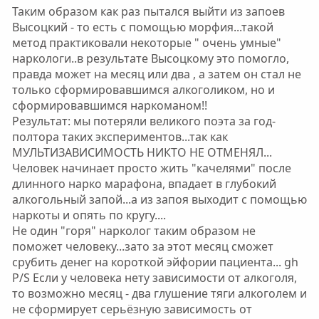
о
о
Таким образом как раз пытался выйти из запоев
л
л
Высоцкий - то есть с помощью морфия...такой
о
о
метод практиковали некоторые " очень умные"
с
с
наркологи..в результате Высоцкому это помогло,
правда может на месяц или два , а затем он стал не
только сформировавшимся алкоголиком, но и
сформировавшимся наркоманом!!
Результат: мы потеряли великого поэта за год-
полтора таких экспериментов...так как
МУЛЬТИЗАВИСИМОСТЬ НИКТО НЕ ОТМЕНЯЛ...
Человек начинает просто жить "качелями" после
длинного нарко марафона, впадает в глубокий
алкогольный запой...а из запоя выходит с помощью
наркоты и опять по кругу....
Не один "горя" нарколог таким образом не
поможет человеку...зато за этот месяц сможет
срубить денег на короткой эйфории пациента... gh
P/S Если у человека нету зависимости от алкоголя,
то возможно месяц - два глушение тяги алкоголем и
не сформирует серьёзную зависимость от