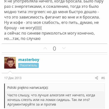
Я не употребляла ничего, когда бросала. Было пару
раз с энергетиками, к сожалению, тогда это было
модно типа :mrgreen: но до меня быстро дошло -
что это зависимость фигачит во мне и я бросила.
Ну и кофе - это моя слабость, его пить, думаю, не
брошу - не могу((((((
а сейчас по синеве приколоться могу конечно,
но....так, по случаю
П
Н
0
о
е
з
г
masterboy
и
а
Посетитель
т
т
и
и
17 Дек 2013
#6
в
в
н
н
Polski piękno написал(а):
ы
ы
Часто слышу, что лучше алкоголя нет ничего, когда
й
й
хочешь слезть или на ломах сидишь. Так ли это?
Аргументируйте за и против
г
г