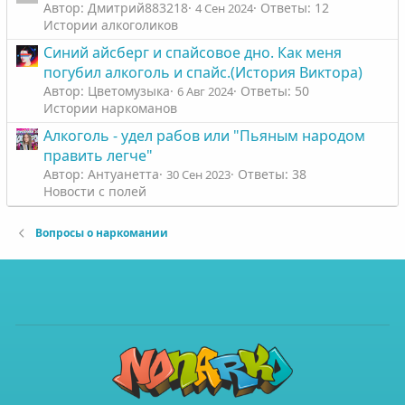
Автор: Дмитрий883218
Ответы: 12
4 Сен 2024
Истории алкоголиков
Синий айсберг и спайсовое дно. Как меня
погубил алкоголь и спайс.(История Виктора)
Автор: Цветомузыка
Ответы: 50
6 Авг 2024
Истории наркоманов
Алкоголь - удел рабов или "Пьяным народом
править легче"
Автор: Антуанетта
Ответы: 38
30 Сен 2023
Новости с полей
Вопросы о наркомании