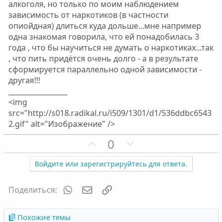
алкоголя, но только по моим наблюдением
зависимость от наркотиков (в частности
опиойдная) длиться куда дольше...мне например
одна знакомая говорила, что ей понадобилась 3
года , что бы научиться не думать о наркотиках...так
, что пить придётся очень долго - а в результате
сформируется параллельно одной зависимости -
другая!!!
_________________
<img
src="http://s018.radikal.ru/i509/1301/d1/536ddbc6543
2.gif" alt="Изображение" />
П
Н
0
о
е
з
г
Войдите или зарегистрируйтесь для ответа.
и
а
т
т
WhatsApp
Электронная почта
Ссылка
Поделиться:
и
и
в
в
Похожие темы