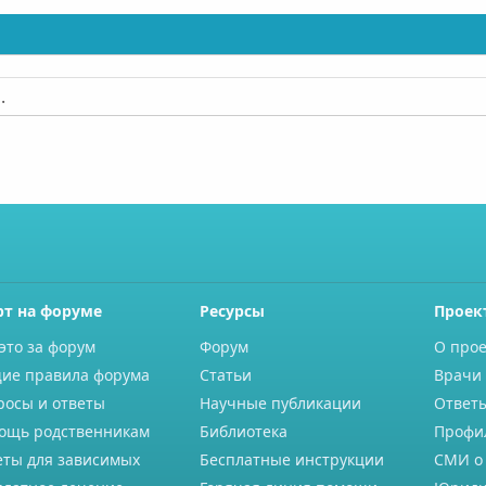
.
рт на форуме
Ресурсы
Проек
это за форум
Форум
О прое
ие правила форума
Статьи
Врачи 
росы и ответы
Научные публикации
Ответ
ощь родственникам
Библиотека
Профи
еты для зависимых
Бесплатные инструкции
СМИ о