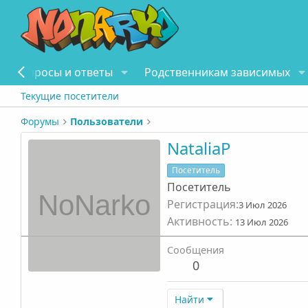
Вопросы и ответы
Родственникам зависимых
Текущие посетители
Форумы
Пользователи
NataliaP
Посетитель
Посетитель
Регистрация
3 Июл 2026
Активность
13 Июл 2026
Сообщения
0
Найти