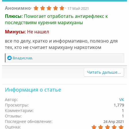
5
Анонимно
17 Май 2021
.
Плюсы
:
Помогает отработать антирефлекс к
0
0
последствиям курения марихуаны
з
в
Минусы
:
Не нашел
ё
з
все по делу, кратко и информативно, полезно для
д
тех, кто не считает марихуану наркотиком
Р
Владислав.
е
а
Читать дальше...
к
ц
и
Информация о статье
и
:
Автор
VK
Просмотры
1,779
Комментарии
1
Отзывы
1
Последнее обновление
24 Апр 2021
5
Оценка