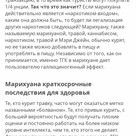
транзакцию, в то время как туристы могут покупать
1/4 унции.
Так что это значит?
Если марихуана
действительно является «наркотиком-входом»,
каким она должна быть, то будет ли легализация
других наркотиков следующей? Марихуану, также
называемую марихуаной, травой, каннабисом,
наркотиком, травой и Мэри Джейн, обычно курят,
но ее также можно добавлять в пищу и
употреблять в пищу. Независимо от того, как он
принимается, именно ТГК в марихуане дает
пользователю галлюциногенный эффект.
Марихуана краткосрочные
последствия для здоровья​
Те, кто курит травку, часто могут оказаться метко
названными «болваном». Те, кто привык курить, с
большей вероятностью будут получать плохие
оценки и постоянно работать на более низком
уровне интеллекта, чем те, кто этого не делает.