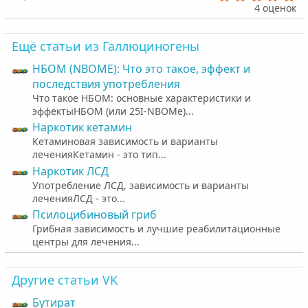
.
4 оценок
0
0
з
Ещё статьи из Галлюциногены
в
ё
НБОМ (NBOME): Что это такое, эффект и
з
д
последствия употребления
Что такое НБОМ: основные характеристики и
эффектыНБОМ (или 25I-NBOMe)...
Наркотик кетамин
Кетаминовая зависимость и варианты
леченияКетамин - это тип...
Наркотик ЛСД
Употребление ЛСД, зависимость и варианты
леченияЛСД - это...
Псилоцибиновый гриб
Грибная зависимость и лучшие реабилитационные
центры для лечения...
Другие статьи VK
Бутират