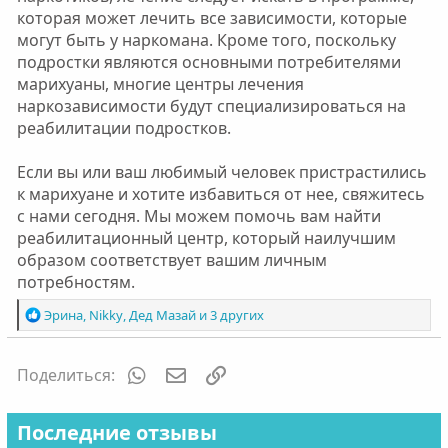
которая может лечить все зависимости, которые
могут быть у наркомана. Кроме того, поскольку
подростки являются основными потребителями
марихуаны, многие центры лечения
наркозависимости будут специализироваться на
реабилитации подростков.
Если вы или ваш любимый человек пристрастились
к марихуане и хотите избавиться от нее, свяжитесь
с нами сегодня. Мы можем помочь вам найти
реабилитационный центр, который наилучшим
образом соответствует вашим личным
потребностям.
Р
Эрина
,
Nikky
,
Дед Мазай
и 3 других
е
а
к
WhatsApp
Электронная почта
Ссылка
Поделиться:
ц
и
и
Последние отзывы
: