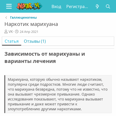
Вход
Регистрация
Галлюциногены
Наркотик марихуана
А
Д
VK
24 Апр 2021
в
а
Статья
Отзывы (1)
т
т
о
а
р
п
Зависимость от марихуаны и
у
варианты лечения​
б
л
и
к
Марихуана, которую обычно называют наркотиком,
а
популярна среди подростков. Многие люди считают,
ц
что марихуана безвредна, потому что не известно, что
и
она вызывает чрезмерное привыкание. Однако
и
исследования показывают, что марихуана вызывает
привыкание и даже может привести к
злоупотреблению другими наркотиками.