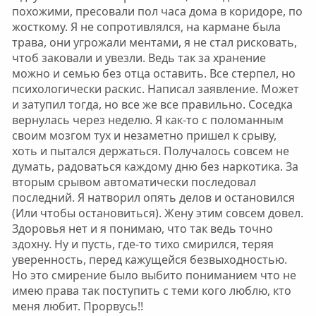
похожими, пресовали пол часа дома в коридоре, по
жосткому. Я не сопротивлялся, на кармане была
трава, они угрожали ментами, я не стал рисковать,
чтоб заковали и увезли. Ведь так за хранение
можно и семью без отца оставить. Все стерпел, но
психологически раскис. Написал заявление. Может
и затупил тогда, но все же все правильно. Соседка
вернулась через неделю. Я как-то с поломанным
своим мозгом тух и незаметно пришел к срыву,
хоть и пытался держаться. Получалось совсем не
думать, радоваться каждому дню без наркотика. За
вторым срывом автоматически последовал
последний. Я натворил опять делов и остановился
(Или чтобы остановиться). Жену этим совсем довел.
Здоровья нет и я понимаю, что так ведь точно
здохну. Ну и пусть, где-то тихо смирился, теряя
уверенность, перед кажущейся безвыходностью.
Но это смирение было выбито пониманием что не
имею права так поступить с теми кого люблю, кто
меня любит. Прорвусь!!