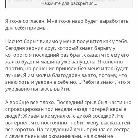
вызывает сильную тягу. C этим состоянием надо
Нажмите для раскрытия...
что-то сделать, чтобы оно прошло. Не
игнорировать, иначе срыв.
Нажмите для раскрытия...
Я тоже согласен. Мне тоже надо будет выработать
для себя приемы.
Я с тобой более чем согласен! Я называю этот синдром
"Паучье чутьё" как в фильме Чел. паук когда он
чувствовал опасность.
Насчет барыг видимо у меня получится как у тебя.
Сейчас я выработал приемчики для избежания срыва
Сегодня звонил друг, который знает барыгу у
как только почую чутье, но до этого было сложно
которого я последний раз брал, сказал что ему его
сначала гнилые мысли, потом звонок барыге-другу,
жалко будет и машина уже запущена. Я конечно
типа узнать как дела и в конце концом всегда приводит
против, но решение приняли без меня и так будет
к одному. Только теперь некому звонить...
лучше. Я им молча благодарен за это, потому, что
знаю хоть и уверен в себе но.... Ребята знают, что я
уже давно пытаюсь выйти.
А вообще все плохо. Последний срыв был частично
спровоцирован три недели назад потерей веры в
людей: Живем в комуналке, с дикой соседкой. Не
вытерпел, что постоянно гнобит жену, высказал ей
все коротко. На следующий день пришла ее сестра
с двумя пьяными охранниками, на людей не