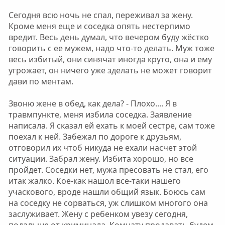
Сегодня всю ночь не спал, переживал за жену.
Кроме меня еще и соседка опять нестерпимо
вредит. Весь день думал, что вечером буду жёстко
говорить с ее мужем, надо что-то делать. Муж тоже
весь избитый, они синячат иногда круто, она и ему
угрожает, он ничего уже зделать не может говорит
дави по ментам.
Звоню жене в обед, как дела? - Плохо.... Я в
травмпункте, меня избила соседка. Заявление
написала. Я сказал ей ехать к моей сестре, сам тоже
поехал к ней. Забежал по дороге к друзьям,
отговорил их чтоб никуда не ехали насчет этой
ситуации. Забрал жену. Избита хорошо, но все
пройдет. Соседки нет, мужа пресовать не стал, его
итак жалко. Кое-как нашол все-таки нашего
учаскового, вроде нашли общий язык. Боюсь сам
на соседку не сорваться, уж слишком многого она
заслуживает. Жену с ребенком увезу сегодня,