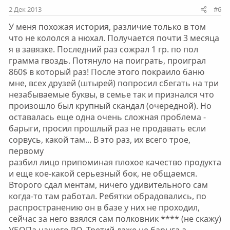
2 Дек 2013
#6
У меня похожая история, различие только в том
что не кололся а нюхал. Получается почти 3 месяца
я в завязке. Последний раз сожрал 1 гр. по пол
грамма гвоздь. Потянуло на поиграть, проиграл
860$ в который раз! После этого покраило баню
мне, всех друзей (штырей) попросил сбегать на три
незабываемые буквы, в семье так и признался что
произошло был крупный скандал (очередной). Но
оставалась еще одна очень сложная проблема -
барыги, просил прошлый раз не продавать если
сорвусь, какой там... В это раз, их всего трое,
первому
разбил лицо припоминая плохое качество продукта
и еще кое-какой серьезный бок, не общаемся.
Второго сдал ментам, ничего удивительного сам
когда-то там работал. Ребятки обрадовались, по
распространению он в базе у них не проходил,
сейчас за него взялся сам полковник **** (не скажу)