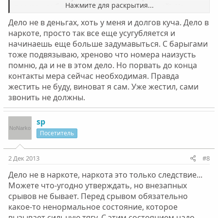
Нажмите для раскрытия...
произошло был крупный скандал (очередной). Но
оставалась еще одна очень сложная проблема -
Дело не в деньгах, хоть у меня и долгов куча. Дело в
барыги, просил прошлый раз не продавать если
наркоте, просто так все еще усугубляется и
сорвусь, какой там... В это раз, их всего трое, первому
начинаешь еще больше задумавыться. С барыгами
разбил лицо припоминая плохое качество продукта и
еще кое-какой серьезный бок, не общаемся. Второго
тоже подвязываю, хреново что номера наизусть
сдал ментам, ничего удивительного сам когда-то там
помню, да и не в этом дело. Но порвать до конца
работал. Ребятки обрадовались, по распространению
контакты мера сейчас необходимая. Правда
он в базе у них не проходил, сейчас за него взялся сам
жестить не буду, виноват я сам. Уже жестил, сами
полковник **** (не скажу) УБОПа нашего РО. Третий
звонить не должны.
даже не барыга а товарищ как-бы, рука не поднялась,
но мы все друг друга знаем и походу он в теме за
первых двух, трубку не берет даже просто поговорить.
sp
Остальных пересажали еще до.
Посетитель
По другому решения своих проблем я не смог найти.
Методы Сталинские, но действуют...
2 Дек 2013
#8
Дело не в наркоте, наркота это только следствие...
Можете что-угодно утверждать, но внезапных
срывов не бывает. Перед срывом обязательно
какое-то ненормальное состояние, которое
вызывает сильную тягу. C этим состоянием надо