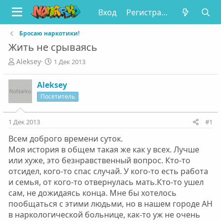
Вход
Регистрация
Бросаю наркотики!
Жить не срываясь
А
Д
Aleksey
1 Дек 2013
в
а
т
т
Aleksey
о
а
Посетитель
р
н
т
а
е
ч
1 Дек 2013
#1
м
а
ы
л
Всем доброго времени суток.
а
Моя история в общем такая же как у всех. Лучше
или хуже, это безнравственный вопрос. Кто-то
отсидел, кого-то спас случай. У кого-то есть работа
и семья, от кого-то отвернулась мать.Кто-то ушел
сам, не дожидаясь конца. Мне бы хотелось
пообщаться с этими людьми, но в нашем городе АН
в наркологической больнице, как-то уж не очень