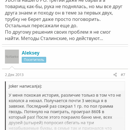
УБОПа нашего РО. Третий даже не барыга а
товарищ как-бы, рука не поднялась, но мы все друг
друга знаем и походу он в теме за первых двух,
трубку не берет даже просто поговорить.
Остальных пересажали еще до.
По другому решения своих проблем я не смог
найти. Методы Сталинские, но действуют...
Aleksey
Посетитель
2 Дек 2013
#7
Joker написал(а):
У меня похожая история, различие только в том что не
кололся а нюхал. Получается почти 3 месяца я в
завязке. Последний раз сожрал 1 гр. по пол грамма
гвоздь. Потянуло на поиграть, проиграл 860$ в
который раз! После этого покраило баню мне, всех
друзей (штырей) попросил сбегать на три
незабываемые буквы, в семье так и признался что