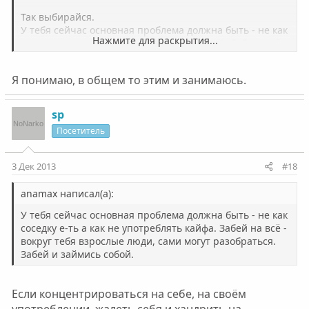
Так выбирайся.
У тебя сейчас основная проблема должна быть - не как
Нажмите для раскрытия...
соседку e-ть а как не употреблять кайфа. Забей на всё -
вокруг тебя взрослые люди, сами могут разобраться.
Забей и займись собой. Иначе всё это будет бегом по
Нажмите для раскрытия...
Я понимаю, в общем то этим и занимаюсь.
замкнутому кругу.
В общем-то надо отмести всё, что мешает твоему
выздоровлению. Иначе, как все мы понимаем, не будет
sp
никакого будущего,ни жены, ни перспективы в-ть
Посетитель
соседке :mrgreen:
3 Дек 2013
#18
anamax написал(а):
У тебя сейчас основная проблема должна быть - не как
соседку e-ть а как не употреблять кайфа. Забей на всё -
вокруг тебя взрослые люди, сами могут разобраться.
Забей и займись собой.
Если концентрироваться на себе, на своём