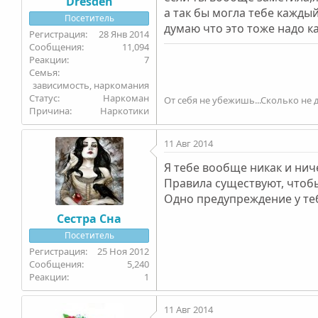
Dresden
а так бы могла тебе кажды
Посетитель
думаю что это тоже надо к
28 Янв 2014
11,094
7
Семья
зависимость, наркомания
Статус
Наркоман
От себя не убежишь...Сколько не д
Причина
Наркотики
11 Авг 2014
Я тебе вообще никак и нич
Правила существуют, чтобы
Одно предупреждение у теб
Сестра Сна
Посетитель
25 Ноя 2012
5,240
1
11 Авг 2014