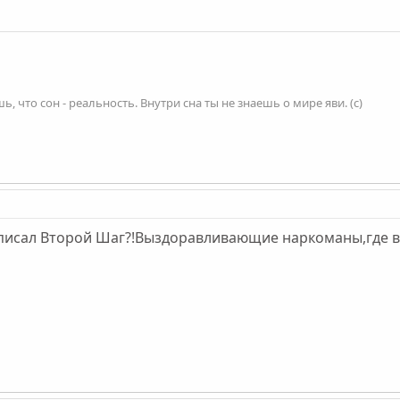
, что сон - реальность. Внутри сна ты не знаешь о мире яви. (с)
писал Второй Шаг?!Выздоравливающие наркоманы,где вы?