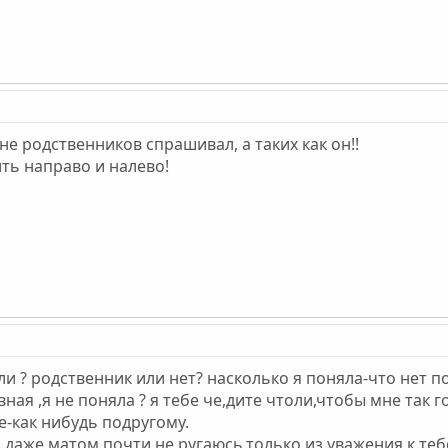
 не родственников спрашивал, а таких как он!!
ть направо и налево!
ли ? родственник или нет? насколько я поняла-что нет п
вная ,я не поняла ? я тебе че,дите чтоли,чтобы мне так 
е-как нибудь подругому.
 даже матом почти не ругаюсь.только из уважения к теб