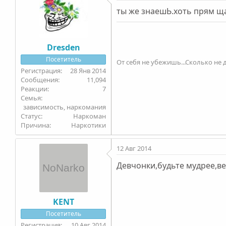
ты же знаешЬ.хоть прям щ
Dresden
Посетитель
От себя не убежишь...Сколько не д
28 Янв 2014
11,094
7
Семья
зависимость, наркомания
Статус
Наркоман
Причина
Наркотики
12 Авг 2014
Девчонки,будьте мудрее,в
KENT
Посетитель
10 Авг 2014