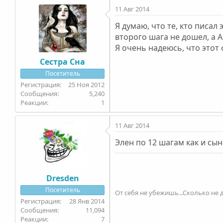
11 Авг 2014
Я думаю, что те, кто писа
второго шага не дошел, а 
Я очень надеюсь, что этот
Сестра Сна
Посетитель
25 Ноя 2012
5,240
1
11 Авг 2014
Элен по 12 шагам как и сы
Dresden
Посетитель
От себя не убежишь...Сколько не д
28 Янв 2014
11,094
7