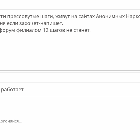
л эти пресловутые шаги, живут на сайтах Анонимных Нарк
Аня если захочет-напишет.
 форум филиалом 12 шагов не станет.
н работает
огоняйся...