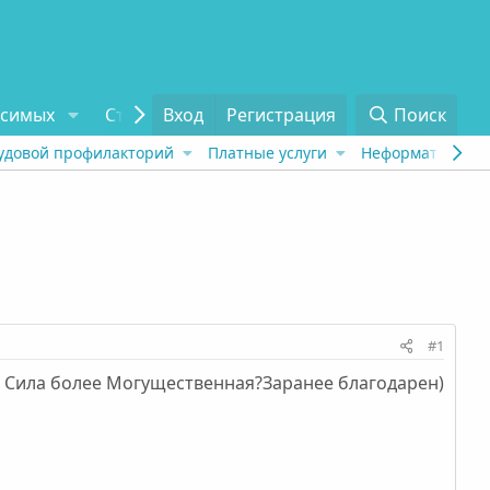
исимых
Статьи
Вход
Отзывы
Регистрация
О проекте
Поиск
Tel
удовой профилакторий
Платные услуги
Неформат
Рех
#1
ас Сила более Могущественная?Заранее благодарен)