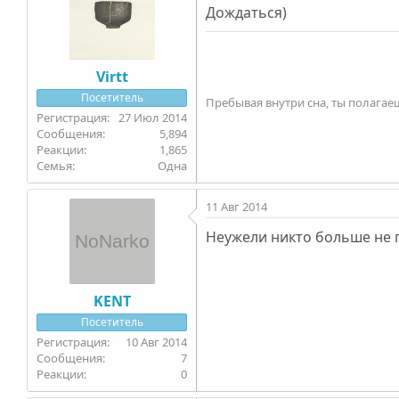
Дождаться)
Virtt
Посетитель
Пребывая внутри сна, ты полагаешь
27 Июл 2014
5,894
1,865
Семья
Одна
11 Авг 2014
Неужели никто больше не 
KENT
Посетитель
10 Авг 2014
7
0