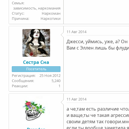
Семья
зависимость, наркомания
Статус
Наркоман
Причина
Наркотики
11 Авг 2014
Джесси, уймись, уже, а? Он
Вам с Эллен лишь бы флуди
Сестра Сна
Посетитель
25 Ноя 2012
5,240
1
11 Авг 2014
а че,там есть различие что
и ваще,ты че такая агресси
своим детям так говори.мн
если ты вообще заметила,я