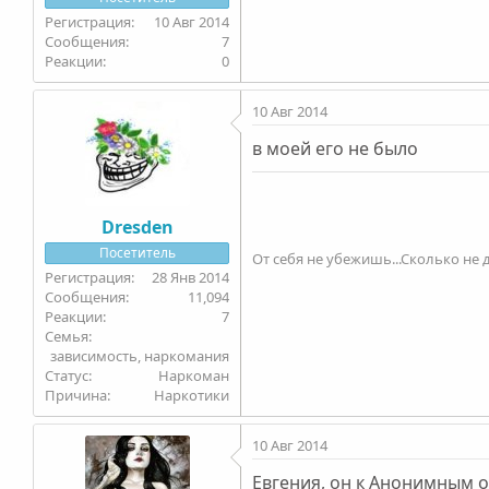
10 Авг 2014
7
0
10 Авг 2014
в моей его не было
Dresden
Посетитель
От себя не убежишь...Сколько не д
28 Янв 2014
11,094
7
Семья
зависимость, наркомания
Статус
Наркоман
Причина
Наркотики
10 Авг 2014
Евгения, он к Анонимным 