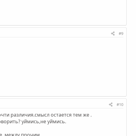
#9
#10
очти различия.смысл остается тем же .
говорить? уймись,не уймись.
е ,между прочим.