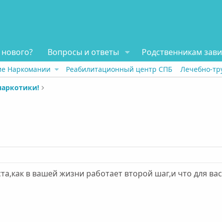
 нового?
Вопросы и ответы
Родственникам зав
ие Наркомании
Реабилитационный центр СПБ
Лечебно-тр
наркотики!
а,как в вашей жизни работает второй шаг,и что для в