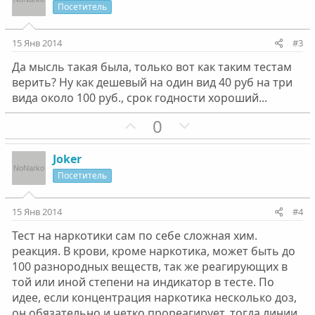
и
а
Посетитель
т
т
и
и
15 Янв 2014
#3
в
в
Да мысль такая была, только вот как таким тестам
н
н
верить? Ну как дешевый на один вид 40 руб на три
ы
ы
вида около 100 руб., срок годности хороший...
й
й
г
П
г
Н
0
о
о
о
е
л
з
л
г
Joker
о
и
о
а
Посетитель
с
т
с
т
и
и
15 Янв 2014
#4
в
в
Тест на наркотики сам по себе сложная хим.
н
н
реакция. В крови, кроме наркотика, может быть до
ы
ы
100 разнородных веществ, так же реагирующих в
й
й
той или иной степени на индикатор в тесте. По
г
г
идее, если концентрация наркотика несколько доз,
о
о
он обязательно и четко прореагирует, тогда линии