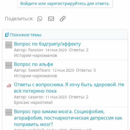
з
г
Войдите или зарегистрируйтесь для ответа.
и
а
т
т
WhatsApp
Электронная почта
Ссылка
Поделиться:
и
и
в
в
Похожие темы
н
н
Вопрос по бэдтрипу/эффекту
ы
ы
Автор: Passion
Ответы: 2
14 Ноя 2023
й
й
Истории наркоманов
г
г
Вопрос по альфе
о
о
Автор: SweetTears
Ответы: 3
12 Ноя 2023
л
л
Истории наркоманов
о
о
Ответы с вопросника. Я хочу быть здоровой. Не
с
с
всё потеряно пока
Автор: caxaros
Ответы: 2
11 Ноя 2023
Бросаю наркотики!
Вопрос про химию мозга. Социофобия,
агорафобия, постнаркотическая депрессия как
поправить мозг?