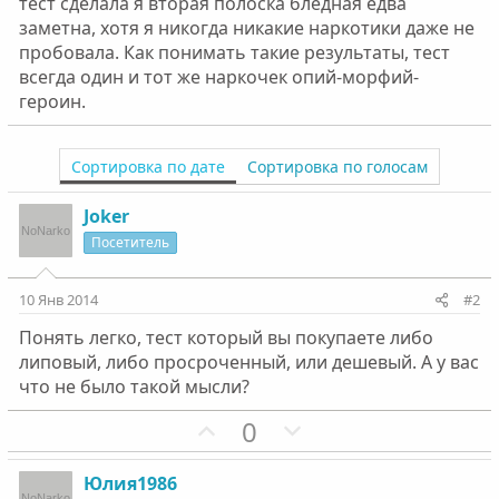
тест сделала я вторая полоска бледная едва
заметна, хотя я никогда никакие наркотики даже не
пробовала. Как понимать такие результаты, тест
всегда один и тот же наркочек опий-морфий-
героин.
Сортировка по дате
Сортировка по голосам
Joker
Посетитель
10 Янв 2014
#2
Понять легко, тест который вы покупаете либо
липовый, либо просроченный, или дешевый. А у вас
что не было такой мысли?
П
Н
0
о
е
з
г
Юлия1986