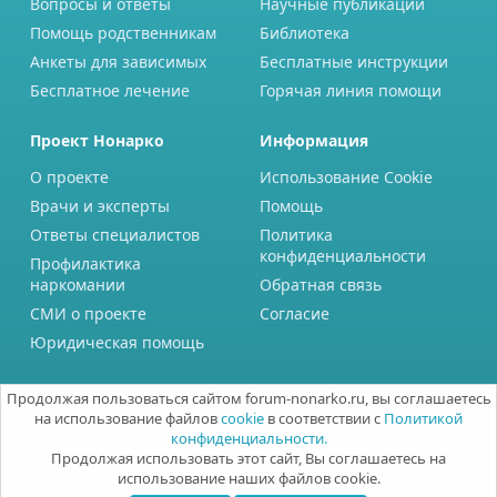
Вопросы и ответы
Научные публикации
Помощь родственникам
Библиотека
Анкеты для зависимых
Бесплатные инструкции
Бесплатное лечение
Горячая линия помощи
Проект Нонарко
Информация
О проекте
Использование Cookie
Врачи и эксперты
Помощь
Ответы специалистов
Политика
конфиденциальности
Профилактика
наркомании
Обратная связь
СМИ о проекте
Согласие
Юридическая помощь
Продолжая пользоваться сайтом forum-nonarko.ru, вы соглашаетесь
на использование файлов
cookie
в соответствии с
Политикой
конфиденциальности.
Продолжая использовать этот сайт, Вы соглашаетесь на
использование наших файлов cookie.