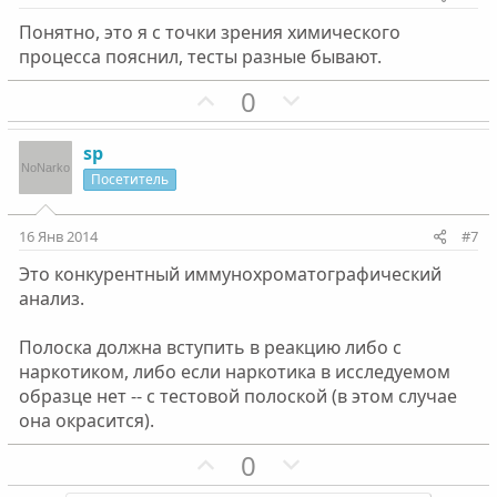
в
в
Понятно, это я с точки зрения химического
н
н
процесса пояснил, тесты разные бывают.
ы
ы
й
й
П
Н
0
г
г
о
е
о
о
з
г
sp
л
л
и
а
Посетитель
о
о
т
т
с
с
и
и
16 Янв 2014
#7
в
в
Это конкурентный иммунохроматографический
н
н
анализ.
ы
ы
й
й
Полоска должна вступить в реакцию либо с
г
г
наркотиком, либо если наркотика в исследуемом
о
о
образце нет -- с тестовой полоской (в этом случае
л
л
она окрасится).
о
о
П
Н
0
с
с
о
е