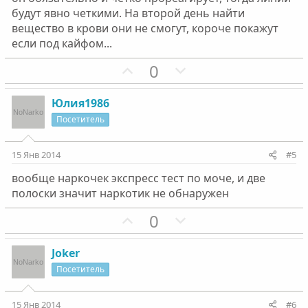
л
л
будут явно четкими. На второй день найти
о
о
вещество в крови они не смогут, короче покажут
с
с
если под кайфом...
П
Н
0
о
е
з
г
Юлия1986
и
а
Посетитель
т
т
и
и
15 Янв 2014
#5
в
в
вообще наркочек экспресс тест по моче, и две
н
н
полоски значит наркотик не обнаружен
ы
ы
й
й
П
Н
0
г
г
о
е
о
о
з
г
Joker
л
л
и
а
Посетитель
о
о
т
т
с
с
и
и
15 Янв 2014
#6