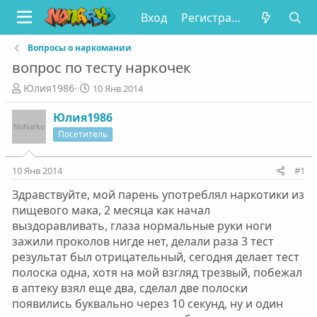
Вход
Регистрация
Вопросы о наркомании
вопрос по тесту наркочек
А
Д
Юлия1986
10 Янв 2014
в
а
т
т
Юлия1986
о
а
Посетитель
р
н
т
а
е
ч
10 Янв 2014
#1
м
а
Здравствуйте, мой парень употреблял наркотики из
ы
л
а
пищевого мака, 2 месяца как начал
выздоравливать, глаза нормальные руки ноги
зажили проколов нигде нет, делали раза 3 тест
результат был отрицательный, сегодня делает тест
полоска одна, хотя на мой взгляд трезвый, побежал
в аптеку взял еще два, сделал две полоски
появились буквально через 10 секунд, ну и один