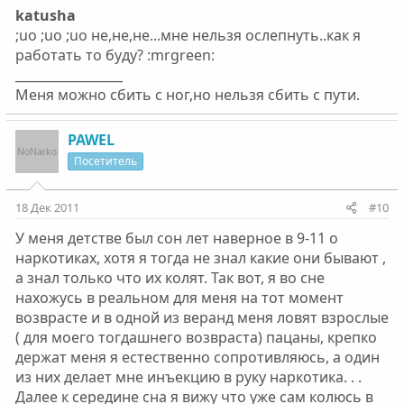
katusha
;uo ;uo ;uo не,не,не...мне нельзя ослепнуть..как я
работать то буду? :mrgreen:
_________________
Меня можно сбить с ног,но нельзя сбить с пути.
PAWEL
Посетитель
18 Дек 2011
#10
У меня детстве был сон лет наверное в 9-11 о
наркотиках, хотя я тогда не знал какие они бывают ,
а знал только что их колят. Так вот, я во сне
нахожусь в реальном для меня на тот момент
возврасте и в одной из веранд меня ловят взрослые
( для моего тогдашнего возвраста) пацаны, крепко
держат меня я естественно сопротивляюсь, а один
из них делает мне инъекцию в руку наркотика. . .
Далее к середине сна я вижу что уже сам колюсь в