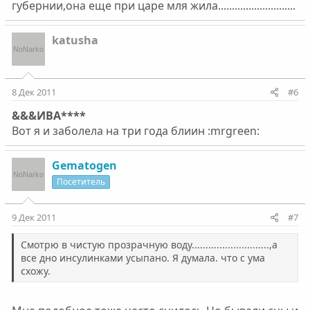
губернии,она еще при царе мля жила............................
katusha
8 Дек 2011
#6
&&&ИВА****
Вот я и заболела на три года блиин :mrgreen:
Gematogen
Посетитель
9 Дек 2011
#7
Смотрю в чистую прозрачную воду............................,а
все дно инсулинками усыпано. Я думала. что с ума
схожу.