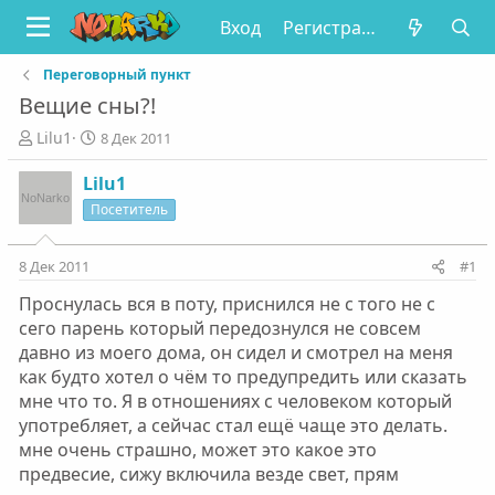
Вход
Регистрация
Переговорный пункт
Вещие сны?!
А
Д
Lilu1
8 Дек 2011
в
а
т
т
Lilu1
о
а
Посетитель
р
н
т
а
е
ч
8 Дек 2011
#1
м
а
Проснулась вся в поту, приснился не с того не с
ы
л
а
сего парень который передознулся не совсем
давно из моего дома, он сидел и смотрел на меня
как будто хотел о чём то предупредить или сказать
мне что то. Я в отношениях с человеком который
употребляет, а сейчас стал ещё чаще это делать.
мне очень страшно, может это какое это
предвесие, сижу включила везде свет, прям