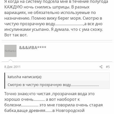
Я когда на систему подсела мне в течение полугода
КАЖДУЮ ночь снились шприцы. В разных
вариациях, не обязательно используемые по
назначению. Помню вижу берег моря. Смотрю в
чистую прозрачную воду............................,а все дно
инсулинками усыпано. Я думала. что с ума схожу.
Вот так вот.
&&&ИВА****
8 Дек 2011
#5
katusha написал(а):
Смотрю в чистую прозрачную воду............................
Точно знаю,что чистая ,прозрачная вода это
хорошо очень........... а вот наоборот к
болезни................. это мне говорила очень старая
бабка,ваще древняя.......в Новгородской