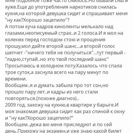
Мне подобное тоже часто снилось.Но бывали сны и
хуже.Еще до употребления наркотиков снилась
кухня,на которой девушка сидит и спрашивает меня
"ну как?Хорошо зацепило"?
А потом куча кадров киноленты мелькало над
глазами,неописуемый страх..и 2 голоса.И я мол на
коленях перед господом стою и прощения
прошу,мол дайте второй шанс...а второй голос
шепчет -"ничего тебя не получиться"...тут первый -
"ладно,ступай..но это твой последний шанс"
Просыпаюсь в холодном поту.Казалось что спала
трое суток,а заснула всего на пару минут по
времени.
Вообщем..я и думать забыла про тот сон,но
прошло пару лет..и кадры из него стали
повторяться.(похоже диагноз)..
2009 год. захожу на кухню,в квартире у барыге.И
моя знакомая девушка сидит как раз спиной к окну
и "ну как?Хорошо зацепило?"
Вообщем..дежа вю меня приследуют и по сей
день.Прихожу на экзамен,и уже знаю какой билет