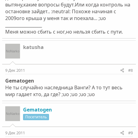
вытяну,какие вопросы будут.Или когда контроль на
остановке зайдет.. :neutral: Похоже начиная с
2009ого крыша у меня так и поехала... ;uo
_________________
Меня можно сбить с ног,но нельзя сбить с пути.
katusha
9 Дек 2011
#8
Gematogen
Не ты случайно наследница Ванги? А то тут весь
мир гадает кто, да где? ;uo ;uo ;uo ;uo
Gematogen
Посетитель
9 Дек 2011
#9