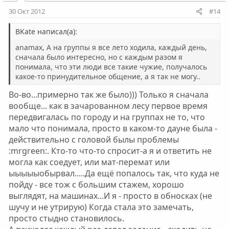
30 Окт 2012
#14
BKate написал(а):
anamax, А на группы я все лето ходила, каждый день,
сначала было интересно, но с каждым разом я
понимала, что эти люди все такие чужие, получалось
какое-то принудительное общение, а я так не могу..
Во-во...примерно так же было))) Только я сначала
вообще... как в зачарованном лесу первое время
передвигалась по городу и на группах не то, что
мало что понимала, просто в каком-то дауне была -
действительно с головой былы проблемы
:mrgreen:. Кто-то что-то спросит-а я и ответить не
могла как соедует, или мат-перемат или
ыыыыыобырвал.....Да ещё попалось так, что куда не
пойду - все тож с большим стажем, хорошо
выглядят, на машинах...И я - просто в обносках (не
шучу и не утрирую) Когда стала это замечать,
просто стыдно становилось.