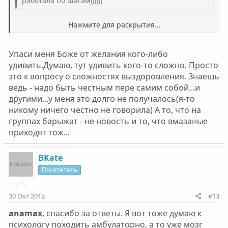
работала по шагам))))))
Нажмите для раскрытия...
Тоже мне, нашла чем удивить... Я в первые разы ходил
к анонимным наркоманам под стимуляторами (не винт
и не амфетамин, но всё-таки) и честно об этом там
Нажмите для раскрытия...
Упаси меня Боже от желания кого-либо
сказал. В то время иначе я не мог подняться с постели
удивить.Думаю, тут удивить кого-то сложно. Просто
и куда-либо пойти и не мог себе позволить валяться
несколько месяцев.
это к вопросу о сложностях выздоровления. Знаешь
ведь - надо быть честным пере самим собой...и
другими...у меня это долго не получалось(я-то
никому ничего честно не говорила) А то, что на
группах барыжат - не новость и то, что вмазаные
приходят тож...
BKate
Посетитель
30 Окт 2012
#13
anamax
, спасибо за ответы. Я вот тоже думаю к
психологу походить амбулаторно, а то уже мозг