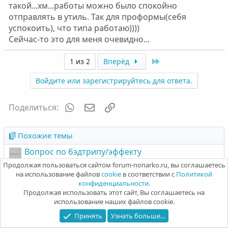
такой...хм...работы можно было спокойно
отправлять в утиль. Так для проформы(себя
успокоить), что типа работаю))))
Сейчас-то это для меня очевидно...
Last
1 из 2
Вперёд
Войдите или зарегистрируйтесь для ответа.
WhatsApp
Электронная почта
Ссылка
Поделиться:
Похожие темы
Вопрос по бэдтрипу/эффекту
Автор: Passion
Ответы: 2
14 Ноя 2023
Продолжая пользоваться сайтом forum-nonarko.ru, вы соглашаетесь
Истории наркоманов
на использование файлов
cookie
в соответствии с
Политикой
конфиденциальности.
Что такое трип ситтер на сленге
Продолжая использовать этот сайт, Вы соглашаетесь на
Автор: Lilia M.
Ответы: 143
5 Дек 2022
использование наших файлов cookie.
Истории наркоманов
Принять
Узнать больше...
Трип отсюда