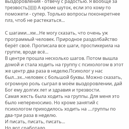
выздоровления - отвечу с радостью. Я вообще за
перерывами? Центр бесплатный или было кому
трезвость)))))) А кроме шуток, если это кому-то
платить?
поможети - супер. Торлько вопросы поконкретнее
плз, чтоб не растекаться...
С шагами...хм...Не могу сказать, что очень уж
программый человек. Природное раздолбайство
берёт своё. Прописала все шаги, проспикерила на
группе, вроде всё...
В центре прошла несколько шагов. Потом вышла
домой и стала ходить на группу с психологом в этот
же центр два раза в неделю.Психолог у нас
был...эх...человек с большой буквы. Можно сказать,
огромную роль сыграл в моём выздоровлении, дай
Бог ему долгих лет и здравия и трезвости.
Самая жесть была ходить на группы. Для меня это
было непереносимо. Но кроме занятий с
психологом приходилось ходить на ....группы по
два-три раза в неделю.
И писать, писать, писать...
Но вот сработало.