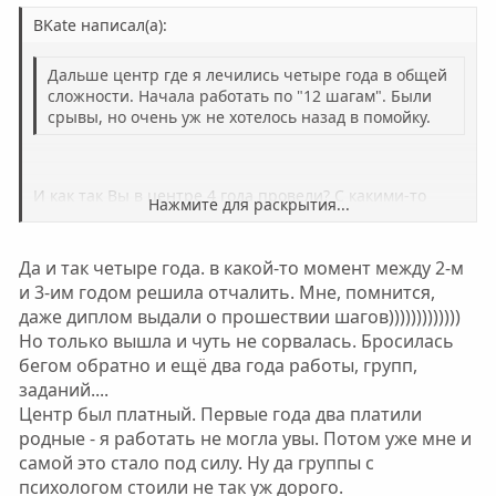
BKate написал(а):
Дальше центр где я лечились четыре года в общей
сложности. Начала работать по "12 шагам". Были
срывы, но очень уж не хотелось назад в помойку.
И как так Вы в центре 4 года провели? С какими-то
Нажмите для раскрытия...
перерывами? Центр бесплатный или было кому
Нажмите для раскрытия...
платить?
Да и так четыре года. в какой-то момент между 2-м
и 3-им годом решила отчалить. Мне, помнится,
даже диплом выдали о прошествии шагов)))))))))))))
Но только вышла и чуть не сорвалась. Бросилась
бегом обратно и ещё два года работы, групп,
заданий....
Центр был платный. Первые года два платили
родные - я работать не могла увы. Потом уже мне и
самой это стало под силу. Ну да группы с
психологом стоили не так уж дорого.