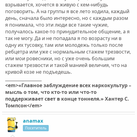
взрывается, хочется в живую с кем-нибудь
поговорить. А на группы я все лето ходила, каждый
день, сначала было интересно, но с каждым разом
я понимала, что эти люди все такие чужие,
получалось какое-то принудительное общение, а я
так не могу. Да и не попадала я по возрасту ни в
одну их тусовку, там или молодежь только после
ребцетра или уже с нормальным стажем трезвости,
или мои ровесники, но с уже очень большим
стажем трезвости и такой манией величия, что на
кривой козе не подъедешь.
_________________
<em>«Главное заблуждение всех наркокультур –
мысль о том, что кто-то или что-то
поддерживает свет в конце тоннеля.» Хантер С.
Томпсон</em>
anamax
Посетитель