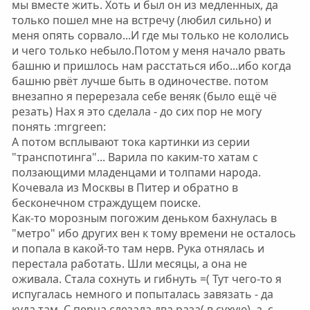
мы вместе жить. Хоть и был он из медленных, да
только пошел мне на встречу (любил сильно) и
меня опять сорвало...И где мы только не кололись
и чего только небыло.Потом у меня начало рвать
башню и пришлось нам расстаться ибо...ибо когда
башню рвёт лучше быть в одиночестве. потом
внезапно я перерезала себе веняк (было ещё чё
резать) Нах я это сделала - до сих пор не могу
понять :mrgreen:
А потом всплывают тока картинки из серии
"транспотинга"... Варила по каким-то хатам с
ползающими младенцами и толпами народа.
Кочевала из Москвы в Питер и обратно в
бесконечном страждущем поиске.
Как-то морозным погожим деньком бахнулась в
"метро" ибо других вен к тому времени не осталось
и попала в какой-то там нерв. Рука отнялась и
перестала работать. Шли месяцы, а она не
оживала. Стала сохнуть и гибнуть =( Тут чего-то я
испугалась немного и попыталась завязать - да
куда там. С перца слезала два раза( в сухую), а, с