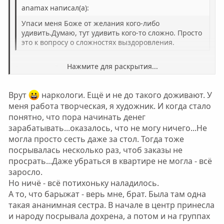
anamax написал(а):
Упаси меня Боже от желания кого-либо
удивить.Думаю, тут удивить кого-то сложно. Просто
это к вопросу о сложностях выздоровления.
Нажмите для раскрытия...
В последний раз основная сложность была --
абсолютно нерабочее состояние, если не употреблять
вещества. Уже было пофигу какие стимуляторы юзать,
Нажмите для раскрытия...
Врут
наркологи. Ещё и не до такого доживают. У
без этого не жизнь. Дозы минимально действующие,
меня работа творческая, я художник. И когда стало
только чтобы придти в себя.
Формально это уже начало третьей стадии, наркологи
понятно, что пора начинать денег
считают что винтовые и амфетаминовые торчки до
зарабатывать...оказалось, что не могу ничего...Не
этого не доживают.
могла просто сесть даже за стол. Тогда тоже
Я не видел чтобы там барыжили, а вмазанными
посрывалась несколько раз, чтоб заказы не
приходить не запрещается, хотя если ведущий это
просрать...Даже убраться в квартире не могла - всё
заметит -- обязан запретить высказываться на
заросло.
собрании.
Но ничё - всё потихоньку наладилось.
А то, что барыжат - верь мне, брат. Была там одна
такая ананимная сестра. В начале в центр принесла
и народу посрывала дохрена, а потом и на группах