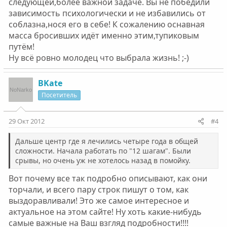
следующей,более важной задаче. Вы не победили
зависимость психологически и не избавились от
соблазна,нося его в себе! К сожалению оснавная
масса бросивших идёт именно этим,тупиковым
путём!
Ну всё ровно молодец что выбрала жизнь! ;-)
BKate
Посетитель
29 Окт 2012
#4
Дальше центр где я лечились четыре года в общей
сложности. Начала работать по "12 шагам". Были
срывы, но очень уж не хотелось назад в помойку.
Вот почему все так подробно описывают, как они
торчали, и всего пару строк пишут о том, как
выздоравливали! Это же самое интересное и
актуальное на этом сайте! Ну хоть какие-нибудь
самые важные на Ваш взгляд подробности!!!!