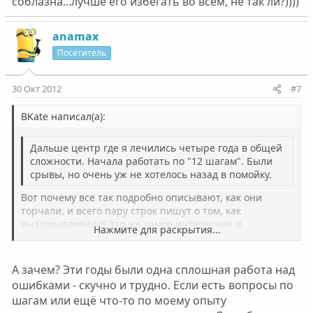
соблазна...лучше его избегать во всём, не так ли?))))
anamax
Посетитель
30 Окт 2012
#7
BKate написал(а):
Дальше центр где я лечились четыре года в общей
сложности. Начала работать по "12 шагам". Были
срывы, но очень уж не хотелось назад в помойку.
Вот почему все так подробно описывают, как они
торчали, и всего пару строк пишут о том, как
выздоравливали! Это же самое интересное и
Нажмите для раскрытия...
актуальное на этом сайте! Ну хоть какие-нибудь самые
Нажмите для раскрытия...
важные на Ваш взгляд подробности!!!!
А зачем? Эти годы были одна сплошная работа над
А с шагами уже завязали или до сих пор пишите?
ошибками - скучно и трудно. Если есть вопросы по
шагам или ещё что-то по моему опыту
И как так Вы в центре 4 года провели? С какими-то