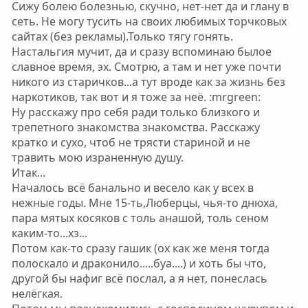
Сижу болею болезнью, скучно, нет-нет да и глану в
сеть. Не могу тусить на своих любимых торчковых
сайтах (без рекламы).Только тягу гонять.
Настальгия мучит, да и сразу вспоминаю былое
славное время, эх. Смотрю, а там и нет уже почти
никого из старичков...а тут вроде как за жизнь без
наркотиков, так вот и я тоже за неё. :mrgreen:
Ну расскажу про себя ради только близкого и
трепетного знакомства знакомства. Расскажу
кратко и сухо, чтоб не трясти стариной и не
травить мою израненную душу.
Итак...
Началось всё банально и весело как у всех в
нежные годы. Мне 15-ть,Люберцы, чья-то днюха,
пара мятых косяков с толь анашой, толь сеном
каким-то...хз...
Потом как-то сразу гашик (ох как же меня тогда
полоскало и драконило.....буа....) и хоть бы что,
другой бы нафиг всё послал, а я нет, понеслась
нелёгкая.