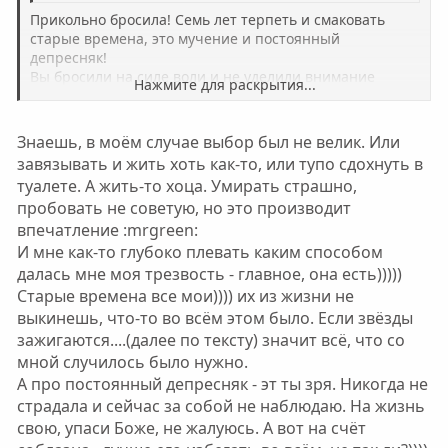
Прикольно бросила! Семь лет терпеть и смаковать
старые времена, это мучение и постоянный
депресняк!
Вы бросили на силе воли и не уделили внимание
Нажмите для раскрытия...
следующей,более важной задаче. Вы не победили
Нажмите для раскрытия...
зависимость психологически и не избавились от
соблазна,нося его в себе!
Знаешь, в моём случае выбор был не велик. Или
завязывать и жить хоть как-то, или тупо сдохнуть в
туалете. А жить-то хоца. Умирать страшно,
пробовать не советую, но это производит
впечатление :mrgreen:
И мне как-то глубоко плевать каким способом
далась мне моя трезвость - главное, она есть)))))
Старые времена все мои)))) их из жизни не
выкинешь, что-то во всём этом было. Если звёзды
зажигаются....(далее по тексту) значит всё, что со
мной случилось было нужно.
А про постоянный депресняк - эт ты зря. Никогда не
страдала и сейчас за собой не наблюдаю. На жизнь
свою, упаси Боже, не жалуюсь. А вот на счёт