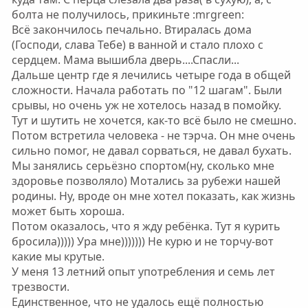
болта не получилось, прикиньте :mrgreen:
Всё закончилось печально. Втиралась дома
(Господи, слава Тебе) в ванной и стало плохо с
сердцем. Мама вышибла дверь....Спасли...
Дальше центр где я лечились четыре года в общей
сложности. Начала работать по "12 шагам". Были
срывы, но очень уж не хотелось назад в помойку.
Тут и шутить не хочется, как-то всё было не смешно.
Потом встретила человека - не тэрча. Он мне очень
сильно помог, не давал сорваться, не давал бухать.
Мы занялись серьёзно спортом(ну, сколько мне
здоровье позволяло) Мотались за рубежи нашей
родины. Ну, вроде он мне хотел показать, как жизнь
может быть хороша.
Потом оказалось, что я жду ребёнка. Тут я курить
бросила))))) Ура мне))))))) Не курю и не торчу-вот
какие мы крутые.
У меня 13 летний опыт употребления и семь лет
трезвости.
Единственное, что не удалось ещё полностью