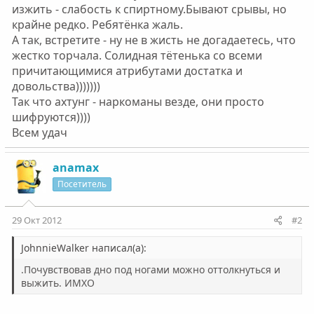
изжить - слабость к спиртному.Бывают срывы, но
крайне редко. Ребятёнка жаль.
А так, встретите - ну не в жисть не догадаетесь, что
жестко торчала. Солидная тётенька со всеми
причитающимися атрибутами достатка и
довольства)))))))
Так что ахтунг - наркоманы везде, они просто
шифруются))))
Всем удач
anamax
Посетитель
29 Окт 2012
#2
JohnnieWalker написал(а):
.Почувствовав дно под ногами можно оттолкнуться и
выжить. ИМХО