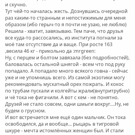
и скучно.
Тут чёй-то началась жесть. Дознувшись очередной
раз каким-то странным и непостижимым для меня
образом (ибо герыч-то я почти не узаю, не люблю)
Решила - хватит, завязываю. Тем паче, что друзья
все куда-то рассосались, из института погнали за
моё там отсутствие да и ваще. При росте 163
,весила 46 кг - прикольно да :mrgreen:
Ну, с перцем и болтом завязала (без подробностей),
баловалась остальной шнягой - всем что под руку
попадало. А попадало много всякого говна - сейчас
уже и не упомнишь всего. Из самой экзотики могу
рекомендовать мускатный орех пожрать. И кокос
по трубам пускали и колгейты жрали(внутритрубно)
и чё тока не фигачили. А вот с кем - не понятно.
Друзей не стало совсем, одни шмыги вокруг....Ну, не
будем о грусном.
И вот встречается мне ещё один мальчик. Он тока
освободился, да и вообще... рыцарь в тигровой
шкуре - мечта истомлённых женщин был. И стали