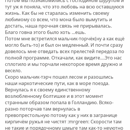
Потом мы познакомились с господином шурупом и
тут уж я поняла, что это любовь на всю оставшуюся
жизнь. Как бы не старалась изменить своему
любимому со всем, что мона было вымутить и
достать, наша прочная связь не прирывалась.
Благо говна этого было хоть ...ешь.
Потом мне встретился мальчик-торчёк(ну а как ещё
могло быть-то) и был он медленный. И почти сразу
довелось мне отведать всех прелестей передоза по
полной программе. Откачали, как видите....Это нас
сплотило и мы торчали некоторое время дружно и
весело.
Скоро мальчик-тэрч пошел лесом и разошлись
наши наркотические пути, как в море поезда.
Вернулась я к своему единственному
возлюбленному болтишке и в этот момент
странным образом попала в Голландию. Всяко-
разно поторчав там вернулась в
превопрестольную потому как у них в загранице
кирпичём ружья не чистят :mrgreen: Скорости там
не такие и порядочному шмыге там как-то неуютно