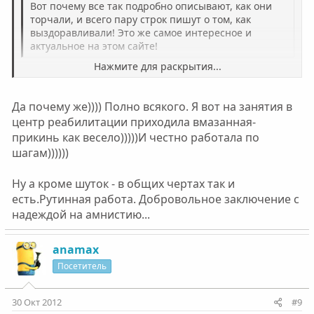
Вот почему все так подробно описывают, как они
торчали, и всего пару строк пишут о том, как
выздоравливали! Это же самое интересное и
актуальное на этом сайте!
Нажмите для раскрытия...
В процессе выздоровления нет ничего шокирующего,
интересного и увлекательного. Рутинная работа над
Нажмите для раскрытия...
Да почему же)))) Полно всякого. Я вот на занятия в
собой, разбирание вещей которые слишком личные
центр реабилитации приходила вмазанная-
даже для того чтобы рассказать об этом на спикерской
в АН, их можно обсудить только один на один и то не со
прикинь как весело)))))И честно работала по
всеми.
шагам))))))
Ну а кроме шуток - в общих чертах так и
есть.Рутинная работа. Добровольное заключение с
надеждой на амнистию...
anamax
Посетитель
30 Окт 2012
#9