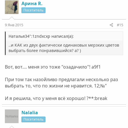
Арина R.
Посетитель
9 Янв 2015
#15
Наталья34":1zndxcxp написал(а):
..и КАК из двух фактически одинаковых мерзких цветов
выбрать более понравившийся? а? )
Вот, вот.... меня это тоже "озадачило"! a9f1
При том так назойливо предлагали несколько раз
выбрать то, что по жизни не нравится. 12;№"
И я решила, что у меня всё хорошо! ?**:break
Nalalia
Посетитель