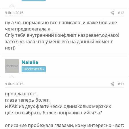
9 Янв 2015
#12
ну а чо..нормально все написало ,и даже больше
чем предполагала я .
Сп!у тебя внутренний конфликт назревает,однако!
зато я узнала что у меня его на данный момент
нет))
Nalalia
Посетитель
9 Янв 2015
#13
прошла я тест.
глаза теперь болят.
и КАК из двух фактически одинаковых мерзких
цветов выбрать более понравившийся? а?
описание пробежала глазами, кому интересно - вот: