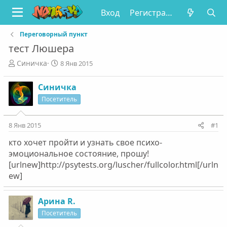
Вход
Регистрация
Переговорный пункт
тест Люшера
А
Д
Синичка
8 Янв 2015
в
а
т
т
Синичка
о
а
Посетитель
р
н
т
а
е
ч
8 Янв 2015
#1
м
а
ы
л
кто хочет пройти и узнать свое психо-
а
эмоциональное состояние, прошу!
[urlnew]http://psytests.org/luscher/fullcolor.html[/urln
ew]
Арина R.
Посетитель