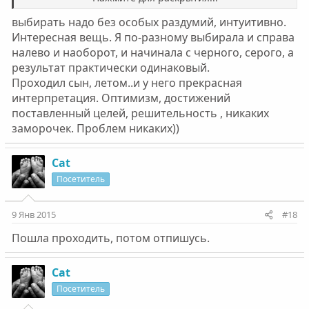
При том так назойливо предлагали несколько раз
выбирать надо без особых раздумий, интуитивно.
выбрать то, что по жизни не нравится. 12;№"
Нажмите для раскрытия...
Интересная вещь. Я по-разному выбирала и справа
налево и наоборот, и начинала с черного, серого, а
И я решила, что у меня всё хорошо! ?**:break
результат практически одинаковый.
Проходил сын, летом..и у него прекрасная
интерпретация. Оптимизм, достижений
поставленный целей, решительность , никаких
заморочек. Проблем никаких))
Cat
Посетитель
9 Янв 2015
#18
Пошла проходить, потом отпишусь.
Cat
Посетитель