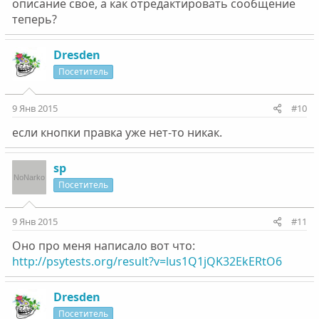
описание свое, а как отредактировать сообщение
теперь?
Dresden
Посетитель
9 Янв 2015
#10
если кнопки правка уже нет-то никак.
sp
Посетитель
9 Янв 2015
#11
Оно про меня написало вот что:
http://psytests.org/result?v=lus1Q1jQK32EkERtO6
Dresden
Посетитель