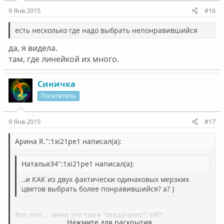
9 Янв 2015
#16
есть несколько где надо выбрать непонравившийся
да, я видела.
там, где линейкой их много.
Синичка
Посетитель
9 Янв 2015
#17
Арина R.":1xi21pe1 написал(а):
Наталья34":1xi21pe1 написал(а):
..и КАК из двух фактически одинаковых мерзких
цветов выбрать более понравившийся? а? )
Вот, вот.... меня это тоже "озадачило"! a9f1
Нажмите для раскрытия...