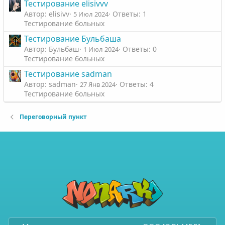
Тестирование elisivvv
Автор: elisivv
Ответы: 1
5 Июл 2024
Тестирование больных
Тестирование Бульбаша
Автор: Бульбаш
Ответы: 0
1 Июл 2024
Тестирование больных
Тестирование sadman
Автор: sadman
Ответы: 4
27 Янв 2024
Тестирование больных
Переговорный пункт