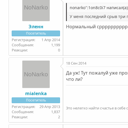
nonarko":1on8c0i7 написал(а)
У меня последний срыв три 
Эленн
Нормальный сррррррррррр
Посетитель
1 Апр 2014
1,199
0
18 Сен 2014
Да уж! Тут пожалуй уже пр
что ли?
mialenka
Посетитель
29 Апр 2013
Это нелегко найти счастье в себе
1,837
2