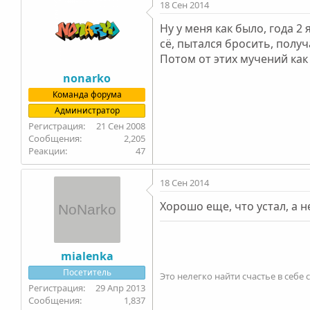
18 Сен 2014
Ну у меня как было, года 2
сё, пытался бросить, получ
Потом от этих мучений как с
nonarko
Команда форума
Администратор
21 Сен 2008
2,205
47
18 Сен 2014
Хорошо еще, что устал, а не 
mialenka
Посетитель
Это нелегко найти счастье в себе
29 Апр 2013
1,837