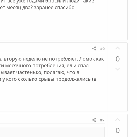
рит все уже годами бросили люди такие
е
т
о
с
дет месяц два? заранее спасибо
г
и
л
а
в
о
т
н
с
и
ы
в
й
П
н
г
#6
о
ы
о
0
в, вторую неделю не потребляет. Ломок как
з
й
л
ти месячного потребления, ел и спал
Н
и
г
о
ывает частенько, полагаю, что в
е
т
о
с
е у кого сколько срывы продолжались (в
г
и
л
а
в
о
т
н
с
и
ы
в
й
П
н
г
#7
о
ы
о
0
з
й
л