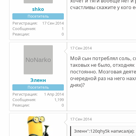
хочет и тяги вообще нет и
счастливы скажите у кого е
shko
Посетитель
17 Сен 2014
1
0
17 Сен 2014
Мой сын потреблял соль, с
таковых не было, отходняк
постоянно. Мозговая деяте
очередной раз на него нахл
Эленн
днях)?
Посетитель
1 Апр 2014
1,199
0
17 Сен 2014
Эленн":120qhy5k написал(а):