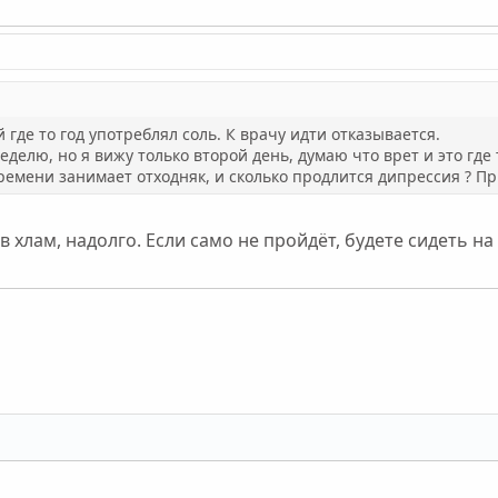
 где то год употреблял соль. К врачу идти отказывается.
делю, но я вижу только второй день, думаю что врет и это где
ремени занимает отходняк, и сколько продлится дипрессия ? П
в хлам, надолго. Если само не пройдёт, будете сидеть н