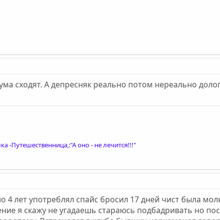
 с ума сходят. А депресняк реально потом нереально дол
ка -Путешественница,:"А оно - не лечится!!!"
о 4 лет употреблял спайс бросил 17 дней чист была мол
ние я скажу не угадаешь стараюсь подбадривать но по