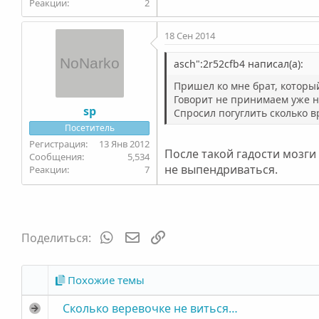
2
18 Сен 2014
asch":2r52cfb4 написал(а):
Пришел ко мне брат, который
Говорит не принимаем уже не
sp
Спросил погуглить сколько в
Посетитель
13 Янв 2012
После такой гадости мозги 
5,534
не выпендриваться.
7
WhatsApp
Электронная почта
Ссылка
Поделиться:
Похожие темы
Сколько веревочке не виться…