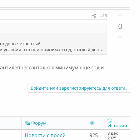
и
ы
в
й
П
н
г
#13
о
ы
о
0
з
й
л
Н
и
г
о
е
т
 то день четвертый.
о
с
г
ри условии что они принимал год, каждый день.
и
л
а
в
о
т
н
с
а антидепрессантах как минимум ещё год и
и
ы
в
й
н
г
Войдите или зарегистрируйтесь для ответа.
ы
о
й
л
г
о
о
с
Форум
л
История
о
3 Дек
Новости с полей
925
2025