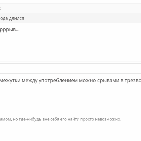
:
года длился
ррыв...
омежутки между употреблением можно срывами в трезвость
 самом, но где-нибудь вне себя его найти просто невозможно.