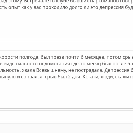
 рад этому. Встречался в клубе бывших наркоманов гово
сть опыт как у вас проходило долго ли это депрессия бу
корости полгода, был трезв почти 6 месяцев, потом сры
 в виде сильного недомогания где-то месяц был после 6-
льность, хвала Всевышнему, не пострадала. Депрессия б
ынуло и сорвался, срыв был 2 дня. Кстати, люди, скажит