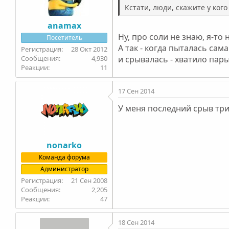
Кстати, люди, скажите у ког
anamax
Ну, про соли не знаю, я-то
Посетитель
А так - когда пыталась сам
28 Окт 2012
4,930
и срывалась - хватило пар
11
17 Сен 2014
У меня последний срыв три
nonarko
Команда форума
Администратор
21 Сен 2008
2,205
47
18 Сен 2014