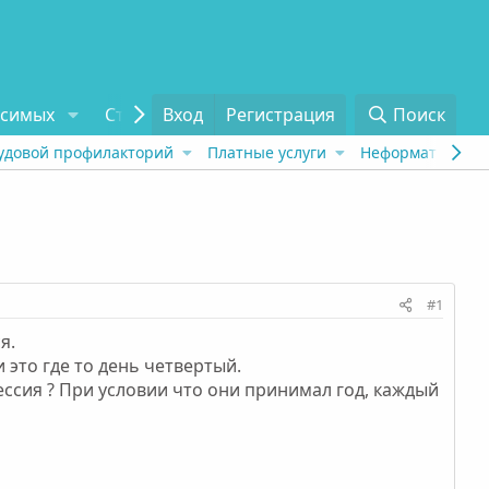
исимых
Статьи
Вход
Отзывы
Регистрация
О проекте
Поиск
Tel
удовой профилакторий
Платные услуги
Неформат
Рех
#1
я.
 это где то день четвертый.
ессия ? При условии что они принимал год, каждый