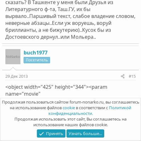
сказать? В Ташкенте у меня были Друзья из
Литературного ф-та, Таш.ГУ, их бы
вырвало..Паршивый текст, слабое владение словом,
неверные абзацы..Если уж воруешь, воруй
бриллианты, а не бижутерию)..Кусок бы из
Достоевского дернул..или Мольера..
buch1977
Посетитель
29 Дек 2013
#15
<object width="425" height="344"><param
name="movie"
value="http://www.youtube.com/v/Uoj2s0BbWmo&rel
Продолжая пользоваться сайтом forum-nonarko.ru, вы соглашаетесь
=en&fs=1&color1=0x234900&color2=0xd4d4d4">
на использование файлов
cookie
в соответствии с
Политикой
конфиденциальности.
</param><param name="allowFullScreen"
Продолжая использовать этот сайт, Вы соглашаетесь на
value="true"></param><param
использование наших файлов cookie.
name="allowscriptaccess" value="always"></param>
Принять
Узнать больше...
<embed