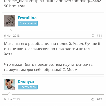
target=_blank>http://kitikate2.nnover.com/blog/48462
90.html</a>
Fevrallina
Посетитель
6 Ноя 2013
#11
Макс, ты его разоблачил по полной. Ушёл. Лучше б
он книжки классические по психологии читал.
Хотя...
_________________
Что может быть полезнее, чем научиться жить
наилучшим для себя образом? С. Моэм
Кнопуся
Посетитель
6 Ноя 2013
#12