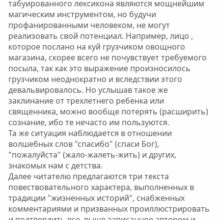
табуированного лексикона являются мощнейшим
магическим инструментом, но будучи
профанированными человеком, не могут
реализовать свой потенциал. Например, лицо ,
которое послано на куй грузчиком овощного
магазина, скорее всего не почувствует требуемого
посыла, так как это выражение произносилось
грузчиком неоднократно и вследствии этого
девальвировалось. Но услышав такое же
заклинание от трехлетнего ребенка или
священника, можно вообще потерять (расширить)
сознание, ибо те нечасто им пользуются.
Та же ситуация наблюдается в отношении
волшебных слов "спасибо" (спаси Бог),
"пожалуйста" (жало-жалеть-жить) и других,
знакомых нам с детства.
Далее читателю предлагаются три текста
повествовательного характера, выполненных в
традиции "жизненных историй", снабженных
комментариями и призванных проиллюстрировать
и подтвердить все, выше записанное автором и