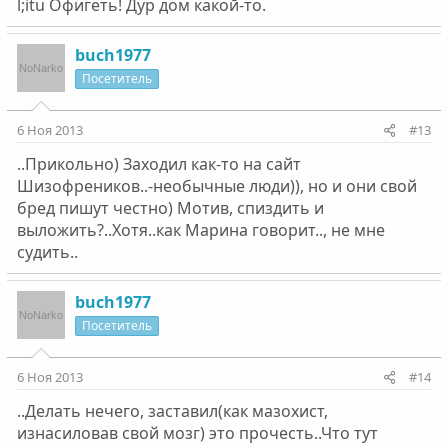
l;itu Офигеть! Дур дом какой-то.
buch1977
Посетитель
6 Ноя 2013
#13
..Прикольно) Заходил как-то на сайт
Шизофреников..-необычные люди)), но и они свой
бред пишут честно) Мотив, спиздить и
выложить?..Хотя..как Марина говорит.., не мне
судить..
buch1977
Посетитель
6 Ноя 2013
#14
..Делать нечего, заставил(как мазохист,
изнасиловав свой мозг) это прочесть..Что тут