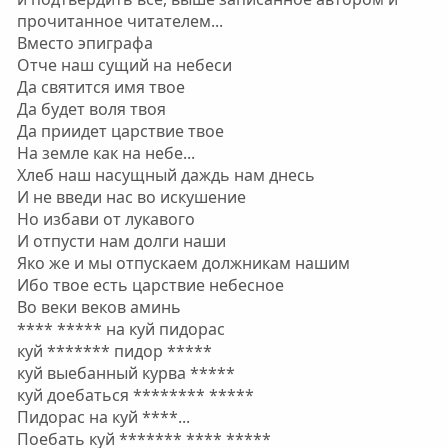
прочитанное читателем...
Вместо эпиграфа
Отче наш сущий на небеси
Да святится имя твое
Да будет воля твоя
Да приидет царствие твое
На земле как на небе...
Хлеб наш насущный даждь нам днесь
И не введи нас во искушение
Но избави от лукавого
И отпусти нам долги наши
Яко же и мы отпускаем должникам нашим
Ибо твое есть царствие небесное
Во веки веков аминь
**** ***** на куй пидорас
куй ******* пидор *****
куй выебанный курва *****
куй доебаться ******** *****
Пидорас на куй ****...
Поебать куй ******* **** *****