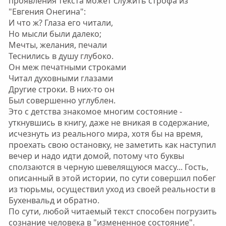
проявления текста может служить строфа из
"Евгения Онегина":
И что ж? Глаза его читали,
Но мысли были далеко;
Мечты, желания, печали
Теснились в душу глубоко.
Он меж печатными строками
Читал духовными глазами
Другие строки. В них-то он
Был совершенно углублен.
Это с детства знакомое многим состояние -
уткнувшись в книгу, даже не вникая в содержание,
исчезнуть из реального мира, хотя бы на время,
проехать свою остановку, не заметить как наступил
вечер и надо идти домой, потому что буквы
сползаются в черную шевелящуюся массу... Гость,
описанный в этой истории, по сути совершил побег
из тюрьмы, осуществил уход из своей реальности в
Бухенвальд и обратно.
По сути, любой читаемый текст способен погрузить
сознание человека в "измененное состояние".