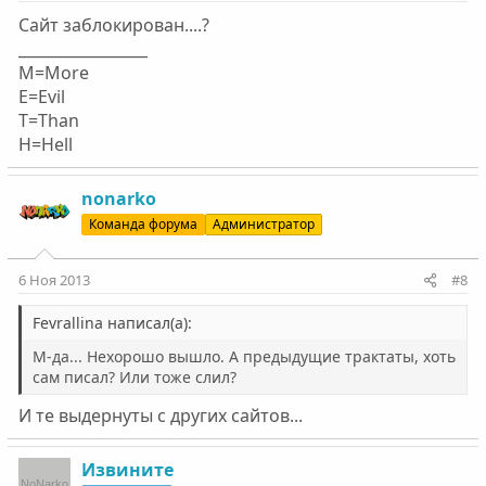
Сайт заблокирован....?
_________________
M=More
E=Evil
T=Than
H=Hell
nonarko
Команда форума
Администратор
6 Ноя 2013
#8
Fevrallina написал(а):
М-да... Нехорошо вышло. А предыдущие трактаты, хоть
сам писал? Или тоже слил?
И те выдернуты с других сайтов...
Извините