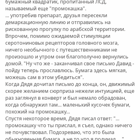
бумажный квадратик, пропитанный ЛСД,
называемый еще "промокашка".
... употребив препарат, друзья пересекли
демаркационную линию и отправились на
рискованную прогулку по арабской территории.
Впрочем, помимо ожидаемой стимуляции
серотониновых рецепторов головного мозга,
ничего необычного с путешественниками не
произошло и утром они благополучно вернулись
домой. "Ну что же - заканчивал свое письмо Давид -
пойду теперь прославлюсь. Бумага здесь мягкая,
можешь сам в этом убедиться".
Когда Дядя дочитал письмо до конца, он, движимый
скорее желанием сюрприза нежели интуицией, еще
раз заглянул в конверт и был немало обрадован,
когда обнаружил там... маленький кусочек бумаги,
похожий на промокашку...
Спустя некоторое время, Дядя писал ответ: "...
промокашку что ты прислал, я съел, однако ничего
не почувствовал. Подозреваю, что это была
обыкновенная бумага, а не то что я подумал... .".