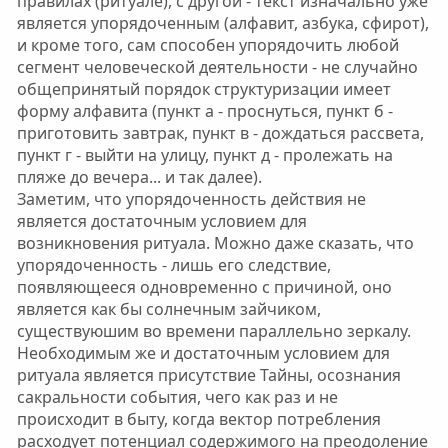
правилах (ритуале), с другой - текст изначально уже
является упорядоченным (алфавит, азбука, сфирот),
и кроме того, сам способен упорядочить любой
сегмент человеческой деятельности - не случайно
общепринятый порядок структуризации имеет
форму алфавита (пункт а - проснуться, пункт б -
приготовить завтрак, пункт в - дождаться рассвета,
пункт г - выйти на улицу, пункт д - пролежать на
пляже до вечера... и так далее).
Заметим, что упорядоченность действия не
является достаточным условием для
возникновения ритуала. Можно даже сказать, что
упорядоченность - лишь его следствие,
появляющееся одновременно с причиной, оно
является как бы солнечным зайчиком,
существуюшим во времени параллельно зеркалу.
Необходимым же и достаточным условием для
ритуала является присутствие Тайны, осознания
сакральности события, чего как раз и не
происходит в быту, когда вектор потребления
расходует потенциал содержимого на преодоление