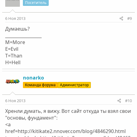
Посетитель
6 Ноя 2013
#9
Думаешь?
_________________
M=More
E=Evil
T=Than
H=Hell
nonarko
Команда форума
Администратор
6 Ноя 2013
#10
Хренли думать, я вижу. Вот сайт откуда ты взял свои
"основы, фундамент":
<a
href=http://kitikate2.nnover.com/blog/4846290.html