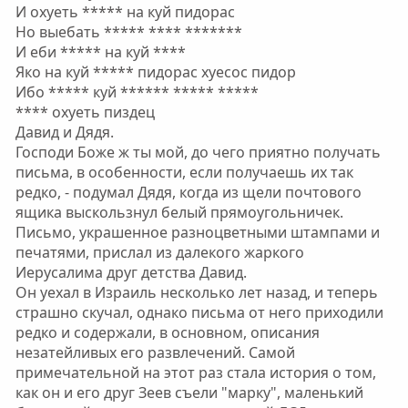
И охуеть ***** на куй пидорас
Но выебать ***** **** *******
И еби ***** на куй ****
Яко на куй ***** пидорас хуесос пидор
Ибо ***** куй ****** ***** *****
**** охуеть пиздец
Давид и Дядя.
Господи Боже ж ты мой, до чего приятно получать
письма, в особенности, если получаешь их так
редко, - подумал Дядя, когда из щели почтового
ящика выскользнул белый прямоугольничек.
Письмо, украшенное разноцветными штампами и
печатями, прислал из далекого жаркого
Иерусалима друг детства Давид.
Он уехал в Израиль несколько лет назад, и теперь
страшно скучал, однако письма от него приходили
редко и содержали, в основном, описания
незатейливых его развлечений. Самой
примечательной на этот раз стала история о том,
как он и его друг Зеев съели "марку", маленький