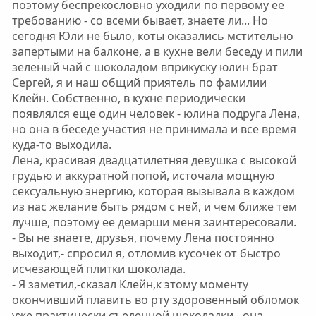
поэтому беспрекословно уходили по первому ее
требованию - со всеми бывает, знаете ли... Но
сегодня Юли не было, коты оказались мстительно
запертыми на балконе, а в кухне вели беседу и пили
зеленый чай с шоколадом вприкуску юлин брат
Сергей, я и наш общий приятель по фамилии
Клейн. Собственно, в кухне периодически
появлялся еще один человек - юлина подруга Лена,
но она в беседе участия не принимала и все время
куда-то выходила.
Лена, красивая двадцатилетняя девушка с высокой
грудью и аккуратной попой, источала мощную
сексуальную энергию, которая вызывала в каждом
из нас желание быть рядом с ней, и чем ближе тем
лучше, поэтому ее демарши меня заинтересовали.
- Вы не знаете, друзья, почему Лена постоянно
выходит,- спросил я, отломив кусочек от быстро
исчезающей плитки шоколада.
- Я заметил,-сказал Клейн,к этому моменту
окончивший плавить во рту здоровенный обломок
уже практически съеденной шоколадки,- она