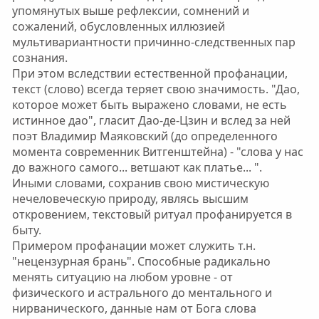
упомянутых выше рефлексии, сомнений и
сожалений, обусловленных иллюзией
мультивариантности причинно-следственных пар
сознания.
При этом вследствии естественной профанации,
текст (слово) всегда теряет свою значимость. "Дао,
которое может быть выражено словами, не есть
истинное дао", гласит Дао-де-Цзин и вслед за ней
поэт Владимир Маяковский (до определенного
момента современник Витгенштейна) - "слова у нас
до важного самого... ветшают как платье... ".
Иными словами, сохранив свою мистическую
нечеловеческую природу, являсь высшим
откровением, текстовый ритуал профанируется в
быту.
Примером профанации может служить т.н.
"нецензурная брань". Способные радикально
менять ситуацию на любом уровне - от
физического и астрального до ментального и
нирванического, данные нам от Бога слова