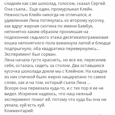
сладким как сам шоколад, голосом, сказал Сергей.
Она съела... Еще один,-промурлыкал Клейн.
Нежностью Клейн никогда не отличался, и
удивленная Лена потянулась ко второму кусочку,
как вдруг жирная скотина по имени Бамбук,
непонятно каким образом проникшая на
подоконник седьмого этажа десятикилограммовая
кошка непонятного пола взмахнула лапой и блюдце
подпрыгнуло, оба квадратика перевернулись...
Эксперимент был сорван.
Лена начала густо краснеть, но все же, пересилив
себя, осталась сидеть за столом. Два оставшихся
кусочка шоколада доели мы с Клейном. На каждом
из них спичкой было жирно нацарапано то самое
слово, как и на том, который съела Лена ...
Вскоре она переехала куда-то, и с тех пор я ее не
видел. Искренне надеюсь, что наш нежный
эксперимент помог ей, потому что куда бы она ни
уехала, куй есть куй.
Комментарий: