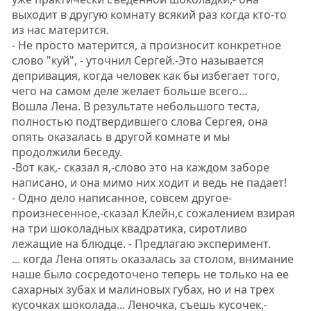
выходит в другую комнату всякий раз когда кто-то
из нас матерится.
- Не просто матерится, а произносит конкретное
слово "куй", - уточнил Сергей.-Это называется
депривация, когда человек как бы избегает того,
чего на самом деле желает больше всего...
Вошла Лена. В результате небольшого теста,
полностью подтвердившего слова Сергея, она
опять оказалась в другой комнате и мы
продолжили беседу.
-Вот как,- сказал я,-слово это на каждом заборе
написано, и она мимо них ходит и ведь не падает!
- Одно дело написанное, совсем другое-
произнесенное,-сказал Клейн,с сожалением взирая
на три шоколадных квадратика, сиротливо
лежащие на блюдце. - Предлагаю эксперимент.
... когда Лена опять оказалась за столом, внимание
наше было сосредоточено теперь не только на ее
сахарных зубах и малиновых губах, но и на трех
кусочках шоколада... Леночка, съешь кусочек,-