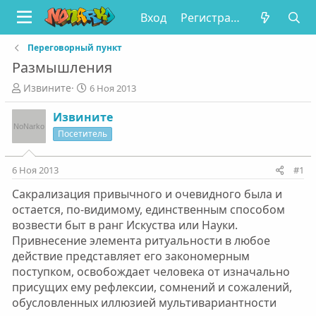
Вход
Регистрация
Переговорный пункт
Размышления
А
Д
Извините
6 Ноя 2013
в
а
т
т
Извините
о
а
Посетитель
р
н
т
а
е
ч
6 Ноя 2013
#1
м
а
Сакрализация привычного и очевидного была и
ы
л
а
остается, по-видимому, единственным способом
возвести быт в ранг Искуства или Науки.
Привнесение элемента ритуальности в любое
действие представляет его закономерным
поступком, освобождает человека от изначально
присущих ему рефлексии, сомнений и сожалений,
обусловленных иллюзией мультивариантности