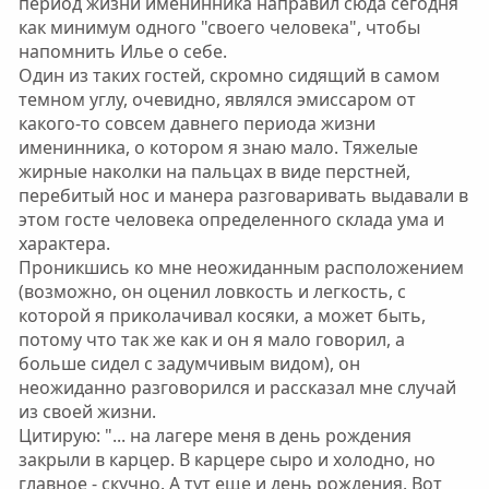
период жизни именинника направил сюда сегодня
как минимум одного "своего человека", чтобы
напомнить Илье о себе.
Один из таких гостей, скромно сидящий в самом
темном углу, очевидно, являлся эмиссаром от
какого-то совсем давнего периода жизни
именинника, о котором я знаю мало. Тяжелые
жирные наколки на пальцах в виде перстней,
перебитый нос и манера разговаривать выдавали в
этом госте человека определенного склада ума и
характера.
Проникшись ко мне неожиданным расположением
(возможно, он оценил ловкость и легкость, с
которой я приколачивал косяки, а может быть,
потому что так же как и он я мало говорил, а
больше сидел с задумчивым видом), он
неожиданно разговорился и рассказал мне случай
из своей жизни.
Цитирую: "... на лагере меня в день рождения
закрыли в карцер. В карцере сыро и холодно, но
главное - скучно. А тут еще и день рождения. Вот