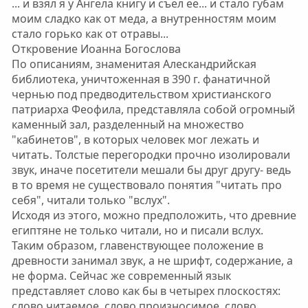
... и взял я у Ангела книгу и съел ее... и стало губам
моим сладко как от меда, а внутренностям моим
стало горько как от отравы...
Откровение Иоанна Богослова
По описаниям, знаменитая Алескандрийская
библиотека, уничтоженная в 390 г. фанатичной
чернью под предводительством христианского
патриарха Феофила, представляла собой огромный
каменный зал, разделенный на множество
"кабинетов", в которых человек мог лежать и
читать. Толстые перегородки прочно изолировали
звук, иначе посетители мешали бы друг другу- ведь
в то время не существовало понятия "читать про
себя", читали только "вслух".
Исходя из этого, можно предположить, что древние
египтяне не только читали, но и писали вслух.
Таким образом, главенствующее положение в
древности занимал звук, а не шрифт, содержание, а
не форма. Сейчас же современный язык
представляет слово как бы в четырех плоскостях:
слово читаемое, слово произносимое, слово