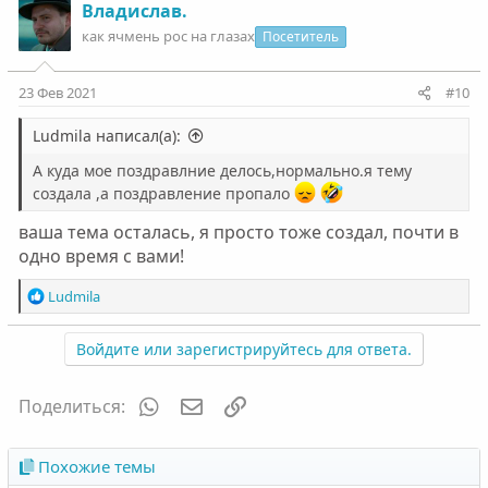
к
Владислав.
ц
как ячмень рос на глазах
Посетитель
и
и
:
23 Фев 2021
#10
Ludmila написал(а):
А куда мое поздравлние делось,нормально.я тему
создала ,а поздравление пропало
ваша тема осталась, я просто тоже создал, почти в
одно время с вами!
Р
Ludmila
е
а
Войдите или зарегистрируйтесь для ответа.
к
ц
и
WhatsApp
Электронная почта
Ссылка
Поделиться:
и
:
Похожие темы