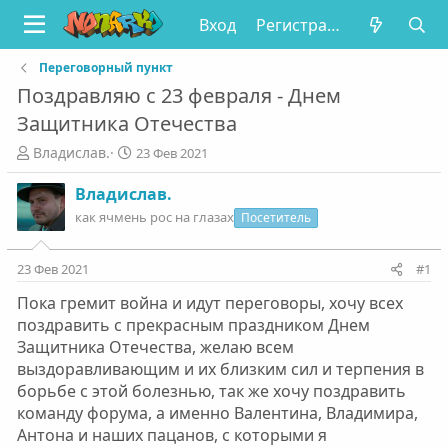
Вход
Регистрация
Переговорный пункт
Поздравляю с 23 февраля - Днем
Защитника Отечества
А
Д
Владислав.
23 Фев 2021
в
а
т
т
Владислав.
о
а
как ячмень рос на глазах
Посетитель
р
н
т
а
е
ч
23 Фев 2021
#1
м
а
Пока гремит война и идут переговоры, хочу всех
ы
л
а
поздравить с прекрасным праздником Днем
Защитника Отечества, желаю всем
выздоравливающим и их близким сил и терпения в
борьбе с этой болезнью, так же хочу поздравить
команду форума, а именно Валентина, Владимира,
Антона и наших пацанов, с которыми я