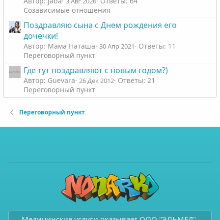
Автор: jaba
Ответы: 64
3 Авг 2026
Созависимые отношения
Поздравляю сына с Днем рождения его
дочечки!
Автор: Мама Наташа
Ответы: 11
30 Апр 2021
Переговорный пункт
Где тут поздравляют с новым годом?)
Автор: Guevara
Ответы: 21
26 Дек 2012
Переговорный пункт
Переговорный пункт
Медицинские услуги оказывает ООО "ЭЛЬМЕД",