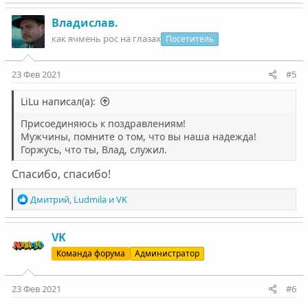
а
к
Владислав.
ц
как ячмень рос на глазах
Посетитель
и
и
:
23 Фев 2021
#5
LiLu написал(а):
Присоединяюсь к поздравлениям!
Мужчины, помните о том, что вы наша надежда!
Горжусь, что ты, Влад, служил.
Спасибо, спасибо!
Р
Дмитрий
,
Ludmila
и
VK
е
а
к
VK
ц
Команда форума
Администратор
и
и
:
23 Фев 2021
#6