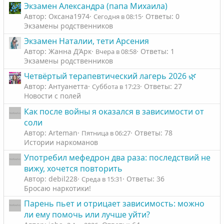
Экзамен Александра (папа Михаила)
Автор: Оксана1974
Ответы: 0
Сегодня в 08:15
Экзамены родственников
Экзамен Наталии, тети Арсения
Автор: Жанна Д’Арк
Ответы: 1
Вчера в 08:58
Экзамены родственников
Четвёртый терапевтический лагерь 2026 🌿
Автор: Антуанетта
Ответы: 27
Суббота в 17:23
Новости с полей
Как после войны я оказался в зависимости от
соли
Автор: Arteman
Ответы: 78
Пятница в 06:27
Истории наркоманов
Употребил мефедрон два раза: последствий не
вижу, хочется повторить
Автор: debil228
Ответы: 36
Среда в 15:31
Бросаю наркотики!
Парень пьет и отрицает зависимость: можно
ли ему помочь или лучше уйти?