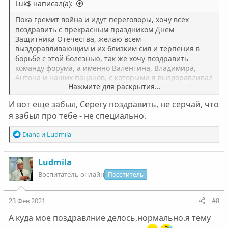
Luk$ написал(а):
Пока гремит война и идут переговоры, хочу всех
поздравить с прекрасным праздником Днем
Защитника Отечества, желаю всем
выздоравливающим и их близким сил и терпения в
борьбе с этой болезнью, так же хочу поздравить
команду форума, а именно Валентина, Владимира,
Антона и наших пацанов, с которыми я выздоравливал
Нажмите для раскрытия...
и выздоравливаю по сей день - Артема, Валеру, Диму
РнД, Леху панка, Диму СПб, Стаса ну и конечно себя!!!
И вот еще забыл, Серегу поздравить, не серчай, что
Еще раз всех поздравляю с праздником!!!
я забыл про тебе - не специально.
Р
Diana
и
Ludmila
е
а
к
Ludmila
ц
Воспитатель онлайн
Посетитель
и
и
:
23 Фев 2021
#8
А куда мое поздравлние делось,нормально.я тему