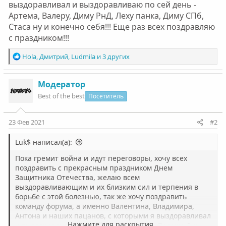
выздоравливал и выздоравливаю по сей день -
Артема, Валеру, Диму РнД, Леху панка, Диму СПб,
Стаса ну и конечно себя!!! Еще раз всех поздравляю
с праздником!!!
Р
Hola
,
Дмитрий
,
Ludmila
и 3 других
е
а
к
Модератор
ц
Best of the best
Посетитель
и
и
:
23 Фев 2021
#2
Luk$ написал(а):
Пока гремит война и идут переговоры, хочу всех
поздравить с прекрасным праздником Днем
Защитника Отечества, желаю всем
выздоравливающим и их близким сил и терпения в
борьбе с этой болезнью, так же хочу поздравить
команду форума, а именно Валентина, Владимира,
Антона и наших пацанов, с которыми я выздоравливал
Нажмите для раскрытия...
и выздоравливаю по сей день - Артема, Валеру, Диму