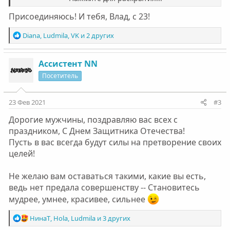
РнД, Леху панка, Диму СПб, Стаса ну и конечно себя!!!
Присоединяюсь! И тебя, Влад, с 23!
Еще раз всех поздравляю с праздником!!!
Р
Diana
,
Ludmila
,
VK
и 2 других
е
а
к
Ассистент NN
ц
Посетитель
и
и
:
23 Фев 2021
#3
Дорогие мужчины, поздравляю вас всех с
праздником, С Днем Защитника Отечества!
Пусть в вас всегда будут силы на претворение своих
целей!
Не желаю вам оставаться такими, какие вы есть,
ведь нет предала совершенству -- Становитесь
мудрее, умнее, красивее, сильнее
Р
НинаТ
,
Hola
,
Ludmila
и 3 других
е