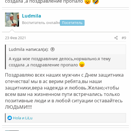
создала ,а поздравление пропало
Ludmila
Воспитатель онлайн
Посетитель
23 Фев 2021
#9
Ludmila написал(а):
А куда мое поздравлние делось,нормально.я тему
создала ,а поздравление пропало
Поздравляю всех наших мужчин с Днем защитника
отечества! мы в ас верим ребята,вы наши
защитники,вера надежда и любовь.Желаю,чтобы
всем вам на жизненном пути встречались только
позитивные люди и в любой ситуации оставайтесь
ЛЮДЬМИ!!!!
Р
Hola
и
LiLu
е
а