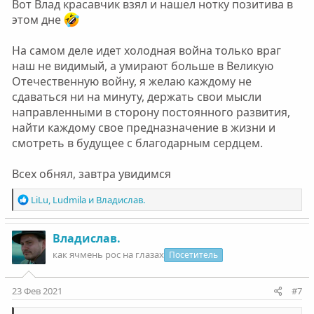
Вот Влад красавчик взял и нашел нотку позитива в
этом дне
На самом деле идет холодная война только враг
наш не видимый, а умирают больше в Великую
Отечественную войну, я желаю каждому не
сдаваться ни на минуту, держать свои мысли
направленными в сторону постоянного развития,
найти каждому свое предназначение в жизни и
смотреть в будущее с благодарным сердцем.
Всех обнял, завтра увидимся
Р
LiLu
,
Ludmila
и
Владислав.
е
а
к
Владислав.
ц
как ячмень рос на глазах
Посетитель
и
и
:
23 Фев 2021
#7