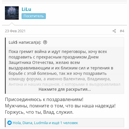
а
к
LiLu
ц
Посетитель
и
и
:
23 Фев 2021
#4
Luk$ написал(а):
Пока гремит война и идут переговоры, хочу всех
поздравить с прекрасным праздником Днем
Защитника Отечества, желаю всем
выздоравливающим и их близким сил и терпения в
борьбе с этой болезнью, так же хочу поздравить
команду форума, а именно Валентина, Владимира,
Антона и наших пацанов, с которыми я выздоравливал
Нажмите для раскрытия...
и выздоравливаю по сей день - Артема, Валеру, Диму
РнД, Леху панка, Диму СПб, Стаса ну и конечно себя!!!
Присоединяюсь к поздравлениям!
Еще раз всех поздравляю с праздником!!!
Мужчины, помните о том, что вы наша надежда!
Горжусь, что ты, Влад, служил.
Р
Hola
,
Diana
,
Ludmila
и ещё 1 человек
е