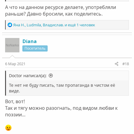
А что на данном ресурсе делаете, употребляли
раньше? Давно бросили, как поделитесь.
Р
Яна Н.
,
Ludmila
,
Владислав.
и ещё 1 человек
е
а
к
Diana
ц
Посетитель
и
и
:
6 Мар 2021
#18
Doctor написал(а):
Те нет не буду писать, там пропаганда в чистом её
виде.
Вот, вот!
Так и тягу можно разогнать, под видом любви к
поэзии...