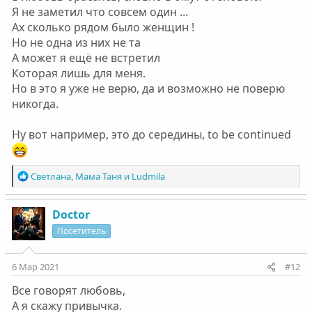
Я не заметил что совсем один ...
Ах сколько рядом было женщин !
Но не одна из них не та
А может я ещё не встретил
Которая лишь для меня.
Но в это я уже не верю, да и возможно не поверю
никогда.
Ну вот например, это до середины, to be continued
Р
Светлана
,
Мама Таня
и
Ludmila
е
а
к
Doctor
ц
Посетитель
и
и
:
6 Мар 2021
#12
Все говорят любовь,
А я скажу привычка.