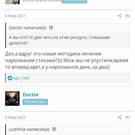
Воспитатель онлайн
Посетитель
6 Мар 2021
#6
Doctor написал(а):
А вы кто? И для чего на этом ресурсе, стишкаии
делится?
Док,а вдруг это новая методика-лечение
наркомании стихами?))) Мож мы чё упустили,время
то вперед идет,а у наркоманов день за два))
Р
Арт_Спб
е
а
к
Doctor
ц
Посетитель
и
и
:
6 Мар 2021
#7
Ludmila написал(а):