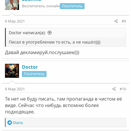
ц
Воспитатель онлайн
Посетитель
и
и
:
6 Мар 2021
#9
Doctor написал(а):
Писал в употреблении то есть, а не нашёл))))
Давай декламируй.послушаем)))
Doctor
Посетитель
6 Мар 2021
#10
Те нет не буду писать, там пропаганда в чистом её
виде. Сейчас что нибудь вспомню более
подходящее.
Р
Diana
е