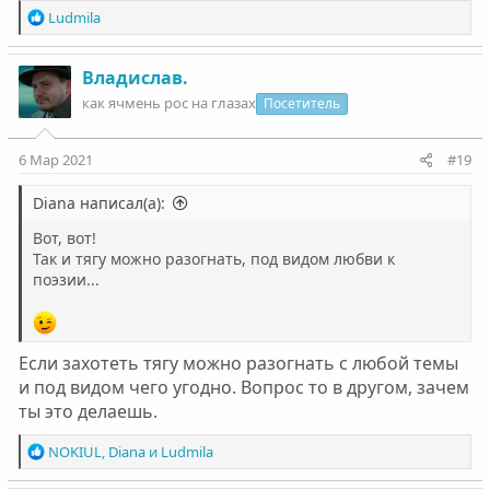
Р
Ludmila
е
а
к
Владислав.
ц
как ячмень рос на глазах
Посетитель
и
и
:
6 Мар 2021
#19
Diana написал(а):
Вот, вот!
Так и тягу можно разогнать, под видом любви к
поэзии...
Если захотеть тягу можно разогнать с любой темы
и под видом чего угодно. Вопрос то в другом, зачем
ты это делаешь.
Р
NOKIUL
,
Diana
и
Ludmila
е