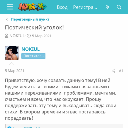
Вход
Регистрация
Переговорный пункт
Поэтический уголок!
А
Д
NOKIUL
5 Мар 2021
в
а
т
т
NOKIUL
о
а
Посетитель
р
н
т
а
е
ч
5 Мар 2021
#1
м
а
ы
л
Приветствую, хочу создать данную тему! В ней
а
будем делиться своими стихами связанными с
нашими переживаниями, проблемами, мечтами,
счастьем и всем, что нас окружает! Прошу
поддерживать эту тему и выкладывать сюда свои
стихи. В скором времени и я вас постараюсь
порадовать!