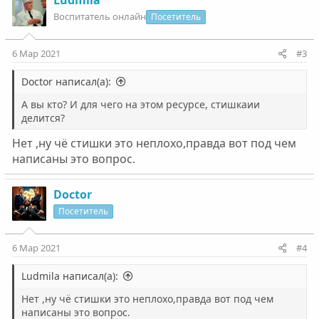
Ludmila
ц
Воспитатель онлайн
Посетитель
и
и
:
6 Мар 2021
#3
Doctor написал(а):
А вы кто? И для чего на этом ресурсе, стишкаии
делится?
Нет ,ну чё стишки это неплохо,правда вот под чем
написаны это вопрос.
Doctor
Посетитель
6 Мар 2021
#4
Ludmila написал(а):
Нет ,ну чё стишки это неплохо,правда вот под чем
написаны это вопрос.