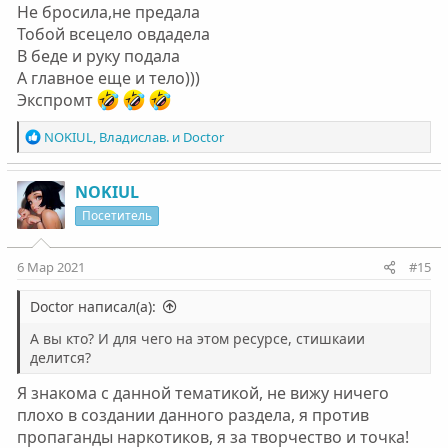
Не бросила,не предала
Тобой всецело овдадела
В беде и руку подала
А главное еще и тело)))
Экспромт
Р
NOKIUL
,
Владислав.
и
Doctor
е
а
к
NOKIUL
ц
Посетитель
и
и
:
6 Мар 2021
#15
Doctor написал(а):
А вы кто? И для чего на этом ресурсе, стишкаии
делится?
Я знакома с данной тематикой, не вижу ничего
плохо в создании данного раздела, я против
пропаганды наркотиков, я за творчество и точка!