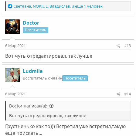
Р
Светлана
,
NOKIUL
,
Владислав.
и ещё 1 человек
е
а
к
Doctor
ц
Посетитель
и
и
:
6 Мар 2021
#13
Вот чуть отредактировал, так лучше
Ludmila
Воспитатель онлайн
Посетитель
6 Мар 2021
#14
Doctor написал(а):
Вот чуть отредактировал, так лучше
Грустненько как то))) Встретил уже встретил,такую
еще поискать...