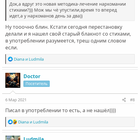
Док,а вдруг это новая методика-лечение наркомании
стихами?))) Мож мы чё упустили,время то вперед
идет,а у наркоманов день за два))
Ну тооочно блин. Кстати сегодня перестановку
делали и я нашел свой старый блакнот со стихами,
в употреблении разумеется, треш одним словом
если.
Р
Diana
и
Ludmila
е
а
к
Doctor
ц
Посетитель
и
и
:
6 Мар 2021
#8
Писал в употреблении то есть, а не нашёл))))
Р
Diana
и
Ludmila
е
а
к
Ludmila