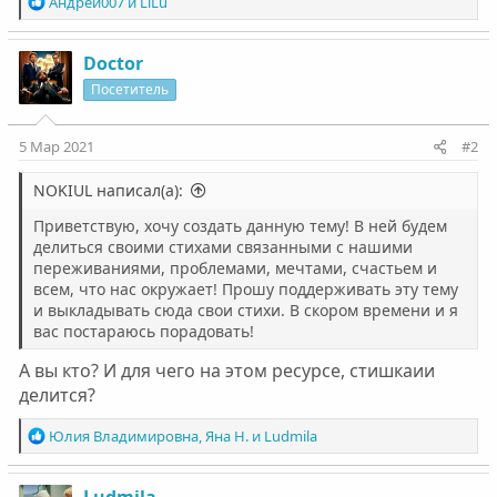
Р
Андрей007
и
LiLu
е
а
к
Doctor
ц
Посетитель
и
и
:
5 Мар 2021
#2
NOKIUL написал(а):
Приветствую, хочу создать данную тему! В ней будем
делиться своими стихами связанными с нашими
переживаниями, проблемами, мечтами, счастьем и
всем, что нас окружает! Прошу поддерживать эту тему
и выкладывать сюда свои стихи. В скором времени и я
вас постараюсь порадовать!
А вы кто? И для чего на этом ресурсе, стишкаии
делится?
Р
Юлия Владимировна
,
Яна Н.
и
Ludmila
е
а
к