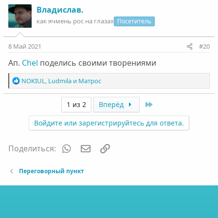
а
к
Владислав.
ц
как ячмень рос на глазах
Посетитель
и
и
:
8 Май 2021
#20
Ап.
Chel
поделись своими творениями
Р
NOKIUL
,
Ludmila
и
Матрос
е
а
Last
1 из 2
Вперёд
к
ц
Войдите или зарегистрируйтесь для ответа.
и
и
:
WhatsApp
Электронная почта
Ссылка
Поделиться:
Переговорный пункт