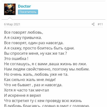
а
к
Doctor
ц
Посетитель
и
и
:
6 Мар 2021
#11
Все говорят любовь,
А я скажу привычка.
Все говорят, один раз навсегда.
А я скажу, просто боитесь быть одни.
Вы спросите меня, ну как же так ?
Это ошибка !
Не соглашусь, я с вами ,ваша жизнь во лжи.
Нам людям свойственно, поэтому мы любим.
Но очень жаль, любовь уже не та.
Как сильно жаль мне люди!
Что не бывает , раз и навсегда.
Хотя я часто так мечтал
И искренне я верил
Что встретил ту с кем проведу всю жизнь
В любовь брасаясь, словно в омут с головою.