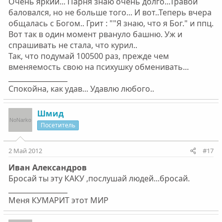
Очень яркий... Парня знаю очень долго...Травой
баловался, но не больше того... И вот..Теперь вчера
общалась с Богом.. Грит : ""Я знаю, что я Бог." и ппц.
Вот так в один момент рвануло башню. Уж и
спрашивать не стала, что курил..
Так, что подумай 100500 раз, прежде чем
вменяемость свою на психушку обменивать...
_________________
Спокойна, как удав... Удавлю любого..
Шмид
Посетитель
2 Май 2012
#17
Ивaн Алeксaндров
Бросай ты эту КАКУ ,послушай людей...бросай.
_________________
Меня КУМАРИТ этот МИР