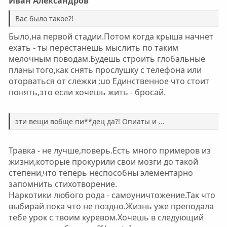
Ивaн Алeксaндров
Вaс было тaкоe?!
Было,на первой стадии.Потом когда крыша начнет
ехать - ты перестанешь мыслить по таким
мелочным поводам.Будешь строить глобальные
планы того,как снять прослушку с телефона или
оторваться от слежки ;uo Единственное что стоит
понять,это если хочешь жить - бросай.
эти вeщи вобщe пи**дeц дa?! Опиaты и ...
Травка - не лучше,поверь.Есть много примеров из
жизни,которые прокурили свои мозги до такой
степени,что теперь неспособны элементарно
запомнить стихотворение.
Наркотики любого рода - самоуничтожение.Так что
выбирай пока что не поздно.Жизнь уже преподала
тебе урок с твоим куревом.Хочешь в следующий