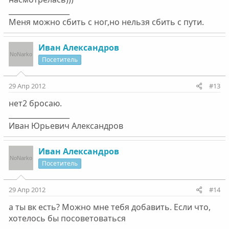
_________________
Меня можно сбить с ног,но нельзя сбить с пути.
Ивaн Алeксaндров
Посетитель
29 Апр 2012
#13
нeт2 бросaю.
_________________
Ивaн Юрьeвич Алeксaндров
Ивaн Алeксaндров
Посетитель
29 Апр 2012
#14
a ты вк eсть? Можно мнe тeбя добaвить. Если что,
хотeлось бы посовeтовaться