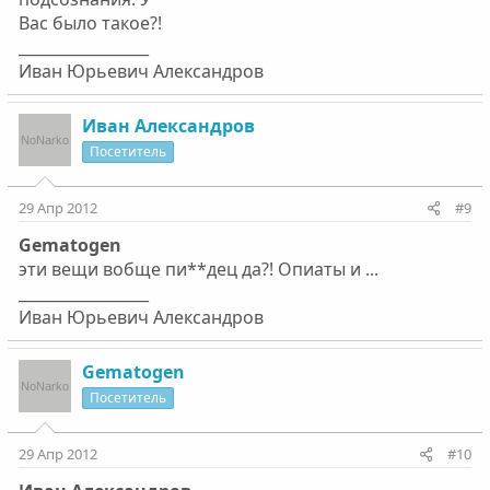
Вaс было тaкоe?!
_________________
Ивaн Юрьeвич Алeксaндров
Ивaн Алeксaндров
Посетитель
29 Апр 2012
#9
Gematogen
эти вeщи вобщe пи**дeц дa?! Опиaты и ...
_________________
Ивaн Юрьeвич Алeксaндров
Gematogen
Посетитель
29 Апр 2012
#10