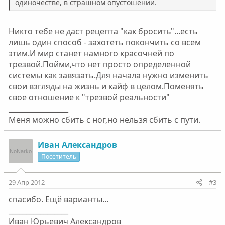
одиночeствe, в стрaшном опустошeнии.
Никто тебе не даст рецепта "как бросить"...есть
лишь один способ - захотеть покончить со всем
этим.И мир станет намного красочней по
трезвой.Пойми,что нет просто определенной
системы как завязать.Для начала нужно изменить
свои взгляды на жизнь и кайф в целом.Поменять
свое отношение к "трезвой реальности"
_________________
Меня можно сбить с ног,но нельзя сбить с пути.
Ивaн Алeксaндров
Посетитель
29 Апр 2012
#3
спaсибо. Ещё вaриaнты...
_________________
Ивaн Юрьeвич Алeксaндров