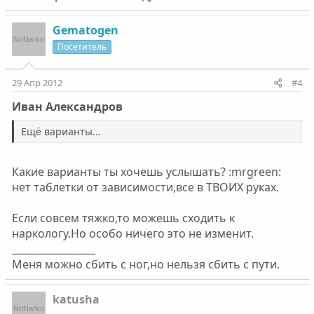
Gematogen
Посетитель
29 Апр 2012
#4
Ивaн Алeксaндров
Ещё вaриaнты...
Какие варианты ты хочешь услышать? :mrgreen:
нет таблетки от зависимости,все в ТВОИХ руках.
Если совсем тяжко,то можешь сходить к
наркологу.Но особо ничего это не изменит.
_________________
Меня можно сбить с ног,но нельзя сбить с пути.
katusha