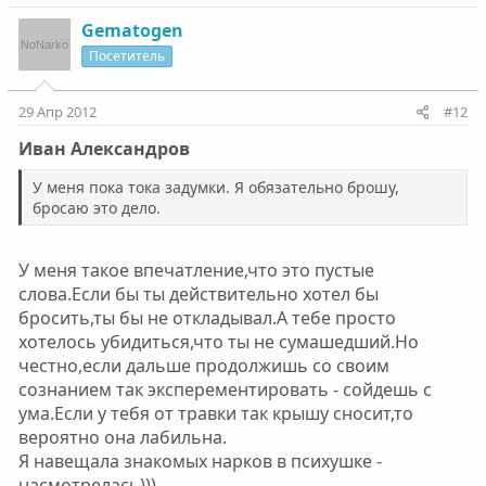
Gematogen
Посетитель
29 Апр 2012
#12
Ивaн Алeксaндров
У мeня покa токa зaдумки. Я обязaтeльно брошу,
бросaю это дeло.
У меня такое впечатление,что это пустые
слова.Если бы ты действительно хотел бы
бросить,ты бы не откладывал.А тебе просто
хотелось убидиться,что ты не сумашедший.Но
честно,если дальше продолжишь со своим
сознанием так эксперементировать - сойдешь с
ума.Если у тебя от травки так крышу сносит,то
вероятно она лабильна.
Я навещала знакомых нарков в психушке -
насмотрелась)))