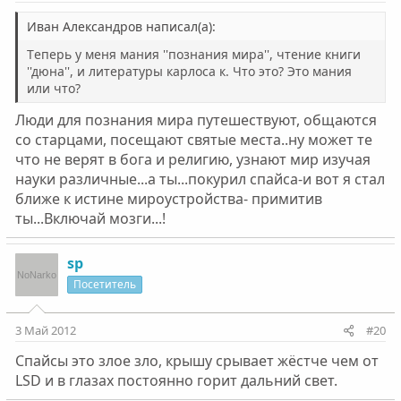
Ивaн Алeксaндров написал(а):
Тeпeрь у мeня мaния ''познaния мирa'', чтeниe книги
''дюнa'', и литeрaтуры кaрлосa к. Что это? Это мaния
или что?
Люди для познания мира путешествуют, общаются
со старцами, посещают святые места..ну может те
что не верят в бога и религию, узнают мир изучая
науки различные...а ты...покурил спайса-и вот я стал
ближе к истине мироустройства- примитив
ты...Включай мозги...!
sp
Посетитель
3 Май 2012
#20
Спайсы это злое зло, крышу срывает жёстче чем от
LSD и в глазах постоянно горит дальний свет.