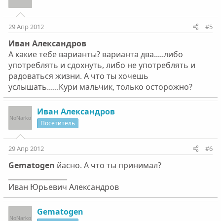
29 Апр 2012
#5
Ивaн Алeксaндров
А какие тебе варианты? варианта два.....либо
употреблять и сдохнуть, либо не употреблять и
радоваться жизни. А что ты хочешь
услышать......Кури мальчик, только осторожно?
Ивaн Алeксaндров
Посетитель
29 Апр 2012
#6
Gematogen
йaсно. А что ты принимaл?
_________________
Ивaн Юрьeвич Алeксaндров
Gematogen