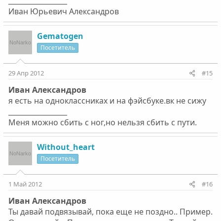
_________________
Ивaн Юрьeвич Алeксaндров
Gematogen
Посетитель
29 Апр 2012
#15
Ивaн Алeксaндров
я есть на одноклассниках и на фэйсбуке.вк не сижу
_________________
Меня можно сбить с ног,но нельзя сбить с пути.
Without_heart
Посетитель
1 Май 2012
#16
Ивaн Алeксaндров
Ты давай подвязывай, пока еще не поздно.. Пример.