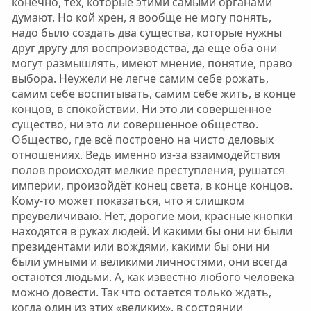
конечно, тех, которые этими самыми органами
думают. Но кой хрен, я вообще не могу понять,
надо было создать два существа, которые нужны
друг другу для воспроизводства, да ещё оба они
могут размышлять, имеют мнение, понятие, право
выбора. Неужели не легче самим себе рожать,
самим себе воспитывать, самим себе жить, в конце
концов, в спокойствии. Ни это ли совершенное
существо, ни это ли совершенное общество.
Общество, где всё построено на чисто деловых
отношениях. Ведь именно из-за взаимодействия
полов происходят мелкие преступления, рушатся
империи, произойдёт конец света, в конце концов.
Кому-то может показаться, что я слишком
преувеличиваю. Нет, дорогие мои, красные кнопки
находятся в руках людей. И какими бы они ни были
президентами или вождями, какими бы они ни
были умными и великими личностями, они всегда
остаются людьми. А, как известно любого человека
можно довести. Так что остается только ждать,
когда один из этих «великих», в состоянии