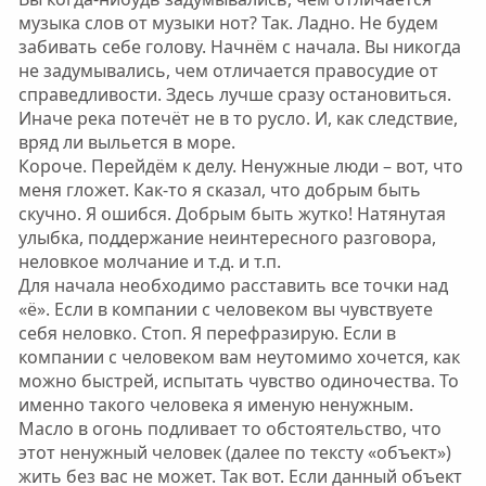
музыка слов от музыки нот? Так. Ладно. Не будем
забивать себе голову. Начнём с начала. Вы никогда
не задумывались, чем отличается правосудие от
справедливости. Здесь лучше сразу остановиться.
Иначе река потечёт не в то русло. И, как следствие,
вряд ли выльется в море.
Короче. Перейдём к делу. Ненужные люди – вот, что
меня гложет. Как-то я сказал, что добрым быть
скучно. Я ошибся. Добрым быть жутко! Натянутая
улыбка, поддержание неинтересного разговора,
неловкое молчание и т.д. и т.п.
Для начала необходимо расставить все точки над
«ё». Если в компании с человеком вы чувствуете
себя неловко. Стоп. Я перефразирую. Если в
компании с человеком вам неутомимо хочется, как
можно быстрей, испытать чувство одиночества. То
именно такого человека я именую ненужным.
Масло в огонь подливает то обстоятельство, что
этот ненужный человек (далее по тексту «объект»)
жить без вас не может. Так вот. Если данный объект