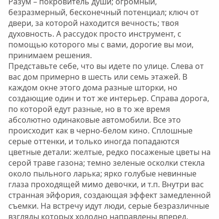
Разум – покровитель души; огромный,
безразмерный, бесконечный потенциал; ключ от
двери, за которой находится вечность; твоя
духовность. А рассудок просто инструмент, с
помощью которого мы с вами, дорогие вы мои,
принимаем решения.
Представьте себе, что вы идете по улице. Слева от
вас дом примерно в шесть или семь этажей. В
каждом окне этого дома разные шторки, но
создающие один и тот же интерьер. Справа дорога,
по которой едут разные, но в то же время
абсолютно одинаковые автомобили. Все это
происходит как в черно-белом кино. Сплошные
серые оттенки, и только иногда попадаются
цветные детали: желтые, редко посаженые цветы на
серой траве газона; темно зеленые осколки стекла
около пыльного ларька; ярко голубые невинные
глаза проходящей мимо девочки, и т.п. Внутри вас
странная эйфория, создающая эффект замедленной
съемки. На встречу идут люди, серые безразличные
взгляды которых холодно направлены вперед.