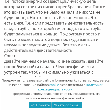
Т.е. потоки энергии создают циклическую цепь,
которая состоит из циклов преобразования. Так же
это доказывает, что не было начала и никогда не
будет конца. Но это не есть бесконечность. Это
есть цикл. Т.е. если представить действительность
в виде трубы, по которой течет вода, то эта труба
будет замыкаться в кольцо. По-другому просто и
быть не может т.к. этой воде неоткуда взяться и
некуда в последствии деться. Вот это и есть
действительная действительность.
Совет
Давайте начнём с начала. Точнее сказать, давайте
попробуем найти начало. Человек физически
устроен так, чтобы максимально уживаться с
внешней средой. Та же самая история с
Продолжая пользоваться сайтом forum-nonarko.ru, вы соглашаетесь
психологическим строением человека. С самого
на использование файлов
cookie
в соответствии с
Политикой
своего начала человечество наблюдало одну и ту
конфиденциальности.
же картину: всё имеет своё начало, всё имеет своё
Продолжая использовать этот сайт, Вы соглашаетесь на
использование наших файлов cookie.
продолжение, всё имеет свой конец. Т.е. человеку
не то что бы сложно, ему практически не возможно
Принять
Узнать больше...
поверить в существование вечного. Если