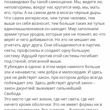
позавидовал бы такой самооценке. Мы, видите ли,
неповторимы, вокруг нас крутится мир, мы, мать
его, пупы. А на самом деле в мозгах чёрные дыры.
Что самое интересное, чем тупее человек, тем
выше он себя возносит, тем больше таких же тупых
единомышленников он находит. Мир заполнили
армии тупых уродов, которые уже не помнят, во что
верят и чего добиваются. Но это не мешает им
угнетать друг друга. Они объединяются в партии,
секты, профсоюзы и создают одну большую
систему. Идущий против этой системы погибает
под стеной, описанной выше.
Я убежден в одном: в этом мире намного больше
зла и ненависти, чем добра и милосердия. И здесь
уже не действует закон, при котором добро всегда
побеждает зло. Здесь действует другой закон –
закон джунглей: выживает сильнейший.
Свобода
Это место где нет жизни, где нет света, где нет
ничего кроме оболочки. Это не имеет формы ни в
одном измерении. Это энергия… Энергия страха,