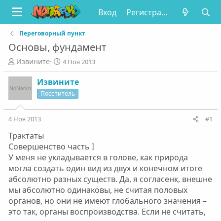
Вход
Регистрация
Переговорный пункт
Основы, фундамент
А
Д
Извините
4 Ноя 2013
в
а
т
т
Извините
о
а
Посетитель
р
н
т
а
е
ч
4 Ноя 2013
#1
м
а
Трактаты
ы
л
а
Совершенство часть I
У меня не укладывается в голове, как природа
могла создать один вид из двух и конечном итоге
абсолютно разных существ. Да, я согласенк, внешне
мы абсолютно одинаковы, не считая половых
органов, но они не имеют глобального значения –
это так, органы воспроизводства. Если не считать,