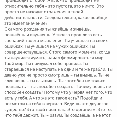
происходит с тобой. А всё, что происходит не
относительно тебя – это пустота, это ничто. Это
просто не находит отражения в твоей
действительности. Следовательно, какое вообще
это имеет значение?
С самого рождения ты живёшь и живёшь,
познаёшь и изучаешь. У твоего прошлого есть
сценарий твоего мышления. Ты учишься на своих
ошибках. Ты учишься на чужих ошибках. Ты
совершенствуешься. С того самого момента, когда
ты научился думать, начал формироваться мир.
Твой мир. Ты придумал себе правила. Ты
стараешься не наступать на одни и те же грабли. Ты
давно уже не просто смотришь – ты видишь. Ты не
слушаешь – ты слышишь. Ты способен не только
познавать – ты способен создать. Почему червь не
способен создать? Потому что у червя нет того, что
есть у тебя. А что же это такое есть? Подойди и
посмотри на себя в зеркало. Видишь это двуногое
существо? Это твой носитель. Это организм. Это то,
что тебя держит. Ты – разум. Ты создаёшь, а не этот