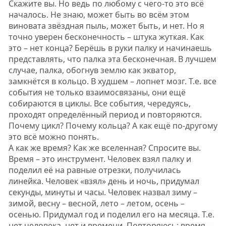
Скажите вы. Но ведь по любому с чего-то это всё
началось. Не знаю, может быть во всём этом
виновата звёздная пыль, может быть, и нет. Но я
точно уверен бесконечность – штука жуткая. Как
это – нет конца? Берёшь в руки палку и начинаешь
представлять, что палка эта бесконечная. В лучшем
случае, палка, обогнув землю как экватор,
замкнётся в кольцо. В худшем – лопнет мозг. Т.е. все
события не только взаимосвязаны, они ещё
собираются в циклы. Все события, чередуясь,
проходят определённый период и повторяются.
Почему цикл? Почему кольца? А как ещё по-другому
это всё можно понять.
А как же время? Как же вселенная? Спросите вы.
Время – это инструмент. Человек взял палку и
поделил её на равные отрезки, получилась
линейка. Человек «взял» день и ночь, придумал
секунды, минуты и часы. Человек назвал зиму –
зимой, весну – весной, лето – летом, осень –
осенью. Придумал год и поделил его на месяца. Т.е.
нет человека, нет и времени. Повторяюсь: время –