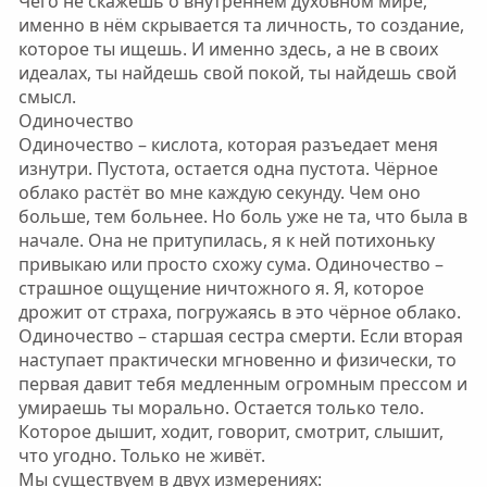
Чего не скажешь о внутреннем духовном мире,
именно в нём скрывается та личность, то создание,
которое ты ищешь. И именно здесь, а не в своих
идеалах, ты найдешь свой покой, ты найдешь свой
смысл.
Одиночество
Одиночество – кислота, которая разъедает меня
изнутри. Пустота, остается одна пустота. Чёрное
облако растёт во мне каждую секунду. Чем оно
больше, тем больнее. Но боль уже не та, что была в
начале. Она не притупилась, я к ней потихоньку
привыкаю или просто схожу сума. Одиночество –
страшное ощущение ничтожного я. Я, которое
дрожит от страха, погружаясь в это чёрное облако.
Одиночество – старшая сестра смерти. Если вторая
наступает практически мгновенно и физически, то
первая давит тебя медленным огромным прессом и
умираешь ты морально. Остается только тело.
Которое дышит, ходит, говорит, смотрит, слышит,
что угодно. Только не живёт.
Мы существуем в двух измерениях: