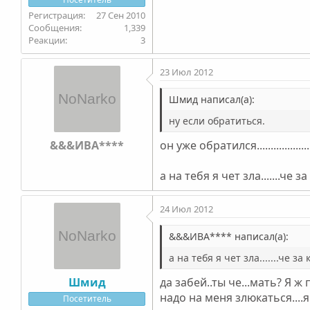
27 Сен 2010
1,339
3
23 Июл 2012
Шмид написал(а):
ну если обратиться.
&&&ИВА****
он уже обратился....................
а на тебя я чет зла.......че 
24 Июл 2012
&&&ИВА**** написал(а):
а на тебя я чет зла.......че з
Шмид
да забей..ты че...мать? Я ж
надо на меня злюкаться....я
Посетитель