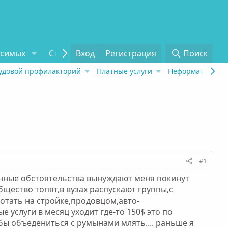
исимых
Статьи
Вход
Отзывы
Регистрация
О проекте
Поиск
Tel
удовой профилакторий
Платные услуги
Неформат
Рех
#1
ненные обстоятельства вынуждают меня покинут
щество топят,в вузах распускают группы,с
ботать на стройке,продовцом,авто-
 услуги в месяц уходит где-то 150$ это по
о бы объедениться с румынами млять.... раньше я