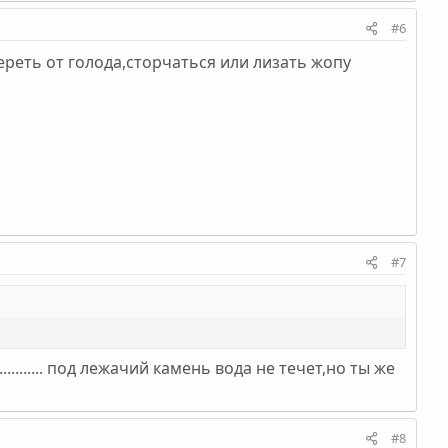
#6
мереть от голода,сторчаться или лизать жопу
#7
............. под лежачий камень вода не течет,но ты же
#8