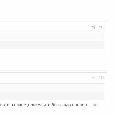
#13
#14
к это в плане ,присел что бы в кадр попасть....не