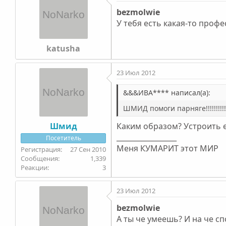
bezmolwie
У тебя есть какая-то проф
katusha
23 Июл 2012
&&&ИВА**** написал(а):
ШМИД помоги парняге!!!!!!!!!!!!!!!!!!!
Шмид
Каким образом? Устроить е
_________________
Посетитель
Меня КУМАРИТ этот МИР
27 Сен 2010
1,339
3
23 Июл 2012
bezmolwie
А ты че умеешь? И на че сп