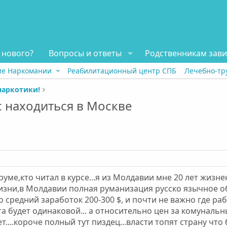
 нового?
Вопросы и ответы
Родственникам зав
ие Наркомании
Реабилитационный центр СПБ
Лечебно-тр
наркотики!
с находиться в Москве
уме,кто читал в курсе...я из Молдавии мне 20 лет жиз
изни,в Молдавии полная руманизация русско язычное об
средний заработок 200-300 $, и почти не важно где ра
 будет одинаковой... а относительно цен за комунальные
ет....короче полный тут пиздец...власти топят страну чт