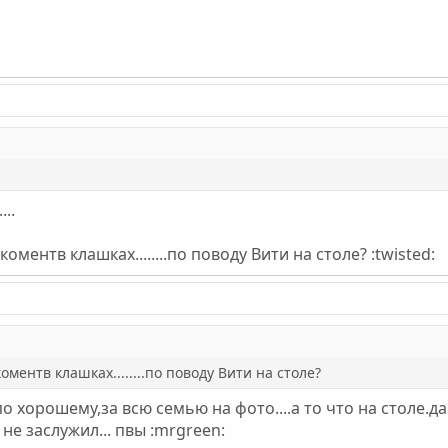
...
за коментв клашках........по поводу Вити на столе? :twisted:
а коментв клашках........по поводу Вити на столе?
 по хорошему,за всю семью на фото....а то что на столе.да
 не заслужил... пвы :mrgreen: