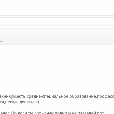
...
хникум,есть средне-специальное образование,професси
ся,некуда деваться)
лог. Но если ты лох - сиди ровно и не раззевай рот.