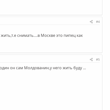
#4
жить,т.е снимать....в Москве это пипец как
#5
один он сам Молдованин,у него жить буду ...