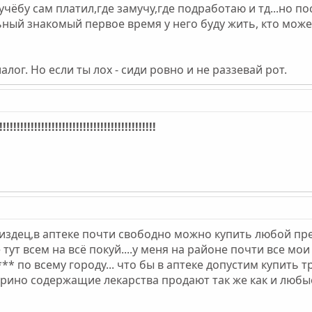
 учёбу сам платил,где замучу,где подработаю и тд...но п
льный знакомый первое время у него буду жить, кто мож
лог. Но если ты лох - сиди ровно и не раззевай рот.
!!!!!!!!!!!!!!!!!!!!!!!!!!!!!!!!!!!
пиздец,в аптеке почти свободно можно купить любой пр
е тут всем на всё покуй....у меня на районе почти все м
*** по всему городу... что бы в аптеке допустим купить
эфедрино содержащие лекарства продают так же как и люб