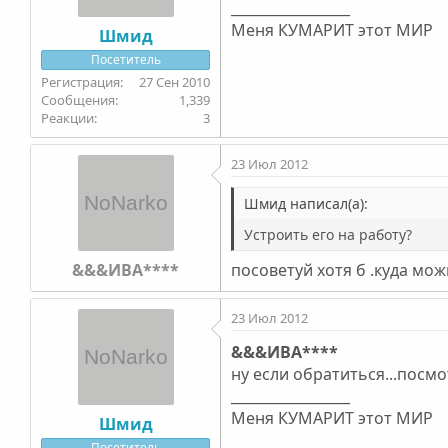
_________________
Меня КУМАРИТ этот МИР
Шмид
Посетитель
27 Сен 2010
1,339
3
23 Июл 2012
Шмид написал(а):
Устроить его на работу?
&&&ИВА****
посоветуй хотя б .куда можно с
23 Июл 2012
&&&ИВА****
ну если обратиться...посмот
_________________
Меня КУМАРИТ этот МИР
Шмид
Посетитель