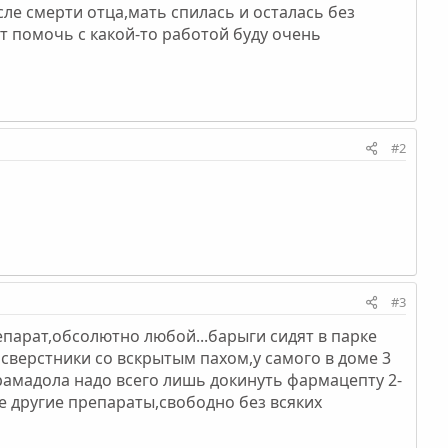
осле смерти отца,мать спилась и осталась без
ет помочь с какой-то работой буду очень
#2
#3
епарат,обсолютно любой...барыги сидят в парке
ои сверстники со вскрытым пахом,у самого в доме 3
 трамадола надо всего лишь докинуть фармацепту 2-
ые другие препараты,свободно без всяких