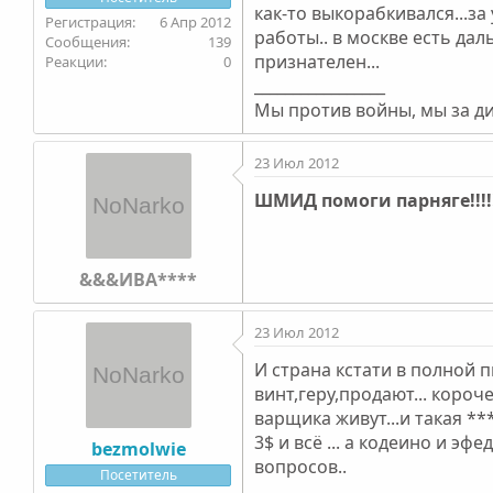
как-то выкорабкивался...за
6 Апр 2012
работы.. в москве есть да
139
признателен...
0
_________________
Мы против войны, мы за диа
23 Июл 2012
ШМИД помоги парняге!!!!!!!!!!!!!!
&&&ИВА****
23 Июл 2012
И страна кстати в полной 
винт,геру,продают... короч
варщика живут...и такая **
3$ и всё ... а кодеино и 
bezmolwie
вопросов..
Посетитель
_________________