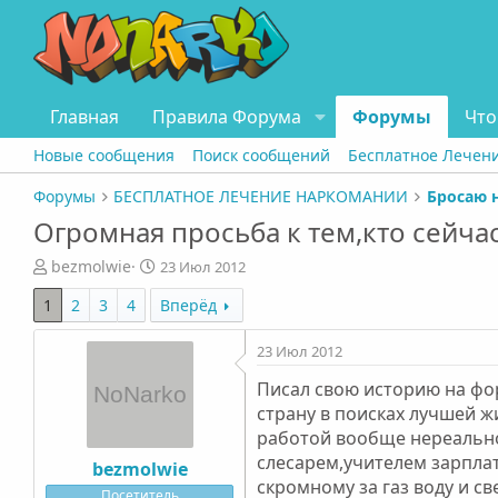
Главная
Правила Форума
Форумы
Что
Новые сообщения
Поиск сообщений
Бесплатное Лечен
Форумы
БЕСПЛАТНОЕ ЛЕЧЕНИЕ НАРКОМАНИИ
Бросаю 
Огромная просьба к тем,кто сейча
А
Д
bezmolwie
23 Июл 2012
в
а
1
2
3
4
Вперёд
т
т
о
а
р
н
23 Июл 2012
т
а
Писал свою историю на фор
е
ч
страну в поисках лучшей ж
м
а
ы
л
работой вообще нереально 
а
слесарем,учителем зарплата
bezmolwie
скромному за газ воду и св
Посетитель