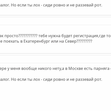
лог. Но если ты лох - сиди ровно и не раззевай рот.
к просто??????????? тебе нужна будет регистрация,где то 
чему не поехать в Екатеренбург или на Север?????????
ере у меня вообще никого нету,а в Москве есть парняга 
лог. Но если ты лох - сиди ровно и не раззевай рот.