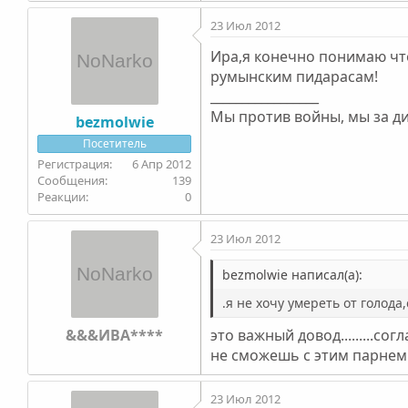
23 Июл 2012
Ира,я конечно понимаю что 
румынским пидарасам!
_________________
Мы против войны, мы за диа
bezmolwie
Посетитель
6 Апр 2012
139
0
23 Июл 2012
bezmolwie написал(а):
.я не хочу умереть от голод
&&&ИВА****
это важный довод.........согл
не сможешь с этим парнем всег
23 Июл 2012