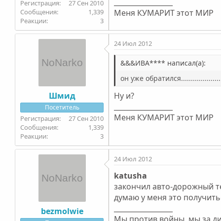
_________________
27 Сен 2010
1,339
Меня КУМАРИТ этот МИР
3
24 Июл 2012
&&&ИВА**** написал(а):
он уже обратился....................
Шмид
Ну и?
_________________
Посетитель
Меня КУМАРИТ этот МИР
27 Сен 2010
1,339
3
24 Июл 2012
katusha
закончил авто-дорожный те
думаю у меня это получить
_________________
bezmolwie
Мы против войны, мы за диа