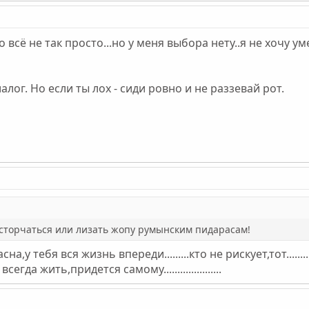
всё не так просто...но у меня выбора нету..я не хочу у
лог. Но если ты лох - сиди ровно и не раззевай рот.
а,сторчаться или лизать жопу румынским пидарасам!
асна,у тебя вся жизнь впереди.........кто не рискует,тот......
да жить,придется самому.....................