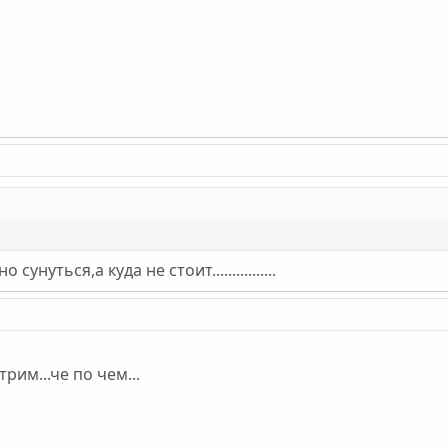
унуться,а куда не стоит................
рим...че по чем...