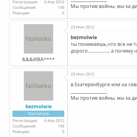
6 Апр 2012
Мы против войны, мы за диа
139
0
23 Июл 2012
bezmolwie
ты понимаешь,что все не та
дорого.................. а по
&&&ИВА****
23 Июл 2012
в Екатеренбурге или на сев
_________________
Мы против войны, мы за диа
bezmolwie
Посетитель
6 Апр 2012
139
0