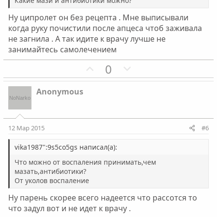
Какие мази и антибиотики можно?
о
о
л
л
Ну ципролет он без рецепта . Мне выписывали
о
о
когда руку почистили после апцеса чтоб заживала
не загнила . А так идите к врачу лучше не
с
с
занимайтесь самолечением
П
Н
0
о
е
з
г
Anonymous
и
а
т
т
и
и
12 Мар 2015
#6
в
в
н
н
vika1987":9s5co5gs написал(а):
ы
ы
Что можно от воспаления принимать,чем
й
й
мазать,антибиотики?
От уколов воспаление
г
г
о
о
Ну парень скорее всего надеется что рассотся то
л
л
что задул вот и не идет к врачу .