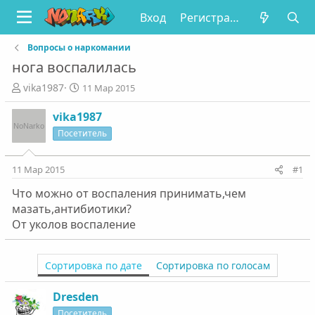
Вход
Регистрация
Вопросы о наркомании
нога воспалилась
А
Д
vika1987
11 Мар 2015
в
а
т
т
vika1987
о
а
Посетитель
р
н
т
а
е
ч
11 Мар 2015
#1
м
а
Что можно от воспаления принимать,чем
ы
л
а
мазать,антибиотики?
От уколов воспаление
Сортировка по дате
Сортировка по голосам
Dresden
Посетитель