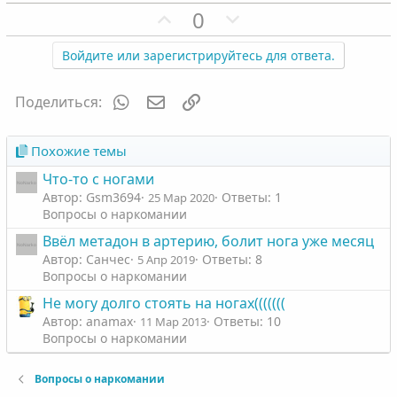
о
о
П
Н
0
с
с
о
е
з
г
Войдите или зарегистрируйтесь для ответа.
и
а
т
т
WhatsApp
Электронная почта
Ссылка
Поделиться:
и
и
в
в
Похожие темы
н
н
Что-то с ногами
ы
ы
Автор: Gsm3694
Ответы: 1
25 Мар 2020
й
й
Вопросы о наркомании
г
г
Ввёл метадон в артерию, болит нога уже месяц
о
о
Автор: Санчес
Ответы: 8
5 Апр 2019
л
л
Вопросы о наркомании
о
о
Не могу долго стоять на ногах(((((((
с
с
Автор: anamax
Ответы: 10
11 Мар 2013
Вопросы о наркомании
Вопросы о наркомании