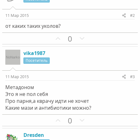
11 Мар 2015
#2
от каких таких уколов?
П
Н
0
о
е
з
г
vika1987
и
а
Посетитель
т
т
и
и
11 Мар 2015
#3
в
в
Метадоном
н
н
Это я не пол себя
ы
ы
Про парня,а кврачу идти не хочет
й
й
Какие мази и антибиотики можно?
г
г
П
Н
0
о
о
о
е
л
л
з
г
о
о
Dresden