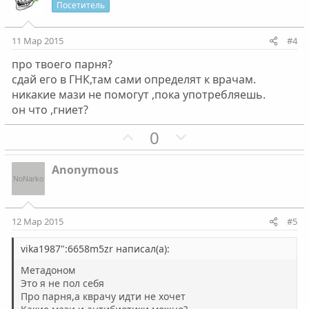
и
а
с
с
Посетитель
т
т
и
и
11 Мар 2015
#4
в
в
про твоего парня?
н
н
сдай его в ГНК,там сами определят к врачам.
ы
ы
никакие мази не помогут ,пока употребляешь.
й
й
он что ,гниет?
г
г
П
Н
0
о
о
о
е
л
л
з
г
о
о
Anonymous
и
а
с
с
т
т
и
и
12 Мар 2015
#5
в
в
н
н
vika1987":6658m5zr написал(а):
ы
ы
Метадоном
й
й
Это я не пол себя
Про парня,а кврачу идти не хочет
г
г