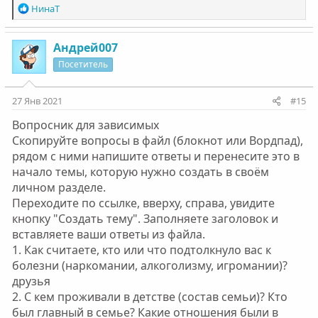
Р
НинаТ
е
а
к
Андрей007
ц
Посетитель
и
и
:
27 Янв 2021
#15
Вопросник для зависимых
Скопируйте вопросы в файл (блокнот или Вордпад),
рядом с ними напишите ответы и перенесите это в
начало темы, которую нужно создать в своём
личном разделе.
Переходите по ссылке, вверху, справа, увидите
кнопку "Создать тему". Заполняете заголовок и
вставляете ваши ответы из файла.
1. Как считаете, кто или что подтолкнуло вас к
болезни (наркомании, алкоголизму, игромании)?
друзья
2. С кем проживали в детстве (состав семьи)? Кто
был главный в семье? Какие отношения были в