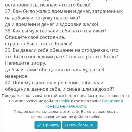
остановилось, незнаю что это было!
37. Вам было жалко времени и денег, затраченных
на добычу и покупку наркотика?
да и времени и денег и здоровья жалко!
38. Как вы чувствовали себя на отходняках?
Опишите своё состояние.
страшно было, всего боялся!
39. Вы давали себе обещание на отходняках, что
это был в последний раз? Сколько раз это было?
Напишите цифру.
да были такие обещания по началу, раза 3
наверное!
40. Почему вы меняли решение, забывали
обещание, данное себе, и снова шли за дозой?
Какова причина была, на ваш взгляд?
Продолжая пользоваться сайтом forum-nonarko.ru, вы соглашаетесь
на использование файлов
cookie
в соответствии с
Политикой
друзья приходили, или встречались как то с ними
конфиденциальности.
случайно, я не мог отказать!
Продолжая использовать этот сайт, Вы соглашаетесь на
41. Боялись ли вы, что кто-то заметит, что вы под
использование наших файлов cookie.
наркотиком? Если да, то о каких людях речь? И
Принять
Узнать больше...
почему вы боялись быть обличены?