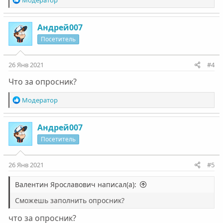
Модератор
е
а
к
Андрей007
ц
Посетитель
и
и
:
26 Янв 2021
#4
Что за опросник?
Р
Модератор
е
а
к
Андрей007
ц
Посетитель
и
и
:
26 Янв 2021
#5
Валентин Ярославович написал(а):
Сможешь заполнить опросник?
что за опросник?