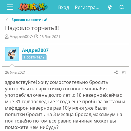
Вход
Регистрация
Бросаю наркотики!
Надоело торчать!!!
А
Д
Андрей007
26 Янв 2021
в
а
т
т
Андрей007
о
а
Посетитель
р
н
т
а
е
ч
26 Янв 2021
#1
м
а
ы
л
здравствуйте! хочу сомостоятельно бросить
а
употреблять наркотики,в основном канабис
употреблял очень долго лет ,с 18 наверное!сейчас
мне 31 год!последние 2 года еще пробыва экстази и
мефедрон наверное раз 10!у меня уже были
попытки бросить на 3 месяца бросал,максимум на
пол года!но потом все равно начинал!может вы
поможете чем нибудь?