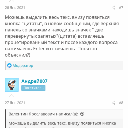
и
:
26 Янв 2021
#7
Можешь выделить весь текс, внизу появиться
кнопка "цитаты", в новом сообщении, где верхняя
панель со значками находишь значек " две
перевернутых запятых"(цитата) вставляешь
процетированный текст и после каждого вопроса
нажимаешь Enter и отвечаешь. Понятно
объяснил?)
Р
Модератор
е
а
к
Андрей007
ц
Посетитель
и
и
:
27 Янв 2021
#8
Валентин Ярославович написал(а):
Можешь выделить весь текс, внизу появиться кнопка