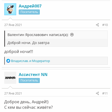
а
к
Андрей007
ц
Посетитель
и
и
:
27 Янв 2021
#10
Валентин Ярославович написал(а):
Доброй ночи. До завтра
доброй ночи!!!
Р
Владислав.
и
Модератор
е
а
к
Ассистент NN
ц
Посетитель
и
и
:
27 Янв 2021
#11
Доброе день, Андрей!)
С кем вы сейчас живёте?