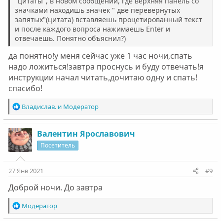
"цитаты", в новом сообщении, где верхняя панель со
значками находишь значек " две перевернутых
запятых"(цитата) вставляешь процетированный текст
и после каждого вопроса нажимаешь Enter и
отвечаешь. Понятно объяснил?)
да понятно!у меня сейчас уже 1 час ночи,спать
надо ложиться!завтра проснусь и буду отвечать!я
инструкции начал читать,дочитаю одну и спать!
спасибо!
Р
Владислав.
и
Модератор
е
а
к
Валентин Ярославович
ц
Посетитель
и
и
:
27 Янв 2021
#9
Доброй ночи. До завтра
Р
Модератор
е