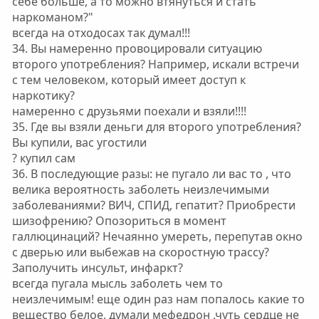
себе больше, а то можно втянуться и стать
наркоманом?"
всегда на отходосах так думал!!!
34. Вы намеренно провоцировали ситуацию
второго употребления? Например, искали встречи
с тем человеком, который имеет доступ к
наркотику?
намеренно с друзьями поехали и взяли!!!!
35. Где вы взяли деньги для второго употребления?
Вы купили, вас угостили
? купил сам
36. В последующие разы: не пугало ли вас то , что
велика вероятность заболеть неизлечимыми
заболеваниями? ВИЧ, СПИД, гепатит? Приобрести
шизофрению? Опозориться в момент
галлюцинаций? Нечаянно умереть, перепутав окно
с дверью или выбежав на скоростную трассу?
Заполучить инсульт, инфаркт?
всегда пугала мысль заболеть чем то
неизлечимым! еще один раз нам попалось какие то
вещество белое, думали мефедрон ,чуть сердце не