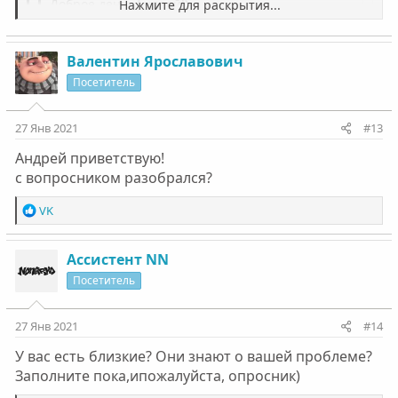
Доброе день, Андрей!)
Нажмите для раскрытия...
С кем вы сейчас живёте?
добрый день!живу один!
Валентин Ярославович
Нажмите для раскрытия...
Посетитель
Нажмите для раскрытия...
27 Янв 2021
#13
Андрей приветствую!
с вопросником разобрался?
Р
VK
е
а
к
Ассистент NN
ц
Посетитель
и
и
:
27 Янв 2021
#14
У вас есть близкие? Они знают о вашей проблеме?
Заполните пока,ипожалуйста, опросник)