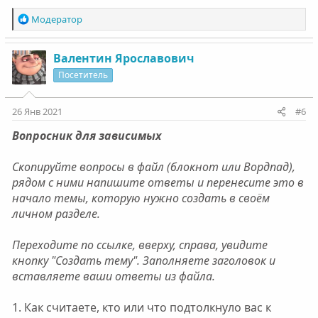
Р
Модератор
е
а
к
Валентин Ярославович
ц
Посетитель
и
и
:
26 Янв 2021
#6
Вопросник для зависимых
Скопируйте вопросы в файл (блокнот или Вордпад),
рядом с ними напишите ответы и перенесите это в
начало темы, которую нужно создать в своём
личном разделе.
Переходите по ссылке, вверху, справа, увидите
кнопку "Создать тему". Заполняете заголовок и
вставляете ваши ответы из файла.
1. Как считаете, кто или что подтолкнуло вас к