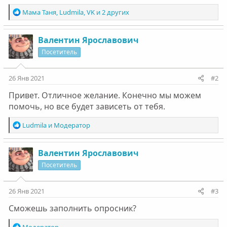
Р
Мама Таня
,
Ludmila
,
VK
и 2 других
е
а
к
Валентин Ярославович
ц
Посетитель
и
и
:
26 Янв 2021
#2
Привет. Отличное желание. Конечно мы можем
помочь, но все будет зависеть от тебя.
Р
Ludmila
и
Модератор
е
а
к
Валентин Ярославович
ц
Посетитель
и
и
:
26 Янв 2021
#3
Сможешь заполнить опросник?
Р