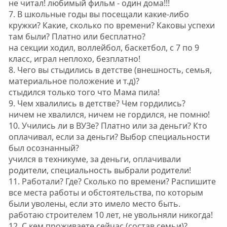
не читал! любимый фильм - один дома!!!
7. В школьные годы вы посещали какие-либо
кружки? Какие, сколько по времени? Каковы успехи
там были? Платно или бесплатно?
на секции ходил, воллейбол, баскетбол, с 7 по 9
класс, играл неплохо, безплатно!
8. Чего вы стыдились в детстве (внешность, семья,
материальное положение и т.д)?
стыдился только того что Мама пила!
9. Чем хвалились в детстве? Чем гордились?
ничем не хвалился, ничем не гордился, не помню!
10. Учились ли в ВУЗе? Платно или за деньги? Кто
оплачивал, если за деньги? Выбор специальности
был осознанный?
учился в техникуме, за деньги, оплачивали
родители, специальность выбрали родители!
11. Работали? Где? Сколько по времени? Распишите
все места работы и обстоятельства, по которым
были уволены, если это имело место быть.
работаю строителем 10 лет, не увольняли никогда!
12. С кем проживаете сейчас (состав семьи)?