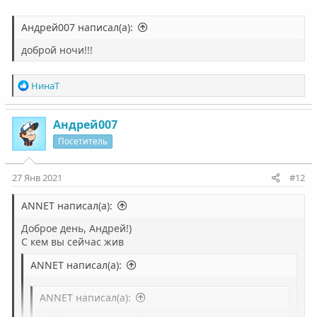
Андрей007 написал(а):
доброй ночи!!!
Р
НинаТ
е
а
к
Андрей007
ц
Посетитель
и
и
:
27 Янв 2021
#12
ANNET написал(а):
Доброе день, Андрей!)
С кем вы сейчас жив
ANNET написал(а):
ANNET написал(а):